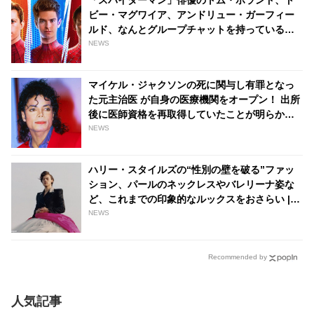
「スパイダーマン」俳優のトム・ホランド、ト
ビー・マグワイア、アンドリュー・ガーフィー
ルド、なんとグループチャットを持っているこ
とが明らかに！ 彼らが話している内容と
NEWS
は・・？ - tvgroove
マイケル・ジャクソンの死に関与し有罪となっ
た元主治医 が自身の医療機関をオープン！ 出所
後に医師資格を再取得していたことが明らかに -
tvgroove
NEWS
ハリー・スタイルズの“性別の壁を破る”ファッ
ション、パールのネックレスやバレリーナ姿な
ど、これまでの印象的なルックスをおさらい |
tvgroove
NEWS
Recommended by
人気記事