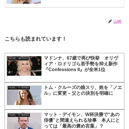
山崎
こちらも読まれています！
マドンナ、67歳で再び快挙 オリヴ
MUSIC／ARTISTS
ィア・ロドリゴら若手勢を抑え新作
『Confessions II』が全米1位
トム・クルーズの娘スリ、姓を「ノエ
FILMS／TV SERIES
ル」に変更 – 父との決別を明確に
マット・デイモン、W杯決勝で“あの
FILMS／TV SERIES
俳優”と間違えられる珍事 本人にと
っては「最高の褒め言葉」？