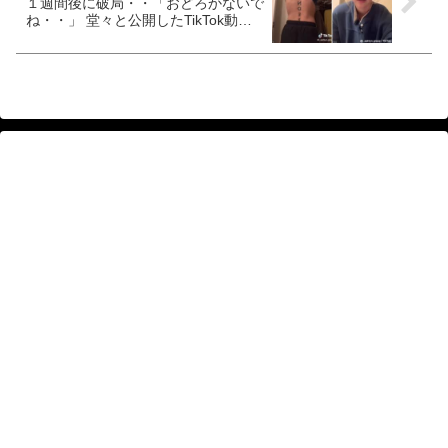
１週間後に破局・・「おどろかないで
ね・・」 堂々と公開したTikTok動画
が再生回数720万回突破[動画あり]