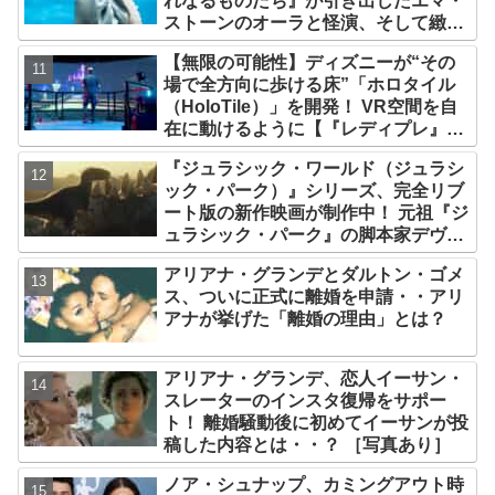
れなるものたち』が引き出したエマ・
ストーンのオーラと怪演、そして緻密
すぎる演技力！ これは女性の“自由意
【無限の可能性】ディズニーが“その
志”の物語［レビュー＆解説］
場で全方向に歩ける床”「ホロタイル
（HoloTile）」を開発！ VR空間を自
在に動けるように【『レディプレ』実
現への大きな一歩？】
『ジュラシック・ワールド（ジュラシ
ック・パーク）』シリーズ、完全リブ
ート版の新作映画が制作中！ 元祖『ジ
ュラシック・パーク』の脚本家デヴィ
ッド・コープが関与
アリアナ・グランデとダルトン・ゴメ
ス、ついに正式に離婚を申請・・アリ
アナが挙げた「離婚の理由」とは？
アリアナ・グランデ、恋人イーサン・
スレーターのインスタ復帰をサポー
ト！ 離婚騒動後に初めてイーサンが投
稿した内容とは・・？ ［写真あり］
ノア・シュナップ、カミングアウト時