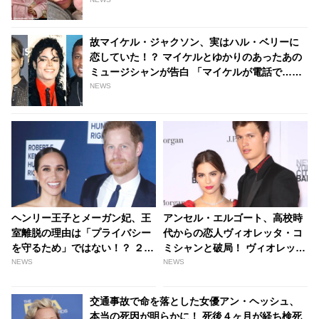
故マイケル・ジャクソン、実はハル・ベリーに
恋していた！？ マイケルとゆかりのあったあの
ミュージシャンが告白 「マイケルが電話で…」
[動画あり] | tvgroove
NEWS
ヘンリー王子とメーガン妃、王
アンセル・エルゴート、高校時
室離脱の理由は「プライバシー
代からの恋人ヴィオレッタ・コ
を守るため」ではない！？ ２人
ミシャンと破局！ ヴィオレッタ
が離脱した本当の理由とは -
本人がシングルであることを認
NEWS
NEWS
tvgroove
める 「私はいま26歳で…」 -
tvgroove
交通事故で命を落とした女優アン・ヘッシュ、
本当の死因が明らかに！ 死後４ヶ月が経ち検死