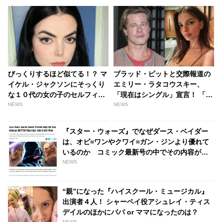
びっくりするほど似てる！？ マ
ブラッド・ピットと交際報道の
イケル・ジャクソンにそっくり
エミリー・ラタコウスキー、
な１０代の女の子のセルフィー
「現在はシングル」宣言！ 「自
が話題に[写真あり] | tvgroove
由を楽しんでるよ」 - tvgroove
NEWS
NEWS
『スター・ウォーズ』でなぜダース・ベイダー
は、オビ=ワンやクワイ=ガン・ジンより優れて
いるのか コミック最新号の中でその内容が明
らかに | tvgroove
NEWS
“親”になった『ハイスクール・ミュージカル』
出演者４人！ シャーペイ役アシュレイ・ティス
デイルのほかにパパ or ママになったのは？
NEWS