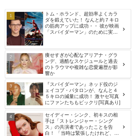
トム・ホランド、超効率よくカラ
ダを鍛えていた！ なんと約７キロ
の筋肉アップに成功・・ 彼が映画
「スパイダーマン」のために実践
した話題のトレーニング方法と
は？
痩せすぎが心配なアリアナ・グラ
ンデ、過酷なスケジュールと過去
のトラウマや複雑な恋愛遍歴が影
響か
『スパイダーマン』ネッド役のジ
ェイコブ・バタロンが、なんと４
５キロの減量に成功！ 激ヤセ写真
にファンたちもビックリ[写真あり]
セイディー・シンク、初キスの相
手は「ストレンジャー・シング
ス」の共演者であったことを告
白！ 「当時は緊張したけれど、い