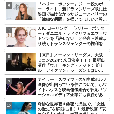
『ハリー・ポッター』ジニー役のボニ
ー・ライト、新ドラマシリーズ版には
映画で描けなかったジニーとハリーの
「繊細な瞬間」を描いてほしいと希望
「視聴者として楽しみ」
J. K. ローリング、「ハリー・ポッタ
ー」ダニエル・ラドクリフ＆エマ・ワ
トソンを「許せない」と発言－以前よ
り続くトランスジェンダーの権利をめ
ぐる論争に、再び動き【改めて議論を
整理】
【来日】ノーマン・リーダス、大阪コ
ミコン2024で来日決定！！！ 最新出
演作「ウォーキング・デッド：ダリ
ル・ディクソン」シーズン１はU-
NEXTで配信中
テイラー・スウィフトのAI生成ポルノ
画像が出回っている件について、ホワ
イトハウスと映画俳優組合が反応「ソ
ーシャルメディア企業にも責任があ
る」「議会が法的措置を講じるべき」
奇妙な世界観＆緻密な演技で、“女性
の歴史”を鮮烈に描く！ 最新映画『哀