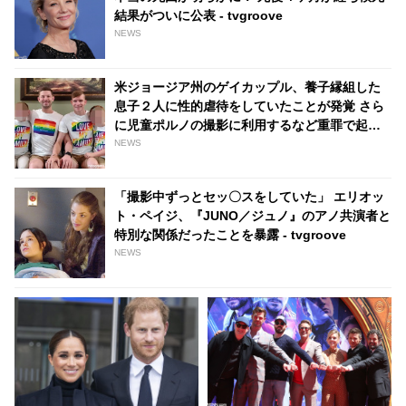
結果がついに公表 - tvgroove
NEWS
米ジョージア州のゲイカップル、養子縁組した
息子２人に性的虐待をしていたことが発覚 さら
に児童ポルノの撮影に利用するなど重罪で起訴
される 有罪となれば終身刑の可能性も -
NEWS
tvgroove
「撮影中ずっとセッ〇スをしていた」 エリオッ
ト・ペイジ、『JUNO／ジュノ』のアノ共演者と
特別な関係だったことを暴露 - tvgroove
NEWS