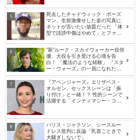
ま思えば笑い話」
死去したチャドウィック・ボーズ
マン、生前激痩せした姿の写真に
ネットが言いたい放題だった 「体
型で誹謗中傷はやめて」とファン
が呼びかける
”新”ルーク・スカイウォーカー役俳
優、大役を引き受ける心境を告
白！ 「魔法のような経験」 『スタ
ー・ウォーズ』の一員になれたこ
とによろこび爆発
『アベンジャーズ』エリザベス・
オルセン、セックスシーンは「振
り付け」と一緒！？ 性的シーンで
活躍する「インティマシー・コー
ディネーター」の重要性について
も語る
パリス・ジャクソン、シースルー
ドレス批判に反論「乳首ごときで
大騒ぎしないで」