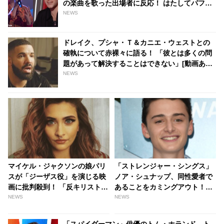
の楽曲を歌った出場者に反応！ はたしてパフォ
ーマンスの結果は・・？［動画あり］ -
NEWS
tvgroove
ドレイク、プシャ・Ｔ＆カニエ・ウェストとの
確執について赤裸々に語る！ 「彼とは多くの問
題があって解決することはできない」[動画あり]
| tvgroove
NEWS
マイケル・ジャクソンの娘パリ
「ストレンジャー・シングス」
スが「ジーザス役」を演じる映
ノア・シュナップ、同性愛者で
画に批判殺到！ 「反キリスト教
あることをカミングアウト！
のゴミ」と言われ、上映中止へ
「僕は思ったよりウィルと似て
NEWS
NEWS
の署名活動も | tvgroove
いる」[動画あり] - tvgroove