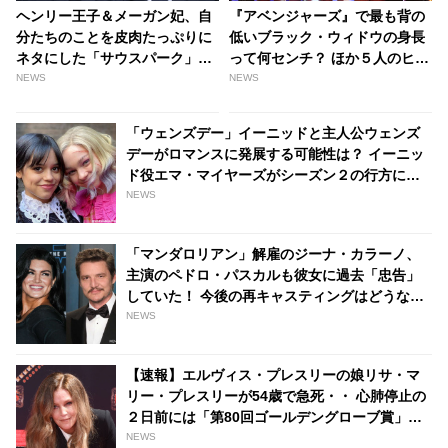
ヘンリー王子＆メーガン妃、自
『アベンジャーズ』で最も背の
分たちのことを皮肉たっぷりに
低いブラック・ウィドウの身長
ネタにした「サウスパーク」に
って何センチ？ ほか５人のヒー
大ショック！？ 「動揺し精神的
ローたちの身長差まとめ -
NEWS
NEWS
にまいっている」 - tvgroove
tvgroove
「ウェンズデー」イーニッドと主人公ウェンズ
デーがロマンスに発展する可能性は？ イーニッ
ド役エマ・マイヤーズがシーズン２の行方につ
いて語る - tvgroove
NEWS
「マンダロリアン」解雇のジーナ・カラーノ、
主演のペドロ・パスカルも彼女に過去「忠告」
していた！ 今後の再キャスティングはどうな
る・・・？ | tvgroove
NEWS
【速報】エルヴィス・プレスリーの娘リサ・マ
リー・プレスリーが54歳で急死・・ 心肺停止の
２日前には「第80回ゴールデングローブ賞」に
出席、過去にはマイケル・ジャクソンと結婚 -
NEWS