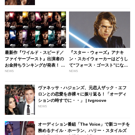
tvgroove
最新作『ワイルド・スピード／
『スター・ウォーズ』アナキ
ファイヤーブースト』出演者の
ン・スカイウォーカーはどうし
お金持ちランキングが発表！ ド
て“フォース・ゴースト”になれ
ム役ヴィン・ディーゼルに大差
たの？ ファンの長年のギモンが
NEWS
NEWS
をつけ、見事１位に輝いたの
ついに明らかに - tvgroove
は・・？［※ネタバレあり］ -
ヴァネッサ・ハジェンズ、元恋人ザック・エフ
tvgroove
ロンとの恋愛を赤裸々に振り返る！「オーディ
ションの時すでに・・」 | tvgroove
NEWS
オーディション番組「The Voice」で新コーチを
務めるナイル・ホーラン、ハリー・スタイルズ