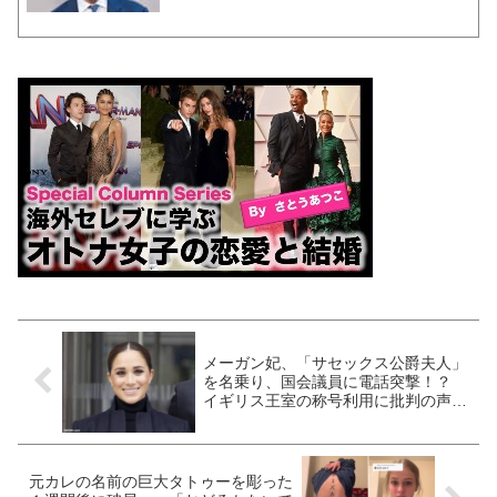
メーガン妃、「サセックス公爵夫人」
を名乗り、国会議員に電話突撃！？
イギリス王室の称号利用に批判の声殺
到！ 「都合のいい時だけ称号を利用
するな！」
元カレの名前の巨大タトゥーを彫った