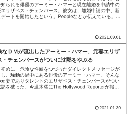
で知られる俳優のアーミー・ハマーと現在離婚を申請中の
優エリザベス・チェンバース。彼女は、離婚申請の中、新
にデートを開始したという。Peopleなどが伝えている。エ
ベ...
2021.09.01
険なＤＭが流出したアーミー・ハマー、元妻エリザ
ス・チェンバースがついに沈黙をやぶる
月初めに、危険な性癖をつづったダイレクトメッセージが
出し、騒動の渦中にある俳優のアーミー・ハマー。そんな
の元妻でありタレントのエリザベス・チェンバースがつい
黙を破った。今週木曜にThe Hollywood Reporterが報じ
2021.01.30