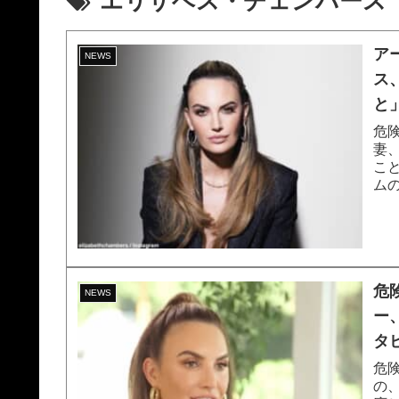
エリザベス・チェンバース
ア
NEWS
ス
と
危
妻
こ
ム
らま
危
NEWS
ー
タ
画
危
の