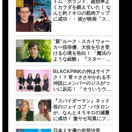
トム・ホランド、超効率よ
くカラダを鍛えていた！ な
んと約７キロの筋肉アップ
に成功・・ 彼が映画「スパ
イダーマン」のために実践
した話題のトレーニング方
法とは？
”新”ルーク・スカイウォー
カー役俳優、大役を引き受
ける心境を告白！ 「魔法の
ような経験」 『スター・ウ
ォーズ』の一員になれたこ
とによろこび爆発
BLACKPINKの仲はサイア
ク！？ 常々ささやかれる不
仲説にメンバーのジスがつ
いに反応！ 「そういうウワ
サをネットで見るたび
『スパイダーマン』ネッド
に・・」
役のジェイコブ・バタロン
が、なんと４５キロの減量
に成功！ 激ヤセ写真にファ
ンたちもビックリ[写真あ
り]
日本人女優の忽那汐里、