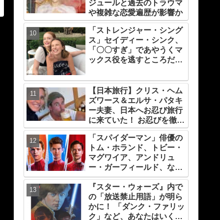
ジュールと過去のトラウマ
や複雑な恋愛遍歴が影響か
「ストレンジャー・シング
ス」セイディー・シンク、
「〇〇すぎ」であやうくマ
ックス役を逃すところだっ
た！ プロデューサーの心を
変えたものとは？
【日本旅行】クリス・ヘム
ズワース＆エルサ・パタキ
ー夫妻、日本へお忍び旅行
に来ていた！ お忍びを徹底
する理由については「（家
「スパイダーマン」俳優の
族の）写真を撮られるとキ
トム・ホランド、トビー・
レそうになる」からという
マグワイア、アンドリュ
過去の発言も
ー・ガーフィールド、なん
とグループチャットを持っ
『スター・ウォーズ』内で
ていることが明らかに！ 彼
の「放送禁止用語」が明ら
らが話している内容と
かに！ 「ダンク・ファリッ
は・・？
ク」など、あなたはいくつ