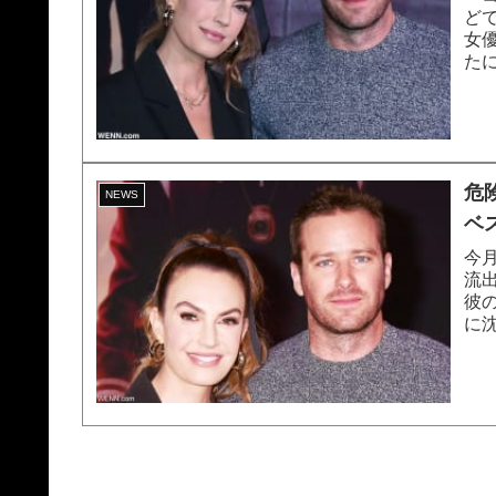
ど
女
た
リザ
危
NEWS
ベ
今
流
彼
に沈
た...