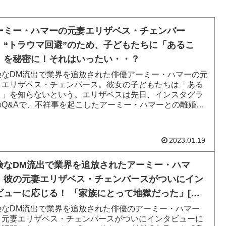
ーミー・ハマーの元妻エリザベス・チェンバー
、“トラウマ回避”のため、子どもたちに「あるこ
」を秘密に！それはいったい・・？
険なDM流出で業界を追放された俳優アーミー・ハマーの元
、エリザベス・チェンバース。彼女の子どもたちは「ある
と」を知らないという。エリザベスは先日、インスタグラ
のQ&Aで、不祥事を起こしたアーミー・ハマーとの離婚か
だ完璧に乗り越え...
2023.01.19
険なDM流出で業界を追放されたアーミー・ハマ
、彼の元妻エリザベス・チェンバースがついにイン
ビューに応じる！ 「家族にとって地獄だった」[動
あり]
険なDM流出で業界を追放された俳優のアーミー・ハマー
、元妻エリザベス・チェンバースがついにインタビューに