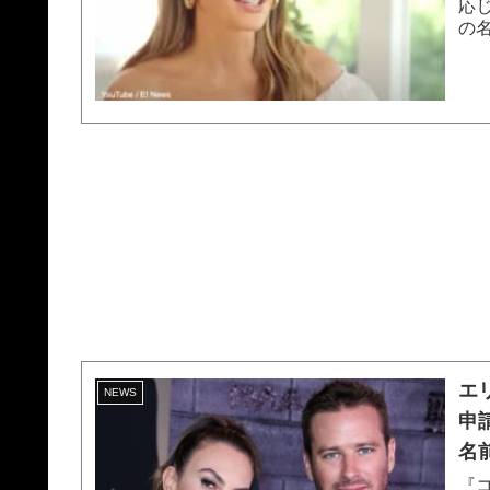
応じ
の
ーは
エ
NEWS
申
名
『コ