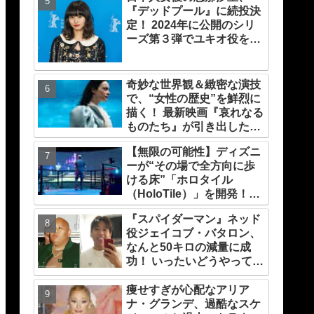
『デッドプール』に続投決
定！ 2024年に公開のシリ
ーズ第３弾でユキオ役を再
演
奇妙な世界観＆緻密な演技
で、“女性の歴史”を鮮烈に
描く！ 最新映画『哀れなる
ものたち』が引き出したエ
マ・ストーンのオーラと怪
【無限の可能性】ディズニ
演、そして緻密すぎる演技
ーが“その場で全方向に歩
力！ これは女性の“自由意
ける床”「ホロタイル
志”の物語［レビュー＆解
（HoloTile）」を開発！
説］
VR空間を自在に動けるよ
『スパイダーマン』ネッド
うに【『レディプレ』実現
役ジェイコブ・バタロン、
への大きな一歩？】
なんと50キロの減量に成
功！ いったいどうやって？
彼が取り組んだ運動メニュ
ーや食事療法が明らかに
痩せすぎが心配なアリア
ナ・グランデ、過酷なスケ