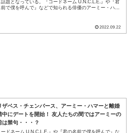
話題となっている。『コードネーム U.N.C.L.E.』や『君
名前で僕を呼んで』などで知られる俳優のアーミー・ハマ
、202...
2022.09.22
リザベス・チェンバース、アーミー・ハマーと離婚
請中にデートを開始！ 友人たちの間ではアーミーの
前は禁句・・・？
ードネーム U.N.C.L.E.』や『君の名前で僕を呼んで』な