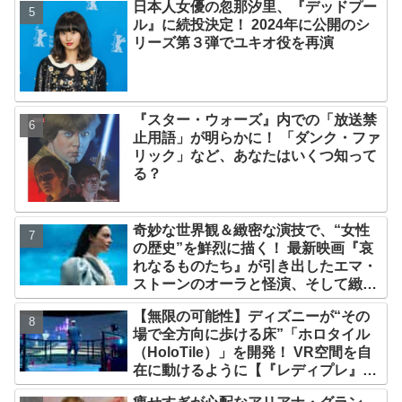
日本人女優の忽那汐里、『デッドプー
ル』に続投決定！ 2024年に公開のシ
リーズ第３弾でユキオ役を再演
『スター・ウォーズ』内での「放送禁
止用語」が明らかに！ 「ダンク・ファ
リック」など、あなたはいくつ知って
る？
奇妙な世界観＆緻密な演技で、“女性
の歴史”を鮮烈に描く！ 最新映画『哀
れなるものたち』が引き出したエマ・
ストーンのオーラと怪演、そして緻密
すぎる演技力！ これは女性の“自由意
【無限の可能性】ディズニーが“その
志”の物語［レビュー＆解説］
場で全方向に歩ける床”「ホロタイル
（HoloTile）」を開発！ VR空間を自
在に動けるように【『レディプレ』実
現への大きな一歩？】