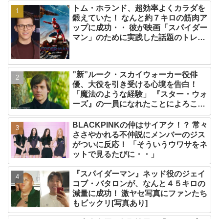
トム・ホランド、超効率よくカラダを
鍛えていた！ なんと約７キロの筋肉ア
ップに成功・・ 彼が映画「スパイダー
マン」のために実践した話題のトレー
ニング方法とは？
”新”ルーク・スカイウォーカー役俳
優、大役を引き受ける心境を告白！
「魔法のような経験」 『スター・ウォ
ーズ』の一員になれたことによろこび
爆発
BLACKPINKの仲はサイアク！？ 常々
ささやかれる不仲説にメンバーのジス
がついに反応！ 「そういうウワサをネ
ットで見るたびに・・」
『スパイダーマン』ネッド役のジェイ
コブ・バタロンが、なんと４５キロの
減量に成功！ 激ヤセ写真にファンたち
もビックリ[写真あり]