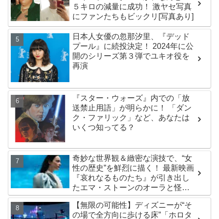
５キロの減量に成功！ 激ヤセ写真
にファンたちもビックリ[写真あり]
日本人女優の忽那汐里、『デッド
プール』に続投決定！ 2024年に公
開のシリーズ第３弾でユキオ役を
再演
『スター・ウォーズ』内での「放
送禁止用語」が明らかに！ 「ダン
ク・ファリック」など、あなたは
いくつ知ってる？
奇妙な世界観＆緻密な演技で、“女
性の歴史”を鮮烈に描く！ 最新映画
『哀れなるものたち』が引き出し
たエマ・ストーンのオーラと怪
演、そして緻密すぎる演技力！ こ
【無限の可能性】ディズニーが“そ
れは女性の“自由意志”の物語［レビ
の場で全方向に歩ける床”「ホロタ
ュー＆解説］