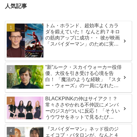
人気記事
トム・ホランド、超効率よくカラ
ダを鍛えていた！ なんと約７キロ
の筋肉アップに成功・・ 彼が映画
「スパイダーマン」のために実践
した話題のトレーニング方法と
は？
”新”ルーク・スカイウォーカー役俳
優、大役を引き受ける心境を告
白！ 「魔法のような経験」 『スタ
ー・ウォーズ』の一員になれたこ
とによろこび爆発
BLACKPINKの仲はサイアク！？
常々ささやかれる不仲説にメンバ
ーのジスがついに反応！ 「そうい
うウワサをネットで見るたび
に・・」
『スパイダーマン』ネッド役のジ
ェイコブ・バタロンが、なんと４