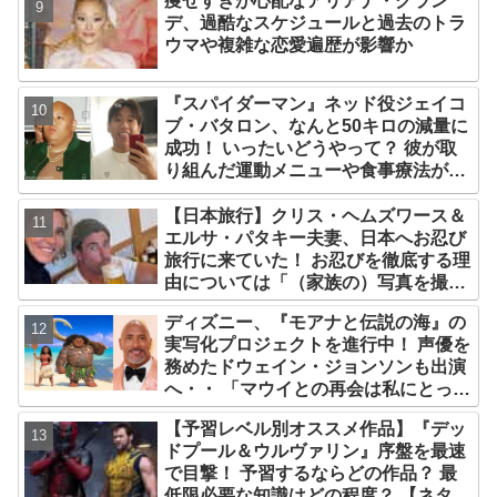
痩せすぎが心配なアリアナ・グラン
デ、過酷なスケジュールと過去のトラ
ウマや複雑な恋愛遍歴が影響か
『スパイダーマン』ネッド役ジェイコ
ブ・バタロン、なんと50キロの減量に
成功！ いったいどうやって？ 彼が取
り組んだ運動メニューや食事療法が明
らかに
【日本旅行】クリス・ヘムズワース＆
エルサ・パタキー夫妻、日本へお忍び
旅行に来ていた！ お忍びを徹底する理
由については「（家族の）写真を撮ら
れるとキレそうになる」からという過
ディズニー、『モアナと伝説の海』の
去の発言も
実写化プロジェクトを進行中！ 声優を
務めたドウェイン・ジョンソンも出演
へ・・ 「マウイとの再会は私にとって
深い意味を持つ」
【予習レベル別オススメ作品】『デッ
ドプール＆ウルヴァリン』序盤を最速
で目撃！ 予習するならどの作品？ 最
低限必要な知識はどの程度？ 【ネタバ