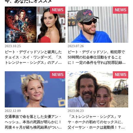
今、あなたにオススメ
NEWS
NEWS
2023.10.25
2023.07.26
ピート・デヴィッドソンと破局した
ピート・デヴィッドソン、軽犯罪で
チェイス・スイ・ワンダーズ、「ス
50時間の社会奉仕活動をすること
トレンジャー・シングス」のアノ人
に！ 一定の条件を守れば犯罪記録に
といい感じ！？ 腕を組みニューヨー
は残らず・・彼はいったい何をし
クを散歩［写真あり］
た？
NEWS
NEWS
2022.12.09
2023.06.23
交通事故で命を落とした女優アン・
「ストレンジャー・シングス」マ
ヘッシュ、本当の死因が明らかに！
ヤ・ホークの初めてのセックスに、
死後４ヶ月が経ち検死結果がついに
父イーサン・ホークは超動揺！？
公表 - tvgroove
「セラピーに行く」とウソをついた