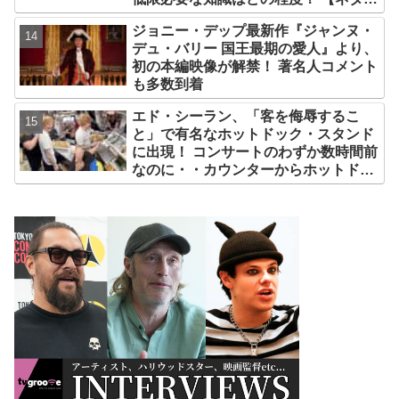
レなし解説】
ジョニー・デップ最新作『ジャンヌ・
デュ・バリー 国王最期の愛人』より、
初の本編映像が解禁！ 著名人コメント
も多数到着
エド・シーラン、「客を侮辱するこ
と」で有名なホットドック・スタンド
に出現！ コンサートのわずか数時間前
なのに・・カウンターからホットドッ
クを提供、ファンは大興奮［写真あ
り］