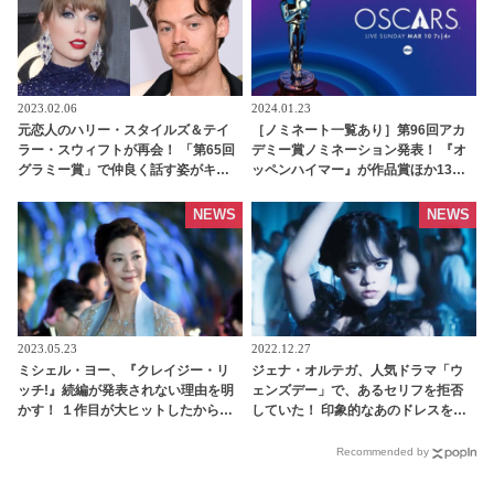
2023.02.06
2024.01.23
元恋人のハリー・スタイルズ＆テイ
［ノミネート一覧あり］第96回アカ
ラー・スウィフトが再会！ 「第65回
デミー賞ノミネーション発表！ 『オ
グラミー賞」で仲良く話す姿がキャ
ッペンハイマー』が作品賞ほか13部
ッチされファン大よろこび[写真・動
門にノミネート！ 日本からは
画あり] - tvgroove
『PERFECT DAYS』『ゴジラ -1.0』
NEWS
NEWS
『君たちはどう生きるか』もノミネ
ート
2023.05.23
2022.12.27
ミシェル・ヨー、『クレイジー・リ
ジェナ・オルテガ、人気ドラマ「ウ
ッチ!』続編が発表されない理由を明
ェンズデー」で、あるセリフを拒否
かす！ １作目が大ヒットしたからこ
していた！ 印象的なあのドレスをめ
その“苦労”がそこに・・？ -
ぐるシーンで納得できなかったこと
tvgroove
とは？ - tvgroove
Recommended by