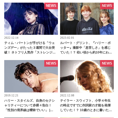
ことを告白［動画あり］ - tvgroove
NEWS
NEWS
2022.12.14
2023.02.01
ティム・バートンが手がける「ウェ
ルパート・グリント、『ハリー・ポ
ンズデー」がたった３週間で大台突
ッター』撮影中「息苦しさ」を感じ
破！ ネトフリ人気作「ストレンジャ
ていた！？ 幼い頃から約10年にわた
ー・シングス」の記録を突破できる
りロン役を演じてきた彼が抱えてい
かに注目集まる - tvgroove
た知られざる苦労とは…？ -
NEWS
NEWS
tvgroove
2019.12.21
2022.12.08
ハリー・スタイルズ、自身のセクシ
テイラー・スウィフト、小学４年生
ャリティーについて赤裸々告白！
の時点ですでに作詞家の才能を発揮
「性別の境界線は曖昧でいい」 |
していた！？ 10歳のときに書いた詩
tvgroove
がすばらしすぎると大絶賛 -