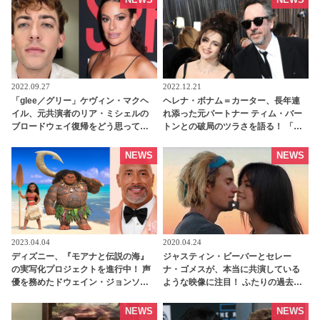
明かす - tvgroove
2022.09.27
2022.12.21
「glee／グリー」ケヴィン・マクヘ
ヘレナ・ボナム＝カーター、長年連
イル、元共演者のリア・ミシェルの
れ添った元パートナー ティム・バー
ブロードウェイ復帰をどう思ってい
トンとの破局のツラさを語る！ 「そ
る？ 「彼女の才能はすばらしいけれ
の痛みは長く続いた」 - tvgroove
ど・・・」 - tvgroove
NEWS
NEWS
2023.04.04
2020.04.24
ディズニー、『モアナと伝説の海』
ジャスティン・ビーバーとセレー
の実写化プロジェクトを進行中！ 声
ナ・ゴメスが、本当に共演している
優を務めたドウェイン・ジョンソン
ような映像に注目！ ふたりの過去の
も出演へ・・ 「マウイとの再会は私
映像をかけ合わせたＭＶが話題に[動
にとって深い意味を持つ」 -
画あり] | tvgroove
NEWS
NEWS