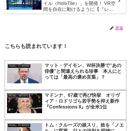
イル（HoloTile）」を開発！ VR空
間を自在に動けるように【『レデ
ィプレ』実現への大きな一歩？】
齋藤
こちらも読まれています！
マット・デイモン、W杯決勝で“あの
FILMS／TV SERIES
俳優”と間違えられる珍事 本人にと
っては「最高の褒め言葉」？
マドンナ、67歳で再び快挙 オリヴ
MUSIC／ARTISTS
ィア・ロドリゴら若手勢を抑え新作
『Confessions II』が全米1位
トム・クルーズの娘スリ、姓を「ノエ
FILMS／TV SERIES
ル」に変更 – 父との決別を明確に