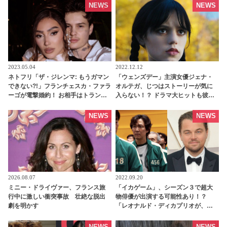
tvgroove
NEWS
NEWS
2023.05.04
2022.12.12
ネトフリ「ザ・ジレンマ: もうガマン
「ウェンズデー」主演女優ジェナ・
できない?!」フランチェスカ・ファラ
オルテガ、じつはストーリーが気に
ーゴが電撃婚約！ お相手はトランス
入らない！？ ドラマ大ヒットも彼女
ジェンダーのTikToker、しあわせい
がなんとか変えたい設定とは？ -
っぱいの姿をシェア［写真あり］ -
tvgroove
NEWS
NEWS
tvgroove
2026.08.07
2022.09.20
ミニー・ドライヴァー、フランス旅
「イカゲーム」、シーズン３で超大
行中に激しい衝突事故 壮絶な脱出
物俳優が出演する可能性あり！？
劇を明かす
「レオナルド・ディカプリオが、
『イカゲーム』のファンだって聞い
て・・」 ファン・ドンヒョク監督が
NEWS
NEWS