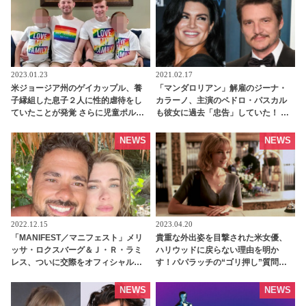
tvgroove
2023.01.23
2021.02.17
米ジョージア州のゲイカップル、養
「マンダロリアン」解雇のジーナ・
子縁組した息子２人に性的虐待をし
カラーノ、主演のペドロ・パスカル
ていたことが発覚 さらに児童ポルノ
も彼女に過去「忠告」していた！ 今
の撮影に利用するなど重罪で起訴さ
後の再キャスティングはどうな
れる 有罪となれば終身刑の可能性も -
る・・・？ | tvgroove
NEWS
NEWS
tvgroove
2022.12.15
2023.04.20
「MANIFEST／マニフェスト」メリ
貴重な外出姿を目撃された米女優、
ッサ・ロクスバーグ＆Ｊ・Ｒ・ラミ
ハリウッドに戻らない理由を明か
レス、ついに交際をオフィシャル
す！パパラッチの“ゴリ押し”質問に
に？ フィジーで「信じられないほど
彼女の反応とは・・？［動画あり］ -
特別な」バケーションを過ごす［写
tvgroove
NEWS
NEWS
真あり］ - tvgroove