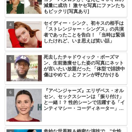
減量に成功！ 激ヤセ写真にファンたち
もビックリ[写真あり]
セイディー・シンク、初キスの相手は
「ストレンジャー・シングス」の共演
者であったことを告白！ 「当時は緊張
したけれど、いま思えば笑い話」
死去したチャドウィック・ボーズマ
ン、生前激痩せした姿の写真にネット
が言いたい放題だった 「体型で誹謗中
傷はやめて」とファンが呼びかける
『アベンジャーズ』エリザベス・オル
セン、セックスシーンは「振り付け」
と一緒！？ 性的シーンで活躍する「イ
ンティマシー・コーディネーター」の
重要性についても語る
奇妙な世界観＆緻密な演技で、“女性