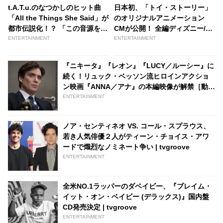
t.A.T.u.のなつかしのヒット曲
日本初、「トイ・ストーリー」
「All the Things She Said」が
のオリジナルアニメーション
都市伝説化！？ 「この音源を使
CMが公開！ 全編ディズニー/ピ
えば恋が叶う…」 TikTokで７
クサーが製作した、心温まる映
ENTERTAINMENT
ENTERTAINMENT
月だけで４億再生を突破 -
像に注目 | tvgroove
tvgroove
『ニキータ』『レオン』『LUCY／ルーシー』に
続く！リュック・ベッソン流ヒロインアクショ
ン映画『ANNA／アナ』の本編映像が解禁［動画
あり］ | tvgroove
ENTERTAINMENT
ノア・センティネオ VS. コール・スプラウス、
若き人気俳優２人がティーン・チョイス・アワ
ードで熾烈なノミネート争い | tvgroove
ENTERTAINMENT
全米NO.1ラッパーのダベイビー、『ブレイム・
イット・オン・ベイビー (デラックス)』国内盤
CD発売決定 | tvgroove
ENTERTAINMENT