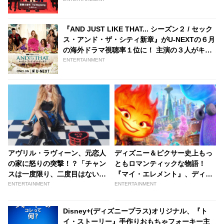
『AND JUST LIKE THAT... シーズン２ / セック
ス・アンド・ザ・シティ新章』がU-NEXTの６月
の海外ドラマ視聴率１位に！ 主演の３人がキャ
ラクターへの想いを語る特別映像が到着［動画
ENTERTAINMENT
あり］ - tvgroove
アヴリル・ラヴィーン、元恋人
ディズニー＆ピクサー史上もっ
の家に怒りの突撃！？「チャン
ともロマンティックな物語！
スは一度限り、二度目はない
『マイ・エレメント』、ディズ
わ」・・待望の新曲「バイト・
ニープラスで11/1より独占配信
ENTERTAINMENT
ENTERTAINMENT
ミー」のミュージック・ビデオ
スタート
を公開 - tvgroove
Disney+(ディズニープラス)オリジナル、『ト
イ・ストーリー』手作りおもちゃフォーキー主