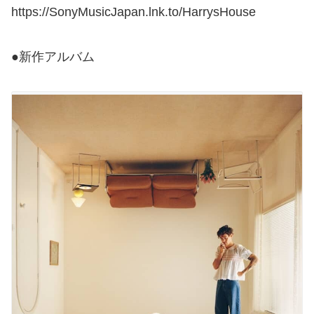
https://SonyMusicJapan.lnk.to/HarrysHouse
●新作アルバム