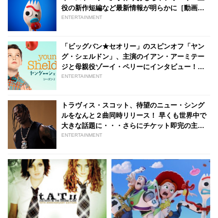
役の新作短編など最新情報が明らかに［動画あ
り］ | tvgroove
ENTERTAINMENT
「ビッグバン★セオリー」のスピンオフ「ヤン
グ・シェルドン」、主演のイアン・アーミテー
ジと母親役ゾーイ・ペリーにインタビュー！イ
アンくんが明かしたシェルドンに共通する“へん
ENTERTAINMENT
な癖”とは？ | tvgroove
トラヴィス・スコット、待望のニュー・シング
ルをなんと２曲同時リリース！ 早くも世界中で
大きな話題に・・・さらにチケット即完の主催
フェスも配信決定 - tvgroove
ENTERTAINMENT