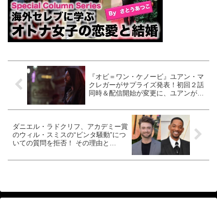
『オビ＝ワン・ケノービ』ユアン・マ
クレガーがサプライズ発表！初回２話
同時＆配信開始が変更に、ユアンが世
界中のファンに向けた特別映像解禁
［動画あり］
ダニエル・ラドクリフ、アカデミー賞
のウィル・スミスの“ビンタ騒動”につ
いての質問を拒否！ その理由と
は・・？