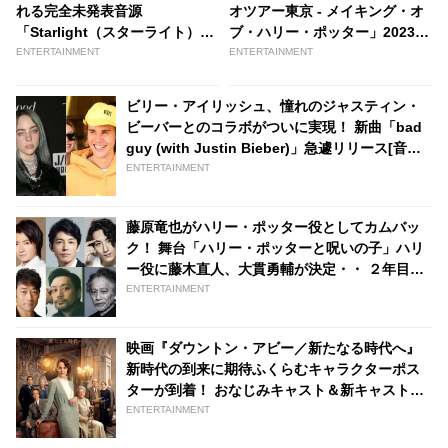
れる完全未発表音源
オツアー東京 - メイキング・オ
「Starlight（スターライト）」
ブ・ハリー・ポッター」2023年
が、 11/18リリースのマイケ
夏、開業決定！ としまえん跡地
ENTERTAINMENT
ENTERTAINMENT
ル・ジャクソン「スリラー＜40
に誕生へ - tvgroove
周年記念エクスパンデッド・エ
ビリー・アイリッシュ、憧れのジャスティン・
ディション＞」に収録決定 -
ビーバーとのコラボがついに実現！ 新曲「bad
tvgroove
guy (with Justin Bieber)」急遽リリース[音源
あり] | tvgroove
ENTERTAINMENT
藤原竜也がハリー・ポッター役としてカムバッ
ク！ 舞台「ハリー・ポッターと呪いの子」ハリ
ー役に藤木直人、大貫勇輔が決定・・ ２年目の
新キャスト７名が一挙発表 - tvgroove
ENTERTAINMENT
映画『ダウントン・アビー／新たなる時代へ』
新時代の到来に期待ふくらむキャラクターポス
ターが到着！ おなじみキャスト＆新キャストが
勢ぞろい - tvgroove
ENTERTAINMENT