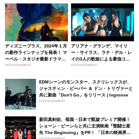
ディズニープラス、2024年１月
アリアナ・グランデ、マイリ
の新作ラインナップを発表！ マ
ー・サイラス、ラナ・デル・レ
ーベル・スタジオ最新ドラマ
イの3人の歌姫による最強コラ
「エコー」や、アニメ作品「ダ
ボが実現！「Don’t Call Me
ENTERTAINMENT
ENTERTAINMENT
ンジョン飯」「ようこそ実力至
Angel」の楽曲とビデオが公開 |
上主義の教室へ」「ゆびさきと
tvgroove
EDMシーンのモンスター、スクリレックスが、
恋々」など
ジャスティン・ビーバー ＆ ドン・トリヴァーと
共に新曲「Don't Go」をリリース | tvgroove
ENTERTAINMENT
新田真剣佑、母国・日本で凱旋プレミア開催！
ショーン・ビーンらと共に主演映画『聖闘士星
矢 The Beginning』をPR！ 「日本の映画界に
とって大きな一歩」［動画あり］ - tvgroove
ENTERTAINMENT