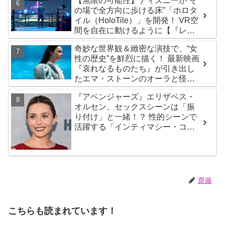
【無限の可能性】ディズニーが“そ
の場で全方向に歩ける床”「ホロタ
イル（HoloTile）」を開発！ VR空
間を自在に動けるように【『レデ
ィプレ』実現への大きな一歩？】
奇妙な世界観＆緻密な演技で、“女
性の歴史”を鮮烈に描く！ 最新映画
『哀れなるものたち』が引き出し
たエマ・ストーンのオーラと怪
演、そして緻密すぎる演技力！ こ
『アベンジャーズ』エリザベス・
れは女性の“自由意志”の物語［レビ
オルセン、セックスシーンは「振
ュー＆解説］
り付け」と一緒！？ 性的シーンで
活躍する「インティマシー・コー
ディネーター」の重要性について
も語る
齋藤
こちらも読まれています！