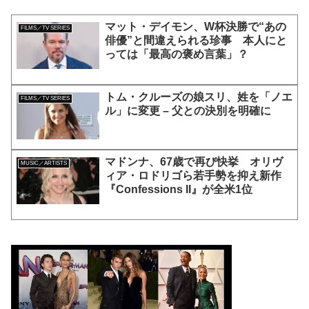
マット・デイモン、W杯決勝で“あの
FILMS／TV SERIES
俳優”と間違えられる珍事 本人にと
っては「最高の褒め言葉」？
トム・クルーズの娘スリ、姓を「ノエ
FILMS／TV SERIES
ル」に変更 – 父との決別を明確に
マドンナ、67歳で再び快挙 オリヴ
MUSIC／ARTISTS
ィア・ロドリゴら若手勢を抑え新作
『Confessions II』が全米1位