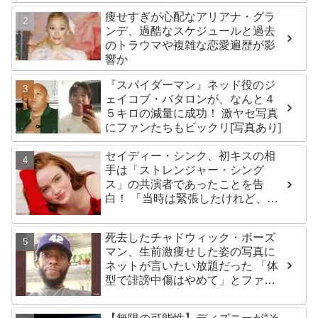
痩せすぎが心配なアリアナ・グラ
ンデ、過酷なスケジュールと過去
のトラウマや複雑な恋愛遍歴が影
響か
『スパイダーマン』ネッド役のジ
ェイコブ・バタロンが、なんと４
５キロの減量に成功！ 激ヤセ写真
にファンたちもビックリ[写真あり]
セイディー・シンク、初キスの相
手は「ストレンジャー・シング
ス」の共演者であったことを告
白！ 「当時は緊張したけれど、い
ま思えば笑い話」
死去したチャドウィック・ボーズ
マン、生前激痩せした姿の写真に
ネットが言いたい放題だった 「体
型で誹謗中傷はやめて」とファン
が呼びかける