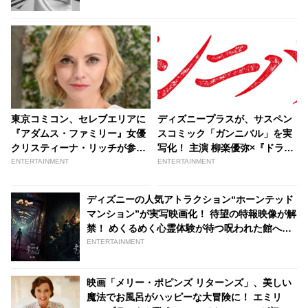
東京コミコン、セレブエリアに
ディズニープラスが、サスペン
『アダムス・ファミリー』女優
スコミック「ガンニバル」を実
クリスティーナ・リッチが参加
写化！ 主演 柳楽優弥×『ドライ
決定 | tvgroove
ブ・マイ・カー』等の鬼才クリ
ENTERTAINMENT
ENTERTAINMENT
エイターが集結… 配信は今冬を
予定 - tvgroove
ディズニーの人気アトラクション“ホーンテッド
マンション”が実写映画化！ 待望の特報映像が解
禁！ めくるめく心霊体験が待つ呪われた館へよ
うこそ・・［動画］ - tvgroove
ENTERTAINMENT
映画「メリー・ポピンズ リターンズ」、美しい
魔法でお風呂がハッピーな大冒険に！ エミリ