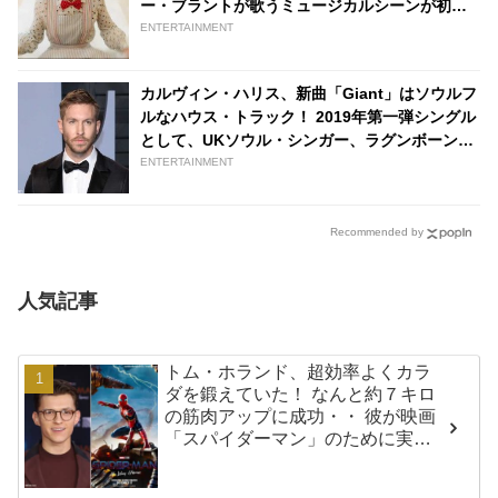
ー・ブラントが歌うミュージカルシーンが初公
開[映像あり] | tvgroove
ENTERTAINMENT
カルヴィン・ハリス、新曲「Giant」はソウルフ
ルなハウス・トラック！ 2019年第一弾シングル
として、UKソウル・シンガー、ラグンボーン・
マン参加の楽曲をリリース | tvgroove
ENTERTAINMENT
Recommended by
人気記事
トム・ホランド、超効率よくカラ
ダを鍛えていた！ なんと約７キロ
の筋肉アップに成功・・ 彼が映画
「スパイダーマン」のために実践
した話題のトレーニング方法と
は？