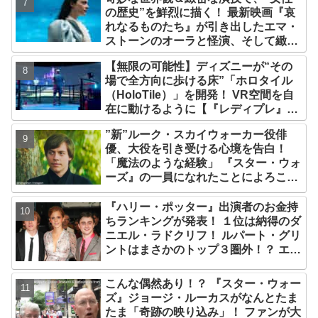
の歴史”を鮮烈に描く！ 最新映画『哀
れなるものたち』が引き出したエマ・
ストーンのオーラと怪演、そして緻密
すぎる演技力！ これは女性の“自由意
【無限の可能性】ディズニーが“その
志”の物語［レビュー＆解説］
場で全方向に歩ける床”「ホロタイル
（HoloTile）」を開発！ VR空間を自
在に動けるように【『レディプレ』実
現への大きな一歩？】
”新”ルーク・スカイウォーカー役俳
優、大役を引き受ける心境を告白！
「魔法のような経験」 『スター・ウォ
ーズ』の一員になれたことによろこび
爆発
『ハリー・ポッター』出演者のお金持
ちランキングが発表！ １位は納得のダ
ニエル・ラドクリフ！ ルパート・グリ
ントはまさかのトップ３圏外！？ エ
マ・ワトソンら主要キャストを抑え、
２位に輝いたのは・・？
こんな偶然あり！？ 『スター・ウォー
ズ』ジョージ・ルーカスがなんとたま
たま「奇跡の映り込み」！ ファンが大