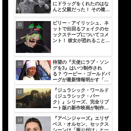
にドラッグをくれたのはな
んと父親だった！ その複雑
な家庭事情が最新ドキュメ
ンタリー内で明らかに
ビリー・アイリッシュ、ネ
ットで出回るフェイクのセ
ックステープについてコメ
ント！ 彼女が恐れることと
は・・・？
待望の『天使にラブ・ソン
グを3』はいつ制作され
る？ ウーピー・ゴールドバ
ーグが最新情報明かす「大
事なのは…」
『ジュラシック・ワールド
（ジュラシック・パー
ク）』シリーズ、完全リブ
ート版の新作映画が制作
中！ 元祖『ジュラシック・
『アベンジャーズ』エリザ
パーク』の脚本家デヴィッ
ベス・オルセン、セックス
ド・コープが関与
シーンは「振り付け」と一