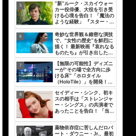
り]
”新”ルーク・スカイウォー
カー役俳優、大役を引き受
ける心境を告白！ 「魔法の
ような経験」 『スター・ウ
ォーズ』の一員になれたこ
とによろこび爆発
奇妙な世界観＆緻密な演技
で、“女性の歴史”を鮮烈に
描く！ 最新映画『哀れなる
ものたち』が引き出したエ
マ・ストーンのオーラと怪
【無限の可能性】ディズニ
演、そして緻密すぎる演技
ーが“その場で全方向に歩
力！ これは女性の“自由意
ける床”「ホロタイル
志”の物語［レビュー＆解
（HoloTile）」を開発！
説］
VR空間を自在に動けるよ
セイディー・シンク、初キ
うに【『レディプレ』実現
スの相手は「ストレンジャ
への大きな一歩？】
ー・シングス」の共演者で
あったことを告白！ 「当時
は緊張したけれど、いま思
えば笑い話」
薬物依存症に苦しんだロバ
ート・ダウニー・Jr.、最初