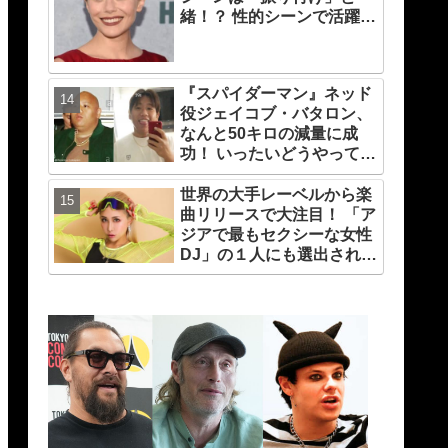
緒！？ 性的シーンで活躍す
る「インティマシー・コー
ディネーター」の重要性に
ついても語る
『スパイダーマン』ネッド
役ジェイコブ・バタロン、
なんと50キロの減量に成
功！ いったいどうやって？
彼が取り組んだ運動メニュ
ーや食事療法が明らかに
世界の大手レーベルから楽
曲リリースで大注目！ 「ア
ジアで最もセクシーな女性
DJ」の１人にも選出され
た、大注目の日本人DJの
TIARAの魅力に迫る！ DJ
になったキッカケは？＆コ
ロナ禍での苦労も