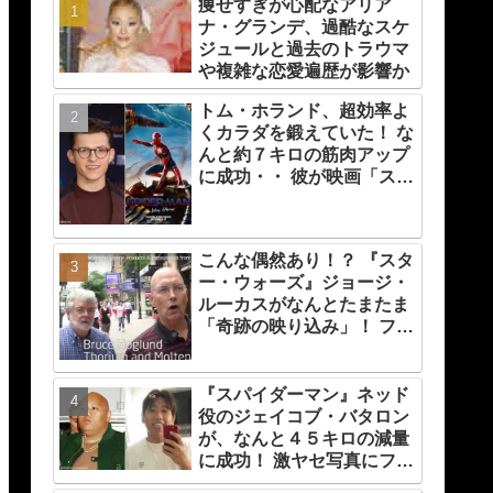
痩せすぎが心配なアリア
ナ・グランデ、過酷なスケ
ジュールと過去のトラウマ
や複雑な恋愛遍歴が影響か
トム・ホランド、超効率よ
くカラダを鍛えていた！ な
んと約７キロの筋肉アップ
に成功・・ 彼が映画「スパ
イダーマン」のために実践
した話題のトレーニング方
法とは？
こんな偶然あり！？ 『スタ
ー・ウォーズ』ジョージ・
ルーカスがなんとたまたま
「奇跡の映り込み」！ ファ
ンが大よろこび[動画あり]
『スパイダーマン』ネッド
役のジェイコブ・バタロン
が、なんと４５キロの減量
に成功！ 激ヤセ写真にファ
ンたちもビックリ[写真あ