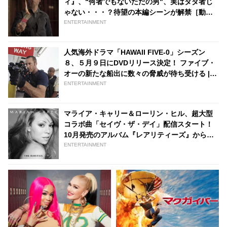
ィ』、“何者でもないただの男"、実はタダ者じ
ゃない・・・？待望の本編シーンが解禁［動画
あり］ | tvgroove
ENTERTAINMENT
人気海外ドラマ「HAWAII FIVE-0」シーズン
８、５月９日にDVDリリース決定！ ファイブ・
オーの新たな船出に数々の脅威が待ち受ける |
tvgroove
ENTERTAINMENT
マライア・キャリー＆ローリン・ヒル、超大型
コラボ曲「セイヴ・ザ・デイ」配信スタート！
10月発売のアルバム『レアリティーズ』からの
先行シングルとして本日全世界同時解禁へ |
ENTERTAINMENT
tvgroove