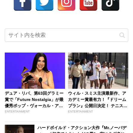
デュア・リパ、第63回グラミー
ウィル・スミス主演最新作、ア
賞で「Future Nostalgia」が最
カデミー賞最有力！『ドリーム
優秀ポップ・ヴォーカル・アル
プラン』公開日決定！ テニスワ
バムを受賞！「このアルバムは
ールドチャンピオンのビーナス
ENTERTAINMENT
ENTERTAINMENT
私にとって絶対的な世界」 |
＆セリーナ・ウィリアムズ姉妹
tvgroove
を育てた父親の“驚きの実話” -
ハードボイルド・アクション大作『Mr.ノーバデ
tvgroove