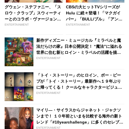
グウェン・ステファニー、「ス
CBSの大ヒットTVシリーズが
ロウ・クラップ」スウィーティ
Hulu に続々登場！「マクガイ
ーとのコラボ・ヴァージョンが
バー」「BULL/ブル」「アンダ
リリース、ミュージック・ビデ
ー・ザ・ドーム」など８作品配
ENTERTAINMENT
ENTERTAINMENT
オも公開［動画あり］ |
信決定 | tvgroove
tvgroove
新作ディズニー・ミュージカル『ミラベルと魔
法だらけの家』日本公開決定！ “魔法”に溢れる
世界に住む新ヒロイン・ミラベルの活躍を描く |
tvgroove
ENTERTAINMENT
「トイ・ストーリー」のヒロイン、ボー・ピー
プが「トイ・ストーリー」最新作へ１９年ぶり
に帰ってくる！ クールなキャラクタービジュア
ルが明らかに | tvgroove
ENTERTAINMENT
マイリ―・サイラスからジャネット・ジャクソ
ンまで！ １０年前といまを比較する海外の新ト
レンド「#10yearchallenge」に多くのセレブが
驚きの写真を投稿 | tvgroove
ENTERTAINMENT