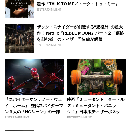
題作『TALK TO ME／トーク・トゥ・ミー』フ
ィリッポウ兄弟が緊急来日［イベントレポー
ENTERTAINMENT
ト］
ザック・スナイダーが創造する“規格外”の超大
作！ Netflix『REBEL MOON』パート２「傷跡
を刻む者」のティザー予告編が解禁
ENTERTAINMENT
『スパイダーマン：ノー・ウェ
映画『ミュータント・タートル
イ・ホーム』 歴代スパイダーマ
ズ：ミュータント・パニッ
ン３人の「NGシーン」の一部を
ク！』日本版ティザーポスター
特別公開！ 和気あいあい撮影現
解禁！ ぎっしり詰め込まれたグ
ENTERTAINMENT
ENTERTAINMENT
場の雰囲気や、クスっと笑える
ラフティアートに、ストーリー
シーンも満載［動画あり］ -
のヒントも！？ - tvgroove