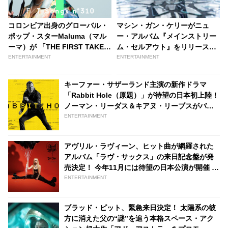
コロンビア出身のグローバル・
マシン・ガン・ケリーがニュ
ポップ・スターMaluma（マル
ー・アルバム『メインストリー
ーマ）が 「THE FIRST TAKE」
ム・セルアウト』をリリース！
に初登場！ 世界中の人々に愛さ
なんとお気に入りの兵庫産ウィ
ENTERTAINMENT
ENTERTAINMENT
れている代表曲「Hawái」を一
スキーで祝杯？［動画あり］ -
発撮りパフォーマンス［動画あ
tvgroove
キーファー・サザーランド主演の新作ドラマ
り］ - tvgroove
「Rabbit Hole（原題）」が待望の日本初上陸！
ノーマン・リーダス＆キアヌ・リーブスがバイ
クで砂漠へ・・ Hulu、2023年11月のラインナ
ENTERTAINMENT
ップが公開
アヴリル・ラヴィーン、ヒット曲が網羅された
アルバム「ラヴ・サックス」の来日記念盤が発
売決定！ 今年11月には待望の日本公演が開催 -
tvgroove
ENTERTAINMENT
ブラッド・ピット、緊急来日決定！ 太陽系の彼
方に消えた父の“謎”を追う本格スペース・アク