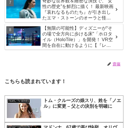
奇妙な世界観＆緻密な演技で、“女
性の歴史”を鮮烈に描く！ 最新映画
『哀れなるものたち』が引き出し
たエマ・ストーンのオーラと怪
演、そして緻密すぎる演技力！ こ
【無限の可能性】ディズニーが“そ
れは女性の“自由意志”の物語［レビ
の場で全方向に歩ける床”「ホロタ
ュー＆解説］
イル（HoloTile）」を開発！ VR空
間を自在に動けるように【『レデ
ィプレ』実現への大きな一歩？】
齋藤
こちらも読まれています！
トム・クルーズの娘スリ、姓を「ノエ
FILMS／TV SERIES
ル」に変更 – 父との決別を明確に
マドンナ、67歳で再び快挙 オリヴ
MUSIC／ARTISTS