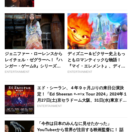
ジェニファー・ローレンスから
ディズニー＆ピクサー史上もっ
レイチェル・ゼグラーへ！『ハ
ともロマンティックな物語！
ンガー・ゲーム0』シリーズ前
『マイ・エレメント』、ディズ
日譚の新たなヒロイン”ルーシ
ニープラスで11/1より独占配信
ENTERTAINMENT
ENTERTAINMENT
ー・グレイ・ベアード”の本編映
スタート
像解禁
エド・シーラン、４年９ヶ月ぶりの来日公演決
定！「Ed Sheeran +-=÷x Tour 2024」2024年１
月27日(土)京セラドーム大阪、31日(水)東京ドー
ムにて開催
ENTERTAINMENT
「今作は日本のみんなに見せたかった」
YouTuberから世界が注目する映画監督に！ 話