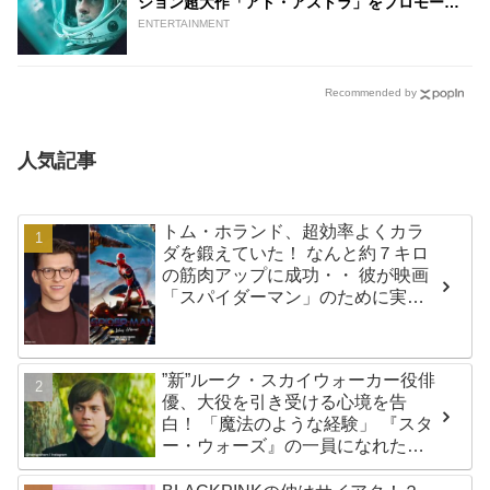
ション超大作「アド・アストラ」をプロモーシ
ョンへ | tvgroove
ENTERTAINMENT
Recommended by
人気記事
トム・ホランド、超効率よくカラ
ダを鍛えていた！ なんと約７キロ
の筋肉アップに成功・・ 彼が映画
「スパイダーマン」のために実践
した話題のトレーニング方法と
は？
”新”ルーク・スカイウォーカー役俳
優、大役を引き受ける心境を告
白！ 「魔法のような経験」 『スタ
ー・ウォーズ』の一員になれたこ
とによろこび爆発