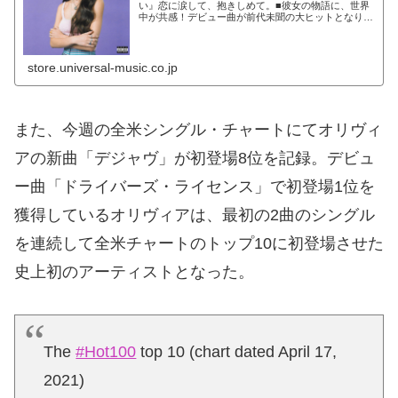
い』恋に涙して、抱きしめて。■彼女の物語に、世界
中が共感！デビュー曲が前代未聞の大ヒットとなり、
音楽業界が騒然の現役女子高生アーティスト＝オリヴ
ィア・ロドリゴ。デビューからわずか4カ月でデビュ
ー...
store.universal-music.co.jp
また、今週の全米シングル・チャートにてオリヴィ
アの新曲「デジャヴ」が初登場8位を記録。デビュ
ー曲「ドライバーズ・ライセンス」で初登場1位を
獲得しているオリヴィアは、最初の2曲のシングル
を連続して全米チャートのトップ10に初登場させた
史上初のアーティストとなった。
The
#Hot100
top 10 (chart dated April 17,
2021)