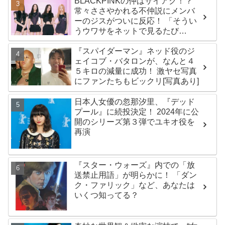
BLACKPINKの仲はサイアク！？
常々ささやかれる不仲説にメンバ
ーのジスがついに反応！ 「そうい
うウワサをネットで見るたび
に・・」
『スパイダーマン』ネッド役のジ
ェイコブ・バタロンが、なんと４
５キロの減量に成功！ 激ヤセ写真
にファンたちもビックリ[写真あり]
日本人女優の忽那汐里、『デッド
プール』に続投決定！ 2024年に公
開のシリーズ第３弾でユキオ役を
再演
『スター・ウォーズ』内での「放
送禁止用語」が明らかに！ 「ダン
ク・ファリック」など、あなたは
いくつ知ってる？