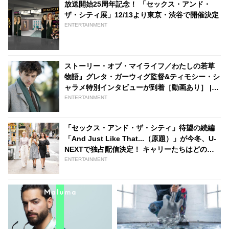
放送開始25周年記念！ 「セックス・アンド・
tvgroove
ザ・シティ展」12/13より東京・渋谷で開催決定
ENTERTAINMENT
ストーリー・オブ・マイライフ／わたしの若草
物語』グレタ・ガーウィグ監督&ティモシー・シ
ャラメ特別インタビューが到着［動画あり］ |
tvgroove
ENTERTAINMENT
「セックス・アンド・ザ・シティ」待望の続編
「And Just Like That...（原題）」が今冬、U-
NEXTで独占配信決定！ キャリーたちはどのよ
うな日々を送っている・・？［ティザー予告あ
ENTERTAINMENT
り］ - tvgroove