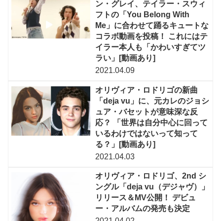
ン・グレイ、テイラー・スウィ
フトの「You Belong With
Me」に合わせて踊るキュートな
コラボ動画を投稿！ これにはテ
イラー本人も「かわいすぎてツ
ラい」[動画あり]
2021.04.09
オリヴィア・ロドリゴの新曲
「deja vu」に、元カレのジョシ
ュア・バセットが意味深な反
応？ 「世界は自分中心に回って
いるわけではないって知って
る？」[動画あり]
2021.04.03
オリヴィア・ロドリゴ、2nd シ
ングル「deja vu（デジャヴ）」
リリース＆MV公開！ デビュ
ー・アルバムの発売も決定
2021.04.02