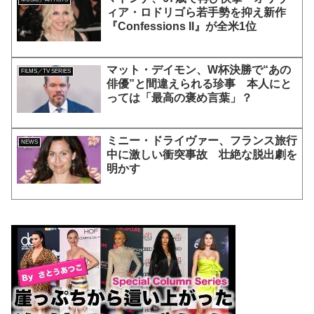
ィア・ロドリゴら若手勢を抑え新作
『Confessions II』が全米1位
マット・デイモン、W杯決勝で“あの
FILMS／TV SERIES
俳優”と間違えられる珍事 本人にと
っては「最高の褒め言葉」？
ミニー・ドライヴァー、フランス旅行
NEWS
中に激しい衝突事故 壮絶な脱出劇を
明かす