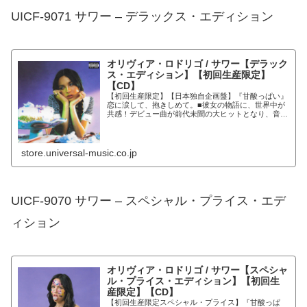
UICF-9071 サワー – デラックス・エディション
オリヴィア・ロドリゴ / サワー【デラック
ス・エディション】【初回生産限定】
【CD】
【初回生産限定】【日本独自企画盤】『甘酸っぱい』
恋に涙して、抱きしめて。■彼女の物語に、世界中が
共感！デビュー曲が前代未聞の大ヒットとなり、音楽
業界が騒然の現役女子高生アーティスト＝オリヴィ
ア・ロドリゴ。デビューからわずか4カ月でデビュ
ー・...
store.universal-music.co.jp
UICF-9070 サワー – スペシャル・プライス・エデ
ィション
オリヴィア・ロドリゴ / サワー【スペシャ
ル・プライス・エディション】【初回生
産限定】【CD】
【初回生産限定スペシャル・プライス】『甘酸っぱ