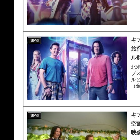
キ
NEWS
旅
ル
北
ブ
ル
（
ービ
キ
NEWS
空
映