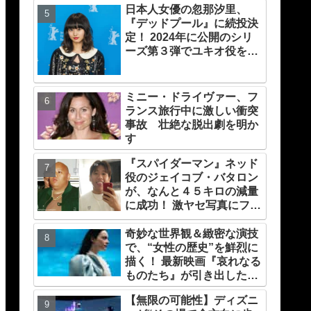
日本人女優の忽那汐里、
『デッドプール』に続投決
定！ 2024年に公開のシリ
ーズ第３弾でユキオ役を再
演
ミニー・ドライヴァー、フ
ランス旅行中に激しい衝突
事故 壮絶な脱出劇を明か
す
『スパイダーマン』ネッド
役のジェイコブ・バタロン
が、なんと４５キロの減量
に成功！ 激ヤセ写真にファ
ンたちもビックリ[写真あ
り]
奇妙な世界観＆緻密な演技
で、“女性の歴史”を鮮烈に
描く！ 最新映画『哀れなる
ものたち』が引き出したエ
マ・ストーンのオーラと怪
【無限の可能性】ディズニ
演、そして緻密すぎる演技