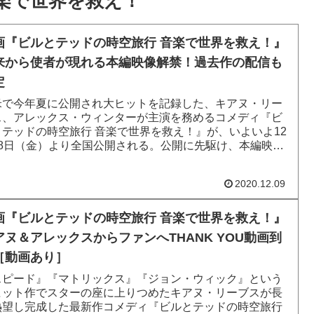
楽で世界を救え！
画『ビルとテッドの時空旅行 音楽で世界を救え！』
来から使者が現れる本編映像解禁！過去作の配信も
定
米で今年夏に公開され大ヒットを記録した、キアヌ・リー
ス、アレックス・ウィンターが主演を務めるコメディ『ビ
とテッドの時空旅行 音楽で世界を救え！』が、いよいよ12
18日（金）より全国公開される。公開に先駆け、本編映像
禁された。本編...
2020.12.09
画『ビルとテッドの時空旅行 音楽で世界を救え！』
アヌ＆アレックスからファンへTHANK YOU動画到
［動画あり］
スピード』『マトリックス』『ジョン・ウィック』という
ヒット作でスターの座に上りつめたキアヌ・リーブスが長
熱望し完成した最新作コメディ『ビルとテッドの時空旅行