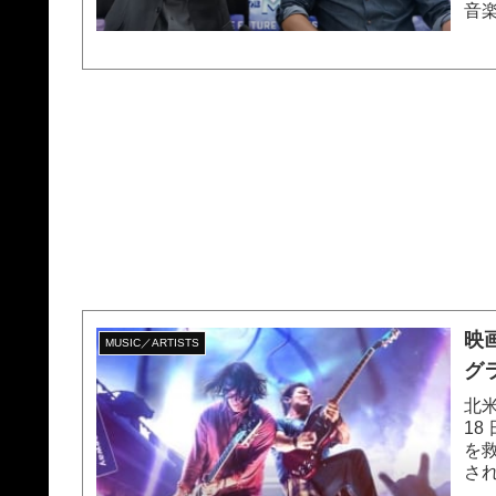
音
高校
映
MUSIC／ARTISTS
グ
北
1
を
さ
う予