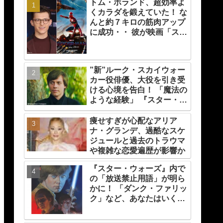
トム・ホランド、超効率よ
くカラダを鍛えていた！ な
んと約７キロの筋肉アップ
に成功・・ 彼が映画「スパ
イダーマン」のために実践
した話題のトレーニング方
法とは？
”新”ルーク・スカイウォー
カー役俳優、大役を引き受
ける心境を告白！ 「魔法の
ような経験」 『スター・ウ
ォーズ』の一員になれたこ
とによろこび爆発
痩せすぎが心配なアリア
ナ・グランデ、過酷なスケ
ジュールと過去のトラウマ
や複雑な恋愛遍歴が影響か
『スター・ウォーズ』内で
の「放送禁止用語」が明ら
かに！ 「ダンク・ファリッ
ク」など、あなたはいくつ
知ってる？