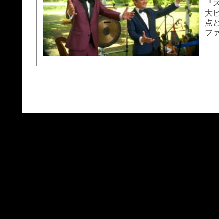
『
大
点
フ
たコ