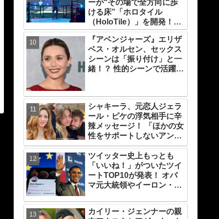
ーが“その場で全方向に歩
力！ これは女性の“自由意
ける床”「ホロタイル
志”の物語［レビュー＆解
（HoloTile）」を開発！
説］
VR空間を自在に動けるよ
『アベンジャーズ』エリザ
うに【『レディプレ』実現
ベス・オルセン、セックス
への大きな一歩？】
シーンは「振り付け」と一
緒！？ 性的シーンで活躍す
る「インティマシー・コー
ディネーター」の重要性に
ついても語る
シャキーラ、元恋人ジェラ
ール・ピケの浮気相手に辛
辣メッセージ！ 「ほかの女
性をサポートしないアンタ
は地獄行き・・」 浮気され
破局した悲しい心境を赤
ツイッター史上もっとも
裸々に語る
「いいね！」がついたツイ
ートTOP10が発表！ オバ
マ元大統領やイーロン・マ
スクをおさえて１位に輝い
たのは、あの人気俳優の訃
カイリー・ジェンナーの親
報