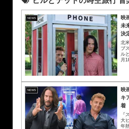
ビルとテッドの時空旅行 音
映
NEWS
未
決
北
ブ
ル
月
が解
映
NEWS
キ
着
『
大
年