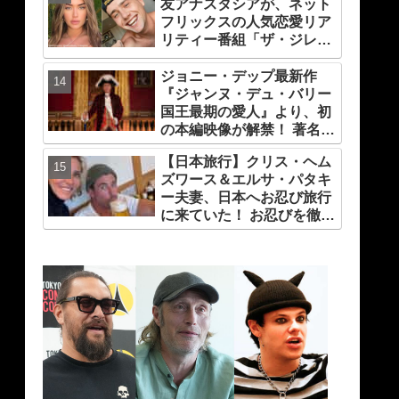
友アナスタシアが、ネット
フリックスの人気恋愛リア
リティー番組「ザ・ジレン
マ: もうガマンできな
い?!」のあの人と交際！？
ジョニー・デップ最新作
ファンたちがそう予想する
『ジャンヌ・デュ・バリー
理由とは[写真あり]
国王最期の愛人』より、初
の本編映像が解禁！ 著名人
コメントも多数到着
【日本旅行】クリス・ヘム
ズワース＆エルサ・パタキ
ー夫妻、日本へお忍び旅行
に来ていた！ お忍びを徹底
する理由については「（家
族の）写真を撮られるとキ
レそうになる」からという
過去の発言も