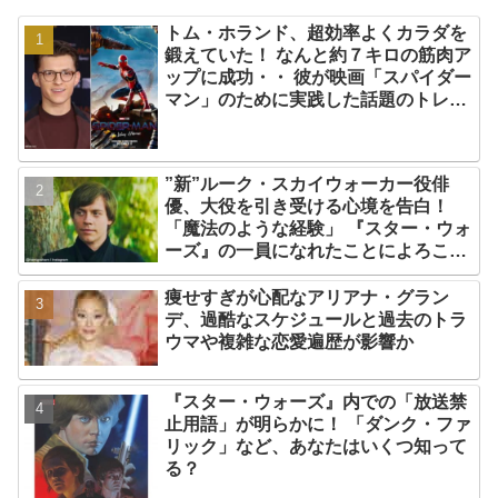
トム・ホランド、超効率よくカラダを
鍛えていた！ なんと約７キロの筋肉ア
ップに成功・・ 彼が映画「スパイダー
マン」のために実践した話題のトレー
ニング方法とは？
”新”ルーク・スカイウォーカー役俳
優、大役を引き受ける心境を告白！
「魔法のような経験」 『スター・ウォ
ーズ』の一員になれたことによろこび
爆発
痩せすぎが心配なアリアナ・グラン
デ、過酷なスケジュールと過去のトラ
ウマや複雑な恋愛遍歴が影響か
『スター・ウォーズ』内での「放送禁
止用語」が明らかに！ 「ダンク・ファ
リック」など、あなたはいくつ知って
る？