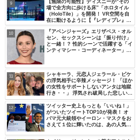
【無限の可能性】ディズニーが“その
志”の物語［レビュー＆解説］
場で全方向に歩ける床”「ホロタイル
（HoloTile）」を開発！ VR空間を自
在に動けるように【『レディプレ』実
現への大きな一歩？】
『アベンジャーズ』エリザベス・オル
セン、セックスシーンは「振り付け」
と一緒！？ 性的シーンで活躍する「イ
ンティマシー・コーディネーター」の
重要性についても語る
シャキーラ、元恋人ジェラール・ピケ
の浮気相手に辛辣メッセージ！ 「ほか
の女性をサポートしないアンタは地獄
行き・・」 浮気され破局した悲しい心
境を赤裸々に語る
ツイッター史上もっとも「いいね！」
がついたツイートTOP10が発表！ オ
バマ元大統領やイーロン・マスクをお
さえて１位に輝いたのは、あの人気俳
優の訃報