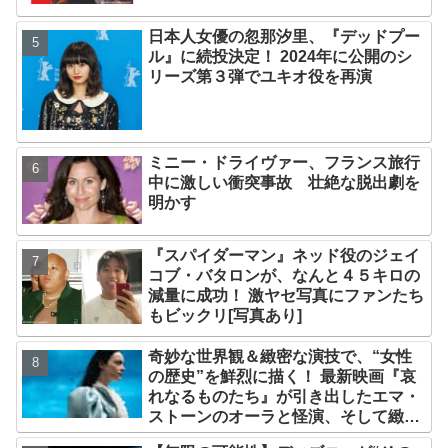
日本人女優の忽那汐里、『デッドプー
ル』に続投決定！ 2024年に公開のシ
リーズ第３弾でユキオ役を再演
ミニー・ドライヴァー、フランス旅行
中に激しい衝突事故 壮絶な脱出劇を
明かす
『スパイダーマン』ネッド役のジェイ
コブ・バタロンが、なんと４５キロの
減量に成功！ 激ヤセ写真にファンたち
もビックリ[写真あり]
奇妙な世界観＆緻密な演技で、“女性
の歴史”を鮮烈に描く！ 最新映画『哀
れなるものたち』が引き出したエマ・
ストーンのオーラと怪演、そして緻密
すぎる演技力！ これは女性の“自由意