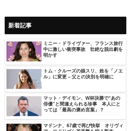
新着記事
ミニー・ドライヴァー、フランス旅行
中に激しい衝突事故 壮絶な脱出劇を
明かす
トム・クルーズの娘スリ、姓を「ノエ
ル」に変更 – 父との決別を明確に
マット・デイモン、W杯決勝で“あの
俳優”と間違えられる珍事 本人にと
っては「最高の褒め言葉」？
マドンナ、67歳で再び快挙 オリヴィ