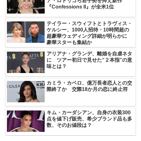
ア・ロドリゴら若手勢を抑え新作
『Confessions II』が全米1位
テイラー・スウィフトとトラヴィス・
ケルシー、1000人招待・10時間超の
超豪華ウェディング詳細が明らかに
豪華スターも集結か
アリアナ・グランデ、離婚を自虐ネタ
に ツアー初日で見せた“２本指”の意
味とは？
カミラ・カベロ、億万長者恋人との交
際終了か 交際18か月の恋に終止符
キム・カーダシアン、自身の衣装300
点を値下げ販売、希少ブランド品も多
数、そのお値段は？