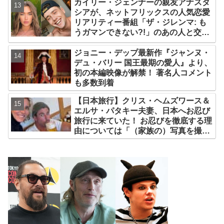
カイリー・ジェンナーの親友アナスタ
シアが、ネットフリックスの人気恋愛
リアリティー番組「ザ・ジレンマ: も
うガマンできない?!」のあの人と交
際！？ ファンたちがそう予想する理由
とは[写真あり]
ジョニー・デップ最新作『ジャンヌ・
デュ・バリー 国王最期の愛人』より、
初の本編映像が解禁！ 著名人コメント
も多数到着
【日本旅行】クリス・ヘムズワース＆
エルサ・パタキー夫妻、日本へお忍び
旅行に来ていた！ お忍びを徹底する理
由については「（家族の）写真を撮ら
れるとキレそうになる」からという過
去の発言も