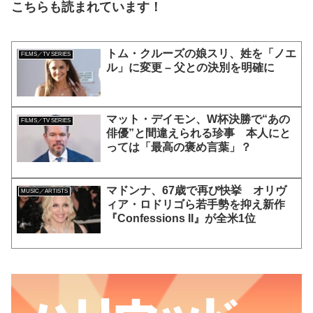
こちらも読まれています！
トム・クルーズの娘スリ、姓を「ノエ
FILMS／TV SERIES
ル」に変更 – 父との決別を明確に
マット・デイモン、W杯決勝で“あの
FILMS／TV SERIES
俳優”と間違えられる珍事 本人にと
っては「最高の褒め言葉」？
マドンナ、67歳で再び快挙 オリヴ
MUSIC／ARTISTS
ィア・ロドリゴら若手勢を抑え新作
『Confessions II』が全米1位