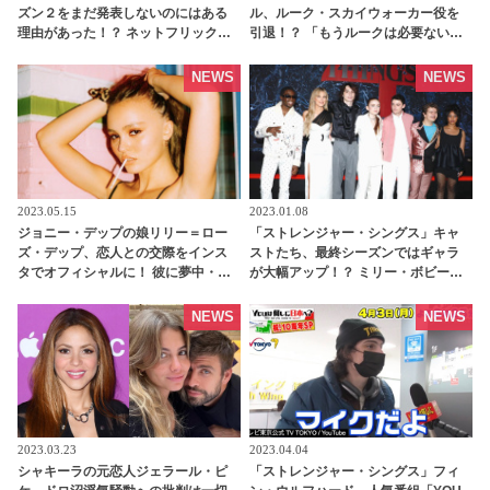
ズン２をまだ発表しないのにはある
ル、ルーク・スカイウォーカー役を
理由があった！？ ネットフリックス
引退！？ 「もうルークは必要ない」
とアマゾン・プライムの関係をファ
もう十分だと感じる理由とは・・？ -
ンが推測 - tvgroove
tvgroove
NEWS
NEWS
2023.05.15
2023.01.08
ジョニー・デップの娘リリー＝ロー
「ストレンジャー・シングス」キャ
ズ・デップ、恋人との交際をインス
ストたち、最終シーズンではギャラ
タでオフィシャルに！ 彼に夢中・・
が大幅アップ！？ ミリー・ボビー・
情熱的なキス写真を大公開！気にな
ブラウン、ウィノナ・ライダーらが
るお相手は・・？［写真あり］ -
もらえる額はいったいいくら・・？ -
NEWS
NEWS
tvgroove
tvgroove
2023.03.23
2023.04.04
シャキーラの元恋人ジェラール・ピ
「ストレンジャー・シングス」フィ