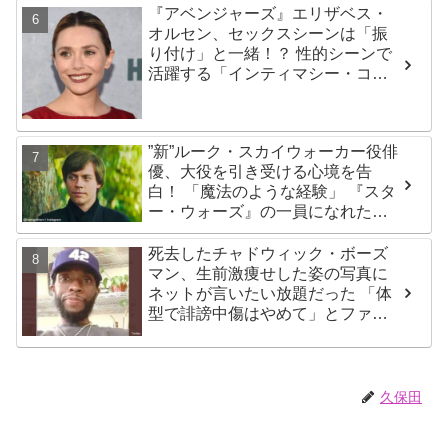
『アベンジャーズ』エリザベス・
オルセン、セックスシーンは「振
り付け」と一緒！？ 性的シーンで
活躍する「インティマシー・コー
ディネーター」の重要性について
も語る
”新”ルーク・スカイウォーカー役俳
優、大役を引き受ける心境を告
白！ 「魔法のような経験」 『スタ
ー・ウォーズ』の一員になれたこ
とによろこび爆発
死去したチャドウィック・ボーズ
マン、生前激痩せした姿の写真に
ネットが言いたい放題だった 「体
型で誹謗中傷はやめて」とファン
が呼びかける
久保田