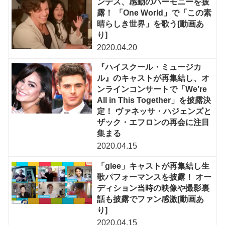
ンデス、感動のハーモニーを披
露！ 「One World」で「この素
晴らしき世界」を歌う[動画あ
り]
2020.04.20
『ハイスクール・ミュージカ
ル』のキャストが再集結し、オ
ンラインコンサートで「We’re
All in This Together」を披露決
定！ ヴァネッサ・ハジェンズと
ザック・エフロンの再会に注目
集まる
2020.04.15
「glee」キャストが再集結し生
歌パフォーマンスを披露！ オー
ディション当時の映像や撮影裏
話も披露でファン感激[動画あ
り]
2020.04.15