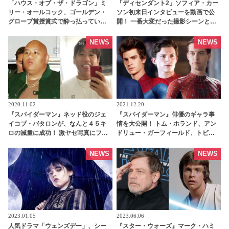
「ハウス・オブ・ザ・ドラゴン」ミ
「ディセンダント2」ソフィア・カー
リー・オールコック、ゴールデン・
ソン初来日インタビューを動画で公
グローブ賞授賞式で酔っ払ってい
開！ 一番大変だった撮影シーンと
た！？ 登壇した時の“振る舞い”が話
は？[動画あり]
題に［写真あり］ - tvgroove
NEWS
NEWS
2020.11.02
2021.12.20
『スパイダーマン』ネッド役のジェ
『スパイダーマン』俳優のギャラ事
イコブ・バタロンが、なんと４５キ
情を大公開！ トム・ホランド、アン
ロの減量に成功！ 激ヤセ写真にファ
ドリュー・ガーフィールド、トビ
ンたちもビックリ[写真あり] |
ー・マグワイア… ３人の中で一番高
tvgroove
額だったのはなんとアノ人 -
NEWS
NEWS
tvgroove
2023.01.05
2023.06.06
人気ドラマ「ウェンズデー」、シー
『スター・ウォーズ』マーク・ハミ