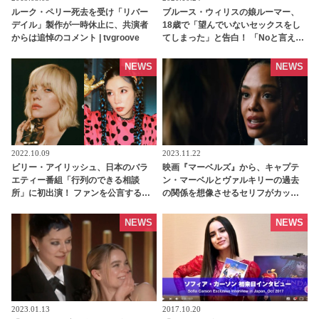
ルーク・ペリー死去を受け「リバー
ブルース・ウィリスの娘ルーマー、
デイル」製作が一時休止に、共演者
18歳で「望んでいないセックスをし
からは追悼のコメント | tvgroove
てしまった」と告白！ 「Noと言えな
い状況もある」 | tvgroove
NEWS
NEWS
2022.10.09
2023.11.22
ビリー・アイリッシュ、日本のバラ
映画『マーベルズ』から、キャプテ
エティー番組「行列のできる相談
ン・マーベルとヴァルキリーの過去
所」に初出演！ ファンを公言する仲
の関係を想像させるセリフがカット
里依紗にドッキリをしかける！ さら
されていた！？ 「私たちの関係
に超特別なプレゼントにビリーも
は・・・」
NEWS
NEWS
「オーマイゴッド」 - tvgroove
2023.01.13
2017.10.20