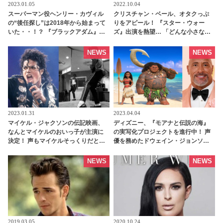
2023.01.05
2022.10.04
スーパーマン役ヘンリー・カヴィル
クリスチャン・ベール、オタクっぷ
の“後任探し”は2018年から始まって
りをアピール！ 『スター・ウォー
いた・・！？ 『ブラックアダム』に
ズ』出演を熱望… 「どんな小さな役
カメオ出演後、復帰宣言＆スピード
でもかまわない」 - tvgroove
撤回のヘンリー、彼の復帰チャンス
NEWS
NEWS
はもうない？ - tvgroove
2023.01.31
2023.04.04
マイケル・ジャクソンの伝記映画、
ディズニー、『モアナと伝説の海』
なんとマイケルのおいっ子が主演に
の実写化プロジェクトを進行中！ 声
決定！ 声もマイケルそっくりだと話
優を務めたドウェイン・ジョンソン
題に・・ 「マイケルおじさんの物語
も出演へ・・ 「マウイとの再会は私
に命を吹き込むことができて光栄」
にとって深い意味を持つ」 -
NEWS
NEWS
[動画あり] - tvgroove
tvgroove
2019.03.05
2020.10.24