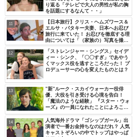
り返る「テレビで大人の男性が私の胸
を話題にするなんて・・」
【日本旅行】クリス・ヘムズワース＆
エルサ・パタキー夫妻、日本へお忍び
旅行に来ていた！ お忍びを徹底する理
由については「（家族の）写真を撮ら
れるとキレそうになる」からという過
「ストレンジャー・シングス」セイデ
去の発言も
ィー・シンク、「〇〇すぎ」であやう
くマックス役を逃すところだった！ プ
ロデューサーの心を変えたものとは？
”新”ルーク・スカイウォーカー役俳
優、大役を引き受ける心境を告白！
「魔法のような経験」 『スター・ウォ
ーズ』の一員になれたことによろこび
爆発
人気海外ドラマ「ゴシップガール」出
演者で一番お金持ちなのはだれ？ 人気
キャストぞろいの中でトップはやっぱ