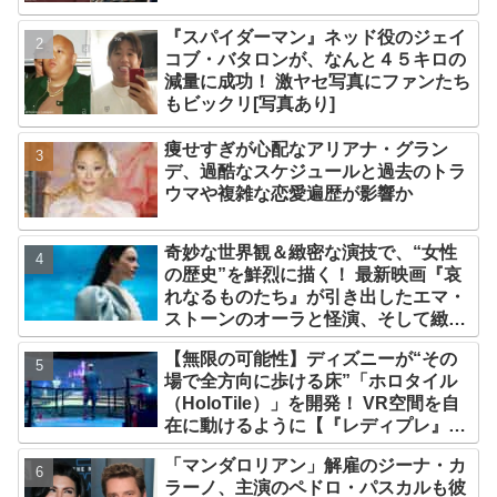
『スパイダーマン』ネッド役のジェイ
コブ・バタロンが、なんと４５キロの
減量に成功！ 激ヤセ写真にファンたち
もビックリ[写真あり]
痩せすぎが心配なアリアナ・グラン
デ、過酷なスケジュールと過去のトラ
ウマや複雑な恋愛遍歴が影響か
奇妙な世界観＆緻密な演技で、“女性
の歴史”を鮮烈に描く！ 最新映画『哀
れなるものたち』が引き出したエマ・
ストーンのオーラと怪演、そして緻密
すぎる演技力！ これは女性の“自由意
【無限の可能性】ディズニーが“その
志”の物語［レビュー＆解説］
場で全方向に歩ける床”「ホロタイル
（HoloTile）」を開発！ VR空間を自
在に動けるように【『レディプレ』実
現への大きな一歩？】
「マンダロリアン」解雇のジーナ・カ
ラーノ、主演のペドロ・パスカルも彼