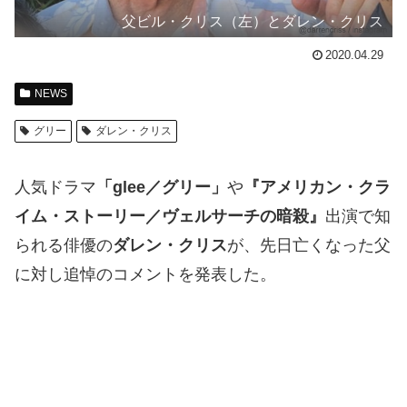
父ビル・クリス（左）とダレン・クリス
2020.04.29
NEWS
グリー
ダレン・クリス
人気ドラマ
「glee／グリー」
や
『アメリカン・クラ
イム・ストーリー／ヴェルサーチの暗殺』
出演で知
られる俳優の
ダレン・クリス
が、先日亡くなった父
に対し追悼のコメントを発表した。