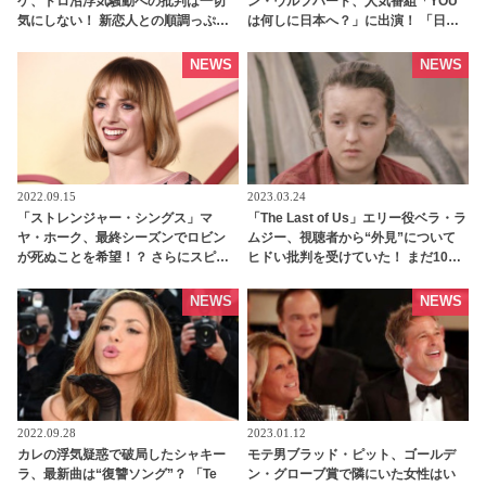
ケ、ドロ沼浮気騒動への批判は一切
ン・ウルフハード、人気番組「YOU
気にしない！ 新恋人との順調っぷり
は何しに日本へ？」に出演！ 「日本
をアピール「とても幸せ」 -
が一番好きで…」 まさかの大物登場
tvgroove
にバナナマンも驚がく「マイクじゃ
NEWS
NEWS
ん！！」 - tvgroove
2022.09.15
2023.03.24
「ストレンジャー・シングス」マ
「The Last of Us」エリー役ベラ・ラ
ヤ・ホーク、最終シーズンでロビン
ムジー、視聴者から“外見”について
が死ぬことを希望！？ さらにスピン
ヒドい批判を受けていた！ まだ10代
オフ出演に前向きであることを明か
の彼女がショックを受けた心無いコ
す「あの人が出演するなら・・」 -
メントとは・・？ - tvgroove
NEWS
NEWS
tvgroove
2022.09.28
2023.01.12
カレの浮気疑惑で破局したシャキー
モテ男ブラッド・ピット、ゴールデ
ラ、最新曲は“復讐ソング”？ 「Te
ン・グローブ賞で隣にいた女性はい