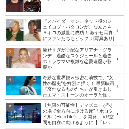
した話題のトレーニング方法と
は？
『スパイダーマン』ネッド役のジ
ェイコブ・バタロンが、なんと４
５キロの減量に成功！ 激ヤセ写真
にファンたちもビックリ[写真あり]
痩せすぎが心配なアリアナ・グラ
ンデ、過酷なスケジュールと過去
のトラウマや複雑な恋愛遍歴が影
響か
奇妙な世界観＆緻密な演技で、“女
性の歴史”を鮮烈に描く！ 最新映画
『哀れなるものたち』が引き出し
たエマ・ストーンのオーラと怪
演、そして緻密すぎる演技力！ こ
【無限の可能性】ディズニーが“そ
れは女性の“自由意志”の物語［レビ
の場で全方向に歩ける床”「ホロタ
ュー＆解説］
イル（HoloTile）」を開発！ VR空
間を自在に動けるように【『レデ
ィプレ』実現への大きな一歩？】