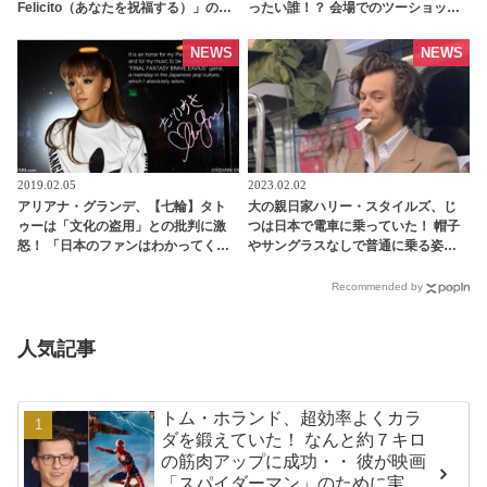
Felicito（あなたを祝福する）」のタ
ったい誰！？ 会場でのツーショット
イトルの意味は・・・ ファンが歌詞
が話題に［写真あり］ - tvgroove
の意味を推測 - tvgroove
NEWS
NEWS
2019.02.05
2023.02.02
アリアナ・グランデ、【七輪】タト
大の親日家ハリー・スタイルズ、じ
ゥーは「文化の盗用」との批判に激
つは日本で電車に乗っていた！ 帽子
怒！ 「日本のファンはわかってくれ
やサングラスなしで普通に乗る姿に
ている」 | tvgroove
ファンびっくり！ 来日時の過去写真
が公開され話題に - tvgroove
Recommended by
人気記事
トム・ホランド、超効率よくカラ
ダを鍛えていた！ なんと約７キロ
の筋肉アップに成功・・ 彼が映画
「スパイダーマン」のために実践