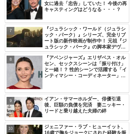
女に過去「忠告」していた！ 今後の再
キャスティングはどうなる・・・？
『ジュラシック・ワールド（ジュラシ
ック・パーク）』シリーズ、完全リブ
ート版の新作映画が制作中！ 元祖『ジ
ュラシック・パーク』の脚本家デヴィ
ッド・コープが関与
『アベンジャーズ』エリザベス・オル
セン、セックスシーンは「振り付け」
と一緒！？ 性的シーンで活躍する「イ
ンティマシー・コーディネーター」の
重要性についても語る
イアン・サマーホルダー、俳優引退
後、巨額の負債を完済 妻ニッキー・
リードと乗り越えた夫婦の絆
ジェニファー・ラブ・ヒューイット、
16歳で胸をジョークにされた経験を振