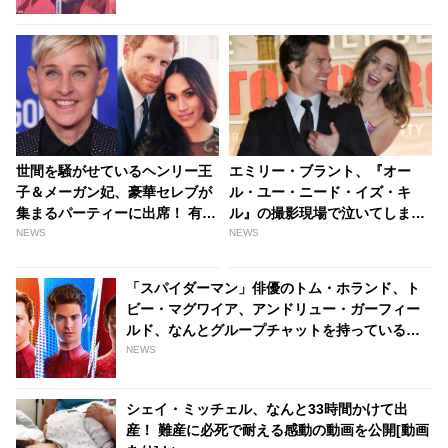
世間を騒がせているヘンリー王
エミリー・ブラント、『オー
子＆メーガン妃、豪華セレブが
ル・ユー・ニード・イズ・キ
集まるパーティーに出席！ 有名
ル』の撮影現場で泣いてしまっ
司会者エレン・デジェネレスら
たことを振り返る！それに共演
NEWS
NEWS
を祝う姿を目撃される[動画あ
者トム・クルーズが“型破り”な
り] - tvgroove
方法で助言・・トムが言ったこ
「スパイダーマン」俳優のトム・ホランド、ト
ととは？ - tvgroove
ビー・マグワイア、アンドリュー・ガーフィー
ルド、なんとグループチャットを持っているこ
とが明らかに！ 彼らが話している内容と
NEWS
は・・？ - tvgroove
シェイ・ミッチェル、なんと33時間かけて出
産！ 難産に必死で耐える感動の動画を公開[動画