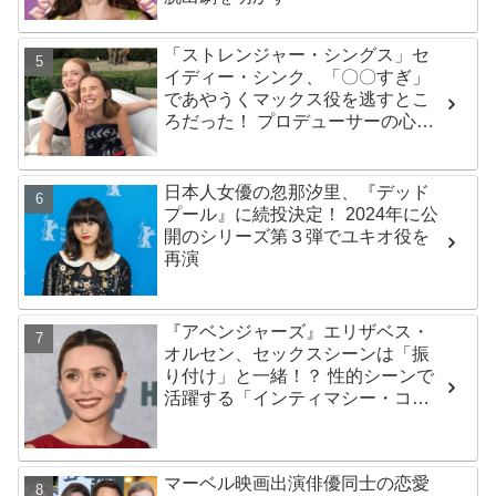
「ストレンジャー・シングス」セ
イディー・シンク、「〇〇すぎ」
であやうくマックス役を逃すとこ
ろだった！ プロデューサーの心を
変えたものとは？
日本人女優の忽那汐里、『デッド
プール』に続投決定！ 2024年に公
開のシリーズ第３弾でユキオ役を
再演
『アベンジャーズ』エリザベス・
オルセン、セックスシーンは「振
り付け」と一緒！？ 性的シーンで
活躍する「インティマシー・コー
ディネーター」の重要性について
も語る
マーベル映画出演俳優同士の恋愛