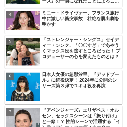
ーズ』の一員になれたことによろこび
爆発
ミニー・ドライヴァー、フランス旅行
中に激しい衝突事故 壮絶な脱出劇を
明かす
「ストレンジャー・シングス」セイデ
ィー・シンク、「〇〇すぎ」であやう
くマックス役を逃すところだった！ プ
ロデューサーの心を変えたものとは？
日本人女優の忽那汐里、『デッドプー
ル』に続投決定！ 2024年に公開のシ
リーズ第３弾でユキオ役を再演
『アベンジャーズ』エリザベス・オル
セン、セックスシーンは「振り付け」
と一緒！？ 性的シーンで活躍する「イ