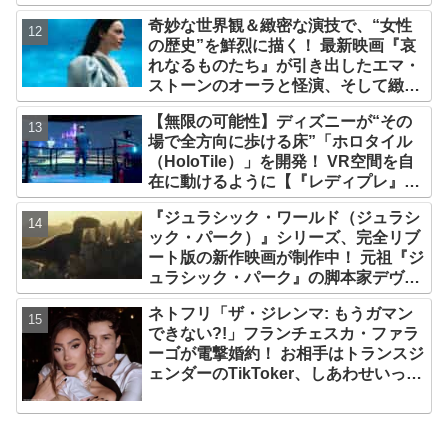
れるとキレそうになる」からという過
奇妙な世界観＆緻密な演技で、“女性
去の発言も
の歴史”を鮮烈に描く！ 最新映画『哀
れなるものたち』が引き出したエマ・
ストーンのオーラと怪演、そして緻密
すぎる演技力！ これは女性の“自由意
【無限の可能性】ディズニーが“その
志”の物語［レビュー＆解説］
場で全方向に歩ける床”「ホロタイル
（HoloTile）」を開発！ VR空間を自
在に動けるように【『レディプレ』実
現への大きな一歩？】
『ジュラシック・ワールド（ジュラシ
ック・パーク）』シリーズ、完全リブ
ート版の新作映画が制作中！ 元祖『ジ
ュラシック・パーク』の脚本家デヴィ
ッド・コープが関与
ネトフリ「ザ・ジレンマ: もうガマン
できない?!」フランチェスカ・ファラ
ーゴが電撃婚約！ お相手はトランスジ
ェンダーのTikToker、しあわせいっぱ
いの姿をシェア［写真あり］