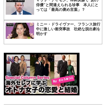
マット・デイモン、W杯決勝で“あの
FILMS／TV SERIES
俳優”と間違えられる珍事 本人にと
っては「最高の褒め言葉」？
ミニー・ドライヴァー、フランス旅行
NEWS
中に激しい衝突事故 壮絶な脱出劇を
明かす