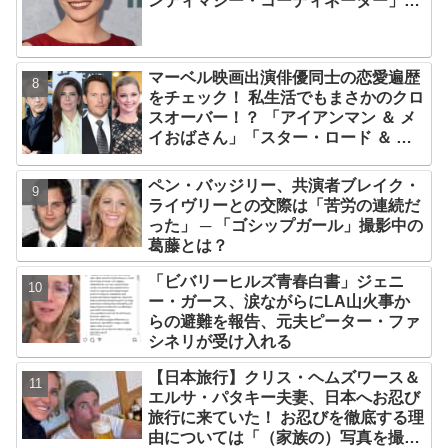
ンティマシー・コーディネーター」の
重要性についても語る
マーベル映画出演俳優同士の恋愛遍歴
をチェック！ 私生活でもまさかのクロ
スオーバー！？ 「アイアンマン ＆ メ
イおばさん」「スター・ロード ＆ シ
ャロン・カーター」は元恋人だっ
た・・
ペン・バッジリー、共演者ブレイク・
ライヴリーとの交際は「苦労の連続だ
った」 ─ 「ゴシップガール」撮影中の
葛藤とは？
「ビバリーヒルズ青春白書」ジェニ
ー・ガース、涙ながらにLA山火事か
らの避難を報告、元夫ピーター・ファ
シネリが受け入れる
【日本旅行】クリス・ヘムズワース＆
エルサ・パタキー夫妻、日本へお忍び
旅行に来ていた！ お忍びを徹底する理
由については「（家族の）写真を撮ら