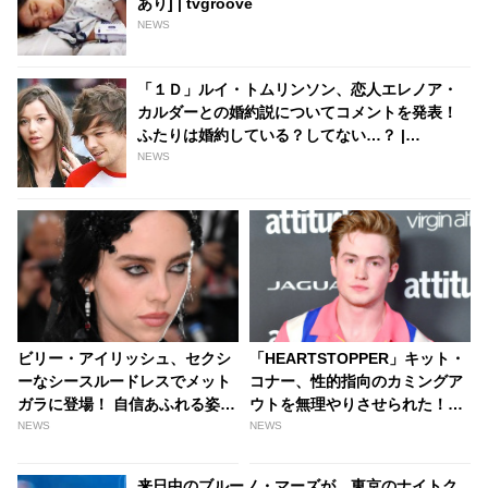
あり] | tvgroove
NEWS
「１Ｄ」ルイ・トムリンソン、恋人エレノア・
カルダーとの婚約説についてコメントを発表！
ふたりは婚約している？してない…？ |
tvgroove
NEWS
ビリー・アイリッシュ、セクシ
「HEARTSTOPPER」キット・
ーなシースルードレスでメット
コナー、性的指向のカミングア
ガラに登場！ 自信あふれる姿に
ウトを無理やりさせられた！？
「大人になった」とウットリす
「18歳の僕にこんなことさせる
NEWS
NEWS
る声[動画あり] - tvgroove
なんて…」 ツイッターで世間に
物申す - tvgroove
来日中のブルーノ・マーズが、東京のナイトク