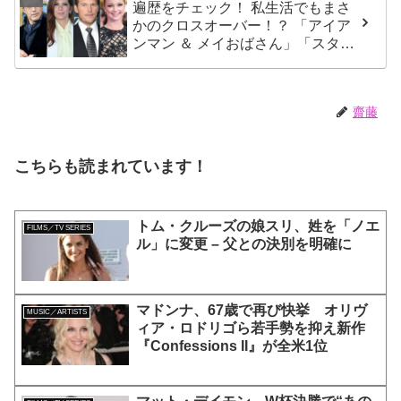
遍歴をチェック！ 私生活でもまさ
かのクロスオーバー！？ 「アイア
ンマン ＆ メイおばさん」「スタ
ー・ロード ＆ シャロン・カータ
ー」は元恋人だった・・
齋藤
こちらも読まれています！
トム・クルーズの娘スリ、姓を「ノエ
FILMS／TV SERIES
ル」に変更 – 父との決別を明確に
マドンナ、67歳で再び快挙 オリヴ
MUSIC／ARTISTS
ィア・ロドリゴら若手勢を抑え新作
『Confessions II』が全米1位