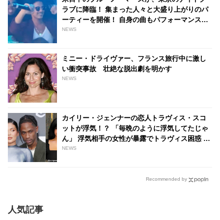
ラブに降臨！ 集まった人々と大盛り上がりのパ
ーティーを開催！ 自身の曲もパフォーマンスし
フロアは熱狂の渦に[写真・動画あり] -
NEWS
tvgroove
ミニー・ドライヴァー、フランス旅行中に激し
い衝突事故 壮絶な脱出劇を明かす
NEWS
カイリー・ジェンナーの恋人トラヴィス・スコ
ットが浮気！？ 「毎晩のように浮気してたじゃ
ん」 浮気相手の女性が暴露でトラヴィス困惑 -
tvgroove
NEWS
Recommended by
人気記事