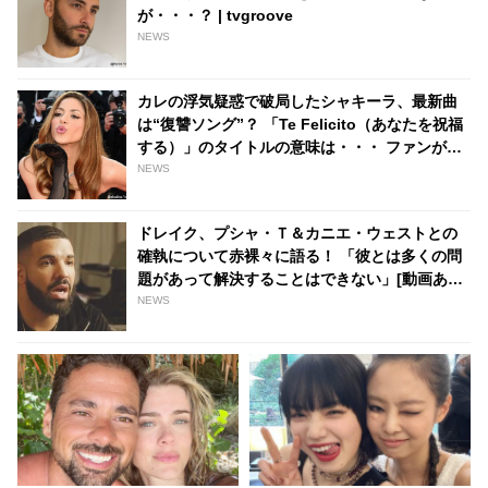
が・・・？ | tvgroove
NEWS
カレの浮気疑惑で破局したシャキーラ、最新曲
は“復讐ソング”？ 「Te Felicito（あなたを祝福
する）」のタイトルの意味は・・・ ファンが歌
詞の意味を推測 - tvgroove
NEWS
ドレイク、プシャ・Ｔ＆カニエ・ウェストとの
確執について赤裸々に語る！ 「彼とは多くの問
題があって解決することはできない」[動画あり]
| tvgroove
NEWS