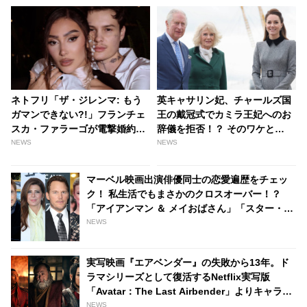
ネトフリ「ザ・ジレンマ: もう
英キャサリン妃、チャールズ国
ガマンできない?!」フランチェ
王の戴冠式でカミラ王妃へのお
スカ・ファラーゴが電撃婚約！
辞儀を拒否！？ そのワケと
お相手はトランスジェンダーの
は・・？ - tvgroove
NEWS
NEWS
TikToker、しあわせいっぱいの
姿をシェア［写真あり］ -
マーベル映画出演俳優同士の恋愛遍歴をチェッ
tvgroove
ク！ 私生活でもまさかのクロスオーバー！？
「アイアンマン ＆ メイおばさん」「スター・ロ
ード ＆ シャロン・カーター」は元恋人だっ
NEWS
た・・ - tvgroove
実写映画『エアベンダー』の失敗から13年。ド
ラマシリーズとして復活するNetflix実写版
「Avatar：The Last Airbender」よりキャラク
ター写真が5枚登場［写真あり］
NEWS