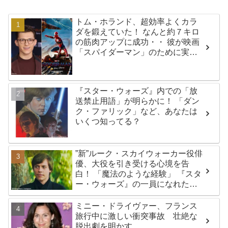
トム・ホランド、超効率よくカラ
ダを鍛えていた！ なんと約７キロ
の筋肉アップに成功・・ 彼が映画
「スパイダーマン」のために実践
した話題のトレーニング方法と
は？
『スター・ウォーズ』内での「放
送禁止用語」が明らかに！ 「ダン
ク・ファリック」など、あなたは
いくつ知ってる？
”新”ルーク・スカイウォーカー役俳
優、大役を引き受ける心境を告
白！ 「魔法のような経験」 『スタ
ー・ウォーズ』の一員になれたこ
とによろこび爆発
ミニー・ドライヴァー、フランス
旅行中に激しい衝突事故 壮絶な
脱出劇を明かす