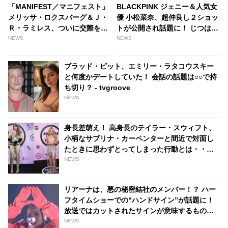
「MANIFEST／マニフェスト」
BLACKPINK ジェニー＆人気女
メリッサ・ロクスバーグ＆Ｊ・
優 小松菜奈、超仲良し２ショッ
Ｒ・ラミレス、ついに交際をオ
トが公開され話題に！ じつは共
フィシャルに？ フィジーで「信
通の元カレがいた・・？ -
NEWS
NEWS
じられないほど特別な」バケー
tvgroove
ションを過ごす［写真あり］ -
ブラッド・ピット、エミリー・ラタコウスキー
tvgroove
と何度かデートしていた！ 会話の話題は○○で持
ち切り？ - tvgroove
NEWS
身長差萌え！ 高身長のテイラー・スウィフト、
小柄なサブリナ・カーペンターと間近で対面し
たときに思わずとってしまった行動とは・・？
［動画あり］ - tvgroove
NEWS
リアーナは、悪の秘密結社のメンバー！？ ハー
フタイムショーでの“ハンドサイン”が話題に！
放送ではカットされたサインが意味するものっ
て・・？ - tvgroove
NEWS