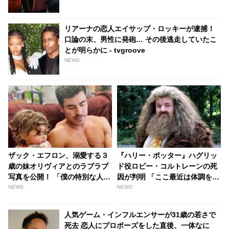
リアーナの恋人エイサップ・ロッキーが逮捕！
口論の末、男性に発砲… その後逃走していたこ
とが明らかに - tvgroove
NEWS
ザック・エフロン、溺愛する３
『ハリー・ポッター』ハグリッ
歳の妹オリヴィアとのラブラブ
ド役ロビー・コルトレーンの死
写真を公開！ 「僕の特別な人」
因が判明 「ここ最近は体調を崩
発言に弟ディランが待った！？
していた」 - tvgroove
NEWS
NEWS
妹をめぐる兄弟バトルが勃
発…？ - tvgroove
人気ゲーム・インフルエンサーが31歳の若さで
死去 恋人にプロポーズをした直後、一体なに