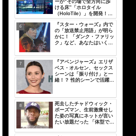
ーが“その場で全方向に歩
力！ これは女性の“自由意
ける床”「ホロタイル
志”の物語［レビュー＆解
（HoloTile）」を開発！
説］
VR空間を自在に動けるよ
『スター・ウォーズ』内で
うに【『レディプレ』実現
の「放送禁止用語」が明ら
への大きな一歩？】
かに！ 「ダンク・ファリッ
ク」など、あなたはいくつ
知ってる？
『アベンジャーズ』エリザ
ベス・オルセン、セックス
シーンは「振り付け」と一
緒！？ 性的シーンで活躍す
る「インティマシー・コー
ディネーター」の重要性に
ついても語る
死去したチャドウィック・
ボーズマン、生前激痩せし
た姿の写真にネットが言い
たい放題だった 「体型で誹
謗中傷はやめて」とファン
が呼びかける