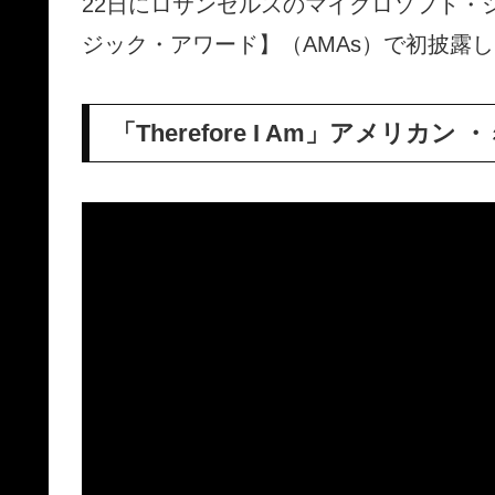
22日にロサンゼルスのマイクロソフト・シ
ジック・アワード】（AMAs）で初披露
「Therefore I Am」アメリ