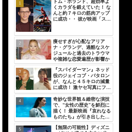
トム・ホランド、超効率よ
くカラダを鍛えていた！ な
んと約７キロの筋肉アップ
に成功・・ 彼が映画「スパ
イダーマン」のために実践
した話題のトレーニング方
法とは？
痩せすぎが心配なアリア
ナ・グランデ、過酷なスケ
ジュールと過去のトラウマ
や複雑な恋愛遍歴が影響か
『スパイダーマン』ネッド
役のジェイコブ・バタロン
が、なんと４５キロの減量
に成功！ 激ヤセ写真にファ
ンたちもビックリ[写真あ
り]
奇妙な世界観＆緻密な演技
で、“女性の歴史”を鮮烈に
描く！ 最新映画『哀れなる
ものたち』が引き出したエ
マ・ストーンのオーラと怪
【無限の可能性】ディズニ
演、そして緻密すぎる演技