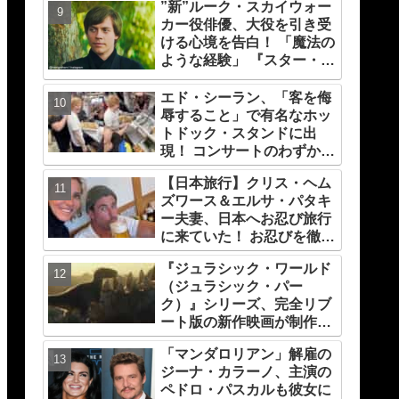
”新”ルーク・スカイウォー
カー役俳優、大役を引き受
ける心境を告白！ 「魔法の
ような経験」 『スター・ウ
ォーズ』の一員になれたこ
とによろこび爆発
エド・シーラン、「客を侮
辱すること」で有名なホッ
トドック・スタンドに出
現！ コンサートのわずか数
時間前なのに・・カウンタ
【日本旅行】クリス・ヘム
ーからホットドックを提
ズワース＆エルサ・パタキ
供、ファンは大興奮［写真
ー夫妻、日本へお忍び旅行
あり］
に来ていた！ お忍びを徹底
する理由については「（家
『ジュラシック・ワールド
族の）写真を撮られるとキ
（ジュラシック・パー
レそうになる」からという
ク）』シリーズ、完全リブ
過去の発言も
ート版の新作映画が制作
中！ 元祖『ジュラシック・
「マンダロリアン」解雇の
パーク』の脚本家デヴィッ
ジーナ・カラーノ、主演の
ド・コープが関与
ペドロ・パスカルも彼女に