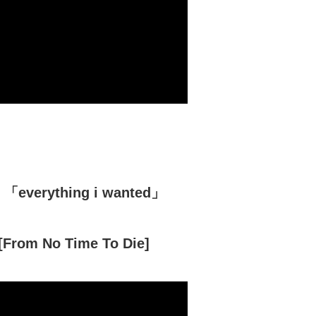
ything i wanted」
om No Time To Die]