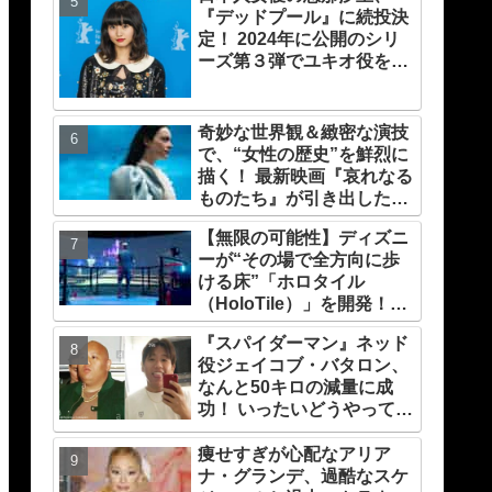
『デッドプール』に続投決
定！ 2024年に公開のシリ
ーズ第３弾でユキオ役を再
演
奇妙な世界観＆緻密な演技
で、“女性の歴史”を鮮烈に
描く！ 最新映画『哀れなる
ものたち』が引き出したエ
マ・ストーンのオーラと怪
【無限の可能性】ディズニ
演、そして緻密すぎる演技
ーが“その場で全方向に歩
力！ これは女性の“自由意
ける床”「ホロタイル
志”の物語［レビュー＆解
（HoloTile）」を開発！
説］
VR空間を自在に動けるよ
『スパイダーマン』ネッド
うに【『レディプレ』実現
役ジェイコブ・バタロン、
への大きな一歩？】
なんと50キロの減量に成
功！ いったいどうやって？
彼が取り組んだ運動メニュ
ーや食事療法が明らかに
痩せすぎが心配なアリア
ナ・グランデ、過酷なスケ