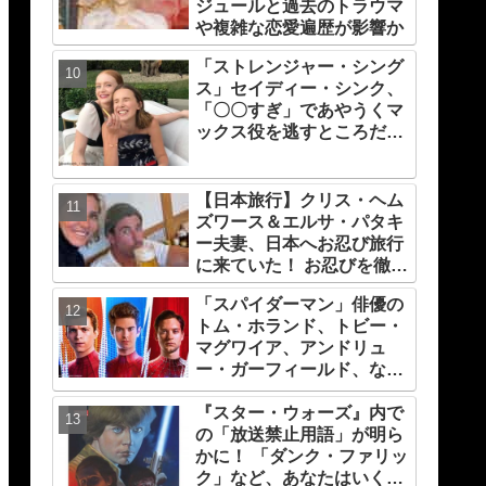
ジュールと過去のトラウマ
や複雑な恋愛遍歴が影響か
「ストレンジャー・シング
ス」セイディー・シンク、
「〇〇すぎ」であやうくマ
ックス役を逃すところだっ
た！ プロデューサーの心を
変えたものとは？
【日本旅行】クリス・ヘム
ズワース＆エルサ・パタキ
ー夫妻、日本へお忍び旅行
に来ていた！ お忍びを徹底
する理由については「（家
「スパイダーマン」俳優の
族の）写真を撮られるとキ
トム・ホランド、トビー・
レそうになる」からという
マグワイア、アンドリュ
過去の発言も
ー・ガーフィールド、なん
とグループチャットを持っ
『スター・ウォーズ』内で
ていることが明らかに！ 彼
の「放送禁止用語」が明ら
らが話している内容と
かに！ 「ダンク・ファリッ
は・・？
ク」など、あなたはいくつ