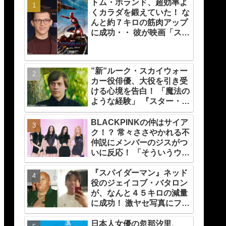
トム・ホランド、超効率よ
くカラダを鍛えていた！ な
んと約７キロの筋肉アップ
に成功・・ 彼が映画「スパ
イダーマン」のために実践
した話題のトレーニング方
法とは？
”新”ルーク・スカイウォー
カー役俳優、大役を引き受
ける心境を告白！ 「魔法の
ような経験」 『スター・ウ
ォーズ』の一員になれたこ
とによろこび爆発
BLACKPINKの仲はサイア
ク！？ 常々ささやかれる不
仲説にメンバーのジスがつ
いに反応！ 「そういうウワ
サをネットで見るたび
『スパイダーマン』ネッド
に・・」
役のジェイコブ・バタロン
が、なんと４５キロの減量
に成功！ 激ヤセ写真にファ
ンたちもビックリ[写真あ
り]
日本人女優の忽那汐里、