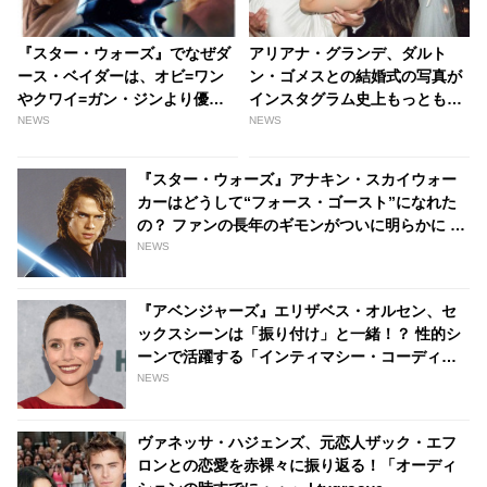
『スター・ウォーズ』でなぜダ
アリアナ・グランデ、ダルト
ース・ベイダーは、オビ=ワン
ン・ゴメスとの結婚式の写真が
やクワイ=ガン・ジンより優れ
インスタグラム史上もっとも
ているのか コミック最新号の
「いいね」数を獲得した人々の
NEWS
NEWS
中でその内容が明らかに |
投稿に！ ちなみにインスタで一
tvgroove
番いいねを獲得しているのは人
『スター・ウォーズ』アナキン・スカイウォー
ではなくアレだった・・[写真あ
カーはどうして“フォース・ゴースト”になれた
り] | tvgroove
の？ ファンの長年のギモンがついに明らかに -
tvgroove
NEWS
『アベンジャーズ』エリザベス・オルセン、セ
ックスシーンは「振り付け」と一緒！？ 性的シ
ーンで活躍する「インティマシー・コーディネ
ーター」の重要性についても語る - tvgroove
NEWS
ヴァネッサ・ハジェンズ、元恋人ザック・エフ
ロンとの恋愛を赤裸々に振り返る！「オーディ