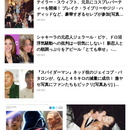
テイラー・スウィフト、元旦にコスプレパーテ
tvgroove
ィーを開催！ ブレイク・ライブリーやジジ・ハ
ディッドなど、豪華すぎるセレブが参加[写真あ
り] | tvgroove
NEWS
シャキーラの元恋人ジェラール・ピケ、ドロ沼
浮気騒動への批判は一切気にしない！ 新恋人と
の順調っぷりをアピール「とても幸せ」 -
tvgroove
NEWS
『スパイダーマン』ネッド役のジェイコブ・バ
タロンが、なんと４５キロの減量に成功！ 激ヤ
セ写真にファンたちもビックリ[写真あり] |
tvgroove
NEWS