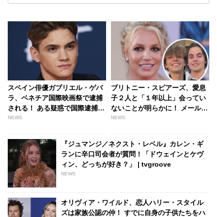
スペイン俳優ガブリエル・ゲバ
ブリトニー・スピアーズ、愛息
ラ、ベネチア国際映画祭で逮捕
子２人と「１年以上」会ってい
される！ ある疑惑で国際逮捕状
ないことが明らかに！ メールの
が出ていた・・
返信もナシ！？ ブリトニーの胸
NEWS
NEWS
中やいかに…？ - tvgroove
『ジュマンジ／ネクスト・レベル』カレン・ギ
ランに辛口司会者が質問！「ドウェインとケヴ
ィン、どっちが好き？」 | tvgroove
NEWS
オリヴィア・ワイルド、恋人ハリー・スタイル
ズは家族公認の仲！ すでに自身の子供たちをハ