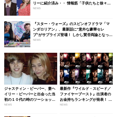
リーに紹介済み・・ 情報筋「子供たちと徐々に
仲よくなってる」 - tvgroove
NEWS
『スター・ウォーズ』のスピンオフドラマ「マ
ンダロリアン」、最新話に“意外な豪華セレ
ブ”がサプライズ登場！ しかし賛否両論となって
いるワケとは・・？［※ネタバレあり］ -
NEWS
tvgroove
ジャスティン・ビーバー、妻ヘ
最新作『ワイルド・スピード／
イリー・ビーバーと出会った当
ファイヤーブースト』出演者の
初の１０代の時のツーショット
お金持ちランキングが発表！ ド
を公開！ かわいすぎる写真にフ
ム役ヴィン・ディーゼルに大差
NEWS
NEWS
ァンたちも感動[写真あり] |
をつけ、見事１位に輝いたの
tvgroove
は・・？［※ネタバレあり］ -