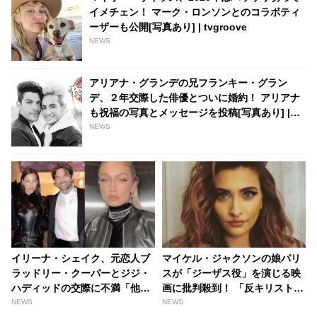
イメチェン！ マーク・ロンソンとのコラボティ
ーザーも公開[写真あり] | tvgroove
NEWS
アリアナ・グランデの兄フランキー・グラン
デ、２年交際した俳優とついに婚約！ アリアナ
も祝福の写真とメッセージを投稿[写真あり] |
tvgroove
NEWS
イリーナ・シェイク、元恋人ブ
マイケル・ジャクソンの娘パリ
ラッドリー・クーパーとジジ・
スが「ジーザス役」を演じる映
ハディッドの交際に不満「他の
画に批判殺到！ 「反キリスト教
スーパーモデルで、しかも若い
のゴミ」と言われ、上映中止へ
NEWS
NEWS