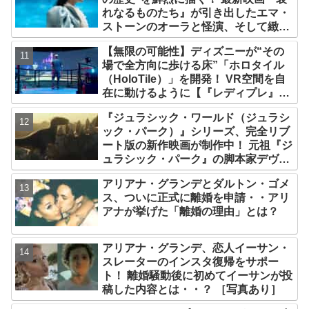
れなるものたち』が引き出したエマ・
ストーンのオーラと怪演、そして緻密
すぎる演技力！ これは女性の“自由意
【無限の可能性】ディズニーが“その
志”の物語［レビュー＆解説］
場で全方向に歩ける床”「ホロタイル
（HoloTile）」を開発！ VR空間を自
在に動けるように【『レディプレ』実
現への大きな一歩？】
『ジュラシック・ワールド（ジュラシ
ック・パーク）』シリーズ、完全リブ
ート版の新作映画が制作中！ 元祖『ジ
ュラシック・パーク』の脚本家デヴィ
ッド・コープが関与
アリアナ・グランデとダルトン・ゴメ
ス、ついに正式に離婚を申請・・アリ
アナが挙げた「離婚の理由」とは？
アリアナ・グランデ、恋人イーサン・
スレーターのインスタ復帰をサポー
ト！ 離婚騒動後に初めてイーサンが投
稿した内容とは・・？ ［写真あり］