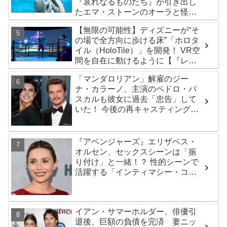
『哀れなるものたち』が引き出し
たエマ・ストーンのオーラと怪
演、そして緻密すぎる演技力！ こ
【無限の可能性】ディズニーが“そ
れは女性の“自由意志”の物語［レビ
の場で全方向に歩ける床”「ホロタ
ュー＆解説］
イル（HoloTile）」を開発！ VR空
間を自在に動けるように【『レデ
ィプレ』実現への大きな一歩？】
「マンダロリアン」解雇のジー
ナ・カラーノ、主演のペドロ・パ
スカルも彼女に過去「忠告」して
いた！ 今後の再キャスティングは
どうなる・・・？
『アベンジャーズ』エリザベス・
オルセン、セックスシーンは「振
り付け」と一緒！？ 性的シーンで
活躍する「インティマシー・コー
ディネーター」の重要性について
も語る
イアン・サマーホルダー、俳優引
退後、巨額の負債を完済 妻ニッ