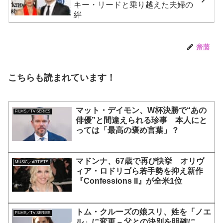
キー・リードと乗り越えた夫婦の
絆
齋藤
こちらも読まれています！
マット・デイモン、W杯決勝で“あの
FILMS／TV SERIES
俳優”と間違えられる珍事 本人にと
っては「最高の褒め言葉」？
マドンナ、67歳で再び快挙 オリヴ
MUSIC／ARTISTS
ィア・ロドリゴら若手勢を抑え新作
『Confessions II』が全米1位
トム・クルーズの娘スリ、姓を「ノエ
FILMS／TV SERIES
ル」に変更 – 父との決別を明確に