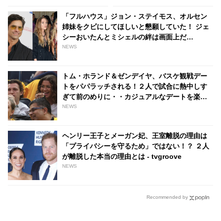
人と・・・」
の署名活動も | tvgroove
「フルハウス」ジョン・ステイモス、オルセン
姉妹をクビにしてほしいと懇願していた！ ジェ
シーおいたんとミシェルの絆は画面上だ
け・・？ - tvgroove
NEWS
トム・ホランド＆ゼンデイヤ、バスケ観戦デー
トをパパラッチされる！２人で試合に熱中しす
ぎて前のめりに・・カジュアルなデートを楽し
む［写真あり］ - tvgroove
NEWS
ヘンリー王子とメーガン妃、王室離脱の理由は
「プライバシーを守るため」ではない！？ ２人
が離脱した本当の理由とは - tvgroove
NEWS
Recommended by