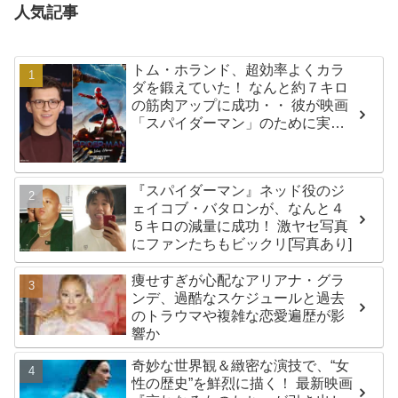
人気記事
トム・ホランド、超効率よくカラ
ダを鍛えていた！ なんと約７キロ
の筋肉アップに成功・・ 彼が映画
「スパイダーマン」のために実践
した話題のトレーニング方法と
は？
『スパイダーマン』ネッド役のジ
ェイコブ・バタロンが、なんと４
５キロの減量に成功！ 激ヤセ写真
にファンたちもビックリ[写真あり]
痩せすぎが心配なアリアナ・グラ
ンデ、過酷なスケジュールと過去
のトラウマや複雑な恋愛遍歴が影
響か
奇妙な世界観＆緻密な演技で、“女
性の歴史”を鮮烈に描く！ 最新映画