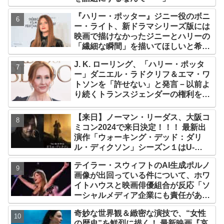
『ハリー・ポッター』ジニー役のボニ
ー・ライト、新ドラマシリーズ版には
映画で描けなかったジニーとハリーの
「繊細な瞬間」を描いてほしいと希望
「視聴者として楽しみ」
J. K. ローリング、「ハリー・ポッタ
ー」ダニエル・ラドクリフ＆エマ・ワ
トソンを「許せない」と発言－以前よ
り続くトランスジェンダーの権利をめ
ぐる論争に、再び動き【改めて議論を
整理】
【来日】ノーマン・リーダス、大阪コ
ミコン2024で来日決定！！！ 最新出
演作「ウォーキング・デッド：ダリ
ル・ディクソン」シーズン１はU-
NEXTで配信中
テイラー・スウィフトのAI生成ポルノ
画像が出回っている件について、ホワ
イトハウスと映画俳優組合が反応「ソ
ーシャルメディア企業にも責任があ
る」「議会が法的措置を講じるべき」
奇妙な世界観＆緻密な演技で、“女性
の歴史”を鮮烈に描く！ 最新映画『哀