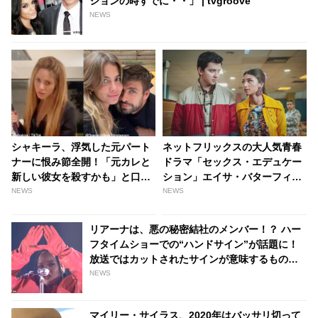
ションの時すでに・・」 | tvgroove
NEWS
シャキーラ、浮気した元パート
ネットフリックスの大人気青春
ナーに恨み節全開！「元カレと
ドラマ「セックス・エデュケー
新しい彼女を殺すかも」と口パ
ション」エイサ・バターフィー
クで歌う動画を投稿・・ それを
ルド ＆ ミミ・キーンに交際疑
NEWS
NEWS
バレンタインデーに投稿する皮
惑！？ ファンがそう推測する理
肉っぷりが話題に［動画あり］
由は・・ - tvgroove
リアーナは、悪の秘密結社のメンバー！？ ハー
- tvgroove
フタイムショーでの“ハンドサイン”が話題に！
放送ではカットされたサインが意味するものっ
て・・？ - tvgroove
NEWS
マイリー・サイラス、2020年はバッサリ切って