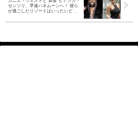
カニエ・ウェストと“新妻”ビアンカ・
センソリ、早速ハネムーンへ！ 彼ら
が過ごしたリゾートはいったいど
こ・・？［写真あり］