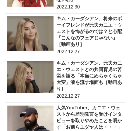
2022.12.30
キム・カーダシアン、将来のボ
ーイフレンドが元夫カニエ・ウ
ェストを怖がるのでは？と心配
「こんなのフェアじゃない」
［動画あり］
2022.12.27
キム・カーダシアン、元夫カニ
エ・ウェストとの共同育児の苦
労を語る「本当にめちゃくちゃ
大変」涙を流す場面も［動画あ
り］
2022.12.27
人気YouTuber、カニエ・ウェ
ストから差別発言を受けインタ
ビューを取りやめたことを明か
す「お前らユダヤ人は・・・」