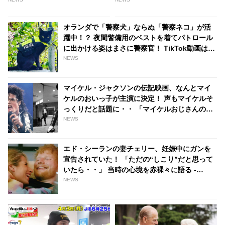
ーのイラストを添えて発表［動
いた！ まだ10代の彼女がショッ
画あり］
クを受けた心無いコメントと
は・・？ - tvgroove
オランダで「警察犬」ならぬ「警察ネコ」が活
躍中！？ 夜間警備用のベストを着てパトロール
に出かける姿はまさに警察官！ TikTok動画は
450万回以上の再生数を記録［動画あり］ -
NEWS
tvgroove
マイケル・ジャクソンの伝記映画、なんとマイ
ケルのおいっ子が主演に決定！ 声もマイケルそ
っくりだと話題に・・ 「マイケルおじさんの物
語に命を吹き込むことができて光栄」[動画あり]
NEWS
- tvgroove
エド・シーランの妻チェリー、妊娠中にガンを
宣告されていた！ 「ただの“しこり”だと思って
いたら・・」 当時の心境を赤裸々に語る -
tvgroove
NEWS