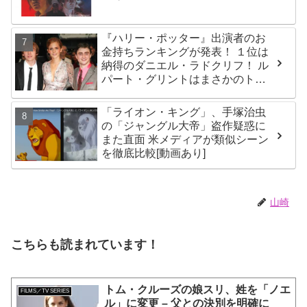
『ハリー・ポッター』出演者のお
金持ちランキングが発表！ １位は
納得のダニエル・ラドクリフ！ ル
パート・グリントはまさかのトッ
プ３圏外！？ エマ・ワトソンら主
要キャストを抑え、２位に輝いた
「ライオン・キング」、手塚治虫
のは・・？
の「ジャングル大帝」盗作疑惑に
また直面 米メディアが類似シーン
を徹底比較[動画あり]
山崎
こちらも読まれています！
トム・クルーズの娘スリ、姓を「ノエ
FILMS／TV SERIES
ル」に変更 – 父との決別を明確に