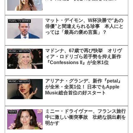
マット・デイモン、W杯決勝で“あの
FILMS／TV SERIES
俳優”と間違えられる珍事 本人にと
っては「最高の褒め言葉」？
マドンナ、67歳で再び快挙 オリヴ
MUSIC／ARTISTS
ィア・ロドリゴら若手勢を抑え新作
『Confessions II』が全米1位
アリアナ・グランデ、新作『petal』
MUSIC／ARTISTS
が全米・全英1位！ 日本でもApple
Music総合首位の好スタート
ミニー・ドライヴァー、フランス旅行
NEWS
中に激しい衝突事故 壮絶な脱出劇を
明かす