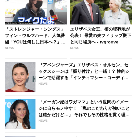
「ストレンジャー・シングス」
エリザベス女王、棺の埋葬地が
フィン・ウルフハード、人気番
公表！ 最愛の夫フィリップ殿下
組「YOUは何しに日本へ？」に
と同じ場所へ - tvgroove
出演！ 「日本が一番好きで…」
NEWS
NEWS
まさかの大物登場にバナナマン
も驚がく「マイクじゃん！！」
『アベンジャーズ』エリザベス・オルセン、セ
- tvgroove
ックスシーンは「振り付け」と一緒！？ 性的シ
ーンで活躍する「インティマシー・コーディネ
ーター」の重要性についても語る - tvgroove
NEWS
「メーガン妃はワガママ」という世間のイメー
ジに自らモノ申す！ 「私のこだわりが強いこと
は確かだけど…」 それでもその性格を貫く理由
とは・・？ - tvgroove
NEWS