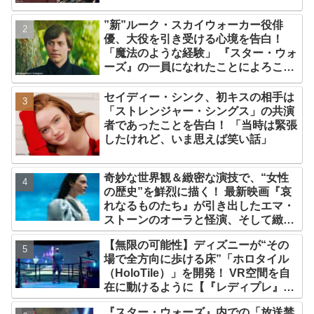
”新”ルーク・スカイウォーカー役俳
優、大役を引き受ける心境を告白！
「魔法のような経験」 『スター・ウォ
ーズ』の一員になれたことによろこび
爆発
セイディー・シンク、初キスの相手は
「ストレンジャー・シングス」の共演
者であったことを告白！ 「当時は緊張
したけれど、いま思えば笑い話」
奇妙な世界観＆緻密な演技で、“女性
の歴史”を鮮烈に描く！ 最新映画『哀
れなるものたち』が引き出したエマ・
ストーンのオーラと怪演、そして緻密
すぎる演技力！ これは女性の“自由意
【無限の可能性】ディズニーが“その
志”の物語［レビュー＆解説］
場で全方向に歩ける床”「ホロタイル
（HoloTile）」を開発！ VR空間を自
在に動けるように【『レディプレ』実
現への大きな一歩？】
『スター・ウォーズ』内での「放送禁