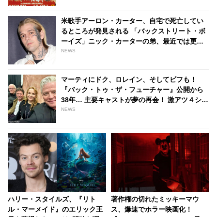
米歌手アーロン・カーター、自宅で死亡してい
るところが発見される 「バックストリート・ボ
ーイズ」ニック・カーターの弟、最近では更生
しようと努力する姿も見られていた・・ -
NEWS
tvgroove
マーティにドク、ロレイン、そしてビフも！
『バック・トゥ・ザ・フューチャー』公開から
38年… 主要キャストが夢の再会！ 激アツ４ショ
ット＆あの名ゼリフ披露にファン歓喜［写真あ
NEWS
り］ - tvgroove
ハリー・スタイルズ、『リト
著作権の切れたミッキーマウ
ル・マーメイド』のエリック王
ス、爆速でホラー映画化！