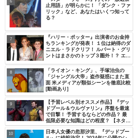
止用語」が明らかに！ 「ダンク・ファ
リック」など、あなたはいくつ知って
る？
『ハリー・ポッター』出演者のお金持
ちランキングが発表！ １位は納得のダ
ニエル・ラドクリフ！ ルパート・グリ
ントはまさかのトップ３圏外！？ エ
マ・ワトソンら主要キャストを抑え、
２位に輝いたのは・・？
「ライオン・キング」、手塚治虫の
「ジャングル大帝」盗作疑惑にまた直
面 米メディアが類似シーンを徹底比較
[動画あり]
【予習レベル別オススメ作品】『デッ
ドプール＆ウルヴァリン』序盤を最速
で目撃！ 予習するならどの作品？ 最
低限必要な知識はどの程度？ 【ネタバ
レなし解説】
日本人女優の忽那汐里、『デッドプー
ル』に続投決定！ 2024年に公開のシ