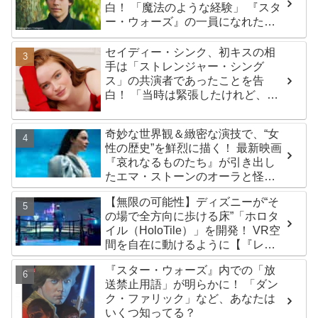
白！ 「魔法のような経験」 『スタ
ー・ウォーズ』の一員になれたこ
とによろこび爆発
セイディー・シンク、初キスの相
手は「ストレンジャー・シング
ス」の共演者であったことを告
白！ 「当時は緊張したけれど、い
ま思えば笑い話」
奇妙な世界観＆緻密な演技で、“女
性の歴史”を鮮烈に描く！ 最新映画
『哀れなるものたち』が引き出し
たエマ・ストーンのオーラと怪
演、そして緻密すぎる演技力！ こ
【無限の可能性】ディズニーが“そ
れは女性の“自由意志”の物語［レビ
の場で全方向に歩ける床”「ホロタ
ュー＆解説］
イル（HoloTile）」を開発！ VR空
間を自在に動けるように【『レデ
ィプレ』実現への大きな一歩？】
『スター・ウォーズ』内での「放
送禁止用語」が明らかに！ 「ダン
ク・ファリック」など、あなたは
いくつ知ってる？