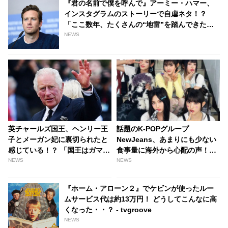
『君の名前で僕を呼んで』アーミー・ハマー、
インスタグラムのストーリーで自虐ネタ！？
「ここ数年、たくさんの“地雷”を踏んできた」
［動画あり］
NEWS
英チャールズ国王、ヘンリー王
話題のK-POPグループ
子とメーガン妃に裏切られたと
NewJeans、あまりにも少ない
感じている！？ 「国王はガマン
食事量に海外から心配の声！
の限界をこえてしまった」と王
「もっと食べさせてあげ
NEWS
NEWS
室作家が語るその理由と
て！」・・ 彼女たちがMV撮影
は・・？ - tvgroove
の合間に食べていたものと
『ホーム・アローン２』でケビンが使ったルー
は…？[動画あり] - tvgroove
ムサービス代は約13万円！ どうしてこんなに高
くなった・・？ - tvgroove
NEWS