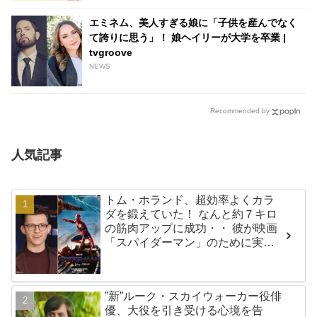
エミネム、美人すぎる娘に「子供を産んでなく
て誇りに思う」！ 娘ヘイリーが大学を卒業 |
tvgroove
NEWS
Recommended by
人気記事
トム・ホランド、超効率よくカラ
ダを鍛えていた！ なんと約７キロ
の筋肉アップに成功・・ 彼が映画
「スパイダーマン」のために実践
した話題のトレーニング方法と
は？
”新”ルーク・スカイウォーカー役俳
優、大役を引き受ける心境を告