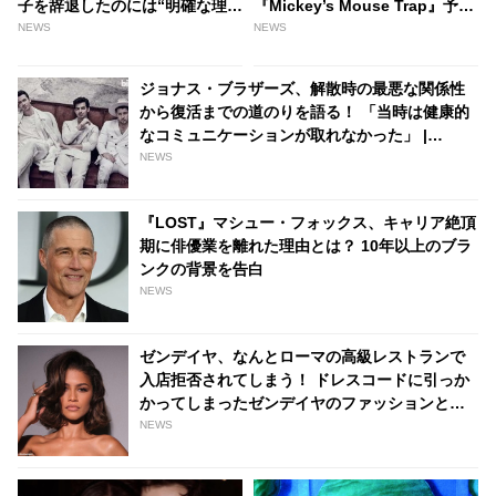
子を辞退したのには“明確な理
『Mickey’s Mouse Trap』予告
由”があった！ ハリーが俳優業
編が公開［動画あり］
NEWS
NEWS
で求めていたこととは・・？ -
tvgroove
ジョナス・ブラザーズ、解散時の最悪な関係性
から復活までの道のりを語る！ 「当時は健康的
なコミュニケーションが取れなかった」 |
tvgroove
NEWS
『LOST』マシュー・フォックス、キャリア絶頂
期に俳優業を離れた理由とは？ 10年以上のブラ
ンクの背景を告白
NEWS
ゼンデイヤ、なんとローマの高級レストランで
入店拒否されてしまう！ ドレスコードに引っか
かってしまったゼンデイヤのファッションと
は・・？ ［写真あり］ - tvgroove
NEWS