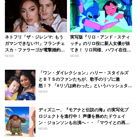
ネトフリ「ザ・ジレンマ: もう
実写版『リロ・アンド・スティ
ガマンできない?!」フランチェ
ッチ』のリロ役に新人女優が抜
スカ・ファラーゴが電撃婚約！
てき！ リロ同様、ハワイ在住の
お相手はトランスジェンダーの
女の子［写真あり］ - tvgroove
NEWS
NEWS
TikToker、しあわせいっぱいの
姿をシェア［写真あり］ -
「ワン・ダイレクション」ハリー・スタイルズ
tvgroove
とＢＴＳのファンたちが、歌手のリゾに激
怒！？ 「#リゾは終わった」というハッシュタグ
までできてしまった理由とは[動画あり] |
NEWS
tvgroove
ディズニー、『モアナと伝説の海』の実写化プ
ロジェクトを進行中！ 声優を務めたドウェイ
ン・ジョンソンも出演へ・・ 「マウイとの再会
は私にとって深い意味を持つ」 - tvgroove
NEWS