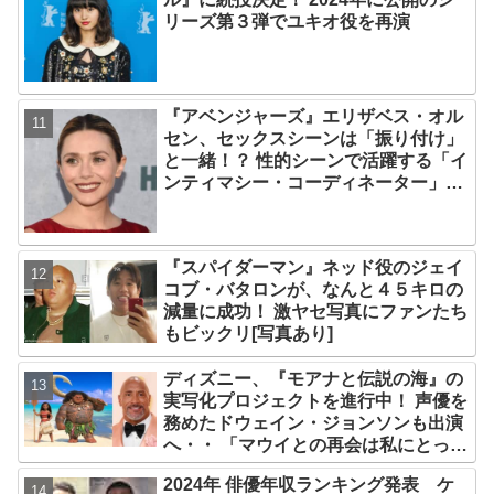
リーズ第３弾でユキオ役を再演
『アベンジャーズ』エリザベス・オル
セン、セックスシーンは「振り付け」
と一緒！？ 性的シーンで活躍する「イ
ンティマシー・コーディネーター」の
重要性についても語る
『スパイダーマン』ネッド役のジェイ
コブ・バタロンが、なんと４５キロの
減量に成功！ 激ヤセ写真にファンたち
もビックリ[写真あり]
ディズニー、『モアナと伝説の海』の
実写化プロジェクトを進行中！ 声優を
務めたドウェイン・ジョンソンも出演
へ・・ 「マウイとの再会は私にとって
深い意味を持つ」
2024年 俳優年収ランキング発表 ケ