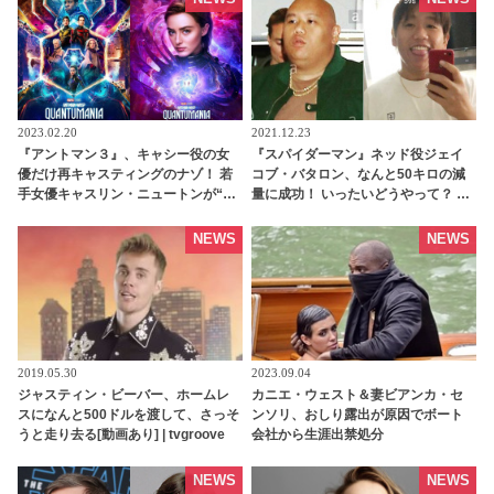
しでは僕はここにいない」[動画あり]
- tvgroove
2023.02.20
2021.12.23
『アントマン３』、キャシー役の女
『スパイダーマン』ネッド役ジェイ
優だけ再キャスティングのナゾ！ 若
コブ・バタロン、なんと50キロの減
手女優キャスリン・ニュートンが“３
量に成功！ いったいどうやって？ 彼
代目キャシー”に選ばれたワケと
が取り組んだ運動メニューや食事療
は・・？ - tvgroove
法が明らかに - tvgroove
NEWS
NEWS
2019.05.30
2023.09.04
ジャスティン・ビーバー、ホームレ
カニエ・ウェスト＆妻ビアンカ・セ
スになんと500ドルを渡して、さっそ
ンソリ、おしり露出が原因でボート
うと走り去る[動画あり] | tvgroove
会社から生涯出禁処分
NEWS
NEWS