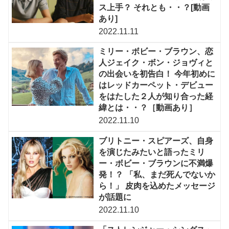
ス上手？ それとも・・？[動画
あり]
2022.11.11
ミリー・ボビー・ブラウン、恋
人ジェイク・ボン・ジョヴィと
の出会いを初告白！ 今年初めに
はレッドカーペット・デビュー
をはたした２人が知り合った経
緯とは・・？［動画あり］
2022.11.10
ブリトニー・スピアーズ、自身
を演じたみたいと語ったミリ
ー・ボビー・ブラウンに不満爆
発！？ 「私、まだ死んでないか
ら！」 皮肉を込めたメッセージ
が話題に
2022.11.10