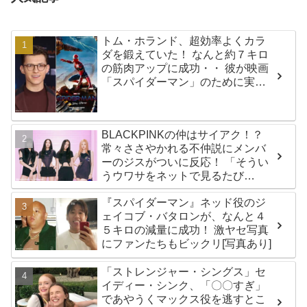
トム・ホランド、超効率よくカラ
ダを鍛えていた！ なんと約７キロ
の筋肉アップに成功・・ 彼が映画
「スパイダーマン」のために実践
した話題のトレーニング方法と
は？
BLACKPINKの仲はサイアク！？
常々ささやかれる不仲説にメンバ
ーのジスがついに反応！ 「そうい
うウワサをネットで見るたび
に・・」
『スパイダーマン』ネッド役のジ
ェイコブ・バタロンが、なんと４
５キロの減量に成功！ 激ヤセ写真
にファンたちもビックリ[写真あり]
「ストレンジャー・シングス」セ
イディー・シンク、「〇〇すぎ」
であやうくマックス役を逃すとこ