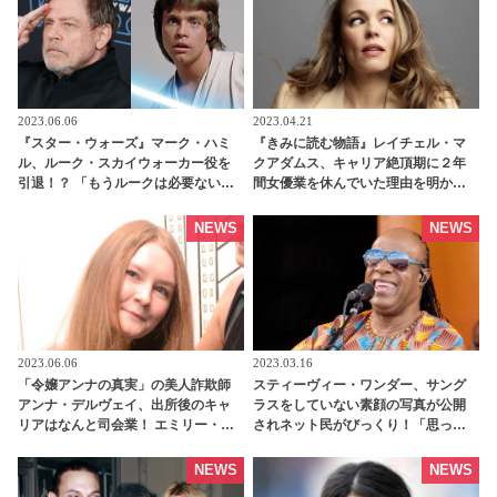
2023.06.06
2023.04.21
『スター・ウォーズ』マーク・ハミ
『きみに読む物語』レイチェル・マ
ル、ルーク・スカイウォーカー役を
クアダムス、キャリア絶頂期に２年
引退！？ 「もうルークは必要ない」
間女優業を休んでいた理由を明か
もう十分だと感じる理由とは・・？ -
す！罪悪感の中の決断、いったいな
tvgroove
ぜ・・？ ワキ毛を堂々と生やしたカ
NEWS
NEWS
バー撮影も話題に［写真あり］ -
tvgroove
2023.06.06
2023.03.16
「令嬢アンナの真実」の美人詐欺師
スティーヴィー・ワンダー、サング
アンナ・デルヴェイ、出所後のキャ
ラスをしていない素顔の写真が公開
リアはなんと司会業！ エミリー・ラ
されネット民がびっくり！「思った
タコウスキーら豪華ゲスト陣が話題
よりハンサム」 そもそもスティーヴ
に - tvgroove
ィー・ワンダーが失明した理由と
NEWS
NEWS
は・・？ - tvgroove