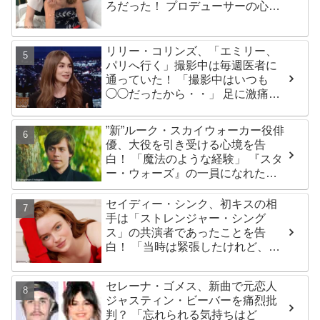
ろだった！ プロデューサーの心を
変えたものとは？
リリー・コリンズ、「エミリー、
パリへ行く」撮影中は毎週医者に
通っていた！ 「撮影中はいつも
◯◯だったから・・」 足に激痛が
走ったある理由とは
”新”ルーク・スカイウォーカー役俳
優、大役を引き受ける心境を告
白！ 「魔法のような経験」 『スタ
ー・ウォーズ』の一員になれたこ
とによろこび爆発
セイディー・シンク、初キスの相
手は「ストレンジャー・シング
ス」の共演者であったことを告
白！ 「当時は緊張したけれど、い
ま思えば笑い話」
セレーナ・ゴメス、新曲で元恋人
ジャスティン・ビーバーを痛烈批
判？ 「忘れられる気持ちはど