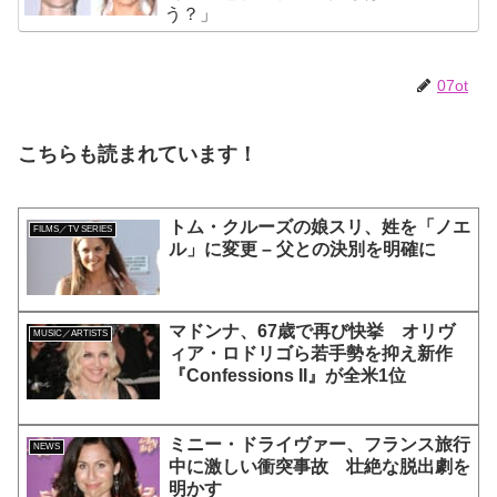
う？」
07ot
こちらも読まれています！
トム・クルーズの娘スリ、姓を「ノエ
FILMS／TV SERIES
ル」に変更 – 父との決別を明確に
マドンナ、67歳で再び快挙 オリヴ
MUSIC／ARTISTS
ィア・ロドリゴら若手勢を抑え新作
『Confessions II』が全米1位
ミニー・ドライヴァー、フランス旅行
NEWS
中に激しい衝突事故 壮絶な脱出劇を
明かす