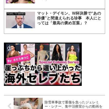
マット・デイモン、W杯決勝で“あの
FILMS／TV SERIES
俳優”と間違えられる珍事 本人にと
っては「最高の褒め言葉」？
除雪車事故で重傷を負ったジェレミ
ー・レナー、集中治療室からの動画を