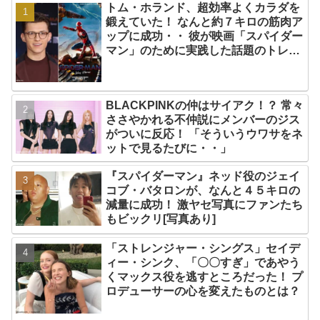
トム・ホランド、超効率よくカラダを
鍛えていた！ なんと約７キロの筋肉ア
ップに成功・・ 彼が映画「スパイダー
マン」のために実践した話題のトレー
ニング方法とは？
BLACKPINKの仲はサイアク！？ 常々
ささやかれる不仲説にメンバーのジス
がついに反応！ 「そういうウワサをネ
ットで見るたびに・・」
『スパイダーマン』ネッド役のジェイ
コブ・バタロンが、なんと４５キロの
減量に成功！ 激ヤセ写真にファンたち
もビックリ[写真あり]
「ストレンジャー・シングス」セイデ
ィー・シンク、「〇〇すぎ」であやう
くマックス役を逃すところだった！ プ
ロデューサーの心を変えたものとは？