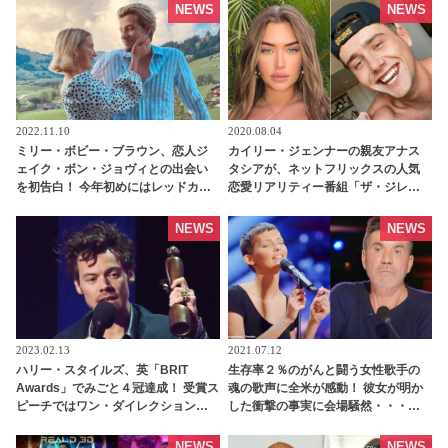
NEWS
NEWS
2022.11.10
2020.08.04
ミリー・ボビー・ブラウン、恋人ジ
カイリー・ジェンナーの親友アナス
ェイク・ボン・ジョヴィとの出会い
タシアが、ネットフリックスの人気
を初告白！ 今年初めにはレッドカー
恋愛リアリティー番組「ザ・ジレン
ペット・デビューをはたした２人が
マ: もうガマンできない?!」のあの人
知り合った経緯とは・・？［動画あ
と交際！？ ファンたちがそう予想す
NEWS
NEWS
り］ - tvgroove
る理由とは[写真あり] | tvgroove
2023.02.13
2021.07.12
ハリー・スタイルズ、英「BRIT
生存率２％のがんと闘う女性歌手の
Awards」でみごと４冠達成！ 受賞ス
魂の歌声に全米が感動！ 彼女が明か
ピーチではワン・ダイレクションの
した衝撃の事実に会場騒然・・・あ
メンバーたちへ感謝の言葉を贈る
の辛口審査員が涙した理由とは［動
「ナイル、ルイ、リアム、ゼインな
画あり］ | tvgroove
NEWS
NEWS