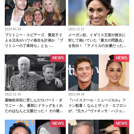
2023.05.19
2022.12.12
ブリトニー・スピアーズ、愛息子２
メーガン妃、イギリス王室が彼女に
人＆元夫がハワイ移住を計画か 「ブ
対して抱いていた「最大の問題点」
リトニーの了承待ち」とも -
を告白！ 「アメリカの女優だったか
tvgroove
ら・・」 ロイヤルファミリーの複雑
な事情が明らかに - tvgroove
NEWS
NEWS
2022.12.10
2023.04.18
薬物依存症に苦しんだロバート・ダ
『ハイスクール・ミュージカル』フ
ウニー・Jr.、最初にドラッグをくれ
ァン歓喜！ なんとザック・エフロン
たのはなんと父親だった！ その複雑
が、“元カノ”ヴァネッサ・ハジェン
な家庭事情が最新ドキュメンタリー
ズのSNSをフォロー！ ２人にいった
内で明らかに - tvgroove
い何が・・？ - tvgroove
NEWS
NEWS