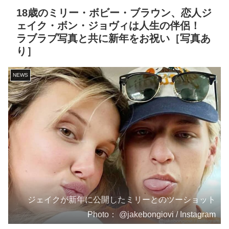
18歳のミリー・ボビー・ブラウン、恋人ジ
ェイク・ボン・ジョヴィは人生の伴侶！
ラブラブ写真と共に新年をお祝い［写真あ
り］
NEWS
ジェイクが新年に公開したミリーとのツーショット
Photo： @jakebongiovi / Instagram