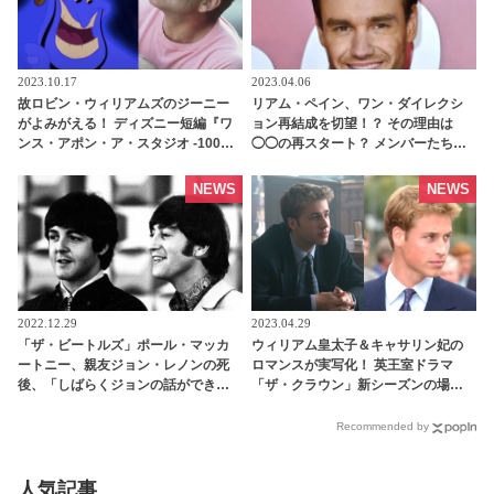
2023.10.17
2023.04.06
故ロビン・ウィリアムズのジーニー
リアム・ペイン、ワン・ダイレクシ
がよみがえる！ ディズニー短編『ワ
ョン再結成を切望！？ その理由は
ンス・アポン・ア・スタジオ -100年
◯◯の再スタート？ メンバーたちに
の思い出-』で彼の過去の録音から本
連絡を取っているとも - tvgroove
物の声が使用され話題に
NEWS
NEWS
2022.12.29
2023.04.29
「ザ・ビートルズ」ポール・マッカ
ウィリアム皇太子＆キャサリン妃の
ートニー、親友ジョン・レノンの死
ロマンスが実写化！ 英王室ドラマ
後、「しばらくジョンの話ができな
「ザ・クラウン」新シーズンの場面
かった」と激白！ 一体ポールはジョ
写真が公開！ ウィリアム皇太子役の
ンの死をどうやって受け入れたの
俳優が本人に“超ソックリ”だと話題
Recommended by
か・・？ - tvgroove
に［写真あり］ - tvgroove
人気記事