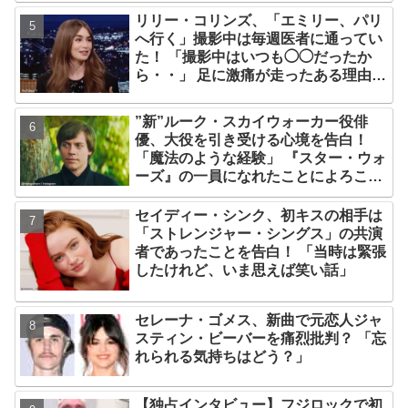
リリー・コリンズ、「エミリー、パリ
へ行く」撮影中は毎週医者に通ってい
た！ 「撮影中はいつも◯◯だったか
ら・・」 足に激痛が走ったある理由と
は
”新”ルーク・スカイウォーカー役俳
優、大役を引き受ける心境を告白！
「魔法のような経験」 『スター・ウォ
ーズ』の一員になれたことによろこび
爆発
セイディー・シンク、初キスの相手は
「ストレンジャー・シングス」の共演
者であったことを告白！ 「当時は緊張
したけれど、いま思えば笑い話」
セレーナ・ゴメス、新曲で元恋人ジャ
スティン・ビーバーを痛烈批判？ 「忘
れられる気持ちはどう？」
【独占インタビュー】フジロックで初