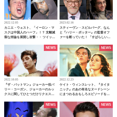
2022.12.05
2023.02.16
カニエ・ウェスト、「イーロン・マ
スティーヴン・スピルバーグ、なん
スクは中国人のハーフ」！？ 支離滅
と『ハリー・ポッター』の監督オフ
裂な持論を展開し攻撃・・ ツイッタ
ァーを断っていた！ 「すばらしいシ
ーアカウント凍結への仕返しか…？ -
リーズを犠牲にしたのは・・」 映画
tvgroove
よりもスピルバーグが優先させたこ
NEWS
NEWS
ととは - tvgroove
2022.10.05
2022.12.23
『ザ・バットマン』ジョーカー役バ
ケイト・ウィンスレット、『タイタ
リー・コーガン、ジョーカーのルッ
ニック』のあの有名なヌードシーン
クスに関してひとつだけリクエスト
にまつわるおもしろエピソードを語
していた！彼の要望は・・？ -
る！「私の娘が学校で・・・」［動
tvgroove
画あり］ - tvgroove
NEWS
NEWS