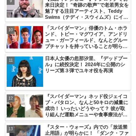
来日決定！ “奇跡の歌声”で老若男女を
魅了する注目アーティスト、Teddy
Swims（テディ・スウィムズ）にイン
タビュー！ 顔に入った「過労死」のタ
「スパイダーマン」俳優のトム・ホラ
トゥーや、ONE OK ROCKとのコラ
ンド、トビー・マグワイア、アンドリ
ボ、来日時したいことなどを聞き尽く
ュー・ガーフィールド、なんとグルー
す
プチャットを持っていることが明らか
に！ 彼らが話している内容とは・・？
日本人女優の忽那汐里、『デッドプー
ル』に続投決定！ 2024年に公開のシ
リーズ第３弾でユキオ役を再演
『スパイダーマン』ネッド役ジェイコ
ブ・バタロン、なんと50キロの減量に
成功！ いったいどうやって？ 彼が取
り組んだ運動メニューや食事療法が明
らかに
『スター・ウォーズ』内での「放送禁
止用語」が明らかに！ 「ダンク・ファ