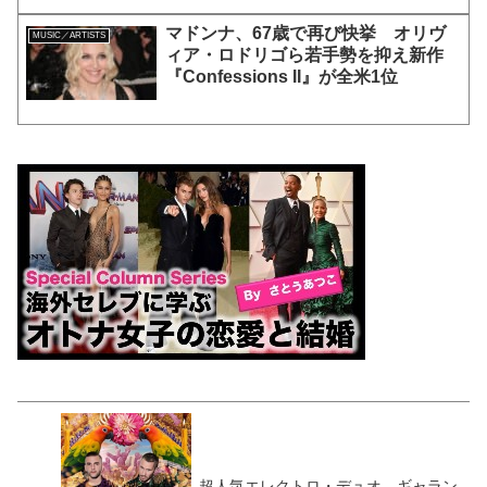
マドンナ、67歳で再び快挙 オリヴ
MUSIC／ARTISTS
ィア・ロドリゴら若手勢を抑え新作
『Confessions II』が全米1位
超人気エレクトロ・デュオ、ギャラン