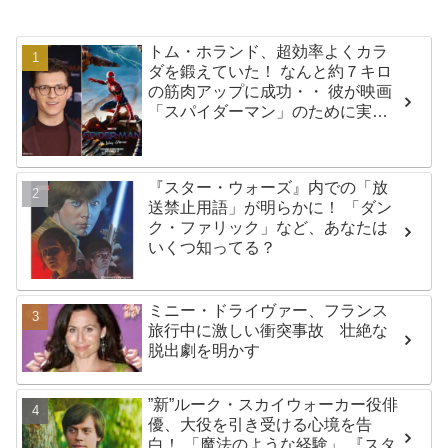
トム・ホランド、超効率よくカラ
ダを鍛えていた！ なんと約７キロ
の筋肉アップに成功・・ 彼が映画
「スパイダーマン」のために実践
した話題のトレーニング方法と
は？
『スター・ウォーズ』内での「放
送禁止用語」が明らかに！ 「ダン
ク・ファリック」など、あなたは
いくつ知ってる？
ミニー・ドライヴァー、フランス
旅行中に激しい衝突事故 壮絶な
脱出劇を明かす
”新”ルーク・スカイウォーカー役俳
優、大役を引き受ける心境を告
白！ 「魔法のような経験」 『スタ