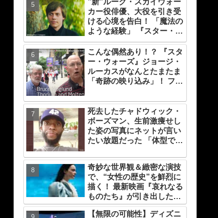
”新”ルーク・スカイウォー
カー役俳優、大役を引き受
ける心境を告白！ 「魔法の
ような経験」 『スター・ウ
ォーズ』の一員になれたこ
とによろこび爆発
こんな偶然あり！？ 『スタ
ー・ウォーズ』ジョージ・
ルーカスがなんとたまたま
「奇跡の映り込み」！ ファ
ンが大よろこび[動画あり]
死去したチャドウィック・
ボーズマン、生前激痩せし
た姿の写真にネットが言い
たい放題だった 「体型で誹
謗中傷はやめて」とファン
が呼びかける
奇妙な世界観＆緻密な演技
で、“女性の歴史”を鮮烈に
描く！ 最新映画『哀れなる
ものたち』が引き出したエ
マ・ストーンのオーラと怪
【無限の可能性】ディズニ
演、そして緻密すぎる演技