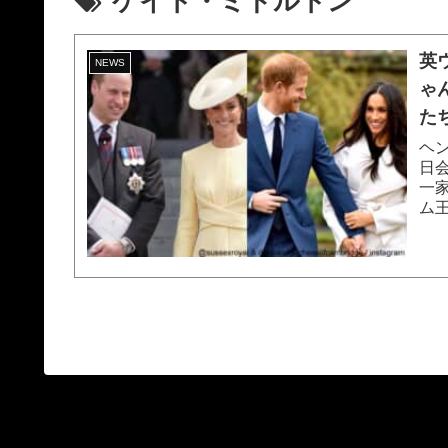
ケイト・ミドルトン
英
NEWS
ゃ
た
ヘ
日
一
ム
ーガ