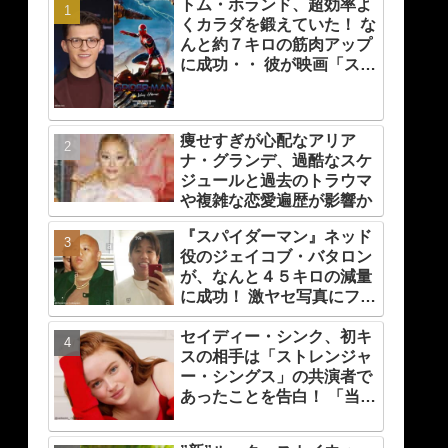
トム・ホランド、超効率よ
くカラダを鍛えていた！ な
んと約７キロの筋肉アップ
に成功・・ 彼が映画「スパ
イダーマン」のために実践
した話題のトレーニング方
法とは？
痩せすぎが心配なアリア
ナ・グランデ、過酷なスケ
ジュールと過去のトラウマ
や複雑な恋愛遍歴が影響か
『スパイダーマン』ネッド
役のジェイコブ・バタロン
が、なんと４５キロの減量
に成功！ 激ヤセ写真にファ
ンたちもビックリ[写真あ
り]
セイディー・シンク、初キ
スの相手は「ストレンジャ
ー・シングス」の共演者で
あったことを告白！ 「当時
は緊張したけれど、いま思
えば笑い話」