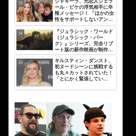
は？
シャキーラ、元恋人ジェラ
ール・ピケの浮気相手に辛
辣メッセージ！ 「ほかの女
性をサポートしないアンタ
は地獄行き・・」 浮気され
破局した悲しい心境を赤
『ジュラシック・ワールド
裸々に語る
（ジュラシック・パー
ク）』シリーズ、完全リブ
ート版の新作映画が制作
中！ 元祖『ジュラシック・
キルスティン・ダンスト、
パーク』の脚本家デヴィッ
初ヌードシーンに挑戦する
ド・コープが関与
も丸々カットされていた！
「とにかく緊張してい
た…」 映画『マリー・アン
トワネット』で果敢に挑ん
だ、22歳当時をふり返る