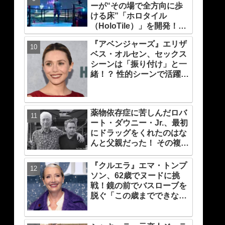
ーが“その場で全方向に歩
力！ これは女性の“自由意
ける床”「ホロタイル
志”の物語［レビュー＆解
（HoloTile）」を開発！
説］
VR空間を自在に動けるよ
『アベンジャーズ』エリザ
うに【『レディプレ』実現
ベス・オルセン、セックス
への大きな一歩？】
シーンは「振り付け」と一
緒！？ 性的シーンで活躍す
る「インティマシー・コー
ディネーター」の重要性に
ついても語る
薬物依存症に苦しんだロバ
ート・ダウニー・Jr.、最初
にドラッグをくれたのはな
んと父親だった！ その複雑
な家庭事情が最新ドキュメ
ンタリー内で明らかに
『クルエラ』エマ・トンプ
ソン、62歳でヌードに挑
戦！鏡の前でバスローブを
脱ぐ「この歳までできなか
ったと思う」彼女が感じた
ヌードシーンの“難しさ”と