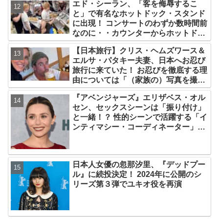
エド・シーラン、「客を侮辱するこ
と」で有名なホットドック・スタンド
に出現！ コンサートのわずか数時間前
なのに・・カウンターからホットドッ
クを提供、ファンは大興奮［写真あ
【日本旅行】クリス・ヘムズワース＆
り］
エルサ・パタキー夫妻、日本へお忍び
旅行に来ていた！ お忍びを徹底する理
由については「（家族の）写真を撮ら
れるとキレそうになる」からという過
『アベンジャーズ』エリザベス・オル
去の発言も
セン、セックスシーンは「振り付け」
と一緒！？ 性的シーンで活躍する「イ
ンティマシー・コーディネーター」の
重要性についても語る
日本人女優の忽那汐里、『デッドプー
ル』に続投決定！ 2024年に公開のシ
リーズ第３弾でユキオ役を再演