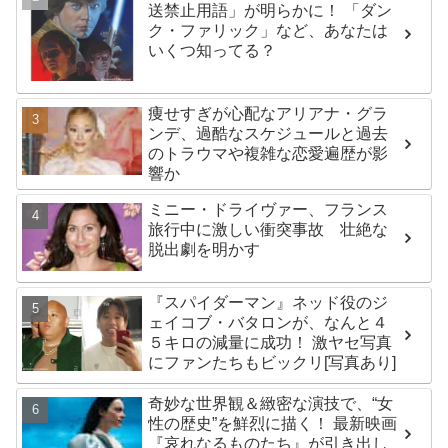
送禁止用語」が明らかに！ 「ダン
ク・ファリック」など、あなたは
いくつ知ってる？
痩せすぎが心配なアリアナ・グラ
ンデ、過酷なスケジュールと過去
のトラウマや複雑な恋愛遍歴が影
響か
ミニー・ドライヴァー、フランス
旅行中に激しい衝突事故 壮絶な
脱出劇を明かす
『スパイダーマン』ネッド役のジ
ェイコブ・バタロンが、なんと４
５キロの減量に成功！ 激ヤセ写真
にファンたちもビックリ[写真あり]
奇妙な世界観＆緻密な演技で、“女
性の歴史”を鮮烈に描く！ 最新映画
『哀れなるものたち』が引き出し