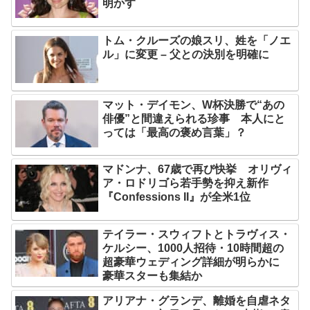
明かす
トム・クルーズの娘スリ、姓を「ノエ
ル」に変更 – 父との決別を明確に
マット・デイモン、W杯決勝で“あの
俳優”と間違えられる珍事 本人にと
っては「最高の褒め言葉」？
マドンナ、67歳で再び快挙 オリヴィ
ア・ロドリゴら若手勢を抑え新作
『Confessions II』が全米1位
テイラー・スウィフトとトラヴィス・
ケルシー、1000人招待・10時間超の
超豪華ウェディング詳細が明らかに
豪華スターも集結か
アリアナ・グランデ、離婚を自虐ネタ