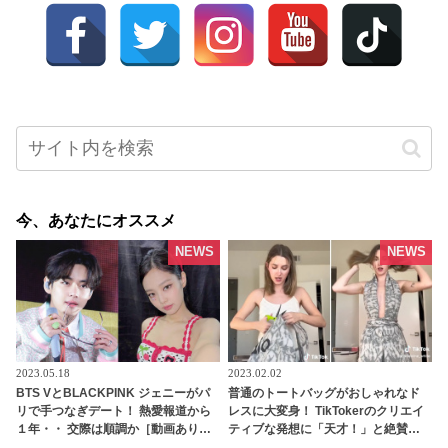
今、あなたにオススメ
NEWS
NEWS
2023.05.18
2023.02.02
BTS VとBLACKPINK ジェニーがパ
普通のトートバッグがおしゃれなド
リで手つなぎデート！ 熱愛報道から
レスに大変身！ TikTokerのクリエイ
１年・・ 交際は順調か［動画あり］ -
ティブな発想に「天才！」と絶賛の
tvgroove
声［動画あり］ - tvgroove