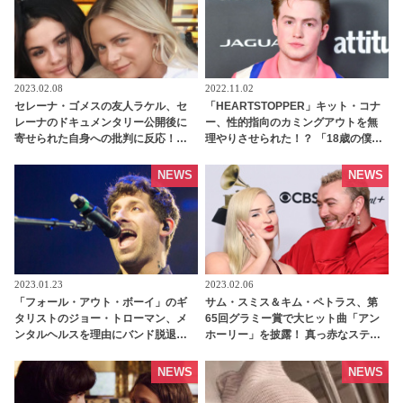
2023.02.08
2022.11.02
セレーナ・ゴメスの友人ラケル、セ
「HEARTSTOPPER」キット・コナ
レーナのドキュメンタリー公開後に
ー、性的指向のカミングアウトを無
寄せられた自身への批判に反応！
理やりさせられた！？ 「18歳の僕に
「私たちの友情はリアルで正直なも
こんなことさせるなんて…」 ツイッ
の」 - tvgroove
ターで世間に物申す - tvgroove
NEWS
NEWS
2023.01.23
2023.02.06
「フォール・アウト・ボーイ」のギ
サム・スミス＆キム・ペトラス、第
タリストのジョー・トローマン、メ
65回グラミー賞で大ヒット曲「アン
ンタルヘルスを理由にバンド脱退を
ホーリー」を披露！ 真っ赤なステー
発表 「ここ数年で急速に悪化した」
ジで見せたエキゾチックなダンスと
将来的な復帰への意欲も - tvgroove
歌声にうっとり… プレゼンターとし
NEWS
NEWS
てマドンナも登場する豪華っぷり[動
画あり] - tvgroove