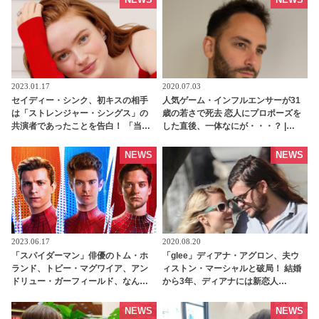
2023.01.17
2020.07.03
セイディー・シンク、初キスの相手
人気ゲーム・インフルエンサーが31
は「ストレンジャー・シングス」の
歳の若さで死去 恋人にプロポーズを
共演者であったことを告白！ 「当時
した直後、一体なにが・・・？ |
は緊張したけれど、いま思えば笑い
tvgroove
話」 - tvgroove
NEWS
NEWS
2023.06.17
2020.08.20
「スパイダーマン」俳優のトム・ホ
「glee」ディアナ・アグロン、夫ウ
ランド、トビー・マグワイア、アン
ィストン・マーシャルと破局！ 結婚
ドリュー・ガーフィールド、なんと
から3年、ディアナには新恋人
グループチャットを持っていること
も・・・？ | tvgroove
が明らかに！ 彼らが話している内容
NEWS
NEWS