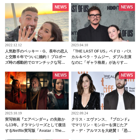
NEWS
NEWS
2022.12.12
2023.04.10
人気歌手のベッキー・G、長年の恋人
「THE LAST OF US」ペドロ・パス
と交際６年でついに婚約！ プロポー
カル＆ベラ・ラムジー、ダブル主演
ズ時の感動的でロマンチックな写真
なのに「ギャラ格差」がありす
を公開[写真あり] - tvgroove
ぎ！？ ２人が受け取っている金額に
オドロキの声 - tvgroove
NEWS
NEWS
2023.10.19
2022.09.24
実写映画『エアベンダー』の失敗か
クリス・エヴァンス、『ブロンド』
ら13年。ドラマシリーズとして復活
でマリリン・モンローを演じたア
するNetflix実写版「Avatar：The
ナ・デ・アルマスを大絶賛！「恐怖
Last Airbender」よりキャラクター
心などみじんも感じさせず