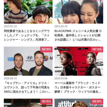
とは・・？ - tvgroove
2023.01.23
2023.03.10
同性愛者であることをカミングアウ
BLACKPINK ジェニー＆人気女優 小
トしたノア・シュナップを、「スト
松菜奈、超仲良し２ショットが公開
レンジャー・シングス」共演者フィ
され話題に！ じつは共通の元カレが
ン・ウルフハードが称賛！ マイクと
いた・・？ - tvgroove
ウィルの関係についても語る -
NEWS
NEWS
tvgroove
2020.09.14
2020.03.06
『キャプテン・アメリカ』クリス・
マーベル最新作『ブラック・ウィド
エヴァンス、誤って下半身の写真を
ウ』日本版キャラクター・ポスター
SNSに流出させてしまう！ このハプ
解禁！ ブラック・ウィドウの過去を
ニングに弟スコット・エヴァンスが
知るもう一つの“家族”とは！？ |
反応 | tvgroove
tvgroove
NEWS
NEWS