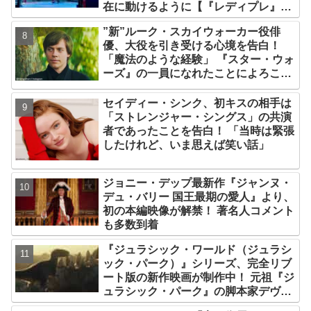
在に動けるように【『レディプレ』実
現への大きな一歩？】
”新”ルーク・スカイウォーカー役俳
優、大役を引き受ける心境を告白！
「魔法のような経験」 『スター・ウォ
ーズ』の一員になれたことによろこび
爆発
セイディー・シンク、初キスの相手は
「ストレンジャー・シングス」の共演
者であったことを告白！ 「当時は緊張
したけれど、いま思えば笑い話」
ジョニー・デップ最新作『ジャンヌ・
デュ・バリー 国王最期の愛人』より、
初の本編映像が解禁！ 著名人コメント
も多数到着
『ジュラシック・ワールド（ジュラシ
ック・パーク）』シリーズ、完全リブ
ート版の新作映画が制作中！ 元祖『ジ
ュラシック・パーク』の脚本家デヴィ
ッド・コープが関与