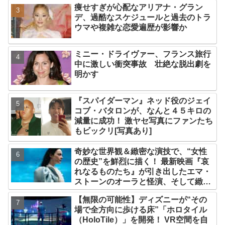
痩せすぎが心配なアリアナ・グラン
デ、過酷なスケジュールと過去のトラ
ウマや複雑な恋愛遍歴が影響か
ミニー・ドライヴァー、フランス旅行
中に激しい衝突事故 壮絶な脱出劇を
明かす
『スパイダーマン』ネッド役のジェイ
コブ・バタロンが、なんと４５キロの
減量に成功！ 激ヤセ写真にファンたち
もビックリ[写真あり]
奇妙な世界観＆緻密な演技で、“女性
の歴史”を鮮烈に描く！ 最新映画『哀
れなるものたち』が引き出したエマ・
ストーンのオーラと怪演、そして緻密
すぎる演技力！ これは女性の“自由意
【無限の可能性】ディズニーが“その
志”の物語［レビュー＆解説］
場で全方向に歩ける床”「ホロタイル
（HoloTile）」を開発！ VR空間を自