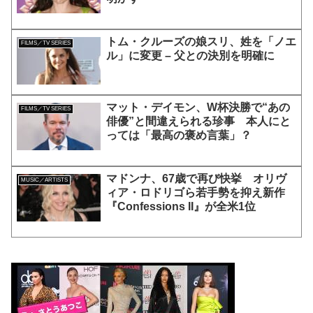
トム・クルーズの娘スリ、姓を「ノエ
FILMS／TV SERIES
ル」に変更 – 父との決別を明確に
マット・デイモン、W杯決勝で“あの
FILMS／TV SERIES
俳優”と間違えられる珍事 本人にと
っては「最高の褒め言葉」？
マドンナ、67歳で再び快挙 オリヴ
MUSIC／ARTISTS
ィア・ロドリゴら若手勢を抑え新作
『Confessions II』が全米1位