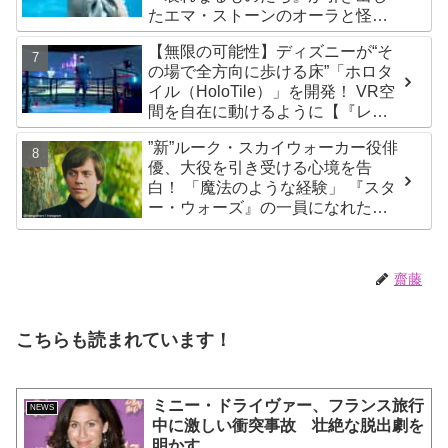
たエマ・ストーンのオーラと怪
演、そして緻密すぎる演技力！ こ
【無限の可能性】ディズニーが“そ
れは女性の“自由意志”の物語［レビ
の場で全方向に歩ける床”「ホロタ
ュー＆解説］
イル（HoloTile）」を開発！ VR空
間を自在に動けるように【『レデ
ィプレ』実現への大きな一歩？】
”新”ルーク・スカイウォーカー役俳
優、大役を引き受ける心境を告
白！ 「魔法のような経験」 『スタ
ー・ウォーズ』の一員になれたこ
とによろこび爆発
齋藤
こちらも読まれています！
ミニー・ドライヴァー、フランス旅行
NEWS
中に激しい衝突事故 壮絶な脱出劇を
明かす