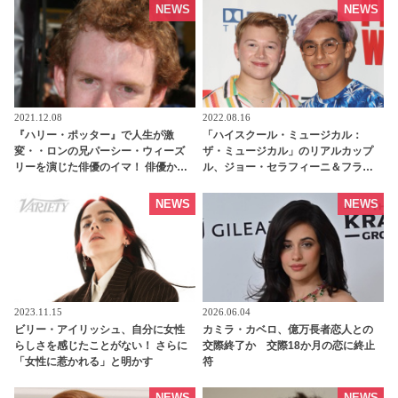
写真が5枚登場［写真あり］
に・・・」 - tvgroove
NEWS
NEWS
2021.12.08
2022.08.16
『ハリー・ポッター』で人生が激
「ハイスクール・ミュージカル：
変・・ロンの兄パーシー・ウィーズ
ザ・ミュージカル」のリアルカップ
リーを演じた俳優のイマ！ 俳優から
ル、ジョー・セラフィーニ＆フラン
制作側に転向し大活躍、なんと『ハ
キー・ロドリゲスがコンサートでデ
リポタ』関連の仕事にも携わってい
ュエット！ 実生活でもラブラブっぷ
NEWS
NEWS
た - tvgroove
りを発揮［動画あり］ - tvgroove
2023.11.15
2026.06.04
ビリー・アイリッシュ、自分に女性
カミラ・カベロ、億万長者恋人との
らしさを感じたことがない！ さらに
交際終了か 交際18か月の恋に終止
「女性に惹かれる」と明かす
符
NEWS
NEWS