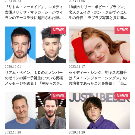
2023.04.23
2023.01.06
『リトル・マーメイド』、コメディ
18歳のミリー・ボビー・ブラウン、
女優メリッサ・マッカーシーがヴィ
恋人ジェイク・ボン・ジョヴィは人
ランのアースラ役に起用された理由
生の伴侶！ ラブラブ写真と共に新年
とは・・？ 「ただのおもしろいキャ
をお祝い［写真あり］ - tvgroove
ラクターではダメ」 - tvgroove
NEWS
NEWS
2020.10.01
2023.01.17
リアム・ペイン、１Ｄの元メンバー
セイディー・シンク、初キスの相手
のゼインの第一子誕生について祝福
は「ストレンジャー・シングス」の
メッセージを送る！ 「朝からステキ
共演者であったことを告白！ 「当時
なニュースだね」[動画あり] |
は緊張したけれど、いま思えば笑い
tvgroove
話」 - tvgroove
NEWS
NEWS
2022.10.28
2020.01.20