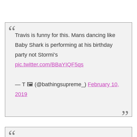
Travis is funny for this. Mans dancing like
Baby Shark is performing at his birthday
party not Stormi’s
pic.twitter.com/BBaYIQF5qs
— T 🖼 (@bathingsupreme_)
February 10,
2019