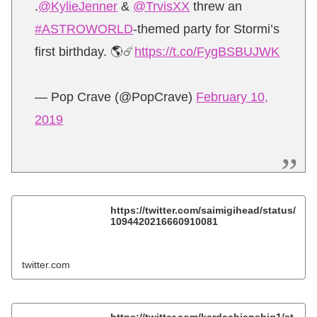
.
@KylieJenner
&
@TrvisXX
threw an
#ASTROWORLD
-themed party for Stormi’s
first birthday. 🌎☄️
https://t.co/FygBSBUJWK
— Pop Crave (@PopCrave)
February 10,
2019
https://twitter.com/saimigihead/status/
1094420216660910081
twitter.com