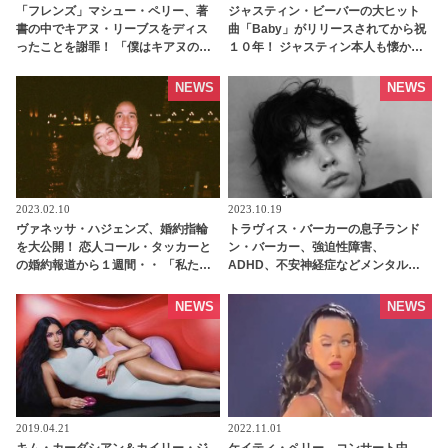
「フレンズ」マシュー・ペリー、著
ジャスティン・ビーバーの大ヒット
書の中でキアヌ・リーブスをディス
曲「Baby」がリリースされてから祝
ったことを謝罪！ 「僕はキアヌの大
１０年！ ジャスティン本人も懐かし
ファン」 キアヌの名前をひんぱんに
の画像を投稿[写真・動画あり] |
出した理由も説明 - tvgroove
tvgroove
NEWS
NEWS
2023.02.10
2023.10.19
ヴァネッサ・ハジェンズ、婚約指輪
トラヴィス・バーカーの息子ランド
を大公開！ 恋人コール・タッカーと
ン・バーカー、強迫性障害、
の婚約報道から１週間・・ 「私たち
ADHD、不安神経症などメンタルヘ
はこれ以上ないほど幸せよ」 -
ルスの葛藤について率直に語る「も
tvgroove
ともとはアルコールの悪い習慣から
NEWS
NEWS
始まった」
2019.04.21
2022.11.01
キム・カーダシアン＆カイリー・ジ
ケイティ・ペリー、コンサート中