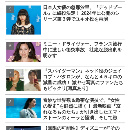
日本人女優の忽那汐里、『デッドプー
ル』に続投決定！ 2024年に公開のシ
リーズ第３弾でユキオ役を再演
ミニー・ドライヴァー、フランス旅行
中に激しい衝突事故 壮絶な脱出劇を
明かす
『スパイダーマン』ネッド役のジェイ
コブ・バタロンが、なんと４５キロの
減量に成功！ 激ヤセ写真にファンたち
もビックリ[写真あり]
奇妙な世界観＆緻密な演技で、“女性
の歴史”を鮮烈に描く！ 最新映画『哀
れなるものたち』が引き出したエマ・
ストーンのオーラと怪演、そして緻密
すぎる演技力！ これは女性の“自由意
【無限の可能性】ディズニーが“その
志”の物語［レビュー＆解説］