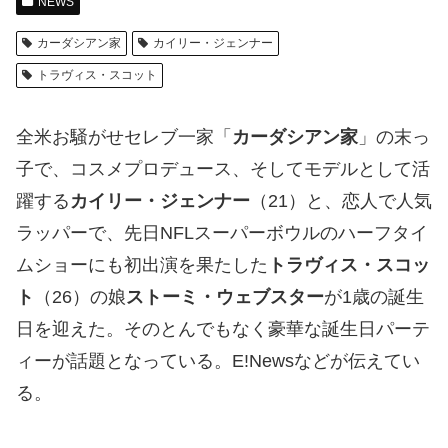
NEWS
カーダシアン家
カイリー・ジェンナー
トラヴィス・スコット
全米お騒がせセレブ一家「
カーダシアン家
」の末っ
子で、コスメプロデュース、そしてモデルとして活
躍する
カイリー・ジェンナー
（21）と、恋人で人気
ラッパーで、先日NFLスーパーボウルのハーフタイ
ムショーにも初出演を果たした
トラヴィス・スコッ
ト
（26）の娘
ストーミ・ウェブスター
が1歳の誕生
日を迎えた。そのとんでもなく豪華な誕生日パーテ
ィーが話題となっている。E!Newsなどが伝えてい
る。