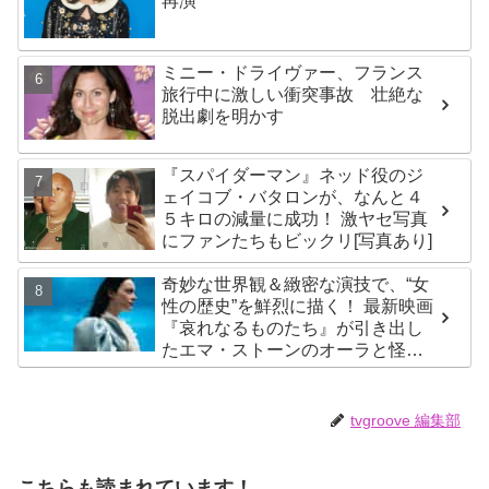
再演
ミニー・ドライヴァー、フランス
旅行中に激しい衝突事故 壮絶な
脱出劇を明かす
『スパイダーマン』ネッド役のジ
ェイコブ・バタロンが、なんと４
５キロの減量に成功！ 激ヤセ写真
にファンたちもビックリ[写真あり]
奇妙な世界観＆緻密な演技で、“女
性の歴史”を鮮烈に描く！ 最新映画
『哀れなるものたち』が引き出し
たエマ・ストーンのオーラと怪
演、そして緻密すぎる演技力！ こ
れは女性の“自由意志”の物語［レビ
ュー＆解説］
tvgroove 編集部
こちらも読まれています！