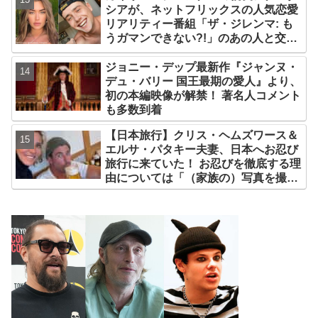
シアが、ネットフリックスの人気恋愛
リアリティー番組「ザ・ジレンマ: も
うガマンできない?!」のあの人と交
際！？ ファンたちがそう予想する理由
とは[写真あり]
ジョニー・デップ最新作『ジャンヌ・
デュ・バリー 国王最期の愛人』より、
初の本編映像が解禁！ 著名人コメント
も多数到着
【日本旅行】クリス・ヘムズワース＆
エルサ・パタキー夫妻、日本へお忍び
旅行に来ていた！ お忍びを徹底する理
由については「（家族の）写真を撮ら
れるとキレそうになる」からという過
去の発言も