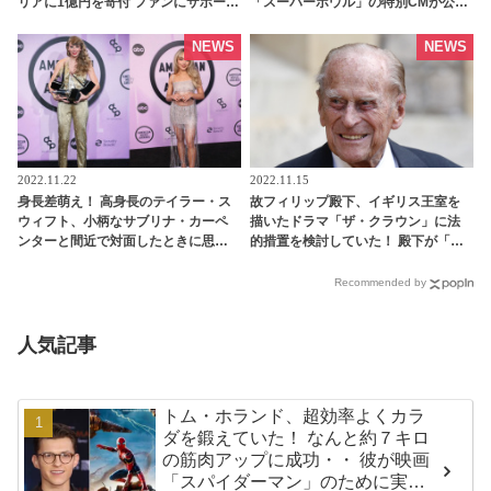
リアに1億円を寄付 ファンにサポート
「スーパーボウル」の特別CMが公開
を呼びかける[動画あり] | tvgroove
［動画あり］ - tvgroove
NEWS
NEWS
2022.11.22
2022.11.15
身長差萌え！ 高身長のテイラー・ス
故フィリップ殿下、イギリス王室を
ウィフト、小柄なサブリナ・カーペ
描いたドラマ「ザ・クラウン」に法
ンターと間近で対面したときに思わ
的措置を検討していた！ 殿下が「非
ずとってしまった行動とは・・？
常に動揺した」問題のシーンと
［動画あり］ - tvgroove
は・・？ - tvgroove
Recommended by
人気記事
トム・ホランド、超効率よくカラ
ダを鍛えていた！ なんと約７キロ
の筋肉アップに成功・・ 彼が映画
「スパイダーマン」のために実践