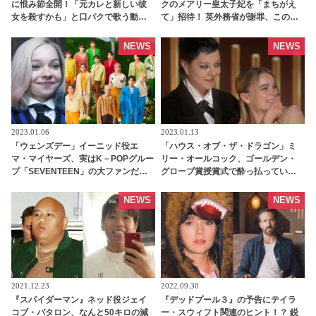
に恨み節全開！「元カレと新しい彼
クのメアリー皇太子妃を「まちがえ
女を殺すかも」と口パクで歌う動画
て」招待！ 英外務省が謝罪、このミ
を投稿・・ それをバレンタインデー
スが起こった理由とは・・？ -
に投稿する皮肉っぷりが話題に［動
tvgroove
NEWS
NEWS
画あり］ - tvgroove
2023.01.06
2023.01.13
「ウェンズデー」イーニッド役エ
「ハウス・オブ・ザ・ドラゴン」ミ
マ・マイヤーズ、実はK－POPグルー
リー・オールコック、ゴールデン・
プ「SEVENTEEN」の大ファンだっ
グローブ賞授賞式で酔っ払ってい
た！ ファン歴はなんと５年… そんな
た！？ 登壇した時の“振る舞い”が話
エマのお気に入りの楽曲とは？ -
題に［写真あり］ - tvgroove
NEWS
NEWS
tvgroove
2021.12.23
2022.09.30
『スパイダーマン』ネッド役ジェイ
『デッドプール３』の予告にテイラ
コブ・バタロン、なんと50キロの減
ー・スウィフト関連のヒント！？ 鋭