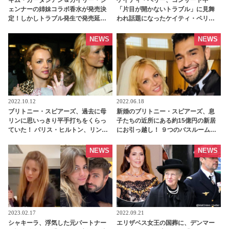
ェンナーの姉妹コラボ香水が発売決
「片目が開かないトラブル」に見舞
定！しかしトラブル発生で発売延期
われ話題になったケイティ・ペリ
へ | tvgroove
ー、このハプニングに自ら言及！ ロ
ボット疑惑についてはなんと答え
NEWS
NEWS
た・・？ - tvgroove
2022.10.12
2022.06.18
ブリトニー・スピアーズ、過去に母
新婚のブリトニー・スピアーズ、息
リンに思いっきり平手打ちをくらっ
子たちの近所にある約15億円の新居
ていた！ パリス・ヒルトン、リンジ
にお引っ越し！ ９つのバスルームに
ー・ローハンと夜遊びした日、何が
映画館、超巨大プールまで… 気にな
起きたのか・・？ 「一生忘れられな
る豪邸の内部が公開［写真あり］ -
NEWS
NEWS
いくらい強く叩かれたの」 -
tvgroove
tvgroove
2023.02.17
2022.09.21
シャキーラ、浮気した元パートナー
エリザベス女王の国葬に、デンマー