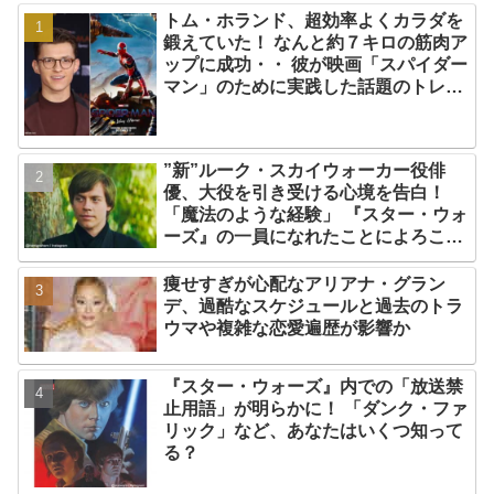
トム・ホランド、超効率よくカラダを
鍛えていた！ なんと約７キロの筋肉ア
ップに成功・・ 彼が映画「スパイダー
マン」のために実践した話題のトレー
ニング方法とは？
”新”ルーク・スカイウォーカー役俳
優、大役を引き受ける心境を告白！
「魔法のような経験」 『スター・ウォ
ーズ』の一員になれたことによろこび
爆発
痩せすぎが心配なアリアナ・グラン
デ、過酷なスケジュールと過去のトラ
ウマや複雑な恋愛遍歴が影響か
『スター・ウォーズ』内での「放送禁
止用語」が明らかに！ 「ダンク・ファ
リック」など、あなたはいくつ知って
る？