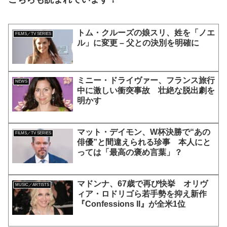
トム・クルーズの娘スリ、姓を「ノエ
FILMS／TV SERIES
ル」に変更 – 父との決別を明確に
ミニー・ドライヴァー、フランス旅行
NEWS
中に激しい衝突事故 壮絶な脱出劇を
明かす
マット・デイモン、W杯決勝で“あの
FILMS／TV SERIES
俳優”と間違えられる珍事 本人にと
っては「最高の褒め言葉」？
マドンナ、67歳で再び快挙 オリヴ
MUSIC／ARTISTS
ィア・ロドリゴら若手勢を抑え新作
『Confessions II』が全米1位