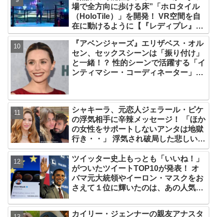
場で全方向に歩ける床”「ホロタイル
（HoloTile）」を開発！ VR空間を自
在に動けるように【『レディプレ』実
現への大きな一歩？】
『アベンジャーズ』エリザベス・オル
セン、セックスシーンは「振り付け」
と一緒！？ 性的シーンで活躍する「イ
ンティマシー・コーディネーター」の
重要性についても語る
シャキーラ、元恋人ジェラール・ピケ
の浮気相手に辛辣メッセージ！ 「ほか
の女性をサポートしないアンタは地獄
行き・・」 浮気され破局した悲しい心
境を赤裸々に語る
ツイッター史上もっとも「いいね！」
がついたツイートTOP10が発表！ オ
バマ元大統領やイーロン・マスクをお
さえて１位に輝いたのは、あの人気俳
優の訃報
カイリー・ジェンナーの親友アナスタ