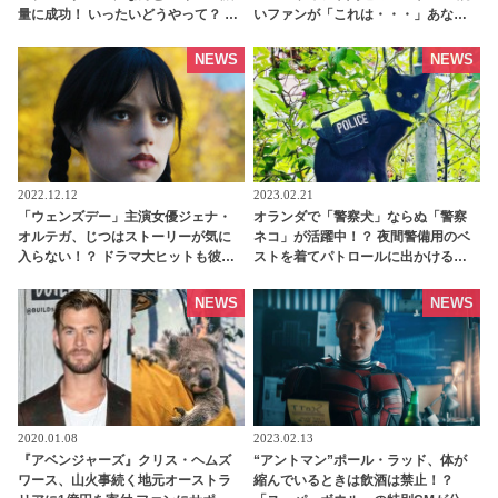
量に成功！ いったいどうやって？ 彼
いファンが「これは・・・」あなた
が取り組んだ運動メニューや食事療
は気づいた？[動画あり] - tvgroove
法が明らかに - tvgroove
NEWS
NEWS
2022.12.12
2023.02.21
「ウェンズデー」主演女優ジェナ・
オランダで「警察犬」ならぬ「警察
オルテガ、じつはストーリーが気に
ネコ」が活躍中！？ 夜間警備用のベ
入らない！？ ドラマ大ヒットも彼女
ストを着てパトロールに出かける姿
がなんとか変えたい設定とは？ -
はまさに警察官！ TikTok動画は450
tvgroove
万回以上の再生数を記録［動画あ
NEWS
NEWS
り］ - tvgroove
2020.01.08
2023.02.13
『アベンジャーズ』クリス・ヘムズ
“アントマン”ポール・ラッド、体が
ワース、山火事続く地元オーストラ
縮んでいるときは飲酒は禁止！？