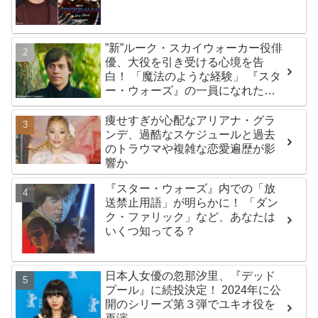
した話題のトレーニング方法と
は？
”新”ルーク・スカイウォーカー役俳
優、大役を引き受ける心境を告
白！ 「魔法のような経験」 『スタ
ー・ウォーズ』の一員になれたこ
とによろこび爆発
痩せすぎが心配なアリアナ・グラ
ンデ、過酷なスケジュールと過去
のトラウマや複雑な恋愛遍歴が影
響か
『スター・ウォーズ』内での「放
送禁止用語」が明らかに！ 「ダン
ク・ファリック」など、あなたは
いくつ知ってる？
日本人女優の忽那汐里、『デッド
プール』に続投決定！ 2024年に公
開のシリーズ第３弾でユキオ役を