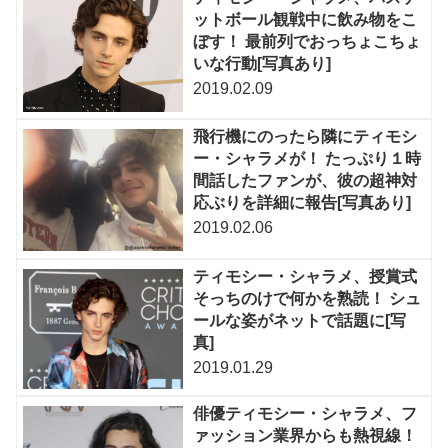
ットボール観戦中に飲み物をこ
ぼす！ 最前列でおっちょこちょ
いな行動[写真あり]
2019.02.09
飛行機にのったら隣にティモシ
ー・シャラメが！ たっぷり１時
間話したファンが、彼の超神対
応ぶりを詳細に報告[写真あり]
2019.02.06
ティモシー・シャラメ、授賞式
そっちのけで何かを熟読！ シュ
ールな姿がネットで話題に[写
真]
2019.01.29
俳優ティモシー・シャラメ、フ
ァッション業界からも熱視線！