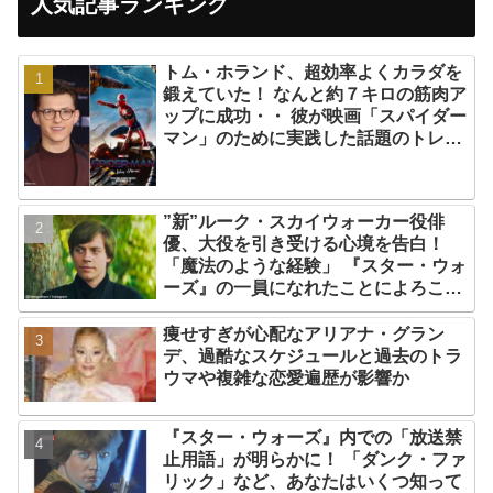
人気記事ランキング
トム・ホランド、超効率よくカラダを
鍛えていた！ なんと約７キロの筋肉ア
ップに成功・・ 彼が映画「スパイダー
マン」のために実践した話題のトレー
ニング方法とは？
”新”ルーク・スカイウォーカー役俳
優、大役を引き受ける心境を告白！
「魔法のような経験」 『スター・ウォ
ーズ』の一員になれたことによろこび
爆発
痩せすぎが心配なアリアナ・グラン
デ、過酷なスケジュールと過去のトラ
ウマや複雑な恋愛遍歴が影響か
『スター・ウォーズ』内での「放送禁
止用語」が明らかに！ 「ダンク・ファ
リック」など、あなたはいくつ知って