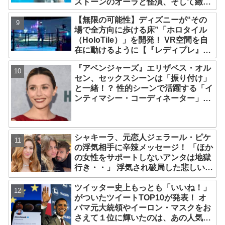
ストーンのオーラと怪演、そして緻密
すぎる演技力！ これは女性の“自由意
【無限の可能性】ディズニーが“その
志”の物語［レビュー＆解説］
場で全方向に歩ける床”「ホロタイル
（HoloTile）」を開発！ VR空間を自
在に動けるように【『レディプレ』実
現への大きな一歩？】
『アベンジャーズ』エリザベス・オル
セン、セックスシーンは「振り付け」
と一緒！？ 性的シーンで活躍する「イ
ンティマシー・コーディネーター」の
重要性についても語る
シャキーラ、元恋人ジェラール・ピケ
の浮気相手に辛辣メッセージ！ 「ほか
の女性をサポートしないアンタは地獄
行き・・」 浮気され破局した悲しい心
境を赤裸々に語る
ツイッター史上もっとも「いいね！」
がついたツイートTOP10が発表！ オ
バマ元大統領やイーロン・マスクをお
さえて１位に輝いたのは、あの人気俳