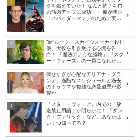
ダを鍛えていた！ なんと約７キロ
の筋肉アップに成功・・ 彼が映画
「スパイダーマン」のために実践
した話題のトレーニング方法と
は？
”新”ルーク・スカイウォーカー役俳
優、大役を引き受ける心境を告
白！ 「魔法のような経験」 『スタ
ー・ウォーズ』の一員になれたこ
とによろこび爆発
痩せすぎが心配なアリアナ・グラ
ンデ、過酷なスケジュールと過去
のトラウマや複雑な恋愛遍歴が影
響か
『スター・ウォーズ』内での「放
送禁止用語」が明らかに！ 「ダン
ク・ファリック」など、あなたは
いくつ知ってる？