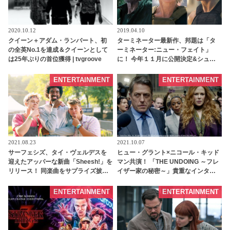
2020.10.12
2019.04.10
クイーン＋アダム・ランバート、初
ターミネーター最新作、邦題は「タ
の全英No.1を達成＆クイーンとして
ーミネーター:ニュー・フェイト」
は25年ぶりの首位獲得 | tvgroove
に！ 今年１１月に公開決定&シュワ
ちゃんらキャストのコメント到着 |
tvgroove
ENTERTAINMENT
ENTERTAINMENT
2021.08.23
2021.10.07
サーフェシズ、タイ・ヴェルデスを
ヒュー・グラント×ニコール・キッド
迎えたアッパーな新曲「Sheesh!」を
マン共演！ 「THE UNDOING ～フレ
リリース！ 同楽曲をサプライズ披露
イザー家の秘密～」貴重なインタビ
したライブ映像も同時公開［動画あ
ュー動画が公開「脚本をむさぼるよ
り］ | tvgroove
うに読んだわ」 - tvgroove
ENTERTAINMENT
ENTERTAINMENT