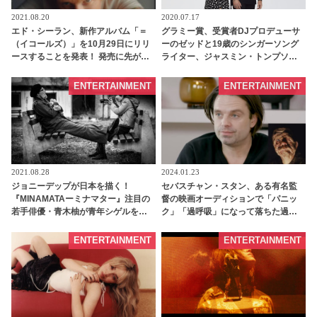
2021.08.20
2020.07.17
エド・シーラン、新作アルバム「＝
グラミー賞、受賞者DJプロデューサ
（イコールズ）」を10月29日にリリ
ーのゼッドと19歳のシンガーソング
ースすることを発表！ 発売に先がけ
ライター、ジャスミン・トンプソン
新曲「ヴィジティング・アワーズ」
がコラボ曲「Funny / ファニー」をリ
のパフォーマンス動画を公開 |
リース！MVも公開［動画あり］ |
ENTERTAINMENT
ENTERTAINMENT
tvgroove
tvgroove
2021.08.28
2024.01.23
ジョニーデップが日本を描く！
セバスチャン・スタン、ある有名監
『MINAMATAーミナマター』注目の
督の映画オーディションで「パニッ
若手俳優・青木柚が青年シゲルを熱
ク」「過呼吸」になって落ちた過去
演 | tvgroove
を振り返る！ 特殊メイクで“顔に障が
いを持つ男性”を演じたA24最新作に
ENTERTAINMENT
ENTERTAINMENT
ついても熱い思いを告白