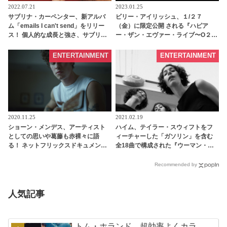
2022.07.21
2023.01.25
サブリナ・カーペンター、新アルバ
ビリー・アイリッシュ、１/２７
ム「emails I can't send」をリリー
（金）に限定公開 される『ハピア
ス！ 個人的な成長と強さ、サブリナ
ー・ザン・エヴァー・ライブ〜O２ア
の様々な変化を表した作品に -
リーナ エクステンデット・カッ
tvgroove
ト〜』本編から”OXYTOCIN”（オキ
ENTERTAINMENT
ENTERTAINMENT
シトン）の歌唱シーンが新たに公開
［動画あり］ - tvgroove
2020.11.25
2021.02.19
ショーン・メンデス、アーティスト
ハイム、テイラー・スウィフトをフ
としての思いや葛藤も赤裸々に語
ィーチャーした「ガソリン」を含む
る！ ネットフリックスドキュメンタ
全18曲で構成された『ウーマン・イ
リー「ショーン・メンデス: ありのま
ン・ミュージック Part Ⅲ』 の拡張盤
まの魅力」がいよいよ配信スタート |
をサプライズ・リリース［オーディ
Recommended by
tvgroove
オあり］ | tvgroove
人気記事
トム・ホランド、超効率よくカラ