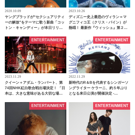
2020.10.09
2023.10.26
ヤングブラッドが“セクシュアリティ
ディズニー史上最恐のヴィラン＝マ
ーの解放”をテーマに歌う新曲「コッ
グニフィコ王（クリス・パイン）が
トン・キャンディー」が本日リリー
熱唱！ 最新作『ウィッシュ』第２弾
ス［リリックビデオあり］ |
先行シングル「This Is The Thanks I
tvgroove
Get？！」配信スタート［動画あり］
ENTERTAINMENT
ENTERTAINMENT
2023.11.29
2022.11.29
クイーン＋アダム・ランバート、第
新時代のR＆Bを代表するシンガーソ
74回NHK紅白歌合戦出場決定！ 「日
ングライター ケラーニ、約５年ぶり
本は、大きな意味がある大切な場
となる来日公演が開催決定 -
所」
tvgroove
ENTERTAINMENT
ENTERTAINMENT