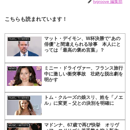
ュー＆解説］
tvgroove 編集部
こちらも読まれています！
マット・デイモン、W杯決勝で“あの
FILMS／TV SERIES
俳優”と間違えられる珍事 本人にと
っては「最高の褒め言葉」？
ミニー・ドライヴァー、フランス旅行
NEWS
中に激しい衝突事故 壮絶な脱出劇を
明かす
トム・クルーズの娘スリ、姓を「ノエ
FILMS／TV SERIES
ル」に変更 – 父との決別を明確に
マドンナ、67歳で再び快挙 オリヴ
MUSIC／ARTISTS