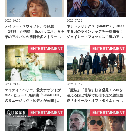
2023.10.30
2022.07.22
テイラー・スウィフト、再録版
ネットフリックス（Netflix）、2022
「1989」が快挙！ Spotifyにおける今
年８月のラインナップを一挙発表！
年のアルバムの初日最多ストリーミ
ジェイミー・フォックス主演のアク
ングを記録
ション・ムービーや、「ロック＆キ
ー」最終シーズン、「セリング・サ
ENTERTAINMENT
ENTERTAINMENT
ンセット」スピンオフなど -
tvgroove
2019.09.02
2021.11.19
ケイティ・ペリー、愛犬ナゲットが
「魔法」「冒険」好き必見！ 240を
MVデビュー！ 最新曲「Small Talk」
超える国と地域で配信予定の超話題
のミュージック・ビデオが公開 |
作「ホイール・オブ・タイム」っ
tvgroove
て？ すでにシーズン２の制作も決定 -
tvgroove
ENTERTAINMENT
ENTERTAINMENT