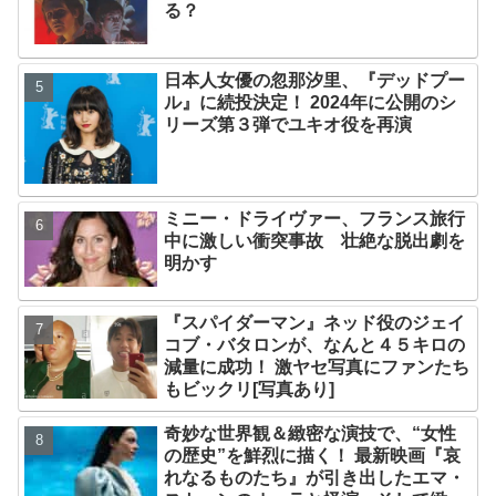
る？
日本人女優の忽那汐里、『デッドプー
ル』に続投決定！ 2024年に公開のシ
リーズ第３弾でユキオ役を再演
ミニー・ドライヴァー、フランス旅行
中に激しい衝突事故 壮絶な脱出劇を
明かす
『スパイダーマン』ネッド役のジェイ
コブ・バタロンが、なんと４５キロの
減量に成功！ 激ヤセ写真にファンたち
もビックリ[写真あり]
奇妙な世界観＆緻密な演技で、“女性
の歴史”を鮮烈に描く！ 最新映画『哀
れなるものたち』が引き出したエマ・