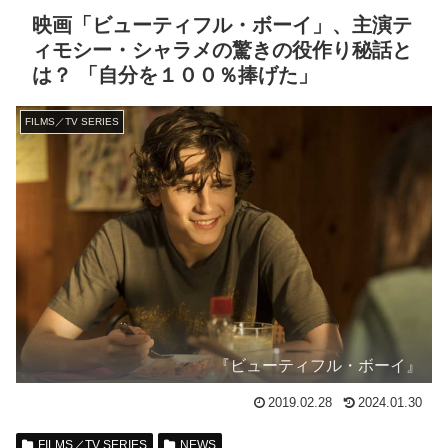
映画「ビューティフル・ボーイ」、主演テ
ィモシー・シャラメの驚きの役作り秘話と
は？ 「自分を１００％捧げた」
FILMS／TV SERIES
『ビューティフル・ボーイ』
2019.02.28
2024.01.30
FILMS／TV SERIES
NEWS