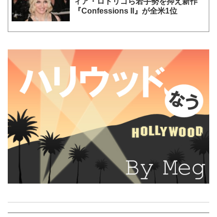
ィア・ロドリゴら若手勢を抑え新作
『Confessions II』が全米1位