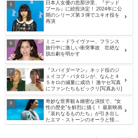
日本人女優の忽那汐里、『デッド
プール』に続投決定！ 2024年に公
開のシリーズ第３弾でユキオ役を
再演
ミニー・ドライヴァー、フランス
旅行中に激しい衝突事故 壮絶な
脱出劇を明かす
『スパイダーマン』ネッド役のジ
ェイコブ・バタロンが、なんと４
５キロの減量に成功！ 激ヤセ写真
にファンたちもビックリ[写真あり]
奇妙な世界観＆緻密な演技で、“女
性の歴史”を鮮烈に描く！ 最新映画
『哀れなるものたち』が引き出し
たエマ・ストーンのオーラと怪
演、そして緻密すぎる演技力！ こ
れは女性の“自由意志”の物語［レビ