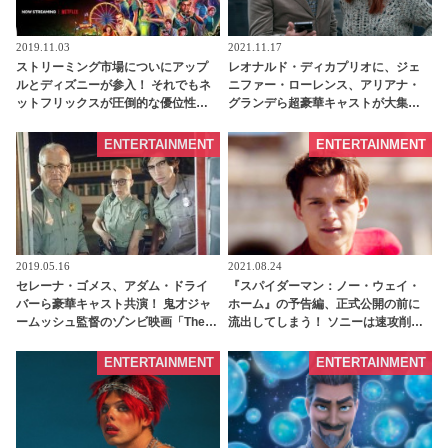
2019.11.03
2021.11.17
ストリーミング市場についにアップ
レオナルド・ディカプリオに、ジェ
ルとディズニーが参入！ それでもネ
ニファー・ローレンス、アリアナ・
ットフリックスが圧倒的な優位性を
グランデら超豪華キャストが大集
保てる理由とは・・？ | tvgroove
結！ ネットフリックス映画『ドン
ト・ルック・アップ』の予告が解
ENTERTAINMENT
ENTERTAINMENT
禁！ 落ちこぼれ天文学者は地球滅亡
の危機を救えるか…？ - tvgroove
2019.05.16
2021.08.24
セレーナ・ゴメス、アダム・ドライ
『スパイダーマン：ノー・ウェイ・
バーら豪華キャスト共演！ 鬼才ジャ
ホーム』の予告編、正式公開の前に
ームッシュ監督のゾンビ映画「The
流出してしまう！ ソニーは速攻削除
Dead Don’t Die（原題）」、２０２
するもファンの間ではトビー・マグ
０年春公開決定 | tvgroove
ワイアとアンドリュー・ガーフィー
ENTERTAINMENT
ENTERTAINMENT
ルドの話題でもちきり［動画あり］ |
tvgroove