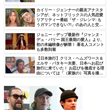
優の訃報
カイリー・ジェンナーの親友アナスタ
シアが、ネットフリックスの人気恋愛
リアリティー番組「ザ・ジレンマ: も
うガマンできない?!」のあの人と交
際！？ ファンたちがそう予想する理由
とは[写真あり]
ジョニー・デップ最新作『ジャンヌ・
デュ・バリー 国王最期の愛人』より、
初の本編映像が解禁！ 著名人コメント
も多数到着
【日本旅行】クリス・ヘムズワース＆
エルサ・パタキー夫妻、日本へお忍び
旅行に来ていた！ お忍びを徹底する理
由については「（家族の）写真を撮ら
れるとキレそうになる」からという過
去の発言も