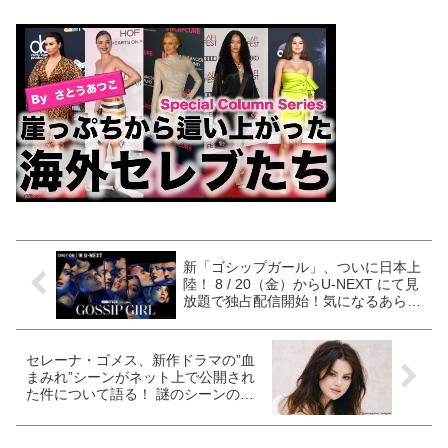
新「ゴシップガール」、ついに日本上
陸！ 8 / 20（金）からU-NEXT にて見
放題で独占配信開始！気になるあらす
じは・・？［写真あり］
セレーナ・ゴメス、新作ドラマの”血
まみれ”シーンがネット上で公開され
た件について語る！ 謎のシーンの真
相とは・・[写真あり][※ネタバレ注
意]