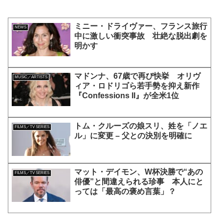
ミニー・ドライヴァー、フランス旅行
NEWS
中に激しい衝突事故 壮絶な脱出劇を
明かす
マドンナ、67歳で再び快挙 オリヴ
MUSIC／ARTISTS
ィア・ロドリゴら若手勢を抑え新作
『Confessions II』が全米1位
トム・クルーズの娘スリ、姓を「ノエ
FILMS／TV SERIES
ル」に変更 – 父との決別を明確に
マット・デイモン、W杯決勝で“あの
FILMS／TV SERIES
俳優”と間違えられる珍事 本人にと
っては「最高の褒め言葉」？