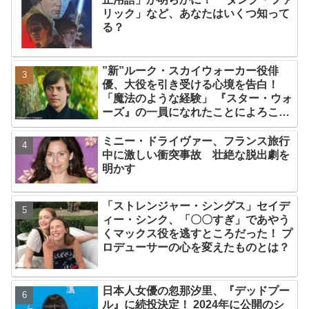
リック」など、あなたはいくつ知って
る？
”新”ルーク・スカイウォーカー役俳
優、大役を引き受ける心境を告白！
「魔法のような経験」 『スター・ウォ
ーズ』の一員になれたことによろこび
爆発
ミニー・ドライヴァー、フランス旅行
中に激しい衝突事故 壮絶な脱出劇を
明かす
「ストレンジャー・シングス」セイデ
ィー・シンク、「〇〇すぎ」であやう
くマックス役を逃すところだった！ プ
ロデューサーの心を変えたものとは？
日本人女優の忽那汐里、『デッドプー
ル』に続投決定！ 2024年に公開のシ