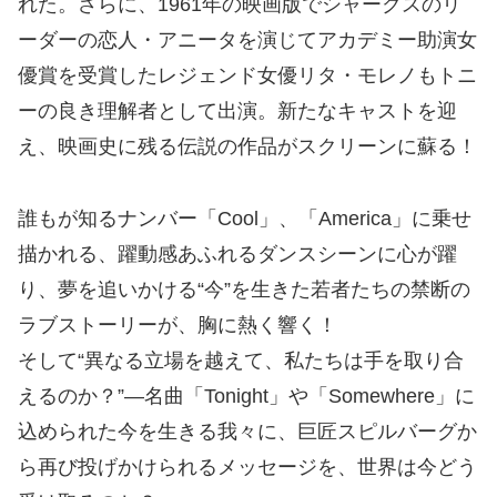
れた。さらに、1961年の映画版でシャークスのリ
ーダーの恋人・アニータを演じてアカデミー助演女
優賞を受賞したレジェンド女優リタ・モレノもトニ
ーの良き理解者として出演。新たなキャストを迎
え、映画史に残る伝説の作品がスクリーンに蘇る！
誰もが知るナンバー「Cool」、「America」に乗せ
描かれる、躍動感あふれるダンスシーンに心が躍
り、夢を追いかける“今”を生きた若者たちの禁断の
ラブストーリーが、胸に熱く響く！
そして“異なる立場を越えて、私たちは手を取り合
えるのか？”―名曲「Tonight」や「Somewhere」に
込められた今を生きる我々に、巨匠スピルバーグか
ら再び投げかけられるメッセージを、世界は今どう