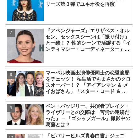
リーズ第３弾でユキオ役を再演
『アベンジャーズ』エリザベス・オル
セン、セックスシーンは「振り付け」
と一緒！？ 性的シーンで活躍する「イ
ンティマシー・コーディネーター」の
重要性についても語る
マーベル映画出演俳優同士の恋愛遍歴
をチェック！ 私生活でもまさかのクロ
スオーバー！？ 「アイアンマン ＆ メ
イおばさん」「スター・ロード ＆ シ
ャロン・カーター」は元恋人だっ
た・・
ペン・バッジリー、共演者ブレイク・
ライヴリーとの交際は「苦労の連続だ
った」 ─ 「ゴシップガール」撮影中の
葛藤とは？
「ビバリーヒルズ青春白書」ジェニ