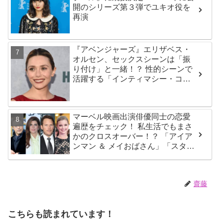
開のシリーズ第３弾でユキオ役を
再演
『アベンジャーズ』エリザベス・
オルセン、セックスシーンは「振
り付け」と一緒！？ 性的シーンで
活躍する「インティマシー・コー
ディネーター」の重要性について
も語る
マーベル映画出演俳優同士の恋愛
遍歴をチェック！ 私生活でもまさ
かのクロスオーバー！？ 「アイア
ンマン ＆ メイおばさん」「スタ
ー・ロード ＆ シャロン・カータ
ー」は元恋人だった・・
齋藤
こちらも読まれています！