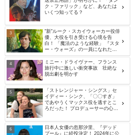
送禁止用語」が明らかに！ 「ダン
ク・ファリック」など、あなたは
いくつ知ってる？
”新”ルーク・スカイウォーカー役俳
優、大役を引き受ける心境を告
白！ 「魔法のような経験」 『スタ
ー・ウォーズ』の一員になれたこ
とによろこび爆発
ミニー・ドライヴァー、フランス
旅行中に激しい衝突事故 壮絶な
脱出劇を明かす
「ストレンジャー・シングス」セ
イディー・シンク、「〇〇すぎ」
であやうくマックス役を逃すとこ
ろだった！ プロデューサーの心を
変えたものとは？
日本人女優の忽那汐里、『デッド
プール』に続投決定！ 2024年に公