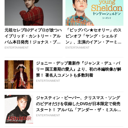
元祖セレブDJディプロが放つハ
「ビッグバン★セオリー」のス
イブリッド・カントリー・アル
ピンオフ「ヤング・シェルド
バム本日発売！ジョナス・ブラ
ン」、主演のイアン・アーミテ
ザーズ、ノア・サイラス他豪華
ージと母親役ゾーイ・ペリーに
ENTERTAINMENT
ENTERTAINMENT
参加アーティストと共に公開試
インタビュー！イアンくんが明
聴会の緊急生配信も | tvgroove
かしたシェルドンに共通する“へ
ジョニー・デップ最新作『ジャンヌ・デュ・バ
んな癖”とは？ | tvgroove
リー 国王最期の愛人』より、初の本編映像が解
禁！ 著名人コメントも多数到着
ENTERTAINMENT
ジャスティン・ビーバー、クリスマス・ソング
のビデオだけを収録したDVDが日本限定で発売
スタート！ アルバム「アンダー・ザ・ミスルト
ウ」の映像版とも言える内容に - tvgroove
ENTERTAINMENT