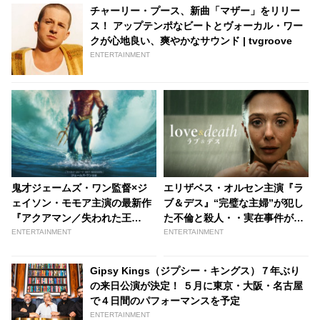
チャーリー・プース、新曲「マザー」をリリー
ス！ アップテンポなビートとヴォーカル・ワー
クが心地良い、爽やかなサウンド | tvgroove
ENTERTAINMENT
鬼才ジェームズ・ワン監督×ジ
エリザベス・オルセン主演『ラ
ェイソン・モモア主演の最新作
ブ＆デス』“完璧な主婦”が犯し
『アクアマン／失われた王
た不倫と殺人・・実在事件がベ
国』、日本公開日が2024年1月
ースのHBO Maxオリジナルドラ
ENTERTAINMENT
ENTERTAINMENT
12日に決定！ あわせて日本版テ
マがU-NEXTにて見放題で独占
ィザーポスターも解禁
配信！ 米本国同時の4/27（木）
Gipsy Kings（ジプシー・キングス）７年ぶり
より - tvgroove
の来日公演が決定！ ５月に東京・大阪・名古屋
で４日間のパフォーマンスを予定
ENTERTAINMENT