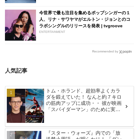
今世界で最も注目を集めるポップシンガーの１
人、リナ・サワヤマがエルトン・ジョンとのコ
ラボシングルのリリースを発表 | tvgroove
ENTERTAINMENT
Recommended by
人気記事
トム・ホランド、超効率よくカラ
ダを鍛えていた！ なんと約７キロ
の筋肉アップに成功・・ 彼が映画
「スパイダーマン」のために実践
した話題のトレーニング方法と
は？
『スター・ウォーズ』内での「放