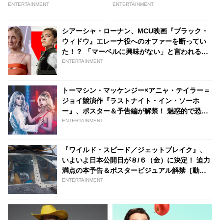
リブなんです」！？ | tvgroove
ラボ！ エディ・レッドメインら
ENTERTAINMENT
ENTERTAINMENT
メインキャスト着用の衣装展や
謎解きイベントなど、魔法の世
シアーシャ・ローナン、MCU映画『ブラック・
界を楽しめるコンテンツが盛り
ウィドウ』エレーナ役へのオファーを断ってい
だくさん - tvgroove
た！？ 「マーベルに興味がない」と言われる彼
女だが、他のキャラクター役でMCU出演を望ん
ENTERTAINMENT
だ過去も・・・
トーマシン・マッケンジー×アニャ・テイラー＝
ジョイ競演作『ラストナイト・イン・ソーホ
ー』、ポスター＆予告編が解禁！ 魅惑的で恐ろ
しい・・・60 年代ロンドンへ［動画あり］ -
ENTERTAINMENT
tvgroove
『ワイルド・スピード／ジェットブレイク』、
いよいよ日本公開日が８/６（金）に決定！ 迫力
満点の本予告＆ポスタービジュアル解禁［動画
あり］ | tvgroove
ENTERTAINMENT