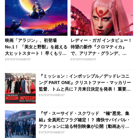
映画「アラジン」、初登場
レディー・ガガ インタビュー！
No.1！ 「美女と野獣」を超える
待望の新作『クロマティカ』
大ヒットスタート！ 早くもリピ
で、アリアナ・グランデ、
ーター続出 | tvgroove
BLACKPINKとのコラボはどう
ENTERTAINMENT
ENTERTAINMENT
やって実現したの？ | tvgroove
『ミッション：インポッシブル／デッドレコニ
ング PART ONE』クリストファー・マッカリー
監督、トムと共に７月来日決定を発表！ 重要シ
ーンの撮影が行われたイタリア・ローマにてワ
ENTERTAINMENT
ールドプレミア開催［写真あり］ - tvgroove
『ザ・スーサイド・スクワッド "極"悪党、集
結』全員死亡フラグ確定！？ 痛快サバイバル・
アクションに迫る特別映像が公開［動画あり］ |
tvgroove
ENTERTAINMENT