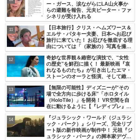
ー・ガース、涙ながらにLA山火事か
らの避難を報告、元夫ピーター・ファ
シネリが受け入れる
【日本旅行】クリス・ヘムズワース＆
エルサ・パタキー夫妻、日本へお忍び
旅行に来ていた！ お忍びを徹底する理
由については「（家族の）写真を撮ら
れるとキレそうになる」からという過
奇妙な世界観＆緻密な演技で、“女性
去の発言も
の歴史”を鮮烈に描く！ 最新映画『哀
れなるものたち』が引き出したエマ・
ストーンのオーラと怪演、そして緻密
すぎる演技力！ これは女性の“自由意
【無限の可能性】ディズニーが“その
志”の物語［レビュー＆解説］
場で全方向に歩ける床”「ホロタイル
（HoloTile）」を開発！ VR空間を自
在に動けるように【『レディプレ』実
現への大きな一歩？】
『ジュラシック・ワールド（ジュラシ
ック・パーク）』シリーズ、完全リブ
ート版の新作映画が制作中！ 元祖『ジ
ュラシック・パーク』の脚本家デヴィ