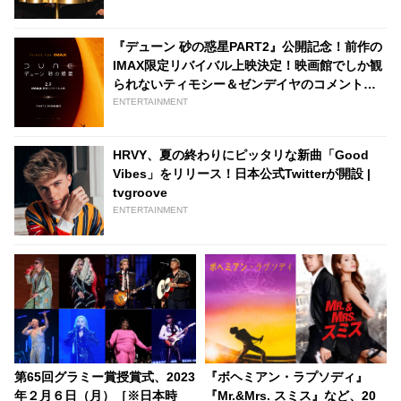
『デューン 砂の惑星PART2』公開記念！前作の
IMAX限定リバイバル上映決定！映画館でしか観
られないティモシー＆ゼンデイヤのコメント
や、PART2の特別映像上映も
ENTERTAINMENT
HRVY、夏の終わりにピッタリな新曲「Good
Vibes」をリリース！日本公式Twitterが開設 |
tvgroove
ENTERTAINMENT
第65回グラミー賞授賞式、2023
『ボヘミアン・ラプソディ』
年２月６日（月）［※日本時
『Mr.&Mrs. スミス』など、20