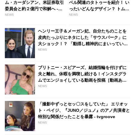
ム・カーダシアン、米証券取引
ベル関連のタトゥーを紹介！ い
委員会と約２億円で和解へ -
ったいどんなデザイン？ トム・
tvgroove
ホランドはスパイダーマンのシ
NEWS
NEWS
ンボル、マーク・ラファロは針
が怖くて断念［写真あり］ -
ヘンリー王子＆メーガン妃、自分たちのことを
tvgroove
皮肉たっぷりにネタにした「サウスパーク」に
大ショック！？ 「動揺し精神的にまいってい
る」 - tvgroove
NEWS
ブリトニー・スピアーズ、結婚指輪を付けずに
夫と離れ、休暇を満喫し続ける！インスタグラ
ムでエンジョイしている動画を投稿［動画あ
り］
NEWS
「撮影中ずっとセッ〇スをしていた」 エリオッ
ト・ペイジ、『JUNO／ジュノ』のアノ共演者と
特別な関係だったことを暴露 - tvgroove
NEWS