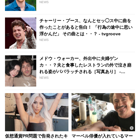
ュメンタリーで告白 - tvgroove
NEWS
チャーリー・プース、なんとセッ◯ス中に曲を
作ったことがあると告白！ 「行為の途中に思い
浮かんだ」 その曲とは・・？ - tvgroove
NEWS
メドウ・ウォーカー、外出中に夫婦ゲン
カ・・？夫と食事したレストランの外で泣き崩
れる姿がパパラッチされる［写真あり］ -
tvgroove
NEWS
仮想通貨PR問題で告発されたキ
マーベル俳優が入れているマー