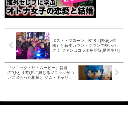
ポスト・マローン、BTS（防弾少年
団）と新年カウントダウンで熱いハ
グ！ ファンはコラボを期待[動画あり]
『ソニック・ザ・ムービー』音速
の“ひとり遊び”に興じるソニックがつ
いに出会った相棒と ジム・キャリー
怪演のドクター・ロボトニックに立ち
向かう！ US版予告編＆場面写真が一
挙公開