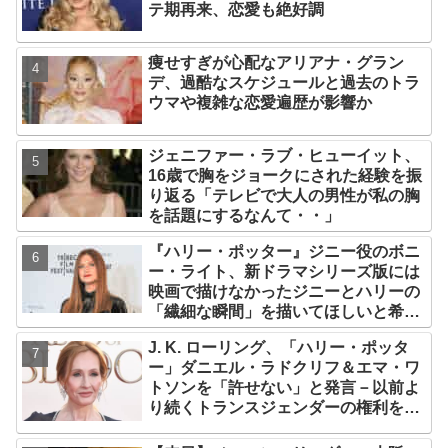
テ期再来、恋愛も絶好調
痩せすぎが心配なアリアナ・グラン
デ、過酷なスケジュールと過去のトラ
ウマや複雑な恋愛遍歴が影響か
ジェニファー・ラブ・ヒューイット、
16歳で胸をジョークにされた経験を振
り返る「テレビで大人の男性が私の胸
を話題にするなんて・・」
『ハリー・ポッター』ジニー役のボニ
ー・ライト、新ドラマシリーズ版には
映画で描けなかったジニーとハリーの
「繊細な瞬間」を描いてほしいと希望
「視聴者として楽しみ」
J. K. ローリング、「ハリー・ポッタ
ー」ダニエル・ラドクリフ＆エマ・ワ
トソンを「許せない」と発言－以前よ
り続くトランスジェンダーの権利をめ
ぐる論争に、再び動き【改めて議論を
整理】