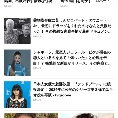
結局、出演叶わず複雑な心境を
当”の理由を明かす「ロバート・
吐露！ 実は別の『スター・ウォ
ダウニーJr.と一緒に仕事をした
NEWS
NEWS
ーズ』関連作に出演予定だっ
かったけど…」 | tvgroove
た…！？ 熱烈なファンの声が逆
薬物依存症に苦しんだロバート・ダウニー・
作用か・・皮肉な顛末を嘆く -
Jr.、最初にドラッグをくれたのはなんと父親だ
tvgroove
った！ その複雑な家庭事情が最新ドキュメンタ
リー内で明らかに - tvgroove
NEWS
シャキーラ、元恋人ジェラール・ピケが現在の
恋人といるのを見て「傷ついた」と心境を告
白！？ 衝撃的な新曲がリリース、その内容とは
- tvgroove
NEWS
日本人女優の忽那汐里、『デッドプール』に続
投決定！ 2024年に公開のシリーズ第３弾でユキ
オ役を再演 - tvgroove
NEWS