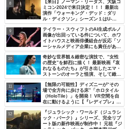
【来日】ノーマン・リーダス、大阪コ
ミコン2024で来日決定！！！ 最新出
演作「ウォーキング・デッド：ダリ
ル・ディクソン」シーズン１はU-
NEXTで配信中
テイラー・スウィフトのAI生成ポルノ
画像が出回っている件について、ホワ
イトハウスと映画俳優組合が反応「ソ
ーシャルメディア企業にも責任があ
る」「議会が法的措置を講じるべき」
奇妙な世界観＆緻密な演技で、“女性
の歴史”を鮮烈に描く！ 最新映画『哀
れなるものたち』が引き出したエマ・
ストーンのオーラと怪演、そして緻密
すぎる演技力！ これは女性の“自由意
【無限の可能性】ディズニーが“その
志”の物語［レビュー＆解説］
場で全方向に歩ける床”「ホロタイル
（HoloTile）」を開発！ VR空間を自
在に動けるように【『レディプレ』実
現への大きな一歩？】
『ジュラシック・ワールド（ジュラシ
ック・パーク）』シリーズ、完全リブ
ート版の新作映画が制作中！ 元祖『ジ