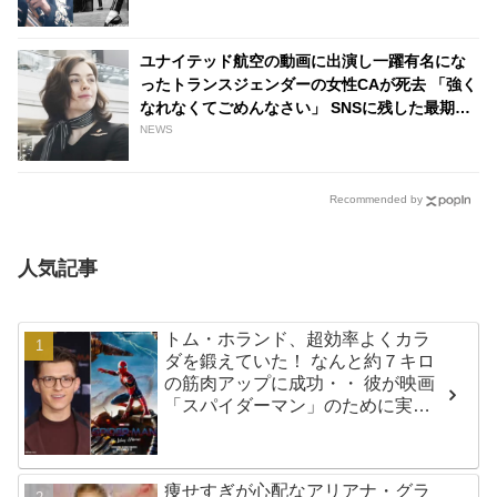
- tvgroove
ユナイテッド航空の動画に出演し一躍有名にな
ったトランスジェンダーの女性CAが死去 「強く
なれなくてごめんなさい」 SNSに残した最期の
言葉とは・・ - tvgroove
NEWS
Recommended by
人気記事
トム・ホランド、超効率よくカラ
ダを鍛えていた！ なんと約７キロ
の筋肉アップに成功・・ 彼が映画
「スパイダーマン」のために実践
した話題のトレーニング方法と
は？
痩せすぎが心配なアリアナ・グラ