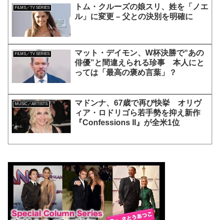
トム・クルーズの娘スリ、姓を「ノエ
FILMS／TV SERIES
ル」に変更 – 父との決別を明確に
マット・デイモン、W杯決勝で“あの
FILMS／TV SERIES
俳優”と間違えられる珍事 本人にと
っては「最高の褒め言葉」？
マドンナ、67歳で再び快挙 オリヴ
MUSIC／ARTISTS
ィア・ロドリゴら若手勢を抑え新作
『Confessions II』が全米1位