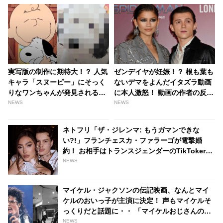
実写版の制作に期待大！？ 人気
ゼンデイヤが妊娠！？ 根も葉も
キャラ「スヌーピー」にそっく
ないデマをよんだイタズラ動画
りなワンちゃんが発見される
に本人激怒！ 動画の作者の反応
「スヌーピーが生命を宿した」
は・・[動画あり] - tvgroove
NEWS
NEWS
［写真・動画あり］ - tvgroove
ネトフリ「ザ・ジレンマ: もうガマンできな
い?!」フランチェスカ・ファラーゴが電撃婚
約！ お相手はトランスジェンダーのTikToker、
しあわせいっぱいの姿をシェア［写真あり］ -
NEWS
tvgroove
マイケル・ジャクソンの伝記映画、なんとマイ
ケルのおいっ子が主演に決定！ 声もマイケルそ
っくりだと話題に・・ 「マイケルおじさんの物
語に命を吹き込むことができて光栄」[動画あり]
NEWS