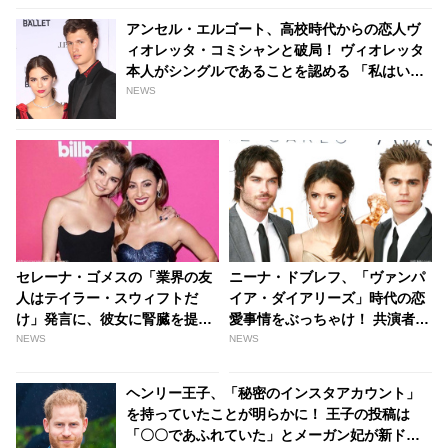
アンセル・エルゴート、高校時代からの恋人ヴ
ィオレッタ・コミシャンと破局！ ヴィオレッタ
本人がシングルであることを認める 「私はいま
26歳で…」 - tvgroove
NEWS
セレーナ・ゴメスの「業界の友
ニーナ・ドブレフ、「ヴァンパ
人はテイラー・スウィフトだ
イア・ダイアリーズ」時代の恋
け」発言に、彼女に腎臓を提供
愛事情をぶっちゃけ！ 共演者だ
した友人女優が意味深コメン
けでなく、オーディション時の
NEWS
NEWS
ト！ さらにセレーナをアンフォ
俳優とも交際していた！？ -
ローし不仲疑惑が再浮上 -
tvgroove
ヘンリー王子、「秘密のインスタアカウント」
tvgroove
を持っていたことが明らかに！ 王子の投稿は
「〇〇であふれていた」とメーガン妃が新ドキ