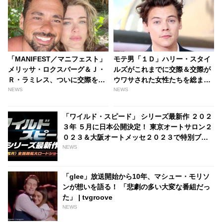
「MANIFEST／マニフェスト」
モテ男「１Ｄ」ハリー・スタイ
メリッサ・ロクスバーグ＆Ｊ・
ルズがこれまでに交際＆交際が
Ｒ・ラミレス、ついに交際をオ
ウワサされた女性たちを総まと
フィシャルに？ フィジーで「信
め | tvgroove
NEWS
NEWS
じられないほど特別な」バケー
ションを過ごす［写真あり］ -
「ワイルド・スピード」 シリーズ最新作 ２０２
tvgroove
３年 ５月に日本公開決定！ 東京オートサロン２
０２３＆大阪オートメッセ２０２３で特別ブー
ス出展決定、ドミニクとブライアンの劇中衣裳
NEWS
も - tvgroove
「glee」放送開始から10年、マシュー・モリソ
ンが想いを語る！ 「悲劇の多い大変な番組だっ
た」 | tvgroove
NEWS