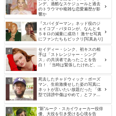
ンデ、過酷なスケジュールと過去
のトラウマや複雑な恋愛遍歴が影
響か
『スパイダーマン』ネッド役のジ
ェイコブ・バタロンが、なんと４
５キロの減量に成功！ 激ヤセ写真
にファンたちもビックリ[写真あり]
セイディー・シンク、初キスの相
手は「ストレンジャー・シング
ス」の共演者であったことを告
白！ 「当時は緊張したけれど、い
ま思えば笑い話」
死去したチャドウィック・ボーズ
マン、生前激痩せした姿の写真に
ネットが言いたい放題だった 「体
型で誹謗中傷はやめて」とファン
が呼びかける
”新”ルーク・スカイウォーカー役俳
優、大役を引き受ける心境を告