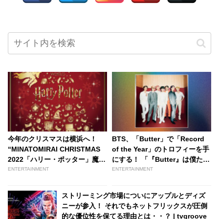
今年のクリスマスは横浜へ！
BTS、「Butter」で「Record
“MINATOMIRAI CHRISTMAS
of the Year」のトロフィーを手
2022「ハリー・ポッター」魔法
にする！ 「『Butter』は僕たち
ワールドと出会う旅”が開催決定
にとって特別な意味を持つ曲」
ENTERTAINMENT
ENTERTAINMENT
- tvgroove
ストリーミング市場についにアップルとディズ
ニーが参入！ それでもネットフリックスが圧倒
的な優位性を保てる理由とは・・？ | tvgroove