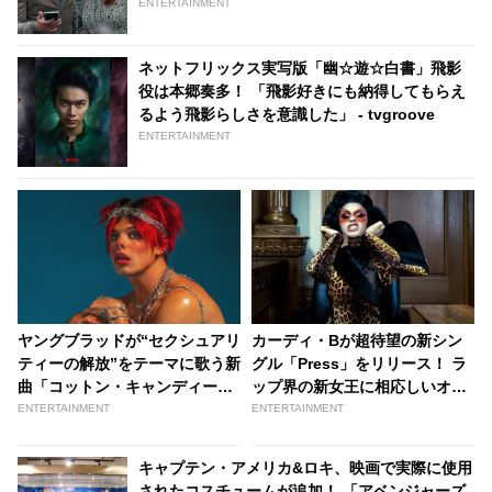
ト・ルック・アップ』の予告が解禁！ 落ちこぼ
ENTERTAINMENT
れ天文学者は地球滅亡の危機を救えるか…？ -
tvgroove
ネットフリックス実写版「幽☆遊☆白書」飛影
役は本郷奏多！ 「飛影好きにも納得してもらえ
るよう飛影らしさを意識した」 - tvgroove
ENTERTAINMENT
ヤングブラッドが“セクシュアリ
カーディ・Bが超待望の新シン
ティーの解放”をテーマに歌う新
グル「Press」をリリース！ ラ
曲「コットン・キャンディー」
ップ界の新女王に相応しいオー
が本日リリース［リリックビデ
ラさえ感じさせる仕上がりに[音
ENTERTAINMENT
ENTERTAINMENT
オあり］ | tvgroove
源あり] | tvgroove
キャプテン・アメリカ&ロキ、映画で実際に使用
されたコスチュームが追加！ 「アベンジャーズ