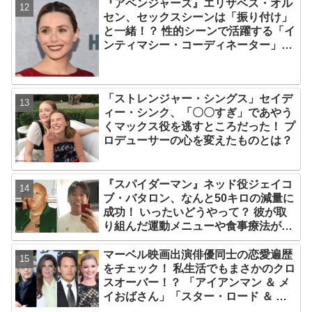
『アベンジャーズ』エリザベス・オル
セン、セックスシーンは「振り付け」
と一緒！？ 性的シーンで活躍する「イ
ンティマシー・コーディネーター」の
重要性についても語る
「ストレンジャー・シングス」セイデ
ィー・シンク、「〇〇すぎ」であやう
くマックス役を逃すところだった！ プ
ロデューサーの心を変えたものとは？
『スパイダーマン』ネッド役ジェイコ
ブ・バタロン、なんと50キロの減量に
成功！ いったいどうやって？ 彼が取
り組んだ運動メニューや食事療法が明
らかに
マーベル映画出演俳優同士の恋愛遍歴
をチェック！ 私生活でもまさかのクロ
スオーバー！？ 「アイアンマン ＆ メ
イおばさん」「スター・ロード ＆ シ
ャロン・カーター」は元恋人だっ