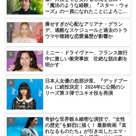
「魔法のような経験」 『スター・ウォ
ーズ』の一員になれたことによろこび
爆発
痩せすぎが心配なアリアナ・グラン
デ、過酷なスケジュールと過去のトラ
ウマや複雑な恋愛遍歴が影響か
ミニー・ドライヴァー、フランス旅行
中に激しい衝突事故 壮絶な脱出劇を
明かす
日本人女優の忽那汐里、『デッドプー
ル』に続投決定！ 2024年に公開のシ
リーズ第３弾でユキオ役を再演
奇妙な世界観＆緻密な演技で、“女性
の歴史”を鮮烈に描く！ 最新映画『哀
れなるものたち』が引き出したエマ・