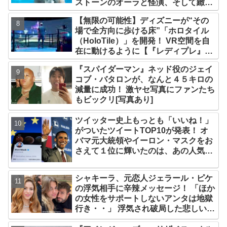
ストーンのオーラと怪演、そして緻密
すぎる演技力！ これは女性の“自由意
【無限の可能性】ディズニーが“その
志”の物語［レビュー＆解説］
場で全方向に歩ける床”「ホロタイル
（HoloTile）」を開発！ VR空間を自
在に動けるように【『レディプレ』実
現への大きな一歩？】
『スパイダーマン』ネッド役のジェイ
コブ・バタロンが、なんと４５キロの
減量に成功！ 激ヤセ写真にファンたち
もビックリ[写真あり]
ツイッター史上もっとも「いいね！」
がついたツイートTOP10が発表！ オ
バマ元大統領やイーロン・マスクをお
さえて１位に輝いたのは、あの人気俳
優の訃報
シャキーラ、元恋人ジェラール・ピケ
の浮気相手に辛辣メッセージ！ 「ほか
の女性をサポートしないアンタは地獄
行き・・」 浮気され破局した悲しい心
境を赤裸々に語る