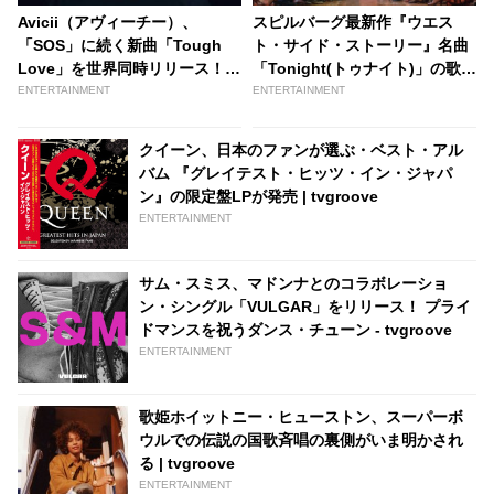
Avicii（アヴィーチー）、
スピルバーグ最新作『ウエス
「SOS」に続く新曲「Tough
ト・サイド・ストーリー』名曲
Love」を世界同時リリース！
「Tonight(トゥナイト)」の歌声
アルバム「TIM」６月発売決定 |
が響き渡る本予告が解禁［動画
ENTERTAINMENT
ENTERTAINMENT
tvgroove
あり］ - tvgroove
クイーン、日本のファンが選ぶ・ベスト・アル
バム 『グレイテスト・ヒッツ・イン・ジャパ
ン』の限定盤LPが発売 | tvgroove
ENTERTAINMENT
サム・スミス、マドンナとのコラボレーショ
ン・シングル「VULGAR」をリリース！ プライ
ドマンスを祝うダンス・チューン - tvgroove
ENTERTAINMENT
歌姫ホイットニー・ヒューストン、スーパーボ
ウルでの伝説の国歌斉唱の裏側がいま明かされ
る | tvgroove
ENTERTAINMENT