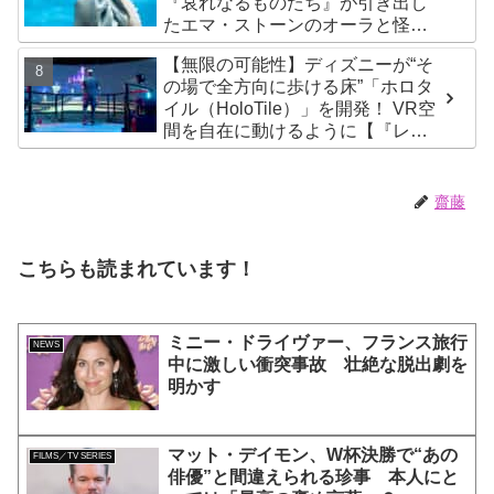
『哀れなるものたち』が引き出し
たエマ・ストーンのオーラと怪
演、そして緻密すぎる演技力！ こ
【無限の可能性】ディズニーが“そ
れは女性の“自由意志”の物語［レビ
の場で全方向に歩ける床”「ホロタ
ュー＆解説］
イル（HoloTile）」を開発！ VR空
間を自在に動けるように【『レデ
ィプレ』実現への大きな一歩？】
齋藤
こちらも読まれています！
ミニー・ドライヴァー、フランス旅行
NEWS
中に激しい衝突事故 壮絶な脱出劇を
明かす
マット・デイモン、W杯決勝で“あの
FILMS／TV SERIES
俳優”と間違えられる珍事 本人にと