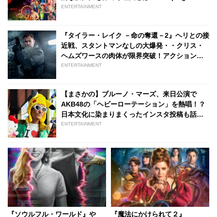
ENTERTAINMENT
『タイラー・レイク －命の奪還－2』ヘリとの接
近戦、スタントマンなしの大爆発・・クリス・
ヘムズワースの肉体が限界突破！アクションシ
ーンのメイキング映像解禁［動画あり］ -
ENTERTAINMENT
tvgroove
【まさかの】ブルーノ・マーズ、来日公演で
AKB48の「ヘビーローテーション」を熱唱！？
日本文化に染まりまくったインスタ投稿も話題
に［動画あり］
ENTERTAINMENT
『ソウルフル・ワールド』や
『魔法にかけられて２』