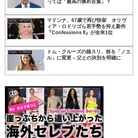
っては「最高の褒め言葉」？
マドンナ、67歳で再び快挙 オリヴ
MUSIC／ARTISTS
ィア・ロドリゴら若手勢を抑え新作
『Confessions II』が全米1位
トム・クルーズの娘スリ、姓を「ノエ
FILMS／TV SERIES
ル」に変更 – 父との決別を明確に