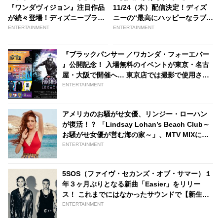
『ワンダヴィジョン』注目作品
11/24（木）配信決定！ディズ
が続々登場！ディズニープラ
ニーの“最高にハッピーなラブス
ス、年末年始の豪華ラインアッ
トーリー”の新たな物語が始まる
ENTERTAINMENT
ENTERTAINMENT
プを発表 | tvgroove
［動画あり］ - tvgroove
『ブラックパンサー ／ワカンダ・フォーエバー
』公開記念！ 入場無料のイベントが東京・名古
屋・大阪で開催へ… 東京店では撮影で使用され
た衣装や実物大の王座の展示も - tvgroove
ENTERTAINMENT
アメリカのお騒がせ女優、リンジー・ローハン
が復活！？ 「Lindsay Lohan’s Beach Club～
お騒がせ女優が営む海の家～」、MTV MIXにて
配信 | tvgroove
ENTERTAINMENT
5SOS（ファイヴ・セカンズ・オブ・サマー）１
年３ヶ月ぶりとなる新曲「Easier」をリリー
ス！ これまでにはなかったサウンドで【新生
5SOS】を表現[MVあり] | tvgroove
ENTERTAINMENT