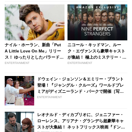
ナイル・ホーラン、新曲「Put
ニコール・キッドマン、ルー
A Little Love On Me」リリー
ク・エヴァンスら豪華キャスト
ス！ ゆったりとしたバラードで
が集結！ 極上のミステリー・ス
メッセージ性の強いラブソング
リラー「ナイン・パーフェク
ENTERTAINMENT
ENTERTAINMENT
に[MVあり] | tvgroove
ト・ストレンジャー」Amazon
Prime Videoにて独占配信決定 |
ドウェイン・ジョンソン＆エミリー・ブラント
tvgroove
登場！『ジャングル・クルーズ』ワールドプレ
ミアがディズニーランド・パークで開催［写真
あり］ | tvgroove
ENTERTAINMENT
レオナルド・ディカプリオに、ジェニファー・
ローレンス、アリアナ・グランデら超豪華キャ
ストが大集結！ ネットフリックス映画『ドン