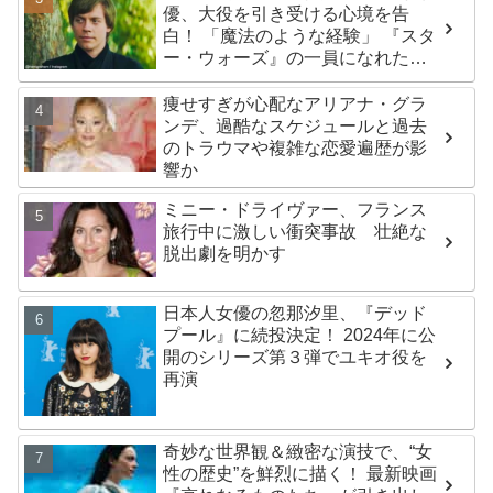
優、大役を引き受ける心境を告
白！ 「魔法のような経験」 『スタ
ー・ウォーズ』の一員になれたこ
とによろこび爆発
痩せすぎが心配なアリアナ・グラ
ンデ、過酷なスケジュールと過去
のトラウマや複雑な恋愛遍歴が影
響か
ミニー・ドライヴァー、フランス
旅行中に激しい衝突事故 壮絶な
脱出劇を明かす
日本人女優の忽那汐里、『デッド
プール』に続投決定！ 2024年に公
開のシリーズ第３弾でユキオ役を
再演
奇妙な世界観＆緻密な演技で、“女
性の歴史”を鮮烈に描く！ 最新映画