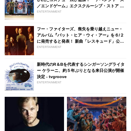
／エンドゲーム」エクスクルーシブ・ストア by
ホットトイズ、開催延長決定 | tvgroove
ENTERTAINMENT
フー・ファイターズ、喪失を乗り越えニュー・
アルバム『バット・ヒア・ウィ・アー』を６/２
に発売すると発表！ 新曲「レスキュード」公開
［MVあり］ - tvgroove
ENTERTAINMENT
新時代のR＆Bを代表するシンガーソングライタ
ー ケラーニ、約５年ぶりとなる来日公演が開催
決定 - tvgroove
ENTERTAINMENT