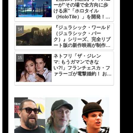
演、そして緻密すぎる演技
ーが“その場で全方向に歩
力！ これは女性の“自由意
ける床”「ホロタイル
志”の物語［レビュー＆解
（HoloTile）」を開発！
説］
VR空間を自在に動けるよ
『ジュラシック・ワールド
うに【『レディプレ』実現
（ジュラシック・パー
への大きな一歩？】
ク）』シリーズ、完全リブ
ート版の新作映画が制作
中！ 元祖『ジュラシック・
ネトフリ「ザ・ジレン
パーク』の脚本家デヴィッ
マ: もうガマンできな
ド・コープが関与
い?!」フランチェスカ・フ
ァラーゴが電撃婚約！ お相
手はトランスジェンダーの
TikToker、しあわせいっぱ
いの姿をシェア［写真あ
り］