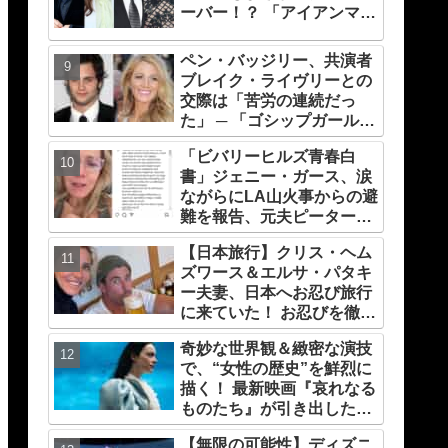
ーバー！？ 「アイアンマン
＆ メイおばさん」「スタ
ー・ロード ＆ シャロン・
ペン・バッジリー、共演者
カーター」は元恋人だっ
ブレイク・ライヴリーとの
た・・
交際は「苦労の連続だっ
た」 ─ 「ゴシップガール」
撮影中の葛藤とは？
「ビバリーヒルズ青春白
書」ジェニー・ガース、涙
ながらにLA山火事からの避
難を報告、元夫ピーター・
ファシネリが受け入れる
【日本旅行】クリス・ヘム
ズワース＆エルサ・パタキ
ー夫妻、日本へお忍び旅行
に来ていた！ お忍びを徹底
する理由については「（家
奇妙な世界観＆緻密な演技
族の）写真を撮られるとキ
で、“女性の歴史”を鮮烈に
レそうになる」からという
描く！ 最新映画『哀れなる
過去の発言も
ものたち』が引き出したエ
マ・ストーンのオーラと怪
【無限の可能性】ディズニ