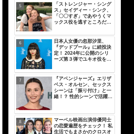
「ストレンジャー・シング
ス」セイディー・シンク、
「〇〇すぎ」であやうくマ
ックス役を逃すところだっ
た！ プロデューサーの心を
変えたものとは？
日本人女優の忽那汐里、
『デッドプール』に続投決
定！ 2024年に公開のシリ
ーズ第３弾でユキオ役を再
演
『アベンジャーズ』エリザ
ベス・オルセン、セックス
シーンは「振り付け」と一
緒！？ 性的シーンで活躍す
る「インティマシー・コー
ディネーター」の重要性に
ついても語る
マーベル映画出演俳優同士
の恋愛遍歴をチェック！ 私
生活でもまさかのクロスオ