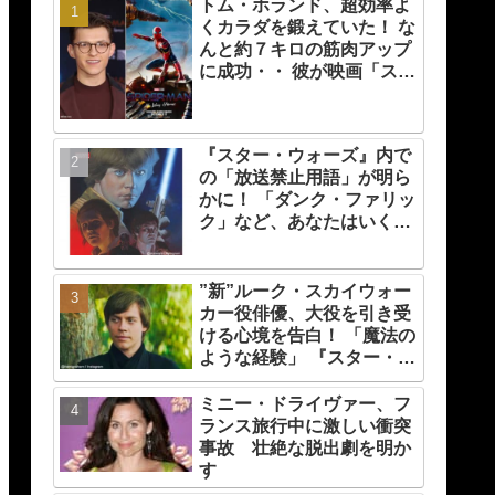
トム・ホランド、超効率よ
くカラダを鍛えていた！ な
んと約７キロの筋肉アップ
に成功・・ 彼が映画「スパ
イダーマン」のために実践
した話題のトレーニング方
法とは？
『スター・ウォーズ』内で
の「放送禁止用語」が明ら
かに！ 「ダンク・ファリッ
ク」など、あなたはいくつ
知ってる？
”新”ルーク・スカイウォー
カー役俳優、大役を引き受
ける心境を告白！ 「魔法の
ような経験」 『スター・ウ
ォーズ』の一員になれたこ
とによろこび爆発
ミニー・ドライヴァー、フ
ランス旅行中に激しい衝突
事故 壮絶な脱出劇を明か
す