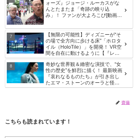
ォーズ』ジョージ・ルーカスがな
んとたまたま「奇跡の映り込
み」！ ファンが大よろこび[動画あ
り]
【無限の可能性】ディズニーが“そ
の場で全方向に歩ける床”「ホロタ
イル（HoloTile）」を開発！ VR空
間を自在に動けるように【『レデ
ィプレ』実現への大きな一歩？】
奇妙な世界観＆緻密な演技で、“女
性の歴史”を鮮烈に描く！ 最新映画
『哀れなるものたち』が引き出し
たエマ・ストーンのオーラと怪
演、そして緻密すぎる演技力！ こ
れは女性の“自由意志”の物語［レビ
ュー＆解説］
齋藤
こちらも読まれています！