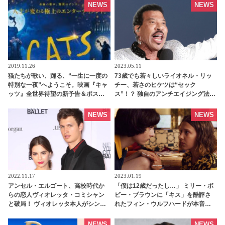
め【後編】 - tvgroove
ラファロは針が怖くて断念［写真あ
NEWS
NEWS
り］ - tvgroove
2019.11.26
2023.05.11
猫たちが歌い、踊る、“一生に一度の
73歳でも若々しいライオネル・リッ
特別な一夜”へようこそ。映画『キャ
チー、若さのヒケツは“セック
ッツ』全世界待望の新予告＆ポスタ
ス”！？ 独自のアンチエイジング法を
ービジュアル公開 | tvgroove
明かす - tvgroove
NEWS
NEWS
2022.11.17
2023.01.19
アンセル・エルゴート、高校時代か
「僕は12歳だったし…」 ミリー・ボ
らの恋人ヴィオレッタ・コミシャン
ビー・ブラウンに「キス」を酷評さ
と破局！ ヴィオレッタ本人がシング
れたフィン・ウルフハードが本音を
ルであることを認める 「私はいま26
告白！ 「ストレンジャー・シング
歳で…」 - tvgroove
ス」での初々しいキスシーンをふり
NEWS
NEWS