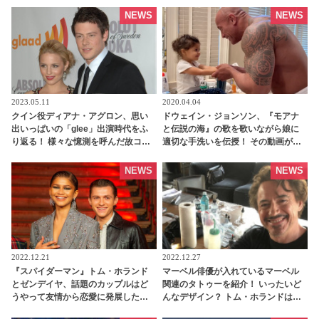
NEWS
NEWS
2023.05.11
2020.04.04
クイン役ディアナ・アグロン、思い
ドウェイン・ジョンソン、『モアナ
出いっぱいの「glee」出演時代をふ
と伝説の海』の歌を歌いながら娘に
り返る！ 様々な憶測を呼んだ故コー
適切な手洗いを伝授！ その動画がカ
リー・モンテースの追悼エピソード
ワイイと話題に［動画あり］ |
欠席についても言及 - tvgroove
tvgroove
NEWS
NEWS
2022.12.21
2022.12.27
『スパイダーマン』トム・ホランド
マーベル俳優が入れているマーベル
とゼンデイヤ、話題のカップルはど
関連のタトゥーを紹介！ いったいど
うやって友情から恋愛に発展した
んなデザイン？ トム・ホランドはス
の？彼らの交際のタイムラインまと
パイダーマンのシンボル、マーク・