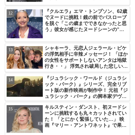
かに
『クルエラ』エマ・トンプソン、62歳
でヌードに挑戦！鏡の前でバスローブ
を脱ぐ「この歳までできなかったと思
う」彼女が感じたヌードシーンの“難
しさ”とは？
シャキーラ、元恋人ジェラール・ピケ
の浮気相手に辛辣メッセージ！ 「ほか
の女性をサポートしないアンタは地獄
行き・・」 浮気され破局した悲しい心
境を赤裸々に語る
『ジュラシック・ワールド（ジュラシ
ック・パーク）』シリーズ、完全リブ
ート版の新作映画が制作中！ 元祖『ジ
ュラシック・パーク』の脚本家デヴィ
ッド・コープが関与
キルスティン・ダンスト、初ヌードシ
ーンに挑戦するも丸々カットされてい
た！ 「とにかく緊張していた…」 映
画『マリー・アントワネット』で果敢
に挑んだ、22歳当時をふり返る