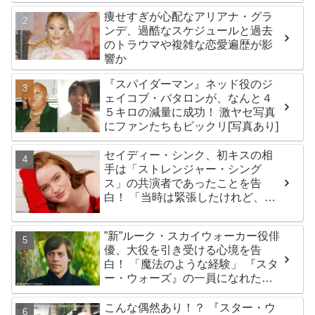
痩せすぎが心配なアリアナ・グラ
ンデ、過酷なスケジュールと過去
のトラウマや複雑な恋愛遍歴が影
響か
『スパイダーマン』ネッド役のジ
ェイコブ・バタロンが、なんと４
５キロの減量に成功！ 激ヤセ写真
にファンたちもビックリ[写真あり]
セイディー・シンク、初キスの相
手は「ストレンジャー・シング
ス」の共演者であったことを告
白！ 「当時は緊張したけれど、い
ま思えば笑い話」
”新”ルーク・スカイウォーカー役俳
優、大役を引き受ける心境を告
白！ 「魔法のような経験」 『スタ
ー・ウォーズ』の一員になれたこ
とによろこび爆発
こんな偶然あり！？ 『スター・ウ