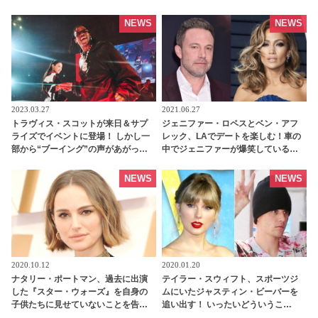
優がオーディション裏話を明かす -
ために・・」 | tvgroove
tvgroove
NEWS
NEWS
2023.03.27
2021.06.27
トラヴィス・スコットが来日＆サプ
ジェニファー・ロペスとベン・アフ
ライズでイベントに登場！ しかし一
レック、LAでデートを楽しむ！車の
部から“ブーイング”の声があがって
中でジェニファーが爆笑している姿
しまった理由とは・・？［写真あ
をパパラッチ［写真あり］ |
り］ - tvgroove
tvgroove
NEWS
NEWS
2020.10.12
2020.01.20
ナタリー・ポートマン、過去に出演
テイラー・スウィフト、スポーツジ
した『スター・ウォーズ』を自身の
ムにいたジャスティン・ビーバーを
子供たちに見せていないことを告
追い出す！ いったいどういうこ
白！ その理由とは | tvgroove
と…？ | tvgroove