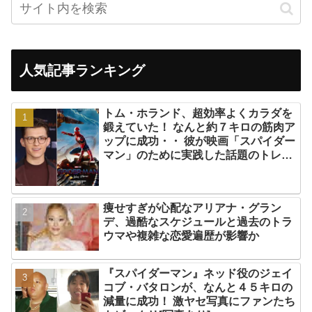
人気記事ランキング
トム・ホランド、超効率よくカラダを
鍛えていた！ なんと約７キロの筋肉ア
ップに成功・・ 彼が映画「スパイダー
マン」のために実践した話題のトレー
ニング方法とは？
痩せすぎが心配なアリアナ・グラン
デ、過酷なスケジュールと過去のトラ
ウマや複雑な恋愛遍歴が影響か
『スパイダーマン』ネッド役のジェイ
コブ・バタロンが、なんと４５キロの
減量に成功！ 激ヤセ写真にファンたち