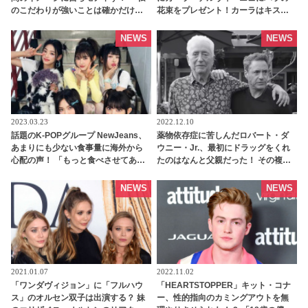
のこだわりが強いことは確かだけ
花束をプレゼント！カーラはキスで
ど…」 それでもその性格を貫く理由
お返し［写真あり］ | tvgroove
とは・・？ - tvgroove
NEWS
NEWS
2023.03.23
2022.12.10
話題のK-POPグループ NewJeans、
薬物依存症に苦しんだロバート・ダ
あまりにも少ない食事量に海外から
ウニー・Jr.、最初にドラッグをくれ
心配の声！ 「もっと食べさせてあげ
たのはなんと父親だった！ その複雑
て！」・・ 彼女たちがMV撮影の合間
な家庭事情が最新ドキュメンタリー
に食べていたものとは…？[動画あり]
内で明らかに - tvgroove
NEWS
NEWS
- tvgroove
2021.01.07
2022.11.02
「ワンダヴィジョン」に「フルハウ
「HEARTSTOPPER」キット・コナ
ス」のオルセン双子は出演する？ 妹
ー、性的指向のカミングアウトを無