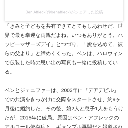
Ben Affleck(@benaffleck)がシェアした投稿
「きみと子どもを共有できてとてもしあわせだ。世
界で最も幸運な両親だよね。いつもありがとう。ハ
ッピーマザーズデイ」とつづり、「愛を込めて、彼
らの父より」と締めくくった。ベンは、ハロウィン
で仮装した時の思い出の写真も一緒に投稿してい
る。
ベンとジェニファーは、2003年に『デアデビル』
での共演をきっかけに交際をスタートさせ、約9ヶ
月後に婚約した。その後、娘2人と息子1人をもうけ
たが、2015年に破局。原因はベン・アフレックの
アルコール依存症と、ギャンブル再開だと報道され