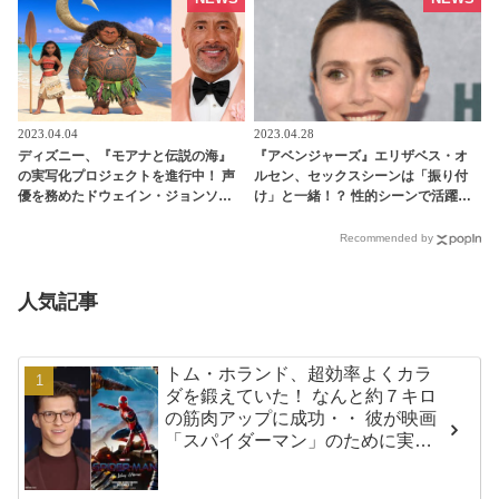
返る［動画あり］ - tvgroove
2023.04.04
2023.04.28
ディズニー、『モアナと伝説の海』
『アベンジャーズ』エリザベス・オ
の実写化プロジェクトを進行中！ 声
ルセン、セックスシーンは「振り付
優を務めたドウェイン・ジョンソン
け」と一緒！？ 性的シーンで活躍す
も出演へ・・ 「マウイとの再会は私
る「インティマシー・コーディネー
にとって深い意味を持つ」 -
ター」の重要性についても語る -
Recommended by
tvgroove
tvgroove
人気記事
トム・ホランド、超効率よくカラ
ダを鍛えていた！ なんと約７キロ
の筋肉アップに成功・・ 彼が映画
「スパイダーマン」のために実践
した話題のトレーニング方法と
は？