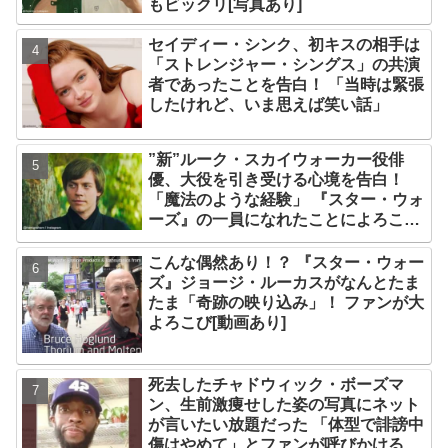
もビックリ[写真あり]
セイディー・シンク、初キスの相手は
「ストレンジャー・シングス」の共演
者であったことを告白！ 「当時は緊張
したけれど、いま思えば笑い話」
”新”ルーク・スカイウォーカー役俳
優、大役を引き受ける心境を告白！
「魔法のような経験」 『スター・ウォ
ーズ』の一員になれたことによろこび
爆発
こんな偶然あり！？ 『スター・ウォー
ズ』ジョージ・ルーカスがなんとたま
たま「奇跡の映り込み」！ ファンが大
よろこび[動画あり]
死去したチャドウィック・ボーズマ
ン、生前激痩せした姿の写真にネット
が言いたい放題だった 「体型で誹謗中
傷はやめて」とファンが呼びかける