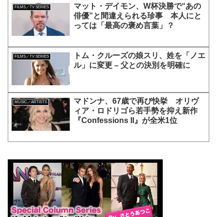
マット・デイモン、W杯決勝で“あの
FILMS／TV SERIES
俳優”と間違えられる珍事 本人にと
っては「最高の褒め言葉」？
トム・クルーズの娘スリ、姓を「ノエ
FILMS／TV SERIES
ル」に変更 – 父との決別を明確に
マドンナ、67歳で再び快挙 オリヴ
MUSIC／ARTISTS
ィア・ロドリゴら若手勢を抑え新作
『Confessions II』が全米1位