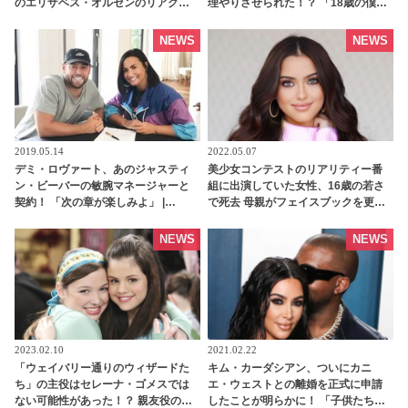
のエリザベス・オルセンのリアクシ
理やりさせられた！？ 「18歳の僕に
ョンに注目[動画あり] | tvgroove
こんなことさせるなんて…」 ツイッ
ターで世間に物申す - tvgroove
NEWS
NEWS
2019.05.14
2022.05.07
デミ・ロヴァート、あのジャスティ
美少女コンテストのリアリティー番
ン・ビーバーの敏腕マネージャーと
組に出演していた女性、16歳の若さ
契約！ 「次の章が楽しみよ」 |
で死去 母親がフェイスブックを更新
tvgroove
「今は何か考えることも、言葉を発
することもできません」 - tvgroove
NEWS
NEWS
2023.02.10
2021.02.22
「ウェイバリー通りのウィザードた
キム・カーダシアン、ついにカニ
ち」の主役はセレーナ・ゴメスでは
エ・ウェストとの離婚を正式に申請
ない可能性があった！？ 親友役の女
したことが明らかに！ 「子供たちの