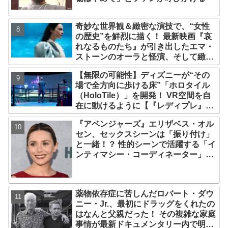
奇妙な世界観＆緻密な演技で、“女性
の歴史”を鮮烈に描く！ 最新映画『哀
れなるものたち』が引き出したエマ・
ストーンのオーラと怪演、そして緻密
すぎる演技力！ これは女性の“自由意
【無限の可能性】ディズニーが“その
志”の物語［レビュー＆解説］
場で全方向に歩ける床”「ホロタイル
（HoloTile）」を開発！ VR空間を自
在に動けるように【『レディプレ』実
現への大きな一歩？】
『アベンジャーズ』エリザベス・オル
セン、セックスシーンは「振り付け」
と一緒！？ 性的シーンで活躍する「イ
ンティマシー・コーディネーター」の
重要性についても語る
薬物依存症に苦しんだロバート・ダウ
ニー・Jr.、最初にドラッグをくれたの
はなんと父親だった！ その複雑な家庭
事情が最新ドキュメンタリー内で明ら