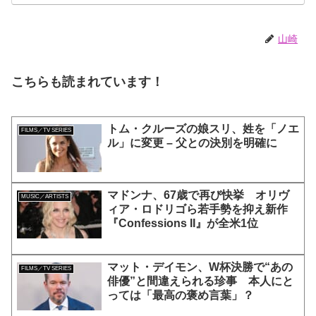
演、そして緻密すぎる演技力！ こ
れは女性の“自由意志”の物語［レビ
ュー＆解説］
山崎
こちらも読まれています！
トム・クルーズの娘スリ、姓を「ノエ
FILMS／TV SERIES
ル」に変更 – 父との決別を明確に
マドンナ、67歳で再び快挙 オリヴ
MUSIC／ARTISTS
ィア・ロドリゴら若手勢を抑え新作
『Confessions II』が全米1位
マット・デイモン、W杯決勝で“あの
FILMS／TV SERIES
俳優”と間違えられる珍事 本人にと
っては「最高の褒め言葉」？