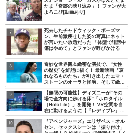
ズ』ジョージ・ルーカスがなんとたま
たま「奇跡の映り込み」！ ファンが大
よろこび[動画あり]
死去したチャドウィック・ボーズマ
ン、生前激痩せした姿の写真にネット
が言いたい放題だった 「体型で誹謗中
傷はやめて」とファンが呼びかける
奇妙な世界観＆緻密な演技で、“女性
の歴史”を鮮烈に描く！ 最新映画『哀
れなるものたち』が引き出したエマ・
ストーンのオーラと怪演、そして緻密
すぎる演技力！ これは女性の“自由意
【無限の可能性】ディズニーが“その
志”の物語［レビュー＆解説］
場で全方向に歩ける床”「ホロタイル
（HoloTile）」を開発！ VR空間を自
在に動けるように【『レディプレ』実
現への大きな一歩？】
『アベンジャーズ』エリザベス・オル
セン、セックスシーンは「振り付け」