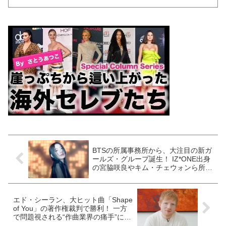
BTSの所属事務所から、大注目の新ガ
ールズ・グループ誕生！ IZ*ONE出身
の宮脇咲良やキム・チェウォンら所
属・・ オランダでバレエを学んだ日
本人美女も
エド・シーラン、大ヒット曲「Shape
of You」の著作権裁判で勝利！ 一方
で問題視される“作曲業界の痛手”につ
いても言及