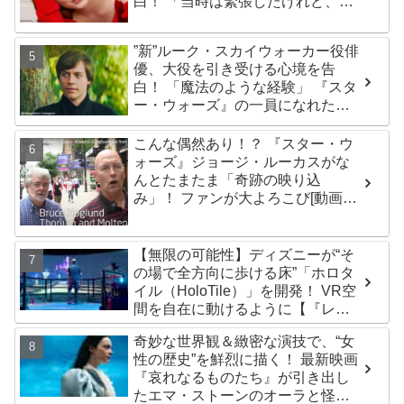
白！ 「当時は緊張したけれど、い
ま思えば笑い話」
”新”ルーク・スカイウォーカー役俳
優、大役を引き受ける心境を告
白！ 「魔法のような経験」 『スタ
ー・ウォーズ』の一員になれたこ
とによろこび爆発
こんな偶然あり！？ 『スター・ウ
ォーズ』ジョージ・ルーカスがな
んとたまたま「奇跡の映り込
み」！ ファンが大よろこび[動画あ
り]
【無限の可能性】ディズニーが“そ
の場で全方向に歩ける床”「ホロタ
イル（HoloTile）」を開発！ VR空
間を自在に動けるように【『レデ
ィプレ』実現への大きな一歩？】
奇妙な世界観＆緻密な演技で、“女
性の歴史”を鮮烈に描く！ 最新映画
『哀れなるものたち』が引き出し
たエマ・ストーンのオーラと怪