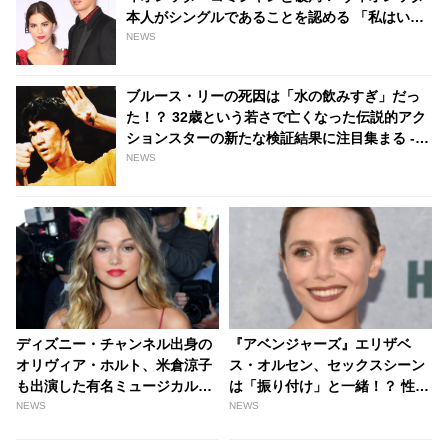
本人がシングルであることを認める 「私はいま
26歳で…」 - tvgroove
NEWS
ブルース・リーの死因は「水の飲みすぎ」だっ
た！？ 32歳という若さで亡くなった伝説的アク
ションスターの新たな検証結果に注目集まる -
tvgroove
NEWS
ディズニー・チャンネル出身の
『アベンジャーズ』エリザベ
オリヴィア・ホルト、米倉涼子
ス・オルセン、セックスシーン
も出演した有名ミュージカル
は「振り付け」と一緒！？ 性的
「シカゴ」の主演に抜てき！ ブ
シーンで活躍する「インティマ
NEWS
NEWS
ロードウェイデビューに「感謝
シー・コーディネーター」の重