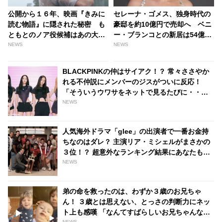
公開から１６年、映画『きみに
セレーナ・ゴメス、独身時代の
読む物語』に隠された秘密 も
豪邸を約10億円で売却へ ベニ
ともとのノア役候補はあの大御
ー・ブランコとの新居は54億円
所俳優だった・・？ | tvgroove
超
NEWS
NEWS
BLACKPINKの仲はサイアク！？ 常々ささやか
れる不仲説にメンバーのジスがついに反応！
「そういうウワサをネットで見るたびに・・」 -
tvgroove
NEWS
人気海外ドラマ「glee」の出演者で一番お金持
ちなのはダレ？ 主演リア・ミシェルがまさかの
３位！？ 超意外なランキング結果にあなたもビ
ックリ・・？ - tvgroove
NEWS
弟の命を救ったのは、わずか３歳のお兄ちゃ
ん！ ３歳とは思えない、とっさの判断力にネッ
ト上も感嘆 「なんてすばらしいお兄ちゃんな
NEWS