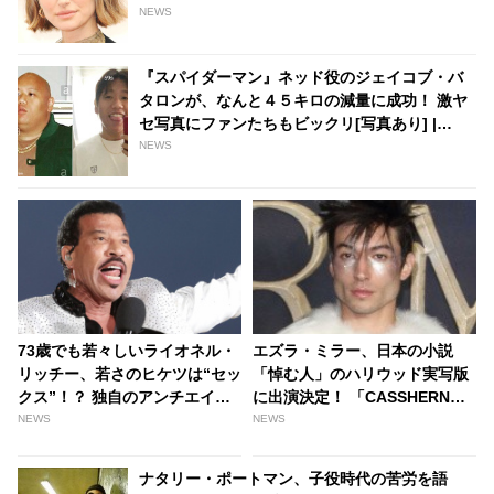
NEWS
『スパイダーマン』ネッド役のジェイコブ・バ
タロンが、なんと４５キロの減量に成功！ 激ヤ
セ写真にファンたちもビックリ[写真あり] |
tvgroove
NEWS
73歳でも若々しいライオネル・
エズラ・ミラー、日本の小説
リッチー、若さのヒケツは“セッ
「悼む人」のハリウッド実写版
クス”！？ 独自のアンチエイジ
に出演決定！ 「CASSHERN」
ング法を明かす - tvgroove
紀里谷和明監督と日米タッグへ
NEWS
NEWS
| tvgroove
ナタリー・ポートマン、子役時代の苦労を語