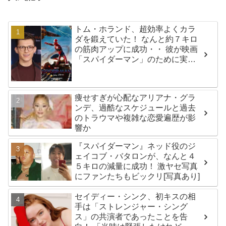
トム・ホランド、超効率よくカラ
ダを鍛えていた！ なんと約７キロ
の筋肉アップに成功・・ 彼が映画
「スパイダーマン」のために実践
した話題のトレーニング方法と
は？
痩せすぎが心配なアリアナ・グラ
ンデ、過酷なスケジュールと過去
のトラウマや複雑な恋愛遍歴が影
響か
『スパイダーマン』ネッド役のジ
ェイコブ・バタロンが、なんと４
５キロの減量に成功！ 激ヤセ写真
にファンたちもビックリ[写真あり]
セイディー・シンク、初キスの相
手は「ストレンジャー・シング
ス」の共演者であったことを告