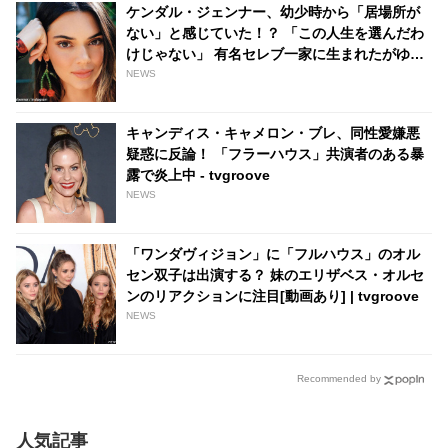
の気持ちしかない」とよろこび
要性についても語る - tvgroove
ケンダル・ジェンナー、幼少時から「居場所が
爆発 - tvgroove
ない」と感じていた！？ 「この人生を選んだわ
けじゃない」 有名セレブ一家に生まれたがゆえ
の苦労を吐露 - tvgroove
NEWS
キャンディス・キャメロン・ブレ、同性愛嫌悪
疑惑に反論！ 「フラーハウス」共演者のある暴
露で炎上中 - tvgroove
NEWS
「ワンダヴィジョン」に「フルハウス」のオル
セン双子は出演する？ 妹のエリザベス・オルセ
ンのリアクションに注目[動画あり] | tvgroove
NEWS
Recommended by
人気記事