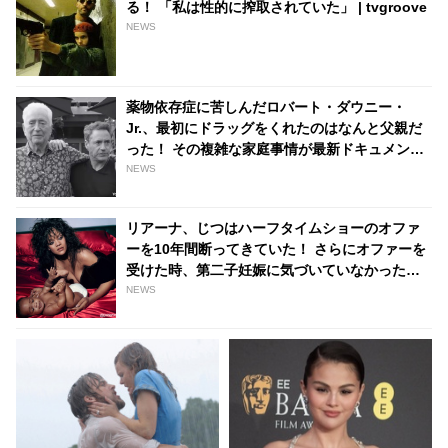
る！ 「私は性的に搾取されていた」 | tvgroove
NEWS
薬物依存症に苦しんだロバート・ダウニー・
Jr.、最初にドラッグをくれたのはなんと父親だ
った！ その複雑な家庭事情が最新ドキュメンタ
リー内で明らかに - tvgroove
NEWS
リアーナ、じつはハーフタイムショーのオファ
ーを10年間断ってきていた！ さらにオファーを
受けた時、第二子妊娠に気づいていなかったこ
とが明らかに 「『不可能なことなんてない』っ
NEWS
て思える」 - tvgroove