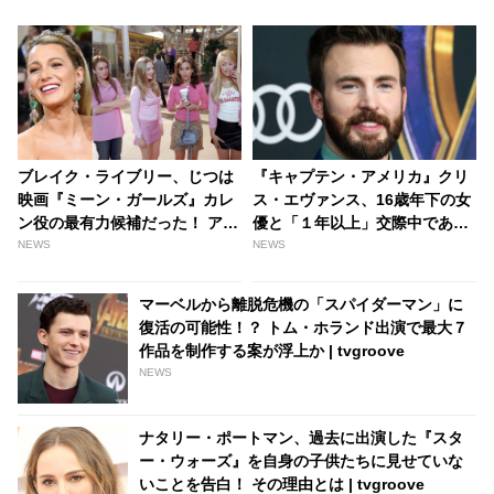
ブレイク・ライブリー、じつは
『キャプテン・アメリカ』クリ
映画『ミーン・ガールズ』カレ
ス・エヴァンス、16歳年下の女
ン役の最有力候補だった！ アマ
優と「１年以上」交際中である
ンダ・サイフリッドがオーディ
ことが発覚！ お相手女性は５か
NEWS
NEWS
ション当時を振り返る -
国語を使いこなす才女、手つな
tvgroove
ぎ姿もキャッチ［写真あり］ -
マーベルから離脱危機の「スパイダーマン」に
tvgroove
復活の可能性！？ トム・ホランド出演で最大７
作品を制作する案が浮上か | tvgroove
NEWS
ナタリー・ポートマン、過去に出演した『スタ
ー・ウォーズ』を自身の子供たちに見せていな
いことを告白！ その理由とは | tvgroove