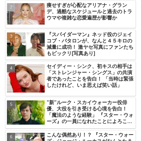
痩せすぎが心配なアリアナ・グラン
デ、過酷なスケジュールと過去のトラ
ウマや複雑な恋愛遍歴が影響か
『スパイダーマン』ネッド役のジェイ
コブ・バタロンが、なんと４５キロの
減量に成功！ 激ヤセ写真にファンたち
もビックリ[写真あり]
セイディー・シンク、初キスの相手は
「ストレンジャー・シングス」の共演
者であったことを告白！ 「当時は緊張
したけれど、いま思えば笑い話」
”新”ルーク・スカイウォーカー役俳
優、大役を引き受ける心境を告白！
「魔法のような経験」 『スター・ウォ
ーズ』の一員になれたことによろこび
爆発
こんな偶然あり！？ 『スター・ウォー