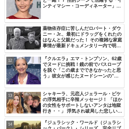
と一緒！？ 性的シーンで活躍する「イ
ンティマシー・コーディネーター」の
重要性についても語る
薬物依存症に苦しんだロバート・ダウ
ニー・Jr.、最初にドラッグをくれたの
はなんと父親だった！ その複雑な家庭
事情が最新ドキュメンタリー内で明ら
かに
『クルエラ』エマ・トンプソン、62歳
でヌードに挑戦！鏡の前でバスローブ
を脱ぐ「この歳までできなかったと思
う」彼女が感じたヌードシーンの“難
しさ”とは？
シャキーラ、元恋人ジェラール・ピケ
の浮気相手に辛辣メッセージ！ 「ほか
の女性をサポートしないアンタは地獄
行き・・」 浮気され破局した悲しい心
境を赤裸々に語る
『ジュラシック・ワールド（ジュラシ
ック・パーク）』シリーズ、完全リブ