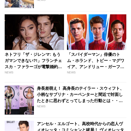
の」［動画］ - tvgroove
ネトフリ「ザ・ジレンマ: もう
「スパイダーマン」俳優のト
ガマンできない?!」フランチェ
ム・ホランド、トビー・マグワ
スカ・ファラーゴが電撃婚約！
イア、アンドリュー・ガーフィ
お相手はトランスジェンダーの
ールド、なんとグループチャッ
NEWS
NEWS
TikToker、しあわせいっぱいの
トを持っていることが明らか
姿をシェア［写真あり］ -
に！ 彼らが話している内容と
身長差萌え！ 高身長のテイラー・スウィフト、
tvgroove
は・・？ - tvgroove
小柄なサブリナ・カーペンターと間近で対面し
たときに思わずとってしまった行動とは・・？
［動画あり］ - tvgroove
NEWS
アンセル・エルゴート、高校時代からの恋人ヴ
ィオレッタ・コミシャンと破局！ ヴィオレッタ