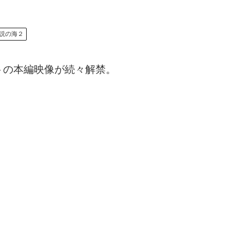
説の海２
トの本編映像が続々解禁。