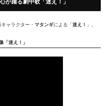
心が躍る劇中歌「迷え！」
新キャラクター・
マタンギ
による「
迷え！
」。
像「迷え！」