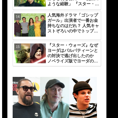
ような経験」 『スター・ウ
ォーズ』の一員になれたこ
とによろこび爆発
人気海外ドラマ「ゴシップ
ガール」出演者で一番お金
持ちなのはだれ？ 人気キャ
ストぞろいの中でトップは
やっぱりアノ人
『スター・ウォーズ』なぜ
ヨーダはパルパティーンと
の対決で逃げ出したのか
ノベライズ版でヨーダの心
境が明かされる