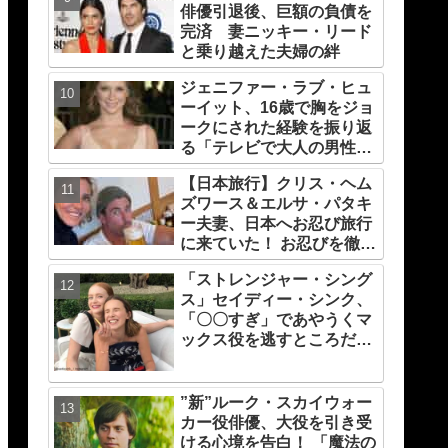
俳優引退後、巨額の負債を
完済 妻ニッキー・リード
と乗り越えた夫婦の絆
ジェニファー・ラブ・ヒュ
ーイット、16歳で胸をジョ
ークにされた経験を振り返
る「テレビで大人の男性が
私の胸を話題にするなん
【日本旅行】クリス・ヘム
て・・」
ズワース＆エルサ・パタキ
ー夫妻、日本へお忍び旅行
に来ていた！ お忍びを徹底
する理由については「（家
「ストレンジャー・シング
族の）写真を撮られるとキ
ス」セイディー・シンク、
レそうになる」からという
「〇〇すぎ」であやうくマ
過去の発言も
ックス役を逃すところだっ
た！ プロデューサーの心を
変えたものとは？
”新”ルーク・スカイウォー
カー役俳優、大役を引き受
ける心境を告白！ 「魔法の