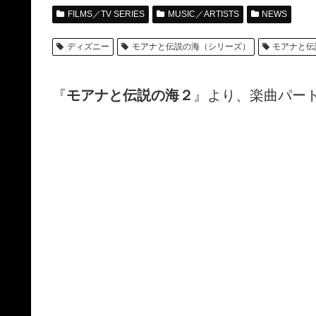
FILMS／TV SERIES
MUSIC／ARTISTS
NEWS
ディズニー
モアナと伝説の海（シリーズ）
モアナと伝
『
モアナと伝説の海２
』より、楽曲パー