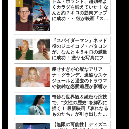
トム・ホランド、超効率よ
くカラダを鍛えていた！ な
んと約７キロの筋肉アップ
に成功・・ 彼が映画「スパ
イダーマン」のために実践
した話題のトレーニング方
法とは？
『スパイダーマン』ネッド
役のジェイコブ・バタロン
が、なんと４５キロの減量
に成功！ 激ヤセ写真にファ
ンたちもビックリ[写真あ
り]
痩せすぎが心配なアリア
ナ・グランデ、過酷なスケ
ジュールと過去のトラウマ
や複雑な恋愛遍歴が影響か
奇妙な世界観＆緻密な演技
で、“女性の歴史”を鮮烈に
描く！ 最新映画『哀れなる
ものたち』が引き出したエ
マ・ストーンのオーラと怪
【無限の可能性】ディズニ
演、そして緻密すぎる演技