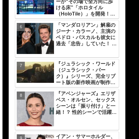
ーが“その場で全方向に歩
力！ これは女性の“自由意
ける床”「ホロタイル
志”の物語［レビュー＆解
（HoloTile）」を開発！
説］
VR空間を自在に動けるよ
「マンダロリアン」解雇の
うに【『レディプレ』実現
ジーナ・カラーノ、主演の
への大きな一歩？】
ペドロ・パスカルも彼女に
過去「忠告」していた！ 今
後の再キャスティングはど
うなる・・・？
『ジュラシック・ワールド
（ジュラシック・パー
ク）』シリーズ、完全リブ
ート版の新作映画が制作
中！ 元祖『ジュラシック・
『アベンジャーズ』エリザ
パーク』の脚本家デヴィッ
ベス・オルセン、セックス
ド・コープが関与
シーンは「振り付け」と一
緒！？ 性的シーンで活躍す
る「インティマシー・コー
ディネーター」の重要性に
ついても語る
イアン・サマーホルダー、