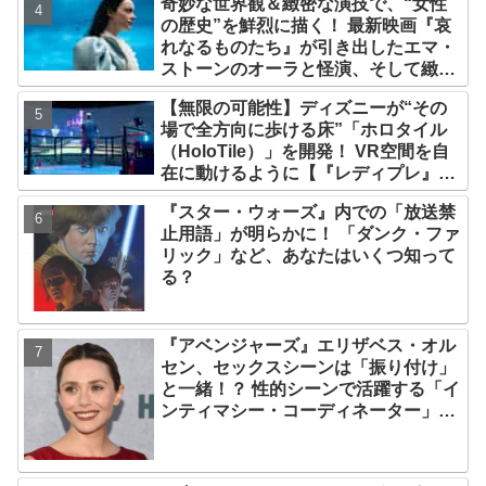
奇妙な世界観＆緻密な演技で、“女性
の歴史”を鮮烈に描く！ 最新映画『哀
れなるものたち』が引き出したエマ・
ストーンのオーラと怪演、そして緻密
すぎる演技力！ これは女性の“自由意
【無限の可能性】ディズニーが“その
志”の物語［レビュー＆解説］
場で全方向に歩ける床”「ホロタイル
（HoloTile）」を開発！ VR空間を自
在に動けるように【『レディプレ』実
現への大きな一歩？】
『スター・ウォーズ』内での「放送禁
止用語」が明らかに！ 「ダンク・ファ
リック」など、あなたはいくつ知って
る？
『アベンジャーズ』エリザベス・オル
セン、セックスシーンは「振り付け」
と一緒！？ 性的シーンで活躍する「イ
ンティマシー・コーディネーター」の
重要性についても語る