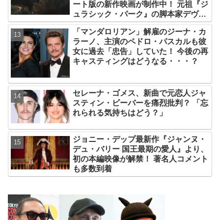
ート版の新作映画が制作中！ 元祖『ジ
ュラシック・パーク』の脚本家デヴィ
ッド・コープが関与
「マンダロリアン」解雇のジーナ・カ
ラーノ、主演のペドロ・パスカルも彼
女に過去「忠告」していた！ 今後の再
キャスティングはどうなる・・・？
セレーナ・ゴメス、新曲で元恋人ジャ
スティン・ビーバーを痛烈批判？ 「忘
れられる気持ちはどう？」
ジョニー・デップ最新作『ジャンヌ・
デュ・バリー 国王最期の愛人』より、
初の本編映像が解禁！ 著名人コメント
も多数到着