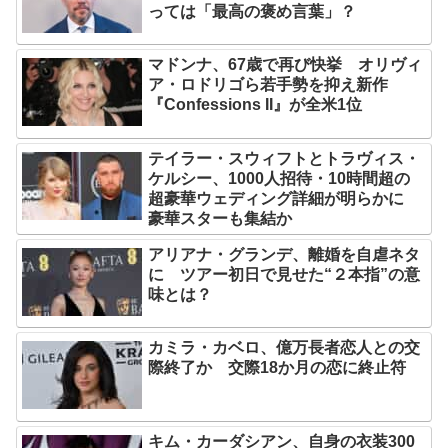
っては「最高の褒め言葉」？
マドンナ、67歳で再び快挙 オリヴィ
ア・ロドリゴら若手勢を抑え新作
『Confessions II』が全米1位
テイラー・スウィフトとトラヴィス・
ケルシー、1000人招待・10時間超の
超豪華ウェディング詳細が明らかに
豪華スターも集結か
アリアナ・グランデ、離婚を自虐ネタ
に ツアー初日で見せた“２本指”の意
味とは？
カミラ・カベロ、億万長者恋人との交
際終了か 交際18か月の恋に終止符
キム・カーダシアン、自身の衣装300