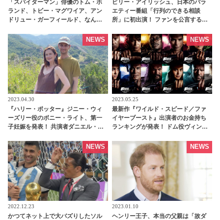
「スパイダーマン」俳優のトム・ホ
ビリー・アイリッシュ、日本のバラ
ランド、トビー・マグワイア、アン
エティー番組「行列のできる相談
ドリュー・ガーフィールド、なんと
所」に初出演！ ファンを公言する仲
グループチャットを持っていること
里依紗にドッキリをしかける！ さら
が明らかに！ 彼らが話している内容
に超特別なプレゼントにビリーも
NEWS
NEWS
とは・・？ - tvgroove
「オーマイゴッド」 - tvgroove
2023.04.30
2023.05.25
『ハリー・ポッター』ジニー・ウィ
最新作『ワイルド・スピード／ファ
ーズリー役のボニー・ライト、第一
イヤーブースト』出演者のお金持ち
子妊娠を発表！ 共演者ダニエル・ラ
ランキングが発表！ ドム役ヴィン・
ドクリフの第一子と同級生になるこ
ディーゼルに大差をつけ、見事１位
とが明らかに - tvgroove
に輝いたのは・・？［※ネタバレあ
NEWS
NEWS
り］ - tvgroove
2022.12.23
2023.01.10
かつてネット上で大バズりしたソル
ヘンリー王子、本当の父親は「故ダ