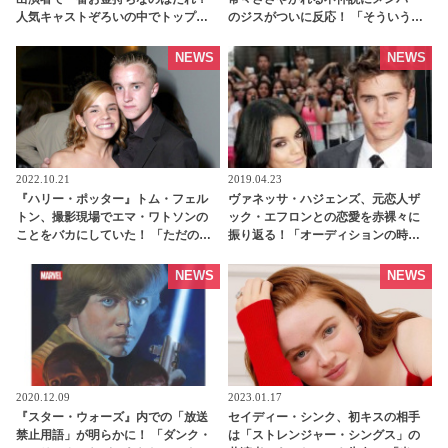
人気キャストぞろいの中でトップは
のジスがついに反応！ 「そういうウ
やっぱりアノ人
ワサをネットで見るたびに・・」 -
tvgroove
NEWS
NEWS
2022.10.21
2019.04.23
『ハリー・ポッター』トム・フェル
ヴァネッサ・ハジェンズ、元恋人ザ
トン、撮影現場でエマ・ワトソンの
ック・エフロンとの恋愛を赤裸々に
ことをバカにしていた！ 「ただのク
振り返る！「オーディションの時す
ソガキだった」 トムが心底後悔して
でに・・」 | tvgroove
いる出来事とは・・？ - tvgroove
NEWS
NEWS
2020.12.09
2023.01.17
『スター・ウォーズ』内での「放送
セイディー・シンク、初キスの相手
禁止用語」が明らかに！ 「ダンク・
は「ストレンジャー・シングス」の