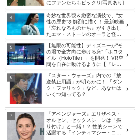
にファンたちもビックリ[写真あり]
奇妙な世界観＆緻密な演技で、“女
性の歴史”を鮮烈に描く！ 最新映画
『哀れなるものたち』が引き出し
たエマ・ストーンのオーラと怪
演、そして緻密すぎる演技力！ こ
【無限の可能性】ディズニーが“そ
れは女性の“自由意志”の物語［レビ
の場で全方向に歩ける床”「ホロタ
ュー＆解説］
イル（HoloTile）」を開発！ VR空
間を自在に動けるように【『レデ
ィプレ』実現への大きな一歩？】
『スター・ウォーズ』内での「放
送禁止用語」が明らかに！ 「ダン
ク・ファリック」など、あなたは
いくつ知ってる？
『アベンジャーズ』エリザベス・
オルセン、セックスシーンは「振
り付け」と一緒！？ 性的シーンで
活躍する「インティマシー・コー
ディネーター」の重要性について