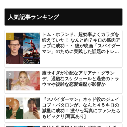
人気記事ランキング
トム・ホランド、超効率よくカラダを
鍛えていた！ なんと約７キロの筋肉ア
ップに成功・・ 彼が映画「スパイダー
マン」のために実践した話題のトレー
ニング方法とは？
痩せすぎが心配なアリアナ・グラン
デ、過酷なスケジュールと過去のトラ
ウマや複雑な恋愛遍歴が影響か
『スパイダーマン』ネッド役のジェイ
コブ・バタロンが、なんと４５キロの
減量に成功！ 激ヤセ写真にファンたち
もビックリ[写真あり]