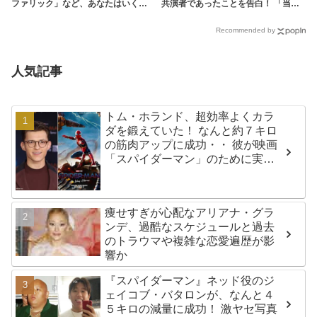
ファリック」など、あなたはいくつ
共演者であったことを告白！ 「当時
知ってる？ | tvgroove
は緊張したけれど、いま思えば笑い
話」 - tvgroove
Recommended by
人気記事
トム・ホランド、超効率よくカラ
ダを鍛えていた！ なんと約７キロ
の筋肉アップに成功・・ 彼が映画
「スパイダーマン」のために実践
した話題のトレーニング方法と
は？
痩せすぎが心配なアリアナ・グラ
ンデ、過酷なスケジュールと過去
のトラウマや複雑な恋愛遍歴が影
響か
『スパイダーマン』ネッド役のジ
ェイコブ・バタロンが、なんと４
５キロの減量に成功！ 激ヤセ写真