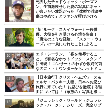
死去したチャドウィック・ボーズマ
ン、生前激痩せした姿の写真にネット
が言いたい放題だった 「体型で誹謗中
傷はやめて」とファンが呼びかける
”新”ルーク・スカイウォーカー役俳
優、大役を引き受ける心境を告白！
「魔法のような経験」 『スター・ウォ
ーズ』の一員になれたことによろこび
爆発
エド・シーラン、「客を侮辱するこ
と」で有名なホットドック・スタンド
に出現！ コンサートのわずか数時間前
なのに・・カウンターからホットドッ
クを提供、ファンは大興奮［写真あ
【日本旅行】クリス・ヘムズワース＆
り］
エルサ・パタキー夫妻、日本へお忍び
旅行に来ていた！ お忍びを徹底する理
由については「（家族の）写真を撮ら
れるとキレそうになる」からという過
『ジュラシック・ワールド（ジュラシ
去の発言も
ック・パーク）』シリーズ、完全リブ