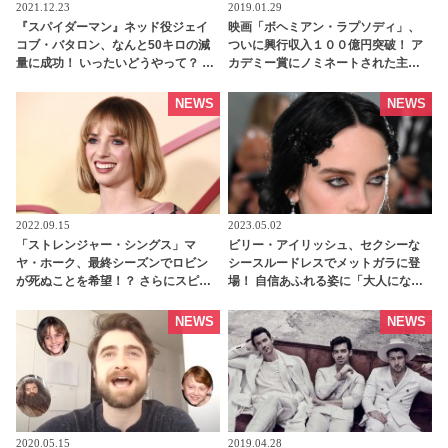
2021.12.23
2019.01.29
『スパイダーマン』ネッド役ジェイ
映画「ボヘミアン・ラプソディ」、
コブ・バタロン、なんと50キロの減
ついに興行収入１００億円突破！ ア
量に成功！ いったいどうやって？ 彼
カデミー賞にノミネートされた主演
が取り組んだ運動メニューや食事療
ラミ・マレックから、とれたてコメ
法が明らかに - tvgroove
ントが到着 | tvgroove
NEWS
NEWS
2022.09.15
2023.05.02
「ストレンジャー・シングス」マ
ビリー・アイリッシュ、セクシーな
ヤ・ホーク、最終シーズンでロビン
シースルードレスでメットガラに登
が死ぬことを希望！？ さらにスピン
場！ 自信あふれる姿に「大人になっ
オフ出演に前向きであることを明か
た」とウットリする声[動画あり] -
す「あの人が出演するなら・・」 -
tvgroove
NEWS
NEWS
tvgroove
2020.05.15
2019.04.28