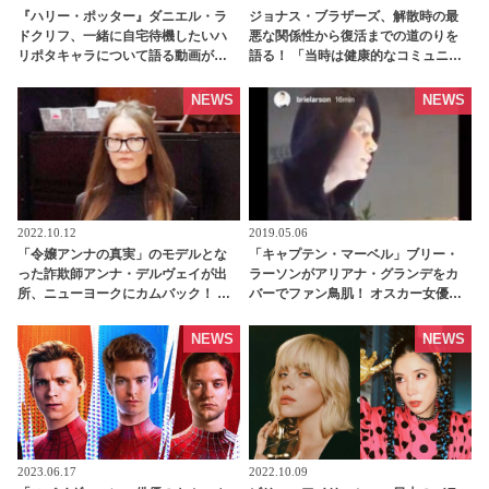
『ハリー・ポッター』ダニエル・ラ
ジョナス・ブラザーズ、解散時の最
ドクリフ、一緒に自宅待機したいハ
悪な関係性から復活までの道のりを
リポタキャラについて語る動画が公
語る！ 「当時は健康的なコミュニケ
開[動画あり] | tvgroove
ーションが取れなかった」 |
tvgroove
NEWS
NEWS
2022.10.12
2019.05.06
「令嬢アンナの真実」のモデルとな
「キャプテン・マーベル」ブリー・
った詐欺師アンナ・デルヴェイが出
ラーソンがアリアナ・グランデをカ
所、ニューヨークにカムバック！ こ
バーでファン鳥肌！ オスカー女優な
れから彼女は何をするのか・・ コメ
彼女、実は歌手でもあったって知っ
ントに注目集まる - tvgroove
てた？[動画あり] | tvgroove
NEWS
NEWS
2023.06.17
2022.10.09