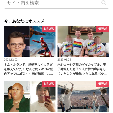
今、あなたにオススメ
NEWS
NEWS
2021.12.02
2023.01.23
トム・ホランド、超効率よくカラダ
米ジョージア州のゲイカップル、養
を鍛えていた！ なんと約７キロの筋
子縁組した息子２人に性的虐待をし
肉アップに成功・・ 彼が映画「スパ
ていたことが発覚 さらに児童ポルノ
イダーマン」のために実践した話題
の撮影に利用するなど重罪で起訴さ
のトレーニング方法とは？ -
れる 有罪となれば終身刑の可能性も -
NEWS
NEWS
tvgroove
tvgroove