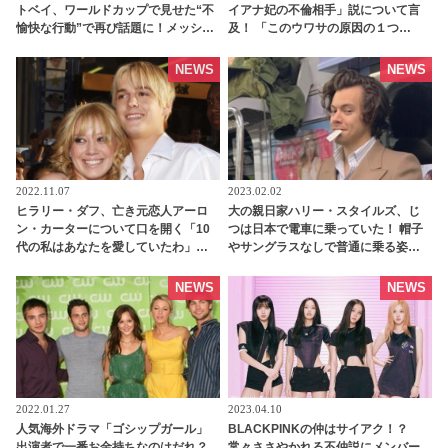
トベイ、ワールドカップで見せた“不
イアナ妃の不倫相手」説について言
愉快な行動”で再び話題に！メッシも
及！ 「このウワサの原因の１つ
イライラ・・？［動画あり］ -
は・・」 父チャールズ国王が言い放
tvgroove
った言葉とは - tvgroove
NEWS
NEWS
2022.11.07
2023.02.02
ヒラリー・ダフ、亡き元恋人アーロ
大の親日家ハリー・スタイルズ、じ
ン・カーターについて口を開く「10
つは日本で電車に乗っていた！ 帽子
代の私はあなたを愛していたわ」
やサングラスなしで普通に乗る姿に
［写真あり］ - tvgroove
ファンびっくり！ 来日時の過去写真
が公開され話題に - tvgroove
NEWS
NEWS
2022.01.27
2023.04.10
人気海外ドラマ「ゴシップガール」
BLACKPINKの仲はサイアク！？
出演者で一番お金持ちなのはだれ？
常々ささやかれる不仲説にメンバー