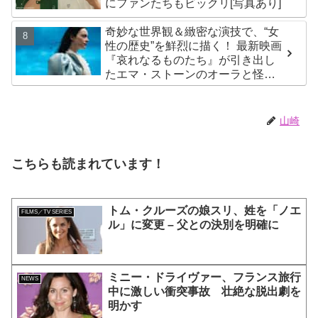
にファンたちもビックリ[写真あり]
奇妙な世界観＆緻密な演技で、“女
性の歴史”を鮮烈に描く！ 最新映画
『哀れなるものたち』が引き出し
たエマ・ストーンのオーラと怪
演、そして緻密すぎる演技力！ こ
れは女性の“自由意志”の物語［レビ
ュー＆解説］
山崎
こちらも読まれています！
トム・クルーズの娘スリ、姓を「ノエ
FILMS／TV SERIES
ル」に変更 – 父との決別を明確に
ミニー・ドライヴァー、フランス旅行
NEWS
中に激しい衝突事故 壮絶な脱出劇を
明かす