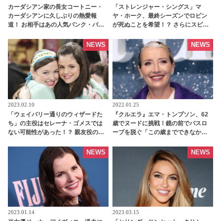
カーダシアン家の長女コートニー・
「ストレンジャー・シングス」マ
カーダシアンに久しぶりの熱愛報
ヤ・ホーク、最終シーズンでロビン
道！ お相手はあの人気パンク・バン
が死ぬことを希望！？ さらにスピン
ドのメンバー | tvgroove
オフ出演に前向きであることを明か
す「あの人が出演するなら・・」 -
NEWS
NEWS
tvgroove
2023.02.10
2022.01.25
「ウェイバリー通りのウィザードた
『クルエラ』エマ・トンプソン、62
ち」の主役はセレーナ・ゴメスでは
歳でヌードに挑戦！鏡の前でバスロ
ない可能性があった！？ 親友役の女
ーブを脱ぐ「この歳までできなかっ
優がオーディション裏話を明かす -
たと思う」彼女が感じたヌードシー
tvgroove
ンの“難しさ”とは？ - tvgroove
NEWS
NEWS
2023.01.14
2023.03.15