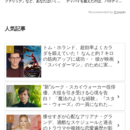
ファリック」など、あなたはいくつ
ディパイを超えたのは、パロディ動
知ってる？ | tvgroove
画で大人気のあの人 - tvgroove
Recommended by
人気記事
トム・ホランド、超効率よくカラ
ダを鍛えていた！ なんと約７キロ
の筋肉アップに成功・・ 彼が映画
「スパイダーマン」のために実践
した話題のトレーニング方法と
は？
”新”ルーク・スカイウォーカー役俳
優、大役を引き受ける心境を告
白！ 「魔法のような経験」 『スタ
ー・ウォーズ』の一員になれたこ
とによろこび爆発
痩せすぎが心配なアリアナ・グラ
ンデ、過酷なスケジュールと過去
のトラウマや複雑な恋愛遍歴が影