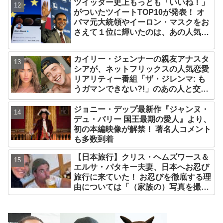
ツイッター史上もっとも「いいね！」
がついたツイートTOP10が発表！ オ
バマ元大統領やイーロン・マスクをお
さえて１位に輝いたのは、あの人気俳
優の訃報
カイリー・ジェンナーの親友アナスタ
シアが、ネットフリックスの人気恋愛
リアリティー番組「ザ・ジレンマ: も
うガマンできない?!」のあの人と交
際！？ ファンたちがそう予想する理由
とは[写真あり]
ジョニー・デップ最新作『ジャンヌ・
デュ・バリー 国王最期の愛人』より、
初の本編映像が解禁！ 著名人コメント
も多数到着
【日本旅行】クリス・ヘムズワース＆
エルサ・パタキー夫妻、日本へお忍び
旅行に来ていた！ お忍びを徹底する理
由については「（家族の）写真を撮ら
れるとキレそうになる」からという過
去の発言も