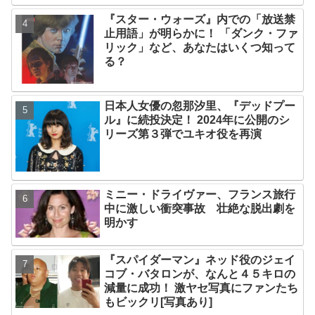
『スター・ウォーズ』内での「放送禁
止用語」が明らかに！ 「ダンク・ファ
リック」など、あなたはいくつ知って
る？
日本人女優の忽那汐里、『デッドプー
ル』に続投決定！ 2024年に公開のシ
リーズ第３弾でユキオ役を再演
ミニー・ドライヴァー、フランス旅行
中に激しい衝突事故 壮絶な脱出劇を
明かす
『スパイダーマン』ネッド役のジェイ
コブ・バタロンが、なんと４５キロの
減量に成功！ 激ヤセ写真にファンたち
もビックリ[写真あり]