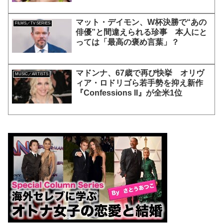
マット・デイモン、W杯決勝で“あの
FILMS／TV SERIES
俳優”と間違えられる珍事 本人にと
っては「最高の褒め言葉」？
マドンナ、67歳で再び快挙 オリヴ
MUSIC／ARTISTS
ィア・ロドリゴら若手勢を抑え新作
『Confessions II』が全米1位