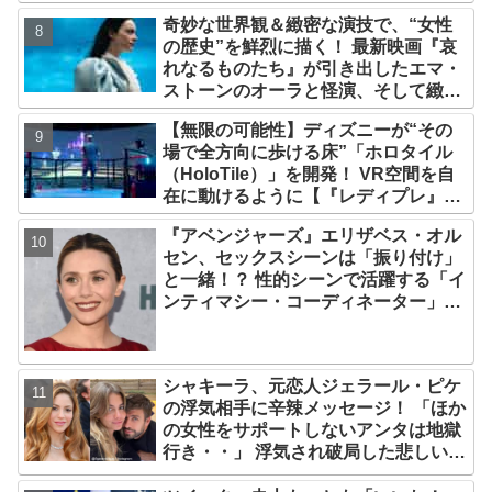
奇妙な世界観＆緻密な演技で、“女性
の歴史”を鮮烈に描く！ 最新映画『哀
れなるものたち』が引き出したエマ・
ストーンのオーラと怪演、そして緻密
すぎる演技力！ これは女性の“自由意
【無限の可能性】ディズニーが“その
志”の物語［レビュー＆解説］
場で全方向に歩ける床”「ホロタイル
（HoloTile）」を開発！ VR空間を自
在に動けるように【『レディプレ』実
現への大きな一歩？】
『アベンジャーズ』エリザベス・オル
セン、セックスシーンは「振り付け」
と一緒！？ 性的シーンで活躍する「イ
ンティマシー・コーディネーター」の
重要性についても語る
シャキーラ、元恋人ジェラール・ピケ
の浮気相手に辛辣メッセージ！ 「ほか
の女性をサポートしないアンタは地獄
行き・・」 浮気され破局した悲しい心
境を赤裸々に語る