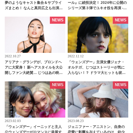
夢のようなキャスト集合＆サプライ
ール』に続投決定！ 2024年に公開の
ズまとめ！ なんと真田広之も出演し
シリーズ第３弾でユキオ役を再演 -
ていることが判明[写真あり] |
tvgroove
tvgroove
NEWS
NEWS
2022.10.27
2022.12.12
アリアナ・グランデが、ブロンドヘ
「ウェンズデー」主演女優ジェナ・
アに大変身！ 新ヘアスタイルを大公
オルテガ、じつはストーリーが気に
開しファン大絶賛… じつはあの映画
入らない！？ ドラマ大ヒットも彼女
のための役づくり・・？[写真あり] -
がなんとか変えたい設定とは？ -
tvgroove
tvgroove
NEWS
NEWS
2023.02.03
2023.08.23
「ウェンズデー」イーニッドと主人
ジェニファー・アニストン、自身の
公ウェンズデーがロマンスに発展す
恋愛に影響を与えているのは、幼少