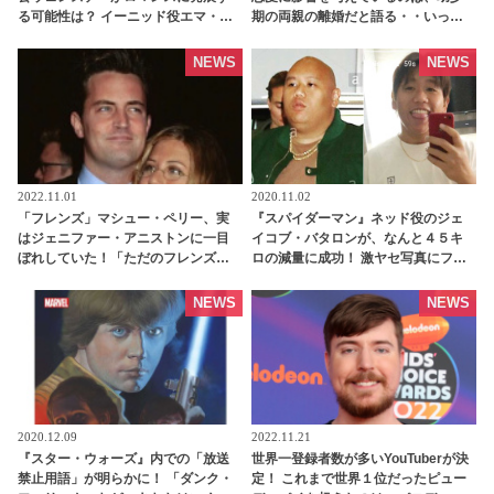
る可能性は？ イーニッド役エマ・マ
期の両親の離婚だと語る・・いった
イヤーズがシーズン２の行方につい
いどんな影響があった？
て語る - tvgroove
NEWS
NEWS
2022.11.01
2020.11.02
「フレンズ」マシュー・ペリー、実
『スパイダーマン』ネッド役のジェ
はジェニファー・アニストンに一目
イコブ・バタロンが、なんと４５キ
ぼれしていた！「ただのフレンズで
ロの減量に成功！ 激ヤセ写真にファ
はいられなかった」 そのときのジェ
ンたちもビックリ[写真あり] |
ニファーの反応とは・・？ -
tvgroove
NEWS
NEWS
tvgroove
2020.12.09
2022.11.21
『スター・ウォーズ』内での「放送
世界一登録者数が多いYouTuberが決
禁止用語」が明らかに！ 「ダンク・
定！ これまで世界１位だったピュー