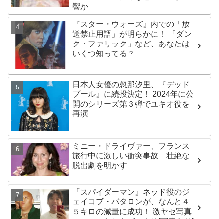
響か
『スター・ウォーズ』内での「放
送禁止用語」が明らかに！ 「ダン
ク・ファリック」など、あなたは
いくつ知ってる？
日本人女優の忽那汐里、『デッド
プール』に続投決定！ 2024年に公
開のシリーズ第３弾でユキオ役を
再演
ミニー・ドライヴァー、フランス
旅行中に激しい衝突事故 壮絶な
脱出劇を明かす
『スパイダーマン』ネッド役のジ
ェイコブ・バタロンが、なんと４
５キロの減量に成功！ 激ヤセ写真