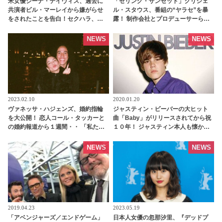
米女優ジーナ・デイヴィス、過去に
「セリング・サンセット」クリシェ
共演者ビル・マーレイから嫌がらせ
ル・スタウス、番組の“ヤラセ”を暴
をされたことを告白！セクハラ、撮
露！ 制作会社とプロデューサーらを
影現場で怒鳴りつけ・・・あ然とし
痛烈批判・・ 「視聴者はニセの修羅
てしまうその内容とは？ - tvgroove
場なんてのぞんでいない」 -
NEWS
NEWS
tvgroove
2023.02.10
2020.01.20
ヴァネッサ・ハジェンズ、婚約指輪
ジャスティン・ビーバーの大ヒット
を大公開！ 恋人コール・タッカーと
曲「Baby」がリリースされてから祝
の婚約報道から１週間・・ 「私たち
１０年！ ジャスティン本人も懐かし
はこれ以上ないほど幸せよ」 -
の画像を投稿[写真・動画あり] |
tvgroove
tvgroove
NEWS
NEWS
2019.04.23
2023.05.19
「アベンジャーズ／エンドゲーム」
日本人女優の忽那汐里、『デッドプ