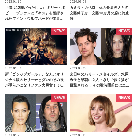
2023.01.19
2026.06.04
「僕は12歳だったし…」 ミリー・ボ
カミラ・カベロ、億万長者恋人との
ビー・ブラウンに「キス」を酷評さ
交際終了か 交際18か月の恋に終止
れたフィン・ウルフハードが本音を
符
告白！ 「ストレンジャー・シング
ス」での初々しいキスシーンをふり
NEWS
NEWS
返る［動画あり］ - tvgroove
2023.01.02
2023.03.27
新「ゴシップガール」、なんとオリ
来日中のハリー・スタイルズ、水原
ジナル版のセリーナとダンのその後
希子と早朝に２人っきりで歩く姿が
が明らかになりファン大興奮！ ジョ
目撃される！ その数時間前にはエミ
ージーナが再登場し、2022年のセリ
リー・ラタコウスキーと堂々キスも
ーナとダンについて明かす -
［写真あり］ - tvgroove
NEWS
NEWS
tvgroove
2021.01.26
2022.09.15