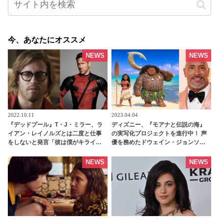
今、あなたにオススメ
NEWS
NEWS
2022.10.11
2023.04.04
『デッドプール』T・J・ミラー、ラ
ディズニー、『モアナと伝説の海』
イアン・レイノルズとは二度と仕事
の実写化プロジェクトを進行中！ 声
をしないと発言「彼は僕がキライな
優を務めたドウェイン・ジョンソン
んだよ」 - tvgroove
も出演へ・・ 「マウイとの再会は私
にとって深い意味を持つ」 -
NEWS
NEWS
tvgroove