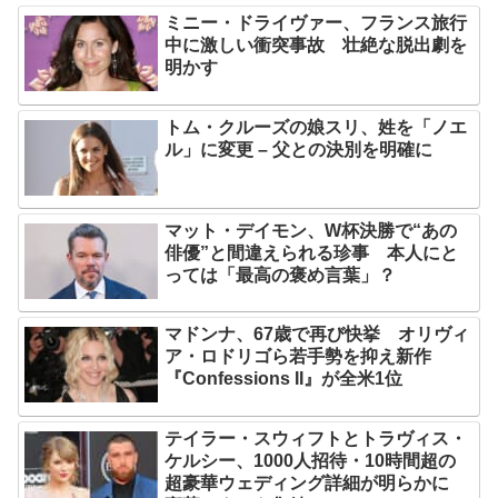
ミニー・ドライヴァー、フランス旅行
中に激しい衝突事故 壮絶な脱出劇を
明かす
トム・クルーズの娘スリ、姓を「ノエ
ル」に変更 – 父との決別を明確に
マット・デイモン、W杯決勝で“あの
俳優”と間違えられる珍事 本人にと
っては「最高の褒め言葉」？
マドンナ、67歳で再び快挙 オリヴィ
ア・ロドリゴら若手勢を抑え新作
『Confessions II』が全米1位
テイラー・スウィフトとトラヴィス・
ケルシー、1000人招待・10時間超の
超豪華ウェディング詳細が明らかに