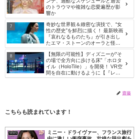
ンデ、過酷なスケジュールと過去
のトラウマや複雑な恋愛遍歴が影
響か
奇妙な世界観＆緻密な演技で、“女
性の歴史”を鮮烈に描く！ 最新映画
『哀れなるものたち』が引き出し
たエマ・ストーンのオーラと怪
演、そして緻密すぎる演技力！ こ
【無限の可能性】ディズニーが“そ
れは女性の“自由意志”の物語［レビ
の場で全方向に歩ける床”「ホロタ
ュー＆解説］
イル（HoloTile）」を開発！ VR空
間を自在に動けるように【『レデ
ィプレ』実現への大きな一歩？】
齋藤
こちらも読まれています！
ミニー・ドライヴァー、フランス旅行
NEWS
中に激しい衝突事故 壮絶な脱出劇を