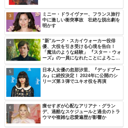
ミニー・ドライヴァー、フランス旅行
中に激しい衝突事故 壮絶な脱出劇を
明かす
”新”ルーク・スカイウォーカー役俳
優、大役を引き受ける心境を告白！
「魔法のような経験」 『スター・ウォ
ーズ』の一員になれたことによろこび
爆発
日本人女優の忽那汐里、『デッドプー
ル』に続投決定！ 2024年に公開のシ
リーズ第３弾でユキオ役を再演
痩せすぎが心配なアリアナ・グラン
デ、過酷なスケジュールと過去のトラ
ウマや複雑な恋愛遍歴が影響か