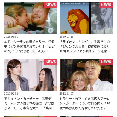
フォロワーに伝えたこととは・・？
NEWS
NEWS
2023.05.09
2019.07.29
エド・シーランの妻チェリー、妊娠
「ライオン・キング」、手塚治虫の
中にガンを宣告されていた！ 「ただ
「ジャングル大帝」盗作疑惑にまた
の“しこり”だと思っていたら・・」
直面 米メディアが類似シーンを徹底
当時の心境を赤裸々に語る -
比較[動画あり] | tvgroove
tvgroove
NEWS
NEWS
2023.02.01
2022.11.07
アシュトン・カッチャー、元妻デ
ヒラリー・ダフ、亡き元恋人アーロ
ミ・ムーアの自伝本発売に「クソ腹
ン・カーターについて口を開く「10
が立った」と本音を激白！ 「当時、
代の私はあなたを愛していたわ」
子供たちの学校にパパラッチが押し
［写真あり］ - tvgroove