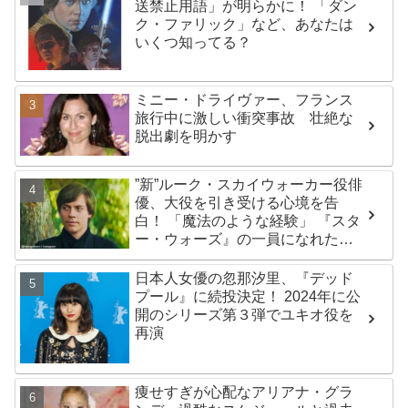
送禁止用語」が明らかに！ 「ダン
ク・ファリック」など、あなたは
いくつ知ってる？
ミニー・ドライヴァー、フランス
旅行中に激しい衝突事故 壮絶な
脱出劇を明かす
”新”ルーク・スカイウォーカー役俳
優、大役を引き受ける心境を告
白！ 「魔法のような経験」 『スタ
ー・ウォーズ』の一員になれたこ
とによろこび爆発
日本人女優の忽那汐里、『デッド
プール』に続投決定！ 2024年に公
開のシリーズ第３弾でユキオ役を
再演
痩せすぎが心配なアリアナ・グラ