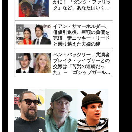
かに！ 「ダンク・ファリッ
ク」など、あなたはいくつ
知ってる？
イアン・サマーホルダー、
俳優引退後、巨額の負債を
完済 妻ニッキー・リード
と乗り越えた夫婦の絆
ペン・バッジリー、共演者
ブレイク・ライヴリーとの
交際は「苦労の連続だっ
た」 ─ 「ゴシップガール」
撮影中の葛藤とは？