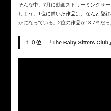
そんな中、7月に動画ストリーミングサ
しよう。1位に輝いた作品は、なんと登録
かになっている。2位の作品が13.7％
１０位 「The Baby-Sitters