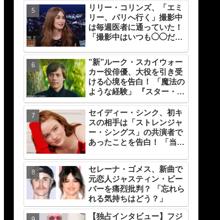
リリー・コリンズ、「エミ
リー、パリへ行く」撮影中
は毎週医者に通っていた！
「撮影中はいつも◯◯だっ
たから・・」 足に激痛が走
ったある理由とは
”新”ルーク・スカイウォー
カー役俳優、大役を引き受
ける心境を告白！ 「魔法の
ような経験」 『スター・ウ
ォーズ』の一員になれたこ
とによろこび爆発
セイディー・シンク、初キ
スの相手は「ストレンジャ
ー・シングス」の共演者で
あったことを告白！ 「当時
は緊張したけれど、いま思
えば笑い話」
セレーナ・ゴメス、新曲で
元恋人ジャスティン・ビー
バーを痛烈批判？ 「忘れら
れる気持ちはどう？」
【独占インタビュー】フジ