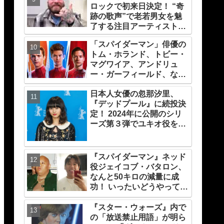
ロックで初来日決定！ “奇
跡の歌声”で老若男女を魅
了する注目アーティスト、
Teddy Swims（テディ・ス
「スパイダーマン」俳優の
ウィムズ）にインタビュ
トム・ホランド、トビー・
ー！ 顔に入った「過労死」
マグワイア、アンドリュ
のタトゥーや、ONE OK
ー・ガーフィールド、なん
ROCKとのコラボ、来日時
とグループチャットを持っ
したいことなどを聞き尽く
日本人女優の忽那汐里、
ていることが明らかに！ 彼
す
『デッドプール』に続投決
らが話している内容と
定！ 2024年に公開のシリ
は・・？
ーズ第３弾でユキオ役を再
演
『スパイダーマン』ネッド
役ジェイコブ・バタロン、
なんと50キロの減量に成
功！ いったいどうやって？
彼が取り組んだ運動メニュ
ーや食事療法が明らかに
『スター・ウォーズ』内で
の「放送禁止用語」が明ら