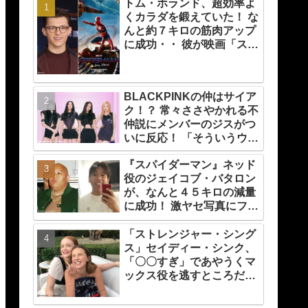
トム・ホランド、超効率よ
くカラダを鍛えていた！ な
んと約７キロの筋肉アップ
に成功・・ 彼が映画「スパ
イダーマン」のために実践
した話題のトレーニング方
法とは？
BLACKPINKの仲はサイア
ク！？ 常々ささやかれる不
仲説にメンバーのジスがつ
いに反応！ 「そういうウワ
サをネットで見るたび
『スパイダーマン』ネッド
に・・」
役のジェイコブ・バタロン
が、なんと４５キロの減量
に成功！ 激ヤセ写真にファ
ンたちもビックリ[写真あ
り]
「ストレンジャー・シング
ス」セイディー・シンク、
「〇〇すぎ」であやうくマ
ックス役を逃すところだっ
た！ プロデューサーの心を
変えたものとは？