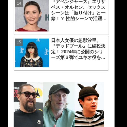
『アベンジャーズ』エリザ
族の）写真を撮られるとキ
ベス・オルセン、セックス
レそうになる」からという
シーンは「振り付け」と一
過去の発言も
緒！？ 性的シーンで活躍す
る「インティマシー・コー
ディネーター」の重要性に
ついても語る
日本人女優の忽那汐里、
『デッドプール』に続投決
定！ 2024年に公開のシリ
ーズ第３弾でユキオ役を再
演