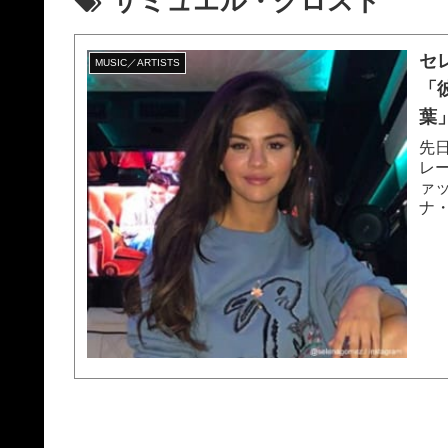
サミュエル・クロスト
セ
MUSIC／ARTISTS
「
葉
先
レ
ァ
ナ
クロ