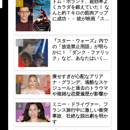
トム・ホランド、超効率よ
くカラダを鍛えていた！ な
んと約７キロの筋肉アップ
に成功・・ 彼が映画「スパ
イダーマン」のために実践
した話題のトレーニング方
法とは？
『スター・ウォーズ』内で
の「放送禁止用語」が明ら
かに！ 「ダンク・ファリッ
ク」など、あなたはいくつ
知ってる？
痩せすぎが心配なアリア
ナ・グランデ、過酷なスケ
ジュールと過去のトラウマ
や複雑な恋愛遍歴が影響か
ミニー・ドライヴァー、フ
ランス旅行中に激しい衝突
事故 壮絶な脱出劇を明か
す