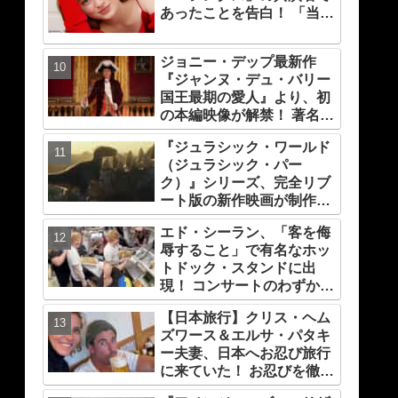
あったことを告白！ 「当時
は緊張したけれど、いま思
えば笑い話」
ジョニー・デップ最新作
『ジャンヌ・デュ・バリー
国王最期の愛人』より、初
の本編映像が解禁！ 著名人
コメントも多数到着
『ジュラシック・ワールド
（ジュラシック・パー
ク）』シリーズ、完全リブ
ート版の新作映画が制作
中！ 元祖『ジュラシック・
エド・シーラン、「客を侮
パーク』の脚本家デヴィッ
辱すること」で有名なホッ
ド・コープが関与
トドック・スタンドに出
現！ コンサートのわずか数
時間前なのに・・カウンタ
【日本旅行】クリス・ヘム
ーからホットドックを提
ズワース＆エルサ・パタキ
供、ファンは大興奮［写真
ー夫妻、日本へお忍び旅行
あり］
に来ていた！ お忍びを徹底
する理由については「（家