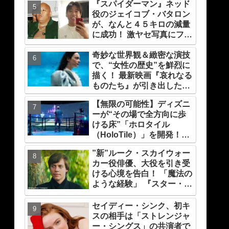
『スパイダーマン』ネッド
役のジェイコブ・バタロン
が、なんと４５キロの減量
に成功！ 激ヤセ写真にファ
ンたちもビックリ[写真あ
り]
奇妙な世界観＆緻密な演技
で、“女性の歴史”を鮮烈に
描く！ 最新映画『哀れなる
ものたち』が引き出したエ
マ・ストーンのオーラと怪
【無限の可能性】ディズニ
演、そして緻密すぎる演技
ーが“その場で全方向に歩
力！ これは女性の“自由意
ける床”「ホロタイル
志”の物語［レビュー＆解
（HoloTile）」を開発！
説］
VR空間を自在に動けるよ
”新”ルーク・スカイウォー
うに【『レディプレ』実現
カー役俳優、大役を引き受
への大きな一歩？】
ける心境を告白！ 「魔法の
ような経験」 『スター・ウ
ォーズ』の一員になれたこ
とによろこび爆発
セイディー・シンク、初キ
スの相手は「ストレンジャ
ー・シングス」の共演者で