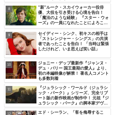
現への大きな一歩？】
”新”ルーク・スカイウォーカー役俳
優、大役を引き受ける心境を告白！
「魔法のような経験」 『スター・ウォ
ーズ』の一員になれたことによろこび
爆発
セイディー・シンク、初キスの相手は
「ストレンジャー・シングス」の共演
者であったことを告白！ 「当時は緊張
したけれど、いま思えば笑い話」
ジョニー・デップ最新作『ジャンヌ・
デュ・バリー 国王最期の愛人』より、
初の本編映像が解禁！ 著名人コメント
も多数到着
『ジュラシック・ワールド（ジュラシ
ック・パーク）』シリーズ、完全リブ
ート版の新作映画が制作中！ 元祖『ジ
ュラシック・パーク』の脚本家デヴィ
ッド・コープが関与
エド・シーラン、「客を侮辱するこ