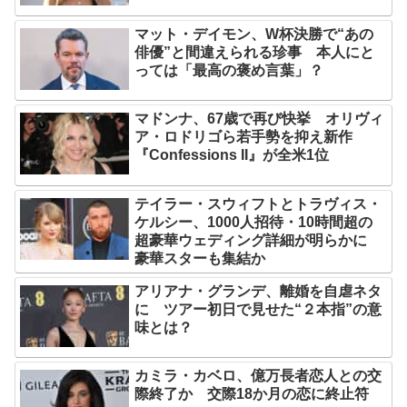
マット・デイモン、W杯決勝で“あの
俳優”と間違えられる珍事 本人にと
っては「最高の褒め言葉」？
マドンナ、67歳で再び快挙 オリヴィ
ア・ロドリゴら若手勢を抑え新作
『Confessions II』が全米1位
テイラー・スウィフトとトラヴィス・
ケルシー、1000人招待・10時間超の
超豪華ウェディング詳細が明らかに
豪華スターも集結か
アリアナ・グランデ、離婚を自虐ネタ
に ツアー初日で見せた“２本指”の意
味とは？
カミラ・カベロ、億万長者恋人との交
際終了か 交際18か月の恋に終止符