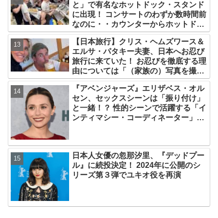
と」で有名なホットドック・スタンド
に出現！ コンサートのわずか数時間前
なのに・・カウンターからホットドッ
クを提供、ファンは大興奮［写真あ
【日本旅行】クリス・ヘムズワース＆
り］
エルサ・パタキー夫妻、日本へお忍び
旅行に来ていた！ お忍びを徹底する理
由については「（家族の）写真を撮ら
れるとキレそうになる」からという過
『アベンジャーズ』エリザベス・オル
去の発言も
セン、セックスシーンは「振り付け」
と一緒！？ 性的シーンで活躍する「イ
ンティマシー・コーディネーター」の
重要性についても語る
日本人女優の忽那汐里、『デッドプー
ル』に続投決定！ 2024年に公開のシ
リーズ第３弾でユキオ役を再演