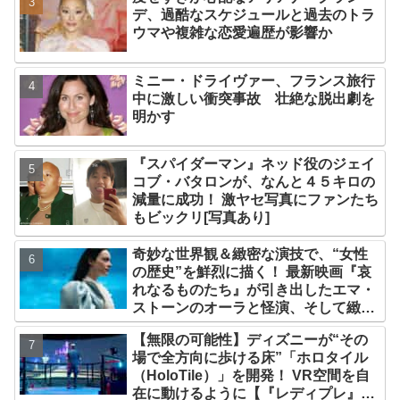
デ、過酷なスケジュールと過去のトラ
ウマや複雑な恋愛遍歴が影響か
ミニー・ドライヴァー、フランス旅行
中に激しい衝突事故 壮絶な脱出劇を
明かす
『スパイダーマン』ネッド役のジェイ
コブ・バタロンが、なんと４５キロの
減量に成功！ 激ヤセ写真にファンたち
もビックリ[写真あり]
奇妙な世界観＆緻密な演技で、“女性
の歴史”を鮮烈に描く！ 最新映画『哀
れなるものたち』が引き出したエマ・
ストーンのオーラと怪演、そして緻密
すぎる演技力！ これは女性の“自由意
【無限の可能性】ディズニーが“その
志”の物語［レビュー＆解説］
場で全方向に歩ける床”「ホロタイル
（HoloTile）」を開発！ VR空間を自
在に動けるように【『レディプレ』実