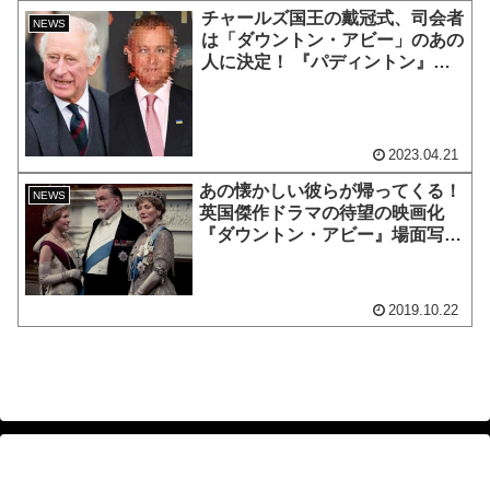
チャールズ国王の戴冠式、司会者
NEWS
は「ダウントン・アビー」のあの
人に決定！ 『パディントン』シ
リーズなどにも出演する“イギリ
スらしい”俳優に
2023.04.21
あの懐かしい彼らが帰ってくる！
NEWS
英国傑作ドラマの待望の映画化
『ダウントン・アビー』場面写真
が一挙公開
2019.10.22