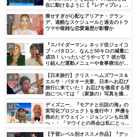
在に動けるように【『レディプレ』実
現への大きな一歩？】
痩せすぎが心配なアリアナ・グラン
デ、過酷なスケジュールと過去のトラ
ウマや複雑な恋愛遍歴が影響か
『スパイダーマン』ネッド役ジェイコ
ブ・バタロン、なんと50キロの減量に
成功！ いったいどうやって？ 彼が取
り組んだ運動メニューや食事療法が明
らかに
【日本旅行】クリス・ヘムズワース＆
エルサ・パタキー夫妻、日本へお忍び
旅行に来ていた！ お忍びを徹底する理
由については「（家族の）写真を撮ら
れるとキレそうになる」からという過
ディズニー、『モアナと伝説の海』の
去の発言も
実写化プロジェクトを進行中！ 声優を
務めたドウェイン・ジョンソンも出演
へ・・ 「マウイとの再会は私にとって
深い意味を持つ」
【予習レベル別オススメ作品】『デッ