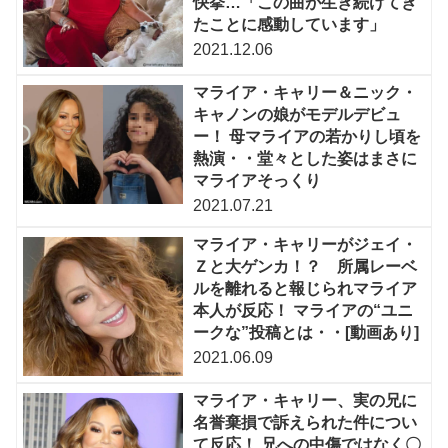
快挙…「この曲が生き続けてき
たことに感動しています」
2021.12.06
マライア・キャリー＆ニック・
キャノンの娘がモデルデビュ
ー！ 母マライアの若かりし頃を
熱演・・堂々とした姿はまさに
マライアそっくり
2021.07.21
マライア・キャリーがジェイ・
Ｚと大ゲンカ！？ 所属レーベ
ルを離れると報じられマライア
本人が反応！ マライアの“ユニ
ークな”投稿とは・・[動画あり]
2021.06.09
マライア・キャリー、実の兄に
名誉棄損で訴えられた件につい
て反応！ 兄への中傷ではなく〇