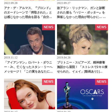
2022.09.28
2022.09.27
アナ・デ・アルマス、『ブロンド』
故アラン・リックマン、ガンと診断
のヌードシーンで「搾取された」と
された後も『ハリー・ポッター』を
は感じなかった理由を語る「自分が
降板しなかった理由が明らかに… ス
やっていることを理解して・・」 -
ネイプ役への愛にファン涙 -
tvgroove
tvgroove
NEWS
NEWS
2019.11.12
2019.04.26
「アイアンマン」ロバート・ダウニ
ブリトニー・スピアーズ、精神療養
ー・Jr.、亡くなったスタン・リーへ
施設から退院！ 「ストレスで2キロ痩
メッセージ！ 「この賞をあなたに捧
せられた、イェイ」[動画あり] |
げます」[動画あり] | tvgroove
tvgroove
NEWS
NEWS