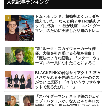
人気記事ランキング
トム・ホランド、超効率よくカラダを
鍛えていた！ なんと約７キロの筋肉ア
ップに成功・・ 彼が映画「スパイダー
マン」のために実践した話題のトレー
ニング方法とは？
”新”ルーク・スカイウォーカー役俳
優、大役を引き受ける心境を告白！
「魔法のような経験」 『スター・ウォ
ーズ』の一員になれたことによろこび
爆発
BLACKPINKの仲はサイアク！？ 常々
ささやかれる不仲説にメンバーのジス
がついに反応！ 「そういうウワサをネ
ットで見るたびに・・」
『スパイダーマン』ネッド役のジェイ
コブ・バタロンが、なんと４５キロの
減量に成功！ 激ヤセ写真にファンたち