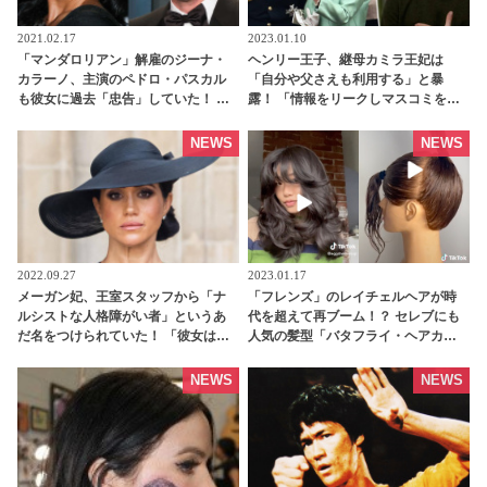
2021.02.17
2023.01.10
「マンダロリアン」解雇のジーナ・
ヘンリー王子、継母カミラ王妃は
カラーノ、主演のペドロ・パスカル
「自分や父さえも利用する」と暴
も彼女に過去「忠告」していた！ 今
露！ 「情報をリークしマスコミを操
後の再キャスティングはどうな
る危険人物」と猛批判[動画あり] -
る・・・？ | tvgroove
tvgroove
NEWS
NEWS
2022.09.27
2023.01.17
メーガン妃、王室スタッフから「ナ
「フレンズ」のレイチェルヘアが時
ルシストな人格障がい者」というあ
代を超えて再ブーム！？ セレブにも
だ名をつけられていた！ 「彼女は悲
人気の髪型「バタフライ・ヘアカッ
劇のヒロインになる物語にとりつか
ト」が話題に！ TikTokの解説動画が
れていた」 元スタッフが暴露本を出
大バズり中[動画あり] - tvgroove
NEWS
NEWS
版 - tvgroove