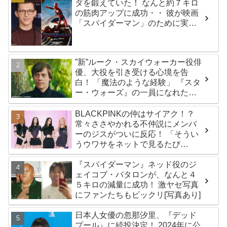
ダを鍛えていた！ なんと約７キロ
の筋肉アップに成功・・ 彼が映画
「スパイダーマン」のために実践
した話題のトレーニング方法と
は？
”新”ルーク・スカイウォーカー役俳
優、大役を引き受ける心境を告
白！ 「魔法のような経験」 『スタ
ー・ウォーズ』の一員になれたこ
とによろこび爆発
BLACKPINKの仲はサイアク！？
常々ささやかれる不仲説にメンバ
ーのジスがついに反応！ 「そうい
うウワサをネットで見るたび
に・・」
『スパイダーマン』ネッド役のジ
ェイコブ・バタロンが、なんと４
５キロの減量に成功！ 激ヤセ写真
にファンたちもビックリ[写真あり]
日本人女優の忽那汐里、『デッド
プール』に続投決定！ 2024年に公