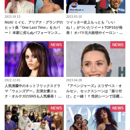
2023.10.13
2023.03.10
NiziU ミイヒ、アリアナ・グランデの
ツイッター史上もっとも「いい
ヒット曲「One Last Time」をカバ
ね！」がついたツイートTOP10が発
ー！ 本家に劣らぬパフォーマンスに
表！ オバマ元大統領やイーロン・マ
「めちゃくちゃ上手」「歌声最
スクをおさえて１位に輝いたのは、
高！」の声［動画あり］
あの人気俳優の訃報 - tvgroove
NEWS
NEWS
2022.12.05
2023.04.28
人気沸騰中のネットフリックスドラ
『アベンジャーズ』エリザベス・オ
マ「ウェンズデー」主演女優ジェ
ルセン、セックスシーンは「振り付
ナ・オルテガのSNSも人気爆発！ な
け」と一緒！？ 性的シーンで活躍す
んとインスタグラムのフォロワー数
る「インティマシー・コーディネー
が10日間で驚異の1000万人増 -
ター」の重要性についても語る -
NEWS
NEWS
tvgroove
tvgroove