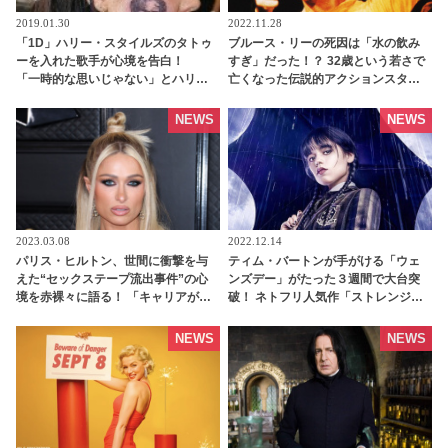
2019.01.30
2022.11.28
「1D」ハリー・スタイルズのタトゥ
ブルース・リーの死因は「水の飲み
ーを入れた歌手が心境を告白！
すぎ」だった！？ 32歳という若さで
「一時的な思いじゃない」とハリー
亡くなった伝説的アクションスター
へのリスペクトを強調 | tvgroove
の新たな検証結果に注目集まる -
tvgroove
NEWS
NEWS
2023.03.08
2022.12.14
パリス・ヒルトン、世間に衝撃を与
ティム・バートンが手がける「ウェ
えた“セックステープ流出事件”の心
ンズデー」がたった３週間で大台突
境を赤裸々に語る！ 「キャリアが終
破！ ネトフリ人気作「ストレンジャ
わったと思った」 - tvgroove
ー・シングス」の記録を突破できる
かに注目集まる - tvgroove
NEWS
NEWS