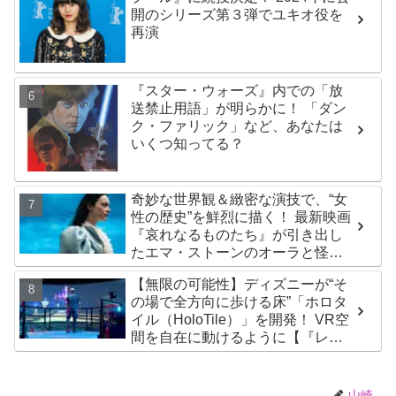
開のシリーズ第３弾でユキオ役を
再演
『スター・ウォーズ』内での「放
送禁止用語」が明らかに！ 「ダン
ク・ファリック」など、あなたは
いくつ知ってる？
奇妙な世界観＆緻密な演技で、“女
性の歴史”を鮮烈に描く！ 最新映画
『哀れなるものたち』が引き出し
たエマ・ストーンのオーラと怪
演、そして緻密すぎる演技力！ こ
【無限の可能性】ディズニーが“そ
れは女性の“自由意志”の物語［レビ
の場で全方向に歩ける床”「ホロタ
ュー＆解説］
イル（HoloTile）」を開発！ VR空
間を自在に動けるように【『レデ
ィプレ』実現への大きな一歩？】
山崎