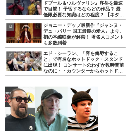
ドプール＆ウルヴァリン』序盤を最速
で目撃！ 予習するならどの作品？ 最
低限必要な知識はどの程度？ 【ネタバ
レなし解説】
ジョニー・デップ最新作『ジャンヌ・
デュ・バリー 国王最期の愛人』より、
初の本編映像が解禁！ 著名人コメント
も多数到着
エド・シーラン、「客を侮辱するこ
と」で有名なホットドック・スタンド
に出現！ コンサートのわずか数時間前
なのに・・カウンターからホットドッ
クを提供、ファンは大興奮［写真あ
り］