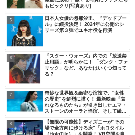
もビックリ[写真あり]
日本人女優の忽那汐里、『デッドプー
ル』に続投決定！ 2024年に公開のシ
リーズ第３弾でユキオ役を再演
『スター・ウォーズ』内での「放送禁
止用語」が明らかに！ 「ダンク・ファ
リック」など、あなたはいくつ知って
る？
奇妙な世界観＆緻密な演技で、“女性
の歴史”を鮮烈に描く！ 最新映画『哀
れなるものたち』が引き出したエマ・
ストーンのオーラと怪演、そして緻密
すぎる演技力！ これは女性の“自由意
【無限の可能性】ディズニーが“その
志”の物語［レビュー＆解説］
場で全方向に歩ける床”「ホロタイル
（HoloTile）」を開発！ VR空間を自