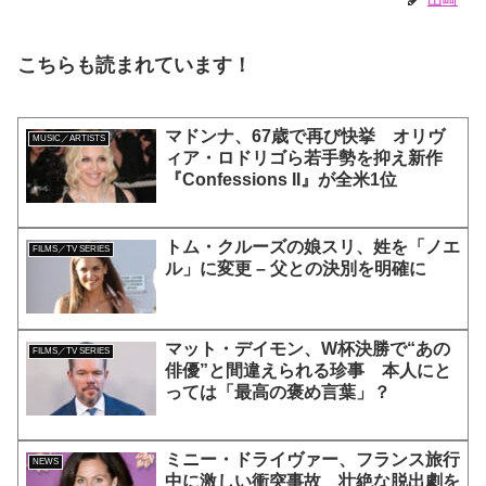
こちらも読まれています！
マドンナ、67歳で再び快挙 オリヴ
MUSIC／ARTISTS
ィア・ロドリゴら若手勢を抑え新作
『Confessions II』が全米1位
トム・クルーズの娘スリ、姓を「ノエ
FILMS／TV SERIES
ル」に変更 – 父との決別を明確に
マット・デイモン、W杯決勝で“あの
FILMS／TV SERIES
俳優”と間違えられる珍事 本人にと
っては「最高の褒め言葉」？
ミニー・ドライヴァー、フランス旅行
NEWS
中に激しい衝突事故 壮絶な脱出劇を