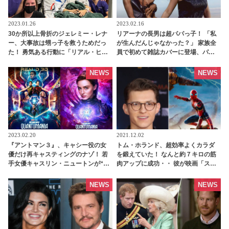
2023.01.26
2023.02.16
30か所以上骨折のジェレミー・レナ
リアーナの長男は超パパっ子！ 「私
ー、大事故は甥っ子を救うためだっ
が生んだんじゃなかった？」 家族全
た！ 勇気ある行動に「リアル・ヒー
員で初めて雑誌カバーに登場、パー
ロー」と称賛の声 - tvgroove
トナーや息子について赤裸々に語る -
tvgroove
NEWS
NEWS
2023.02.20
2021.12.02
『アントマン３』、キャシー役の女
トム・ホランド、超効率よくカラダ
優だけ再キャスティングのナゾ！ 若
を鍛えていた！ なんと約７キロの筋
手女優キャスリン・ニュートンが“３
肉アップに成功・・ 彼が映画「スパ
代目キャシー”に選ばれたワケと
イダーマン」のために実践した話題
は・・？ - tvgroove
のトレーニング方法とは？ -
NEWS
NEWS
tvgroove