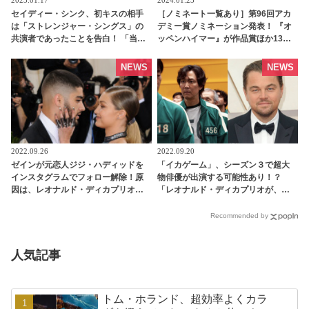
2023.01.17
2024.01.23
セイディー・シンク、初キスの相手
［ノミネート一覧あり］第96回アカ
は「ストレンジャー・シングス」の
デミー賞ノミネーション発表！ 『オ
共演者であったことを告白！ 「当時
ッペンハイマー』が作品賞ほか13部
は緊張したけれど、いま思えば笑い
門にノミネート！ 日本からは
話」 - tvgroove
『PERFECT DAYS』『ゴジラ -1.0』
NEWS
NEWS
『君たちはどう生きるか』もノミネ
ート
2022.09.26
2022.09.20
ゼインが元恋人ジジ・ハディッドを
「イカゲーム」、シーズン３で超大
インスタグラムでフォロー解除！原
物俳優が出演する可能性あり！？
因は、レオナルド・ディカプリオと
「レオナルド・ディカプリオが、
ジジの交際報道？ - tvgroove
『イカゲーム』のファンだって聞い
て・・」 ファン・ドンヒョク監督が
Recommended by
明かす - tvgroove
人気記事
トム・ホランド、超効率よくカラ