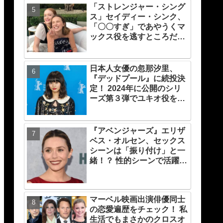
「ストレンジャー・シング
ス」セイディー・シンク、
「〇〇すぎ」であやうくマ
ックス役を逃すところだっ
た！ プロデューサーの心を
変えたものとは？
日本人女優の忽那汐里、
『デッドプール』に続投決
定！ 2024年に公開のシリ
ーズ第３弾でユキオ役を再
演
『アベンジャーズ』エリザ
ベス・オルセン、セックス
シーンは「振り付け」と一
緒！？ 性的シーンで活躍す
る「インティマシー・コー
ディネーター」の重要性に
ついても語る
マーベル映画出演俳優同士
の恋愛遍歴をチェック！ 私
生活でもまさかのクロスオ