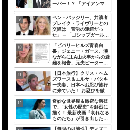
ーバー！？ 「アイアンマン
＆ メイおばさん」「スタ
ー・ロード ＆ シャロン・
ペン・バッジリー、共演者
カーター」は元恋人だっ
ブレイク・ライヴリーとの
た・・
交際は「苦労の連続だっ
た」 ─ 「ゴシップガール」
撮影中の葛藤とは？
「ビバリーヒルズ青春白
書」ジェニー・ガース、涙
ながらにLA山火事からの避
難を報告、元夫ピーター・
ファシネリが受け入れる
【日本旅行】クリス・ヘム
ズワース＆エルサ・パタキ
ー夫妻、日本へお忍び旅行
に来ていた！ お忍びを徹底
する理由については「（家
奇妙な世界観＆緻密な演技
族の）写真を撮られるとキ
で、“女性の歴史”を鮮烈に
レそうになる」からという
描く！ 最新映画『哀れなる
過去の発言も
ものたち』が引き出したエ
マ・ストーンのオーラと怪
【無限の可能性】ディズニ