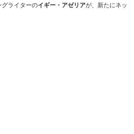
ングライターの
イギー・アゼリア
が、新たにネッ
。