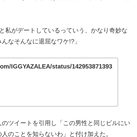
性と私がデートしているっていう、かなり奇妙な
んなそんなに退屈なワケ!?」
r.com/IGGYAZALEA/status/142953871393
人のツイートを引用し「この男性と同じビルにい
の人のことを知らないわ」と付け加えた。