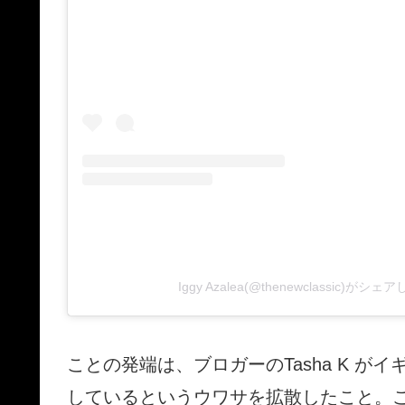
Iggy Azalea(@thenewclassic)がシ
ことの発端は、ブロガーのTasha K がイ
しているというウワサを拡散したこと。