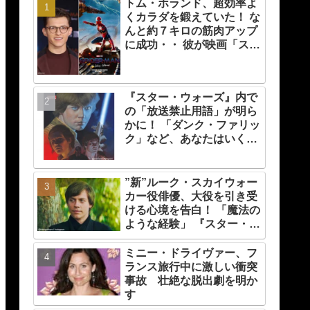
トム・ホランド、超効率よ
くカラダを鍛えていた！ な
んと約７キロの筋肉アップ
に成功・・ 彼が映画「スパ
イダーマン」のために実践
した話題のトレーニング方
法とは？
『スター・ウォーズ』内で
の「放送禁止用語」が明ら
かに！ 「ダンク・ファリッ
ク」など、あなたはいくつ
知ってる？
”新”ルーク・スカイウォー
カー役俳優、大役を引き受
ける心境を告白！ 「魔法の
ような経験」 『スター・ウ
ォーズ』の一員になれたこ
とによろこび爆発
ミニー・ドライヴァー、フ
ランス旅行中に激しい衝突
事故 壮絶な脱出劇を明か
す