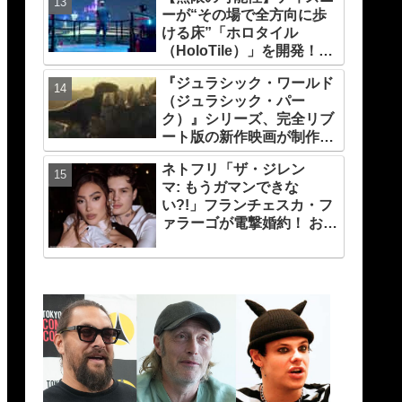
演、そして緻密すぎる演技
ーが“その場で全方向に歩
力！ これは女性の“自由意
ける床”「ホロタイル
志”の物語［レビュー＆解
（HoloTile）」を開発！
説］
VR空間を自在に動けるよ
『ジュラシック・ワールド
うに【『レディプレ』実現
（ジュラシック・パー
への大きな一歩？】
ク）』シリーズ、完全リブ
ート版の新作映画が制作
中！ 元祖『ジュラシック・
ネトフリ「ザ・ジレン
パーク』の脚本家デヴィッ
マ: もうガマンできな
ド・コープが関与
い?!」フランチェスカ・フ
ァラーゴが電撃婚約！ お相
手はトランスジェンダーの
TikToker、しあわせいっぱ
いの姿をシェア［写真あ
り］