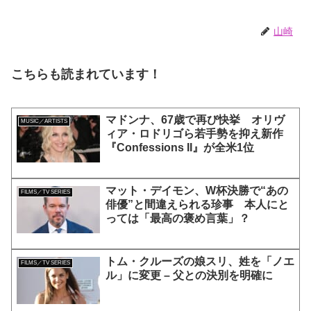
演、そして緻密すぎる演技力！ こ
れは女性の“自由意志”の物語［レビ
ュー＆解説］
山崎
こちらも読まれています！
マドンナ、67歳で再び快挙 オリヴ
MUSIC／ARTISTS
ィア・ロドリゴら若手勢を抑え新作
『Confessions II』が全米1位
マット・デイモン、W杯決勝で“あの
FILMS／TV SERIES
俳優”と間違えられる珍事 本人にと
っては「最高の褒め言葉」？
トム・クルーズの娘スリ、姓を「ノエ
FILMS／TV SERIES
ル」に変更 – 父との決別を明確に