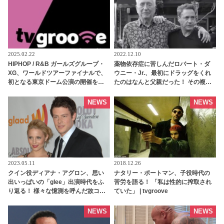
2025.02.22
2022.12.10
HIPHOP / R&B ガールズグループ・
薬物依存症に苦しんだロバート・ダ
XG、ワールドツアーファイナルで、
ウニー・Jr.、最初にドラッグをくれ
初となる東京ドーム公演の開催を発
たのはなんと父親だった！ その複雑
表
な家庭事情が最新ドキュメンタリー
内で明らかに - tvgroove
NEWS
NEWS
2023.05.11
2018.12.26
クイン役ディアナ・アグロン、思い
ナタリー・ポートマン、子役時代の
出いっぱいの「glee」出演時代をふ
苦労を語る！ 「私は性的に搾取され
り返る！ 様々な憶測を呼んだ故コー
ていた」 | tvgroove
リー・モンテースの追悼エピソード
欠席についても言及 - tvgroove
NEWS
NEWS