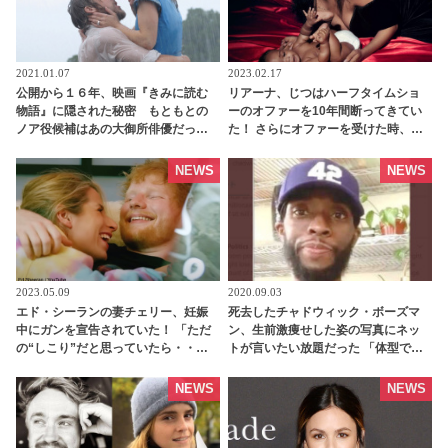
2021.01.07
2023.02.17
公開から１６年、映画『きみに読む
リアーナ、じつはハーフタイムショ
物語』に隠された秘密 もともとの
ーのオファーを10年間断ってきてい
ノア役候補はあの大御所俳優だっ
た！ さらにオファーを受けた時、第
た・・？ | tvgroove
二子妊娠に気づいていなかったこと
が明らかに 「『不可能なことなんて
NEWS
NEWS
ない』って思える」 - tvgroove
2023.05.09
2020.09.03
エド・シーランの妻チェリー、妊娠
死去したチャドウィック・ボーズマ
中にガンを宣告されていた！ 「ただ
ン、生前激痩せした姿の写真にネッ
の“しこり”だと思っていたら・・」
トが言いたい放題だった 「体型で誹
当時の心境を赤裸々に語る -
謗中傷はやめて」とファンが呼びか
tvgroove
ける | tvgroove
NEWS
NEWS