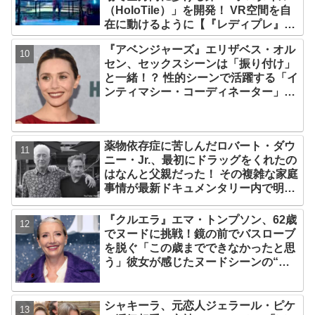
（HoloTile）」を開発！ VR空間を自
在に動けるように【『レディプレ』実
現への大きな一歩？】
『アベンジャーズ』エリザベス・オル
セン、セックスシーンは「振り付け」
と一緒！？ 性的シーンで活躍する「イ
ンティマシー・コーディネーター」の
重要性についても語る
薬物依存症に苦しんだロバート・ダウ
ニー・Jr.、最初にドラッグをくれたの
はなんと父親だった！ その複雑な家庭
事情が最新ドキュメンタリー内で明ら
かに
『クルエラ』エマ・トンプソン、62歳
でヌードに挑戦！鏡の前でバスローブ
を脱ぐ「この歳までできなかったと思
う」彼女が感じたヌードシーンの“難
しさ”とは？
シャキーラ、元恋人ジェラール・ピケ