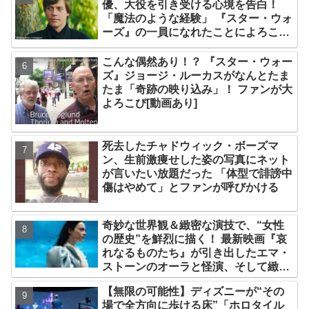
優、大役を引き受ける心境を告白！
「魔法のような経験」 『スター・ウォ
ーズ』の一員になれたことによろこび
爆発
こんな偶然あり！？ 『スター・ウォー
ズ』ジョージ・ルーカスがなんとたま
たま「奇跡の映り込み」！ ファンが大
よろこび[動画あり]
死去したチャドウィック・ボーズマ
ン、生前激痩せした姿の写真にネット
が言いたい放題だった 「体型で誹謗中
傷はやめて」とファンが呼びかける
奇妙な世界観＆緻密な演技で、“女性
の歴史”を鮮烈に描く！ 最新映画『哀
れなるものたち』が引き出したエマ・
ストーンのオーラと怪演、そして緻密
すぎる演技力！ これは女性の“自由意
【無限の可能性】ディズニーが“その
志”の物語［レビュー＆解説］
場で全方向に歩ける床”「ホロタイル