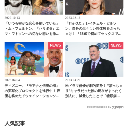
2022.10.13
2023.03.16
「いつも密かな恋心を抱いていた」
「The O.C.」レイチェル・ビルソ
トム・フェルトン、『ハリポタ』エ
ン、自身の生々しい性体験をぶっち
マ・ワトソンへの切ない想いを激
ゃけ！ 「38歳で初めてセックスでオ
白！ トムが自伝で語った「エマとの
ーガズムを感じた」 - tvgroove
言葉にできない関係」とは・・？ -
NEWS
NEWS
tvgroove
2023.04.04
2023.04.20
ディズニー、『モアナと伝説の海』
米ドラマ俳優が劇的変身！ “ぽっちゃ
の実写化プロジェクトを進行中！ 声
り”キャラだった彼の現在がまったく
優を務めたドウェイン・ジョンソン
別人に、減量したことで「糖尿病も
も出演へ・・ 「マウイとの再会は私
なくなった」健康的な毎日を送る
にとって深い意味を持つ」 -
［写真あり］ - tvgroove
Recommended by
tvgroove
人気記事