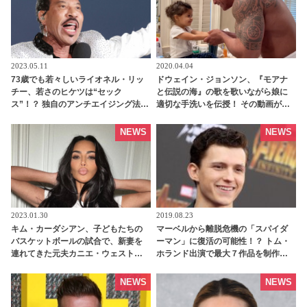
2023.05.11
2020.04.04
73歳でも若々しいライオネル・リッ
ドウェイン・ジョンソン、『モアナ
チー、若さのヒケツは“セック
と伝説の海』の歌を歌いながら娘に
ス”！？ 独自のアンチエイジング法を
適切な手洗いを伝授！ その動画がカ
明かす - tvgroove
ワイイと話題に［動画あり］ |
tvgroove
NEWS
NEWS
2023.01.30
2019.08.23
キム・カーダシアン、子どもたちの
マーベルから離脱危機の「スパイダ
バスケットボールの試合で、新妻を
ーマン」に復活の可能性！？ トム・
連れてきた元夫カニエ・ウェストと
ホランド出演で最大７作品を制作す
距離を保つ・・・衝撃の結婚から２
る案が浮上か | tvgroove
週間、キムはまだ困惑している？ -
NEWS
NEWS
tvgroove