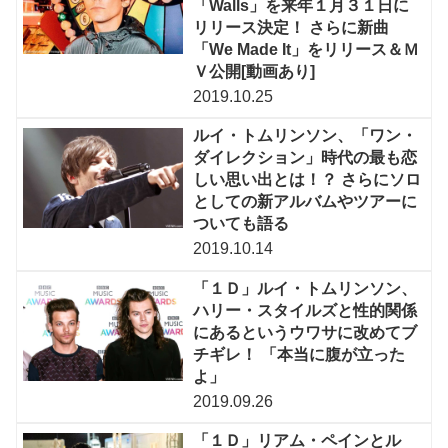
「Walls」を来年１月３１日に
リリース決定！ さらに新曲
「We Made It」をリリース＆Ｍ
Ｖ公開[動画あり]
2019.10.25
ルイ・トムリンソン、「ワン・
ダイレクション」時代の最も恋
しい思い出とは！？ さらにソロ
としての新アルバムやツアーに
ついても語る
2019.10.14
「１Ｄ」ルイ・トムリンソン、
ハリー・スタイルズと性的関係
にあるというウワサに改めてブ
チギレ！ 「本当に腹が立った
よ」
2019.09.26
「１Ｄ」リアム・ペインとル