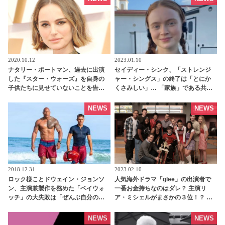
2020.10.12
2023.01.10
ナタリー・ポートマン、過去に出演
セイディー・シンク、「ストレンジ
した『スター・ウォーズ』を自身の
ャー・シングス」の終了は「とにか
子供たちに見せていないことを告
くさみしい」… 「家族」である共演
白！ その理由とは | tvgroove
者たちの別れに「大変なことになる
と思う」 - tvgroove
NEWS
NEWS
2018.12.31
2023.02.10
ロック様ことドウェイン・ジョンソ
人気海外ドラマ「glee」の出演者で
ン、主演兼製作を務めた「ベイウォ
一番お金持ちなのはダレ？ 主演リ
ッチ」の大失敗は「ぜんぶ自分のせ
ア・ミシェルがまさかの３位！？ 超
い」 | tvgroove
意外なランキング結果にあなたもビ
ックリ・・？ - tvgroove
NEWS
NEWS