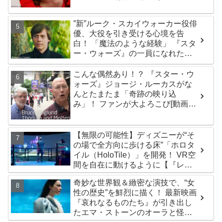
ま思えば笑い話」
”新”ルーク・スカイウォーカー役俳
優、大役を引き受ける心境を告
白！ 「魔法のような経験」 『スタ
ー・ウォーズ』の一員になれたこ
とによろこび爆発
こんな偶然あり！？ 『スター・ウ
ォーズ』ジョージ・ルーカスがな
んとたまたま「奇跡の映り込
み」！ ファンが大よろこび[動画あ
り]
【無限の可能性】ディズニーが“そ
の場で全方向に歩ける床”「ホロタ
イル（HoloTile）」を開発！ VR空
間を自在に動けるように【『レデ
ィプレ』実現への大きな一歩？】
奇妙な世界観＆緻密な演技で、“女
性の歴史”を鮮烈に描く！ 最新映画
『哀れなるものたち』が引き出し
たエマ・ストーンのオーラと怪