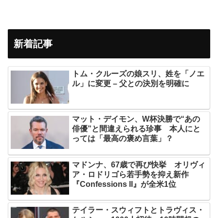
新着記事
トム・クルーズの娘スリ、姓を「ノエ
ル」に変更 – 父との決別を明確に
マット・デイモン、W杯決勝で“あの
俳優”と間違えられる珍事 本人にと
っては「最高の褒め言葉」？
マドンナ、67歳で再び快挙 オリヴィ
ア・ロドリゴら若手勢を抑え新作
『Confessions II』が全米1位
テイラー・スウィフトとトラヴィス・