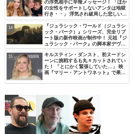
の浮気相手に辛辣メッセージ！ 「ほか
の女性をサポートしないアンタは地獄
行き・・」 浮気され破局した悲しい心
境を赤裸々に語る
『ジュラシック・ワールド（ジュラシ
ック・パーク）』シリーズ、完全リブ
ート版の新作映画が制作中！ 元祖『ジ
ュラシック・パーク』の脚本家デヴィ
ッド・コープが関与
キルスティン・ダンスト、初ヌードシ
ーンに挑戦するも丸々カットされてい
た！ 「とにかく緊張していた…」 映
画『マリー・アントワネット』で果敢
に挑んだ、22歳当時をふり返る