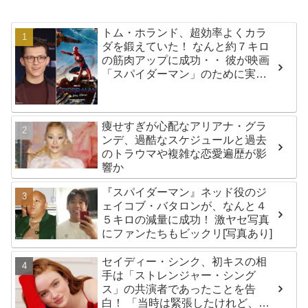
トム・ホランド、超効率よくカラ
ダを鍛えていた！ なんと約７キロ
の筋肉アップに成功・・ 彼が映画
「スパイダーマン」のために実践
した話題のトレーニング方法と
は？
痩せすぎが心配なアリアナ・グラ
ンデ、過酷なスケジュールと過去
のトラウマや複雑な恋愛遍歴が影
響か
『スパイダーマン』ネッド役のジ
ェイコブ・バタロンが、なんと４
５キロの減量に成功！ 激ヤセ写真
にファンたちもビックリ[写真あり]
セイディー・シンク、初キスの相
手は「ストレンジャー・シング
ス」の共演者であったことを告
白！ 「当時は緊張したけれど、い