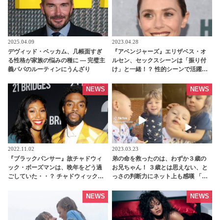
2025.04.09
2023.04.28
デヴィッド・ベッカム、几帳面すぎ
『アベンジャーズ』エリザベス・オ
る性格が家族の悩みの種に ― 完璧主
ルセン、セックスシーンは「振り付
義パパのルーティンにうんざり
け」と一緒！？ 性的シーンで活躍す
る「インティマシー・コーディネー
ター」の重要性についても語る -
NEWS
NEWS
tvgroove
2022.11.02
2023.03.23
『ブラックパンサー』故チャドウィ
弟の命を救ったのは、わずか３歳の
ック・ボーズマンは、晩年をどう過
お兄ちゃん！ ３歳とは思えない、と
ごしていた・・？ チャドウィックの
っさの判断力にネット上も感嘆 「な
妻が彼の死後はじめてインタビュー
んてすばらしいお兄ちゃんなの」
に登場、最期の日々を語る -
［動画］ - tvgroove
NEWS
NEWS
tvgroove