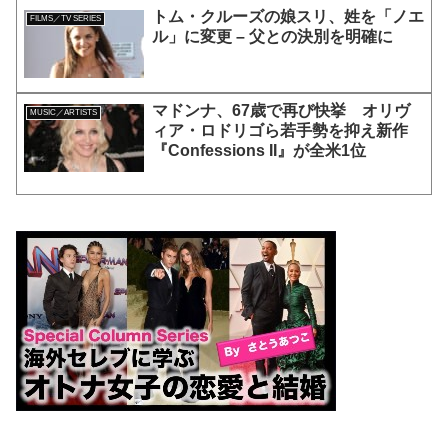
トム・クルーズの娘スリ、姓を「ノエ
FILMS／TV SERIES
ル」に変更 – 父との決別を明確に
マドンナ、67歳で再び快挙 オリヴ
MUSIC／ARTISTS
ィア・ロドリゴら若手勢を抑え新作
『Confessions II』が全米1位