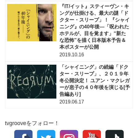
『IT/イット』スティーヴン・キ
ングが仕掛ける、最大の謎「ド
クター・スリープ」！ 『シャイ
ニング』の40年後—「呪われた
ホテルが、目を覚ます」“新た
な恐怖”を描く日本版本予告＆
本ポスターが公開
2019.10.16
「シャイニング」の続編「ドク
ター・スリープ」、２０１９年
冬公開決定！ ユアン・マクレガ
ーが息子の４０年後を演じる[予
告編あり]
2019.06.17
tvgrooveをフォロー！