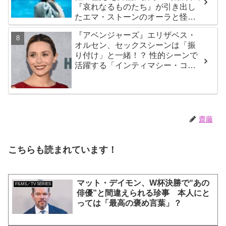
『哀れなるものたち』が引き出し
たエマ・ストーンのオーラと怪
演、そして緻密すぎる演技力！ こ
『アベンジャーズ』エリザベス・
れは女性の“自由意志”の物語［レビ
オルセン、セックスシーンは「振
ュー＆解説］
り付け」と一緒！？ 性的シーンで
活躍する「インティマシー・コー
ディネーター」の重要性について
も語る
齋藤
こちらも読まれています！
マット・デイモン、W杯決勝で“あの
FILMS／TV SERIES
俳優”と間違えられる珍事 本人にと
っては「最高の褒め言葉」？