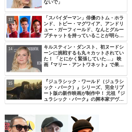
ないで」
「スパイダーマン」俳優のトム・ホラ
ンド、トビー・マグワイア、アンドリ
ュー・ガーフィールド、なんとグルー
プチャットを持っていることが明らか
に！ 彼らが話している内容とは・・？
キルスティン・ダンスト、初ヌードシ
ーンに挑戦するも丸々カットされてい
た！ 「とにかく緊張していた…」 映
画『マリー・アントワネット』で果敢
に挑んだ、22歳当時をふり返る
『ジュラシック・ワールド（ジュラシ
ック・パーク）』シリーズ、完全リブ
ート版の新作映画が制作中！ 元祖『ジ
ュラシック・パーク』の脚本家デヴィ
ッド・コープが関与