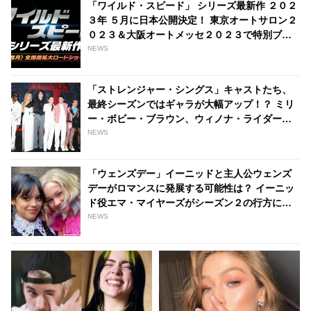
「ワイルド・スピード」 シリーズ最新作 ２０２
い？ - tvgroove
３年 ５月に日本公開決定！ 東京オートサロン２
０２３＆大阪オートメッセ２０２３で特別ブー
ス出展決定、ドミニクとブライアンの劇中衣裳
NEWS
も - tvgroove
「ストレンジャー・シングス」キャストたち、
最終シーズンではギャラが大幅アップ！？ ミリ
ー・ボビー・ブラウン、ウィノナ・ライダーら
がもらえる額はいったいいくら・・？ -
NEWS
tvgroove
「ウェンズデー」イーニッドと主人公ウェンズ
デーがロマンスに発展する可能性は？ イーニッ
ド役エマ・マイヤーズがシーズン２の行方につ
いて語る - tvgroove
NEWS