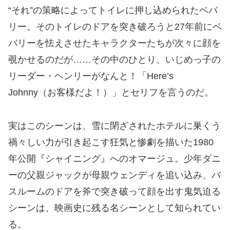
“それ”の策略によってトイレに押し込められたベバ
リー。そのトイレのドアを突き破ろうと27年前にベ
バリーを怯えさせたキャラクターたちが次々に顔を
覗かせるのだが……その中のひとり、いじめっ子の
リーダー・ヘンリーがなんと！「Here’s
Johnny（お客様だよ！）」とセリフを言うのだ。
実はこのシーンは、雪に閉ざされたホテルに巣くう
禍々しい力が引き起こす狂気と惨劇を描いた1980
年公開『シャイニング』へのオマージュ。少年ダニ
ーの父親ジャックが母親ウェンディを追い込み、バ
スルームのドアを斧で突き破って顔を出す鬼気迫る
シーンは、映画史に残る名シーンとして知られてい
る。