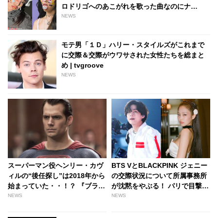
ロドリゴへのあこがれを歌った曲なのにナ
ゼ・・？ - tvgroove
NEWS
モテ男「１Ｄ」ハリー・スタイルズがこれまで
に交際＆交際がウワサされた女性たちを総まと
め | tvgroove
NEWS
スーパーマン役ヘンリー・カヴ
BTS VとBLACKPINK ジェニー
ィルの“後任探し”は2018年から
の交際状況について所属事務所
始まっていた・・！？ 『ブラッ
が沈黙をやぶる！ パリで目撃さ
クアダム』にカメオ出演後、復
れた“手つなぎデート”受け -
NEWS
NEWS
帰宣言＆スピード撤回のヘンリ
tvgroove
ー、彼の復帰チャンスはもうな