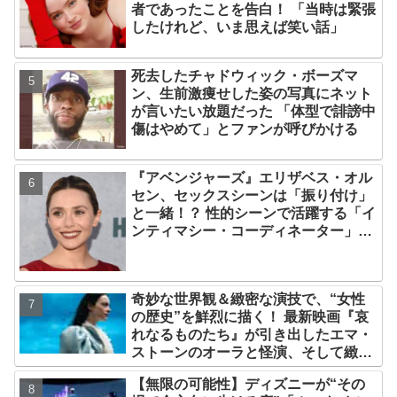
者であったことを告白！ 「当時は緊張
したけれど、いま思えば笑い話」
死去したチャドウィック・ボーズマ
ン、生前激痩せした姿の写真にネット
が言いたい放題だった 「体型で誹謗中
傷はやめて」とファンが呼びかける
『アベンジャーズ』エリザベス・オル
セン、セックスシーンは「振り付け」
と一緒！？ 性的シーンで活躍する「イ
ンティマシー・コーディネーター」の
重要性についても語る
奇妙な世界観＆緻密な演技で、“女性
の歴史”を鮮烈に描く！ 最新映画『哀
れなるものたち』が引き出したエマ・
ストーンのオーラと怪演、そして緻密
すぎる演技力！ これは女性の“自由意
【無限の可能性】ディズニーが“その
志”の物語［レビュー＆解説］