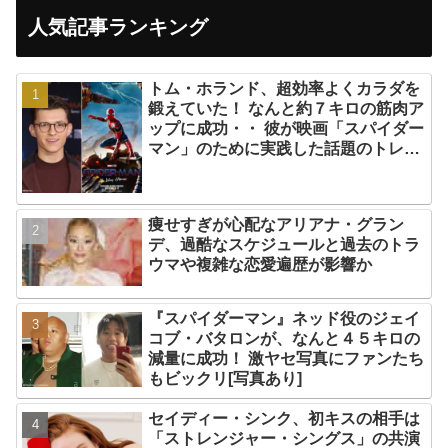
人気記事ランキング
トム・ホランド、超効率よくカラダを
鍛えていた！ なんと約７キロの筋肉ア
ップに成功・・ 彼が映画「スパイダー
マン」のために実践した話題のトレー
ニング方法とは？
痩せすぎが心配なアリアナ・グラン
デ、過酷なスケジュールと過去のトラ
ウマや複雑な恋愛遍歴が影響か
『スパイダーマン』ネッド役のジェイ
コブ・バタロンが、なんと４５キロの
減量に成功！ 激ヤセ写真にファンたち
もビックリ[写真あり]
セイディー・シンク、初キスの相手は
「ストレンジャー・シングス」の共演