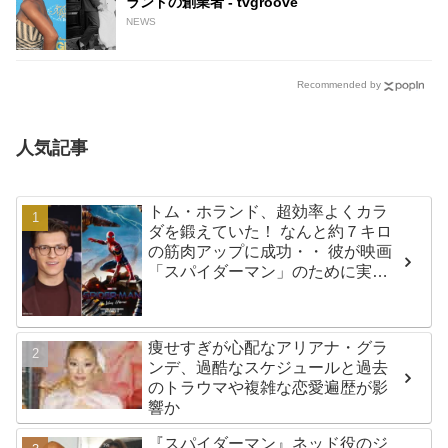
ランドの創業者 - tvgroove
NEWS
Recommended by
人気記事
トム・ホランド、超効率よくカラ
ダを鍛えていた！ なんと約７キロ
の筋肉アップに成功・・ 彼が映画
「スパイダーマン」のために実践
した話題のトレーニング方法と
は？
痩せすぎが心配なアリアナ・グラ
ンデ、過酷なスケジュールと過去
のトラウマや複雑な恋愛遍歴が影
響か
『スパイダーマン』ネッド役のジ