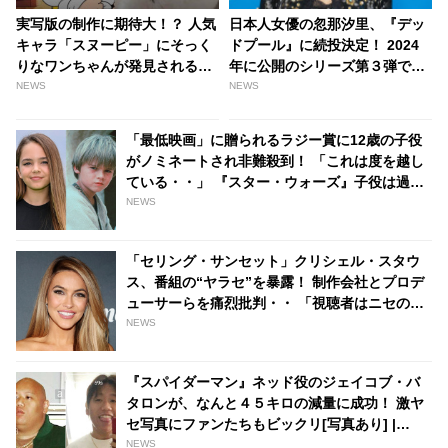
実写版の制作に期待大！？ 人気
日本人女優の忽那汐里、『デッ
キャラ「スヌーピー」にそっく
ドプール』に続投決定！ 2024
りなワンちゃんが発見される
年に公開のシリーズ第３弾でユ
「スヌーピーが生命を宿した」
キオ役を再演 - tvgroove
NEWS
NEWS
［写真・動画あり］ - tvgroove
「最低映画」に贈られるラジー賞に12歳の子役
がノミネートされ非難殺到！ 「これは度を越し
ている・・」 『スター・ウォーズ』子役は過去
に同賞受賞でイジメを受け引退を余儀なくされ
NEWS
ていた - tvgroove
「セリング・サンセット」クリシェル・スタウ
ス、番組の“ヤラセ”を暴露！ 制作会社とプロデ
ューサーらを痛烈批判・・ 「視聴者はニセの修
羅場なんてのぞんでいない」 - tvgroove
NEWS
『スパイダーマン』ネッド役のジェイコブ・バ
タロンが、なんと４５キロの減量に成功！ 激ヤ
セ写真にファンたちもビックリ[写真あり] |
tvgroove
NEWS