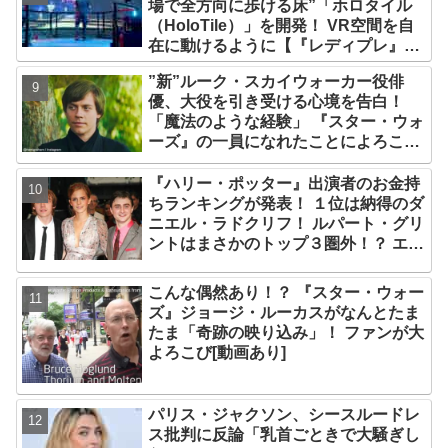
場で全方向に歩ける床”「ホロタイル
（HoloTile）」を開発！ VR空間を自
在に動けるように【『レディプレ』実
現への大きな一歩？】
”新”ルーク・スカイウォーカー役俳
優、大役を引き受ける心境を告白！
「魔法のような経験」 『スター・ウォ
ーズ』の一員になれたことによろこび
爆発
『ハリー・ポッター』出演者のお金持
ちランキングが発表！ １位は納得のダ
ニエル・ラドクリフ！ ルパート・グリ
ントはまさかのトップ３圏外！？ エ
マ・ワトソンら主要キャストを抑え、
２位に輝いたのは・・？
こんな偶然あり！？ 『スター・ウォー
ズ』ジョージ・ルーカスがなんとたま
たま「奇跡の映り込み」！ ファンが大
よろこび[動画あり]
パリス・ジャクソン、シースルードレ
ス批判に反論「乳首ごときで大騒ぎし