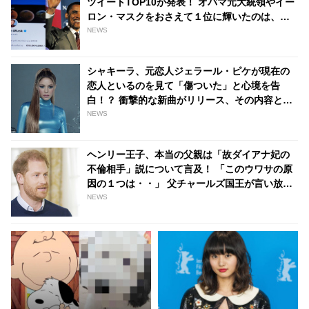
ツイートTOP10が発表！ オバマ元大統領やイー
tvgroove
ロン・マスクをおさえて１位に輝いたのは、あ
の人気俳優の訃報 - tvgroove
NEWS
シャキーラ、元恋人ジェラール・ピケが現在の
恋人といるのを見て「傷ついた」と心境を告
白！？ 衝撃的な新曲がリリース、その内容とは
- tvgroove
NEWS
ヘンリー王子、本当の父親は「故ダイアナ妃の
不倫相手」説について言及！ 「このウワサの原
因の１つは・・」 父チャールズ国王が言い放っ
た言葉とは - tvgroove
NEWS