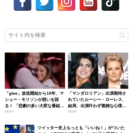
「glee」放送開始から10年、マ
「マンダロリアン」出演期待さ
シュー・モリソンが想いを語
れていたルーシー・ローレス、
る！ 「悲劇の多い大変な番組だ
結局、出演叶わず複雑な心境を
った」 | tvgroove
吐露！ 実は別の『スター・ウォ
NEWS
NEWS
ーズ』関連作に出演予定だっ
た…！？ 熱烈なファンの声が逆
ツイッター史上もっとも「いいね！」がついた
作用か・・皮肉な顛末を嘆く -