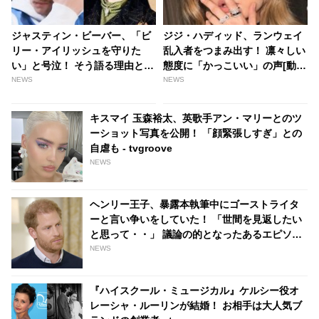
ジャスティン・ビーバー、「ビ
ジジ・ハディッド、ランウェイ
リー・アイリッシュを守りた
乱入者をつまみ出す！ 凛々しい
い」と号泣！ そう語る理由と
態度に「かっこいい」の声[動画
は・・・？[動画あり] |
あり] | tvgroove
NEWS
NEWS
tvgroove
キスマイ 玉森裕太、英歌手アン・マリーとのツ
ーショット写真を公開！ 「顔緊張しすぎ」との
自虐も - tvgroove
NEWS
ヘンリー王子、暴露本執筆中にゴーストライタ
ーと言い争いをしていた！ 「世間を見返したい
と思って・・」 議論の的となったあるエピソー
ドとは - tvgroove
NEWS
『ハイスクール・ミュージカル』ケルシー役オ
レーシャ・ルーリンが結婚！ お相手は大人気ブ