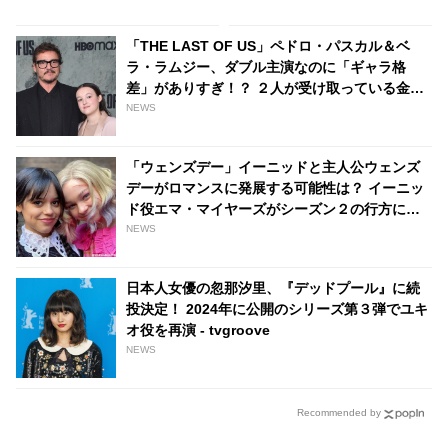
の追悼エピソード欠席について
ぎる発想＆最高の祝い方に「一
も言及 - tvgroove
番イケてる卒業生」「さすが片
「THE LAST OF US」ペドロ・パスカル＆ベ
桐さん」と絶賛の声［写真あ
ラ・ラムジー、ダブル主演なのに「ギャラ格
り］ - tvgroove
差」がありすぎ！？ ２人が受け取っている金額
にオドロキの声 - tvgroove
NEWS
「ウェンズデー」イーニッドと主人公ウェンズ
デーがロマンスに発展する可能性は？ イーニッ
ド役エマ・マイヤーズがシーズン２の行方につ
いて語る - tvgroove
NEWS
日本人女優の忽那汐里、『デッドプール』に続
投決定！ 2024年に公開のシリーズ第３弾でユキ
オ役を再演 - tvgroove
NEWS
Recommended by