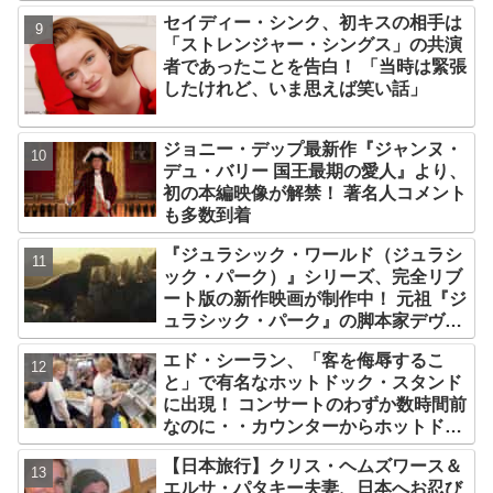
セイディー・シンク、初キスの相手は
「ストレンジャー・シングス」の共演
者であったことを告白！ 「当時は緊張
したけれど、いま思えば笑い話」
ジョニー・デップ最新作『ジャンヌ・
デュ・バリー 国王最期の愛人』より、
初の本編映像が解禁！ 著名人コメント
も多数到着
『ジュラシック・ワールド（ジュラシ
ック・パーク）』シリーズ、完全リブ
ート版の新作映画が制作中！ 元祖『ジ
ュラシック・パーク』の脚本家デヴィ
ッド・コープが関与
エド・シーラン、「客を侮辱するこ
と」で有名なホットドック・スタンド
に出現！ コンサートのわずか数時間前
なのに・・カウンターからホットドッ
クを提供、ファンは大興奮［写真あ
【日本旅行】クリス・ヘムズワース＆
り］
エルサ・パタキー夫妻、日本へお忍び