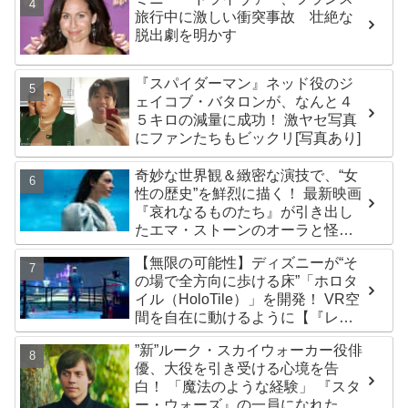
旅行中に激しい衝突事故 壮絶な
脱出劇を明かす
『スパイダーマン』ネッド役のジ
ェイコブ・バタロンが、なんと４
５キロの減量に成功！ 激ヤセ写真
にファンたちもビックリ[写真あり]
奇妙な世界観＆緻密な演技で、“女
性の歴史”を鮮烈に描く！ 最新映画
『哀れなるものたち』が引き出し
たエマ・ストーンのオーラと怪
演、そして緻密すぎる演技力！ こ
【無限の可能性】ディズニーが“そ
れは女性の“自由意志”の物語［レビ
の場で全方向に歩ける床”「ホロタ
ュー＆解説］
イル（HoloTile）」を開発！ VR空
間を自在に動けるように【『レデ
ィプレ』実現への大きな一歩？】
”新”ルーク・スカイウォーカー役俳
優、大役を引き受ける心境を告
白！ 「魔法のような経験」 『スタ
ー・ウォーズ』の一員になれたこ