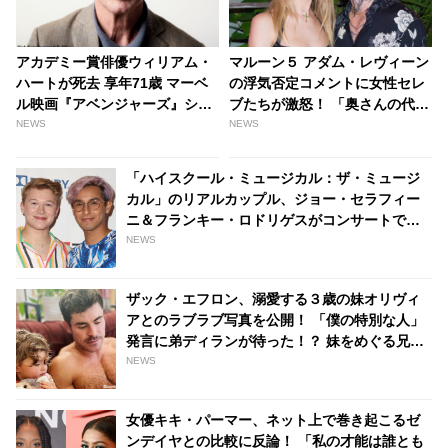
アカデミー賞俳優ウィリアム・
マルーン５ アダム・レヴィーン
ハートが死去 享年71歳 マーベ
の浮気否定コメントに女性セレ
ル映画『アベンジャーズ』シリ
ブたちが激怒！ 「奥さんの代弁
ーズにも出演 - tvgroove
なんかしなくていい」 さらに不
NEWS
NEWS
倫相手の女性を同情する声も -
tvgroove
「ハイスクール・ミュージカル：ザ・ミュージ
カル」のリアルカップル、ジョー・セラフィー
ニ＆フランキー・ロドリゲスがコンサートでデ
ュエット！ 実生活でもラブラブっぷりを発揮
NEWS
［動画あり］ - tvgroove
ザック・エフロン、溺愛する３歳の妹オリヴィ
アとのラブラブ写真を公開！ 「僕の特別な人」
発言に弟ディランが待った！？ 妹をめぐる兄弟
バトルが勃発…？ - tvgroove
NEWS
女優キキ・パーマー、ネット上で巻き起こるゼ
ンデイヤとの比較に反論！ 「私の才能は誰とも