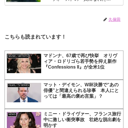
とによろこび爆発
久保田
こちらも読まれています！
マドンナ、67歳で再び快挙 オリヴ
MUSIC／ARTISTS
ィア・ロドリゴら若手勢を抑え新作
『Confessions II』が全米1位
マット・デイモン、W杯決勝で“あの
FILMS／TV SERIES
俳優”と間違えられる珍事 本人にと
っては「最高の褒め言葉」？
ミニー・ドライヴァー、フランス旅行
NEWS
中に激しい衝突事故 壮絶な脱出劇を
明かす