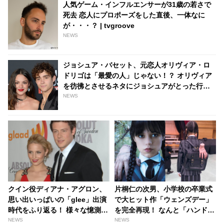
人気ゲーム・インフルエンサーが31歳の若さで
死去 恋人にプロポーズをした直後、一体なに
が・・・？ | tvgroove
NEWS
ジョシュア・バセット、元恋人オリヴィア・ロ
ドリゴは「最愛の人」じゃない！？ オリヴィア
を彷彿とさせるネタにジョシュアがとった行動
とは・・？［動画あり］ - tvgroove
NEWS
クイン役ディアナ・アグロン、
片桐仁の次男、小学校の卒業式
思い出いっぱいの「glee」出演
で大ヒット作「ウェンズデー」
時代をふり返る！ 様々な憶測を
を完全再現！ なんと「ハンド」
呼んだ故コーリー・モンテース
までいる徹底ぶり… オシャレす
NEWS
NEWS