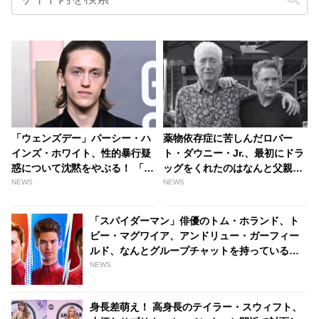
「ウェンズデー」パーシー・ハ
薬物依存症に苦しんだロバー
インズ・ホワイト、性的暴行疑
ト・ダウニー・Jr.、最初にドラ
惑について沈黙をやぶる！ 「は
ッグをくれたのはなんと父親だ
っきりさせたいことがある」 さ
った！ その複雑な家庭事情が最
NEWS
NEWS
らに家族や友人が嫌がらせを受
新ドキュメンタリー内で明らか
けていることを告白 - tvgroove
に - tvgroove
「スパイダーマン」俳優のトム・ホランド、ト
ビー・マグワイア、アンドリュー・ガーフィー
ルド、なんとグループチャットを持っているこ
とが明らかに！ 彼らが話している内容と
NEWS
は・・？ - tvgroove
身長差萌え！ 高身長のテイラー・スウィフト、