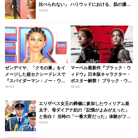
比べられない」 ハリウッドにおける、肌の濃淡
による差別カラリズムとは - tvgroove
NEWS
ゼンデイヤ、「クモの巣」をイ
マーベル最新作『ブラック・ウ
メージした超セクシードレスで
ィドウ』日本版キャラクター・
『スパイダーマン：ノー・ウェ
ポスター解禁！ ブラック・ウィ
イ・ホーム』のイベントに降
ドウの過去を知るもう一つの“家
NEWS
NEWS
臨！ じつは毎回、映画を意識し
族”とは！？ | tvgroove
たファッションを披露していた
エリザベス女王の葬儀に参加したウィリアム皇
ことが明らかに[写真あり] -
太子、母ダイアナ妃の「記憶がよみがえった」
tvgroove
と告白！ 当時の「一番大変だった」体験がフラ
ッシュバックか - tvgroove
NEWS