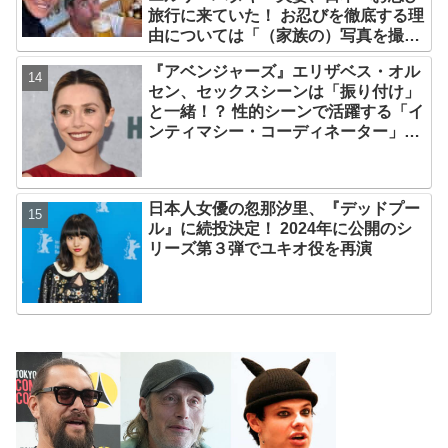
旅行に来ていた！ お忍びを徹底する理
由については「（家族の）写真を撮ら
れるとキレそうになる」からという過
『アベンジャーズ』エリザベス・オル
去の発言も
セン、セックスシーンは「振り付け」
と一緒！？ 性的シーンで活躍する「イ
ンティマシー・コーディネーター」の
重要性についても語る
日本人女優の忽那汐里、『デッドプー
ル』に続投決定！ 2024年に公開のシ
リーズ第３弾でユキオ役を再演