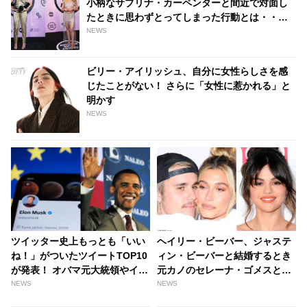
小柄なサブリナ・カーペンターと間近で対面し
たときに思わずとってしまった行動とは・・？
［動画あり］ - tvgroove
NEWS
ビリー・アイリッシュ、自分に女性らしさを感
じたことがない！ さらに「女性に惹かれる」と
明かす
NEWS
ツイッター史上もっとも「いい
ヘイリー・ビーバー、ジャステ
ね！」がついたツイートTOP10
ィン・ビーバーと結婚するとき
が発表！ オバマ元大統領やイー
元カノのセレーナ・ゴメスと２
ロン・マスクをおさえて１位に
人で話したと初告白！ 「すべて
NEWS
NEWS
輝いたのは、あの人気俳優の訃
尊敬の念で・・」 ３人の間で起