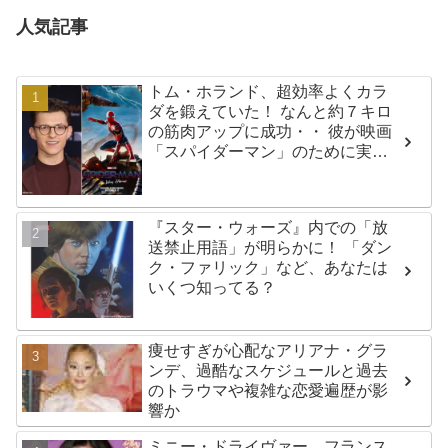
人気記事
トム・ホランド、超効率よくカラ
ダを鍛えていた！ なんと約７キロ
の筋肉アップに成功・・ 彼が映画
「スパイダーマン」のために実践
した話題のトレーニング方法と
は？
『スター・ウォーズ』内での「放
送禁止用語」が明らかに！ 「ダン
ク・ファリック」など、あなたは
いくつ知ってる？
痩せすぎが心配なアリアナ・グラ
ンデ、過酷なスケジュールと過去
のトラウマや複雑な恋愛遍歴が影
響か
ミニー・ドライヴァー、フランス