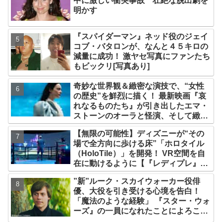
中に激しい衝突事故 壮絶な脱出劇を
明かす
『スパイダーマン』ネッド役のジェイ
コブ・バタロンが、なんと４５キロの
減量に成功！ 激ヤセ写真にファンたち
もビックリ[写真あり]
奇妙な世界観＆緻密な演技で、“女性
の歴史”を鮮烈に描く！ 最新映画『哀
れなるものたち』が引き出したエマ・
ストーンのオーラと怪演、そして緻密
すぎる演技力！ これは女性の“自由意
【無限の可能性】ディズニーが“その
志”の物語［レビュー＆解説］
場で全方向に歩ける床”「ホロタイル
（HoloTile）」を開発！ VR空間を自
在に動けるように【『レディプレ』実
現への大きな一歩？】
”新”ルーク・スカイウォーカー役俳
優、大役を引き受ける心境を告白！
「魔法のような経験」 『スター・ウォ
ーズ』の一員になれたことによろこび
爆発