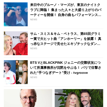
報 - tvgroove
きたできごとを語る - tvgroove
来日中のブルーノ・マーズが、東京のナイトク
ラブに降臨！ 集まった人々と大盛り上がりのパ
ーティーを開催！ 自身の曲もパフォーマンスし
フロアは熱狂の渦に[写真・動画あり] -
NEWS
tvgroove
サム・スミス＆キム・ペトラス、第65回グラミ
ー賞で大ヒット曲「アンホーリー」を披露！ 真
っ赤なステージで見せたエキゾチックなダンス
と歌声にうっとり… プレゼンターとしてマドン
NEWS
ナも登場する豪華っぷり[動画あり] - tvgroove
BTS VとBLACKPINK ジェニーの交際状況につ
いて所属事務所が沈黙をやぶる！ パリで目撃さ
れた“手つなぎデート”受け - tvgroove
NEWS