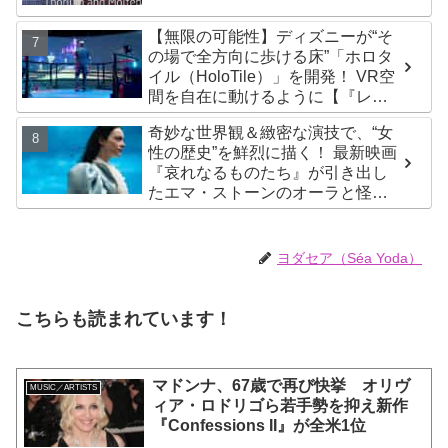
【無限の可能性】ディズニーが“そ
の場で全方向に歩ける床”「ホロタ
イル（HoloTile）」を開発！ VR空
間を自在に動けるように【『レデ
ィプレ』実現への大きな一歩？】
奇妙な世界観＆緻密な演技で、“女
性の歴史”を鮮烈に描く！ 最新映画
『哀れなるものたち』が引き出し
たエマ・ストーンのオーラと怪
演、そして緻密すぎる演技力！ こ
れは女性の“自由意志”の物語［レビ
ュー＆解説］
ヨダセア（Séa Yoda）
こちらも読まれています！
マドンナ、67歳で再び快挙 オリヴ
MUSIC／ARTISTS
ィア・ロドリゴら若手勢を抑え新作
『Confessions II』が全米1位