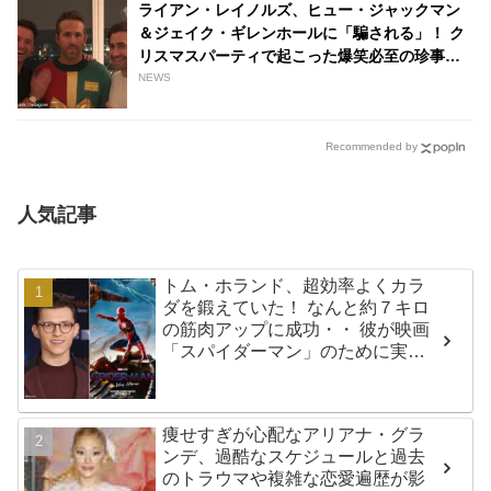
ライアン・レイノルズ、ヒュー・ジャックマン
＆ジェイク・ギレンホールに「騙される」！ ク
リスマスパーティで起こった爆笑必至の珍事件
とは？ | tvgroove
NEWS
Recommended by
人気記事
トム・ホランド、超効率よくカラ
ダを鍛えていた！ なんと約７キロ
の筋肉アップに成功・・ 彼が映画
「スパイダーマン」のために実践
した話題のトレーニング方法と
は？
痩せすぎが心配なアリアナ・グラ
ンデ、過酷なスケジュールと過去
のトラウマや複雑な恋愛遍歴が影