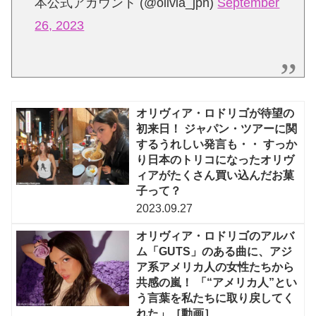
本公式アカウント (@olivia_jpn)
September
26, 2023
オリヴィア・ロドリゴが待望の
初来日！ ジャパン・ツアーに関
するうれしい発言も・・ すっか
り日本のトリコになったオリヴ
ィアがたくさん買い込んだお菓
子って？
2023.09.27
オリヴィア・ロドリゴのアルバ
ム「GUTS」のある曲に、アジ
ア系アメリカ人の女性たちから
共感の嵐！ 「“アメリカ人”とい
う言葉を私たちに取り戻してく
れた」［動画］