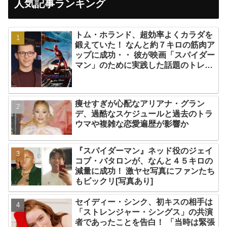
人気記事ランキング
トム・ホランド、超効率よくカラダを
鍛えていた！ なんと約７キロの筋肉ア
ップに成功・・ 彼が映画「スパイダー
マン」のために実践した話題のトレー
ニング方法とは？
痩せすぎが心配なアリアナ・グラン
デ、過酷なスケジュールと過去のトラ
ウマや複雑な恋愛遍歴が影響か
『スパイダーマン』ネッド役のジェイ
コブ・バタロンが、なんと４５キロの
減量に成功！ 激ヤセ写真にファンたち
もビックリ[写真あり]
セイディー・シンク、初キスの相手は
「ストレンジャー・シングス」の共演
者であったことを告白！ 「当時は緊張