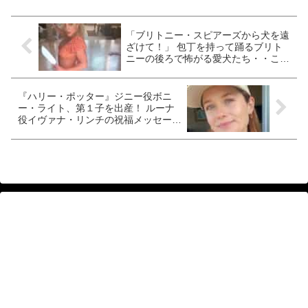
「ブリトニー・スピアーズから犬を遠
ざけて！」 包丁を持って踊るブリト
ニーの後ろで怖がる愛犬たち・・この
動画にネットでは怒りの声［動画あ
り］
『ハリー・ポッター』ジニー役ボニ
ー・ライト、第１子を出産！ ルーナ
役イヴァナ・リンチの祝福メッセージ
でファン驚愕の事実が判明 「あなた
の子どもは…」［写真あり］