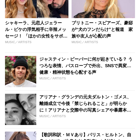
シャキーラ、元恋人ジェラー
ブリトニー・スピアーズ、豪邸
ル・ピケの浮気相手に辛辣メッ
が“犬のフンだらけ”と報道 家
セージ！ 「ほかの女性をサポー
族や友人が心配の声
トしないアンタは地獄行
MUSIC／ARTISTS
MUSIC／ARTISTS
き・・」 浮気され破局した悲し
い心境を赤裸々に語る
ジャスティン・ビーバーに何が起きている？ う
つろな表情、バスローブで外出、SNSで異変…
健康・精神状態を心配する声
MUSIC／ARTISTS
アリアナ・グランデの元夫ダルトン・ゴメス、
離婚成立で今後「禁じられること」が明らか
に！アリアナと交際中の写真シェアや暴露本の
執筆など
MUSIC／ARTISTS
【歌詞和訳・ＭＶあり】パリス・ヒルトン、自