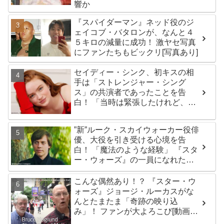
響か
『スパイダーマン』ネッド役のジ
ェイコブ・バタロンが、なんと４
５キロの減量に成功！ 激ヤセ写真
にファンたちもビックリ[写真あり]
セイディー・シンク、初キスの相
手は「ストレンジャー・シング
ス」の共演者であったことを告
白！ 「当時は緊張したけれど、い
ま思えば笑い話」
”新”ルーク・スカイウォーカー役俳
優、大役を引き受ける心境を告
白！ 「魔法のような経験」 『スタ
ー・ウォーズ』の一員になれたこ
とによろこび爆発
こんな偶然あり！？ 『スター・ウ
ォーズ』ジョージ・ルーカスがな
んとたまたま「奇跡の映り込
み」！ ファンが大よろこび[動画あ
り]