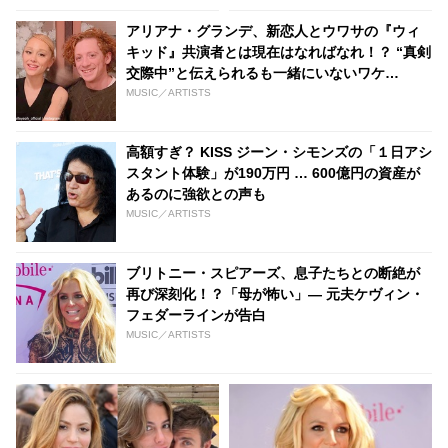
ド』共演者との交際報道の中
アリアナ・グランデ、新恋人とウワサの『ウィ
キッド』共演者とは現在はなればなれ！？ “真剣
交際中”と伝えられるも一緒にいないワケ
は・・？
MUSIC／ARTISTS
高額すぎ？ KISS ジーン・シモンズの「１日アシ
スタント体験」が190万円 … 600億円の資産が
あるのに強欲との声も
MUSIC／ARTISTS
ブリトニー・スピアーズ、息子たちとの断絶が
再び深刻化！？「母が怖い」— 元夫ケヴィン・
フェダーラインが告白
MUSIC／ARTISTS