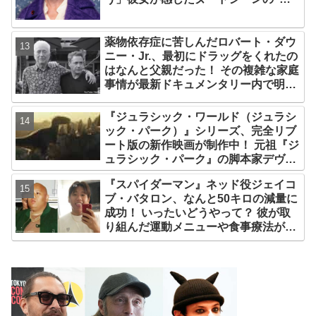
しさ”とは？
薬物依存症に苦しんだロバート・ダウ
ニー・Jr.、最初にドラッグをくれたの
はなんと父親だった！ その複雑な家庭
事情が最新ドキュメンタリー内で明ら
かに
『ジュラシック・ワールド（ジュラシ
ック・パーク）』シリーズ、完全リブ
ート版の新作映画が制作中！ 元祖『ジ
ュラシック・パーク』の脚本家デヴィ
ッド・コープが関与
『スパイダーマン』ネッド役ジェイコ
ブ・バタロン、なんと50キロの減量に
成功！ いったいどうやって？ 彼が取
り組んだ運動メニューや食事療法が明
らかに