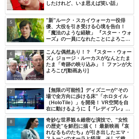
したけれど、いま思えば笑い話」
”新”ルーク・スカイウォーカー役俳
優、大役を引き受ける心境を告白！
「魔法のような経験」 『スター・ウォ
ーズ』の一員になれたことによろこび
爆発
こんな偶然あり！？ 『スター・ウォー
ズ』ジョージ・ルーカスがなんとたま
たま「奇跡の映り込み」！ ファンが大
よろこび[動画あり]
【無限の可能性】ディズニーが“その
場で全方向に歩ける床”「ホロタイル
（HoloTile）」を開発！ VR空間を自
在に動けるように【『レディプレ』実
現への大きな一歩？】
奇妙な世界観＆緻密な演技で、“女性
の歴史”を鮮烈に描く！ 最新映画『哀
れなるものたち』が引き出したエマ・
ストーンのオーラと怪演、そして緻密