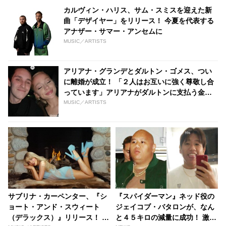
カルヴィン・ハリス、サム・スミスを迎えた新
曲「デザイヤー」をリリース！ 今夏を代表する
アナザー・サマー・アンセムに
MUSIC／ARTISTS
アリアナ・グランデとダルトン・ゴメス、つい
に離婚が成立！ 「２人はお互いに強く尊敬し合
っています」アリアナがダルトンに支払う金額
とは・・？
MUSIC／ARTISTS
サブリナ・カーペンター、『シ
『スパイダーマン』ネッド役の
ョート・アンド・スウィート
ジェイコブ・バタロンが、なん
（デラックス）』リリース！ ド
と４５キロの減量に成功！ 激ヤ