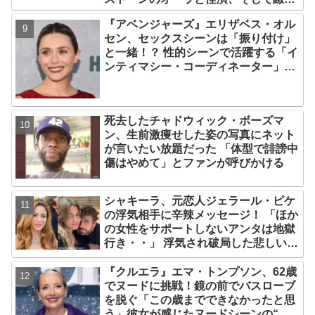
すぎる演技力！ これは女性の“自由意
『アベンジャーズ』エリザベス・オル
志”の物語［レビュー＆解説］
セン、セックスシーンは「振り付け」
と一緒！？ 性的シーンで活躍する「イ
ンティマシー・コーディネーター」の
重要性についても語る
死去したチャドウィック・ボーズマ
ン、生前激痩せした姿の写真にネット
が言いたい放題だった 「体型で誹謗中
傷はやめて」とファンが呼びかける
シャキーラ、元恋人ジェラール・ピケ
の浮気相手に辛辣メッセージ！ 「ほか
の女性をサポートしないアンタは地獄
行き・・」 浮気され破局した悲しい心
境を赤裸々に語る
『クルエラ』エマ・トンプソン、62歳
でヌードに挑戦！鏡の前でバスローブ
を脱ぐ「この歳までできなかったと思
う」彼女が感じたヌードシーンの“難