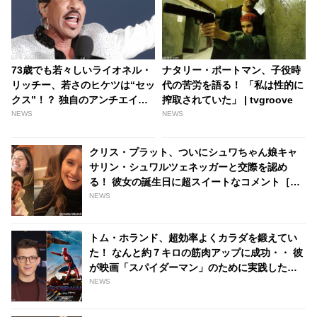
73歳でも若々しいライオネル・
ナタリー・ポートマン、子役時
リッチー、若さのヒケツは“セッ
代の苦労を語る！ 「私は性的に
クス”！？ 独自のアンチエイジ
搾取されていた」 | tvgroove
ング法を明かす - tvgroove
NEWS
NEWS
クリス・プラット、ついにシュワちゃん娘キャ
サリン・シュワルツェネッガーと交際を認め
る！ 彼女の誕生日に超スイートなコメント［写
真あり] | tvgroove
NEWS
トム・ホランド、超効率よくカラダを鍛えてい
た！ なんと約７キロの筋肉アップに成功・・ 彼
が映画「スパイダーマン」のために実践した話
題のトレーニング方法とは？ - tvgroove
NEWS