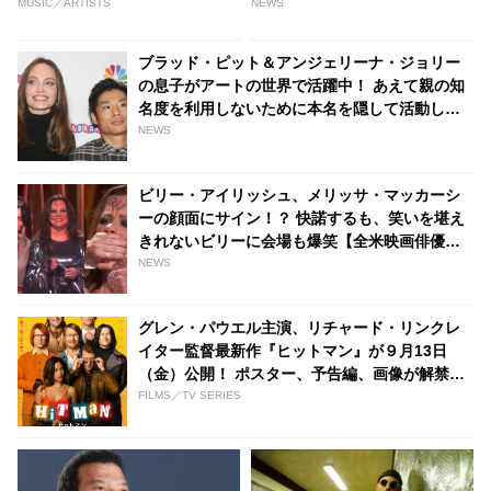
リー・パートンとの「Please
セ写真にファンたちもビックリ
MUSIC／ARTISTS
NEWS
Please Please (feat. Dolly
[写真あり] | tvgroove
Parton)」MVが公開
ブラッド・ピット＆アンジェリーナ・ジョリー
の息子がアートの世界で活躍中！ あえて親の知
名度を利用しないために本名を隠して活動して
いた - tvgroove
NEWS
ビリー・アイリッシュ、メリッサ・マッカーシ
ーの顔面にサイン！？ 快諾するも、笑いを堪え
きれないビリーに会場も爆笑【全米映画俳優組
合賞（SAGアワード）】
NEWS
グレン・パウエル主演、リチャード・リンクレ
イター監督最新作『ヒットマン』が９月13日
（金）公開！ ポスター、予告編、画像が解禁
［動画・画像あり］
FILMS／TV SERIES