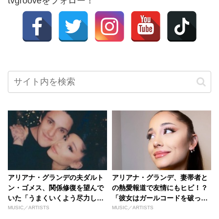
tvgrooveをフォロー！
アリアナ・グランデの夫ダルト
アリアナ・グランデ、妻帯者と
ン・ゴメス、関係修復を望んで
の熱愛報道で友情にもヒビ！？
いた「うまくいくよう尽力して
「彼女はガールコードを破っ
いたが、彼女は前に進んでしま
た」
MUSIC／ARTISTS
MUSIC／ARTISTS
った」アリアナと『ウィキッ