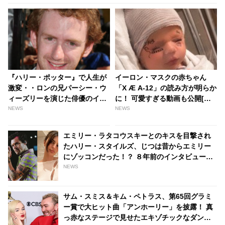
『ハリー・ポッター』で人生が
イーロン・マスクの赤ちゃん
激変・・ロンの兄パーシー・ウ
「X Æ A-12」の読み方が明らか
ィーズリーを演じた俳優のイ
に！ 可愛すぎる動画も公開[動
マ！ 俳優から制作側に転向し大
画あり] | tvgroove
NEWS
NEWS
活躍、なんと『ハリポタ』関連
の仕事にも携わっていた -
エミリー・ラタコウスキーとのキスを目撃され
tvgroove
たハリー・スタイルズ、じつは昔からエミリー
にゾッコンだった！？ ８年前のインタビューが
話題に［動画あり］ - tvgroove
NEWS
サム・スミス＆キム・ペトラス、第65回グラミ
ー賞で大ヒット曲「アンホーリー」を披露！ 真
っ赤なステージで見せたエキゾチックなダンス