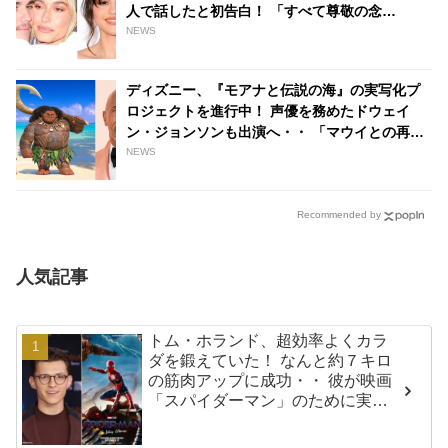
人で話したと初告白！ 「すべて尊敬の念
で・・」 ３人の間で起きたできごとを語る -
NEWS
tvgroove
ディズニー、『モアナと伝説の海』の実写化プ
ロジェクトを進行中！ 声優を務めたドウェイ
ン・ジョンソンも出演へ・・ 「マウイとの再会
は私にとって深い意味を持つ」 - tvgroove
NEWS
Recommended by
人気記事
トム・ホランド、超効率よくカラ
ダを鍛えていた！ なんと約７キロ
の筋肉アップに成功・・ 彼が映画
「スパイダーマン」のために実践
した話題のトレーニング方法と
は？