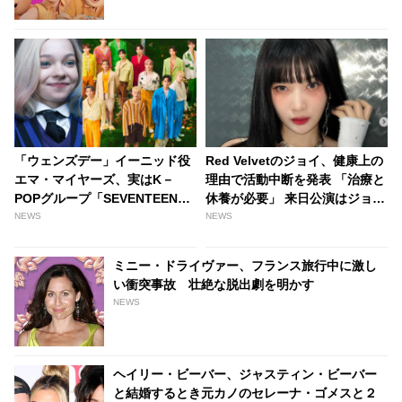
「CITRUS」が大ヒット中のDa-iCEのメンバー
が声優に挑戦 - tvgroove
「ウェンズデー」イーニッド役
Red Velvetのジョイ、健康上の
エマ・マイヤーズ、実はK－
理由で活動中断を発表 「治療と
POPグループ「SEVENTEEN」
休養が必要」 来日公演はジョイ
の大ファンだった！ ファン歴は
を除くメンバーで実施へ -
NEWS
NEWS
なんと５年… そんなエマのお気
tvgroove
に入りの楽曲とは？ - tvgroove
ミニー・ドライヴァー、フランス旅行中に激し
い衝突事故 壮絶な脱出劇を明かす
NEWS
ヘイリー・ビーバー、ジャスティン・ビーバー
と結婚するとき元カノのセレーナ・ゴメスと２