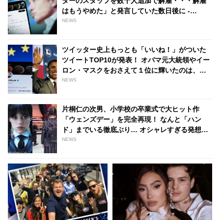
ターのスタッフを数十人追加で解雇・・・解雇
はもうやめた」と発言していた数日後に -
tvgroove
NEWS
ツイッター史上もっとも「いいね！」がついた
ツイートTOP10が発表！ オバマ元大統領やイー
ロン・マスクをおさえて１位に輝いたのは、あ
の人気俳優の訃報 - tvgroove
NEWS
片桐仁の次男、小学校の卒業式で大ヒット作
「ウェンズデー」を完全再現！ なんと「ハン
ド」までいる徹底ぶり… オシャレすぎる発想＆
最高の祝い方に「一番イケてる卒業生」「さす
NEWS
が片桐さん」と絶賛の声［写真あり］ -
tvgroove