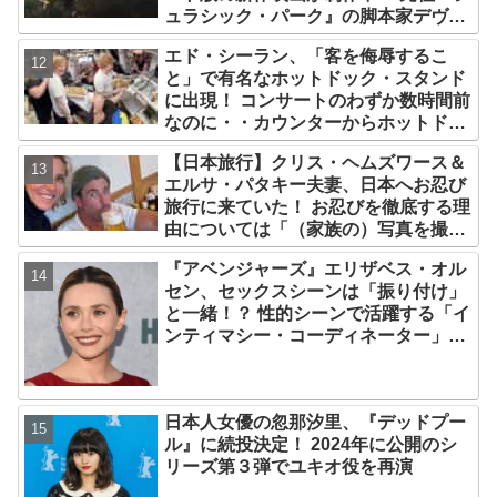
ュラシック・パーク』の脚本家デヴィ
ッド・コープが関与
エド・シーラン、「客を侮辱するこ
と」で有名なホットドック・スタンド
に出現！ コンサートのわずか数時間前
なのに・・カウンターからホットドッ
クを提供、ファンは大興奮［写真あ
【日本旅行】クリス・ヘムズワース＆
り］
エルサ・パタキー夫妻、日本へお忍び
旅行に来ていた！ お忍びを徹底する理
由については「（家族の）写真を撮ら
れるとキレそうになる」からという過
『アベンジャーズ』エリザベス・オル
去の発言も
セン、セックスシーンは「振り付け」
と一緒！？ 性的シーンで活躍する「イ
ンティマシー・コーディネーター」の
重要性についても語る
日本人女優の忽那汐里、『デッドプー
ル』に続投決定！ 2024年に公開のシ
リーズ第３弾でユキオ役を再演