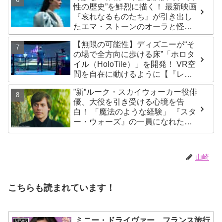
性の歴史”を鮮烈に描く！ 最新映画
『哀れなるものたち』が引き出し
たエマ・ストーンのオーラと怪
演、そして緻密すぎる演技力！ こ
【無限の可能性】ディズニーが“そ
れは女性の“自由意志”の物語［レビ
の場で全方向に歩ける床”「ホロタ
ュー＆解説］
イル（HoloTile）」を開発！ VR空
間を自在に動けるように【『レデ
ィプレ』実現への大きな一歩？】
”新”ルーク・スカイウォーカー役俳
優、大役を引き受ける心境を告
白！ 「魔法のような経験」 『スタ
ー・ウォーズ』の一員になれたこ
とによろこび爆発
山崎
こちらも読まれています！
ミニー・ドライヴァー、フランス旅行
NEWS