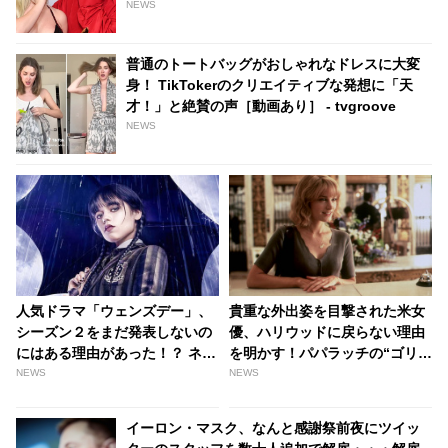
と歌声にうっとり… プレゼンターとしてマドン
NEWS
ナも登場する豪華っぷり[動画あり] - tvgroove
普通のトートバッグがおしゃれなドレスに大変
身！ TikTokerのクリエイティブな発想に「天
才！」と絶賛の声［動画あり］ - tvgroove
NEWS
人気ドラマ「ウェンズデー」、
貴重な外出姿を目撃された米女
シーズン２をまだ発表しないの
優、ハリウッドに戻らない理由
にはある理由があった！？ ネッ
を明かす！パパラッチの“ゴリ押
トフリックスとアマゾン・プラ
し”質問に彼女の反応とは・・？
NEWS
NEWS
イムの関係をファンが推測 -
［動画あり］ - tvgroove
tvgroove
イーロン・マスク、なんと感謝祭前夜にツイッ