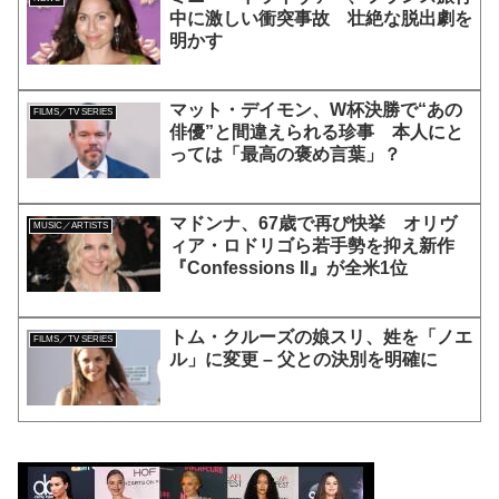
中に激しい衝突事故 壮絶な脱出劇を
明かす
マット・デイモン、W杯決勝で“あの
FILMS／TV SERIES
俳優”と間違えられる珍事 本人にと
っては「最高の褒め言葉」？
マドンナ、67歳で再び快挙 オリヴ
MUSIC／ARTISTS
ィア・ロドリゴら若手勢を抑え新作
『Confessions II』が全米1位
トム・クルーズの娘スリ、姓を「ノエ
FILMS／TV SERIES
ル」に変更 – 父との決別を明確に