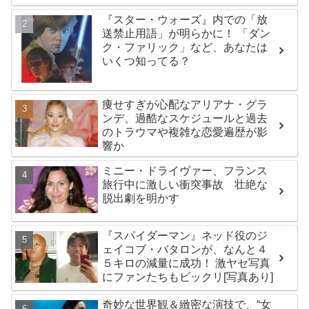
『スター・ウォーズ』内での「放
送禁止用語」が明らかに！ 「ダン
ク・ファリック」など、あなたは
いくつ知ってる？
痩せすぎが心配なアリアナ・グラ
ンデ、過酷なスケジュールと過去
のトラウマや複雑な恋愛遍歴が影
響か
ミニー・ドライヴァー、フランス
旅行中に激しい衝突事故 壮絶な
脱出劇を明かす
『スパイダーマン』ネッド役のジ
ェイコブ・バタロンが、なんと４
５キロの減量に成功！ 激ヤセ写真
にファンたちもビックリ[写真あり]
奇妙な世界観＆緻密な演技で、“女