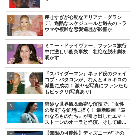
痩せすぎが心配なアリアナ・グラン
デ、過酷なスケジュールと過去のトラ
ウマや複雑な恋愛遍歴が影響か
ミニー・ドライヴァー、フランス旅行
中に激しい衝突事故 壮絶な脱出劇を
明かす
『スパイダーマン』ネッド役のジェイ
コブ・バタロンが、なんと４５キロの
減量に成功！ 激ヤセ写真にファンたち
もビックリ[写真あり]
奇妙な世界観＆緻密な演技で、“女性
の歴史”を鮮烈に描く！ 最新映画『哀
れなるものたち』が引き出したエマ・
ストーンのオーラと怪演、そして緻密
すぎる演技力！ これは女性の“自由意
【無限の可能性】ディズニーが“その
志”の物語［レビュー＆解説］