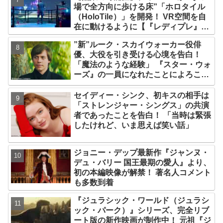
場で全方向に歩ける床”「ホロタイル
（HoloTile）」を開発！ VR空間を自
在に動けるように【『レディプレ』実
現への大きな一歩？】
”新”ルーク・スカイウォーカー役俳
優、大役を引き受ける心境を告白！
「魔法のような経験」 『スター・ウォ
ーズ』の一員になれたことによろこび
爆発
セイディー・シンク、初キスの相手は
「ストレンジャー・シングス」の共演
者であったことを告白！ 「当時は緊張
したけれど、いま思えば笑い話」
ジョニー・デップ最新作『ジャンヌ・
デュ・バリー 国王最期の愛人』より、
初の本編映像が解禁！ 著名人コメント
も多数到着
『ジュラシック・ワールド（ジュラシ
ック・パーク）』シリーズ、完全リブ
ート版の新作映画が制作中！ 元祖『ジ