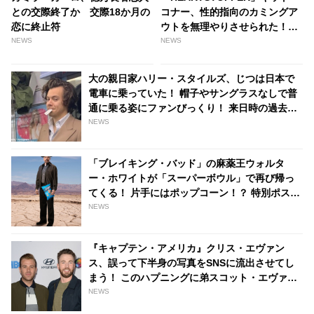
との交際終了か 交際18か月の
コナー、性的指向のカミングア
恋に終止符
ウトを無理やりさせられた！？
「18歳の僕にこんなことさせる
NEWS
NEWS
なんて…」 ツイッターで世間に
物申す - tvgroove
大の親日家ハリー・スタイルズ、じつは日本で
電車に乗っていた！ 帽子やサングラスなしで普
通に乗る姿にファンびっくり！ 来日時の過去写
真が公開され話題に - tvgroove
NEWS
「ブレイキング・バッド」の麻薬王ウォルタ
ー・ホワイトが「スーパーボウル」で再び帰っ
てくる！ 片手にはポップコーン！？ 特別ポスタ
ーが公開[写真あり] - tvgroove
NEWS
『キャプテン・アメリカ』クリス・エヴァン
ス、誤って下半身の写真をSNSに流出させてし
まう！ このハプニングに弟スコット・エヴァン
スが反応 | tvgroove
NEWS