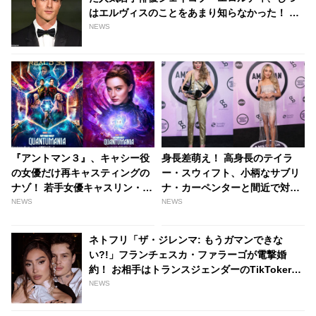
はエルヴィスのことをあまり知らなかった！ デ
ィズニー映画でエルヴィスを知る［動画あり］
NEWS
『アントマン３』、キャシー役
身長差萌え！ 高身長のテイラ
の女優だけ再キャスティングの
ー・スウィフト、小柄なサブリ
ナゾ！ 若手女優キャスリン・ニ
ナ・カーペンターと間近で対面
ュートンが“３代目キャシー”に
したときに思わずとってしまっ
NEWS
NEWS
選ばれたワケとは・・？ -
た行動とは・・？［動画あり］
tvgroove
- tvgroove
ネトフリ「ザ・ジレンマ: もうガマンできな
い?!」フランチェスカ・ファラーゴが電撃婚
約！ お相手はトランスジェンダーのTikToker、
しあわせいっぱいの姿をシェア［写真あり］ -
NEWS
tvgroove