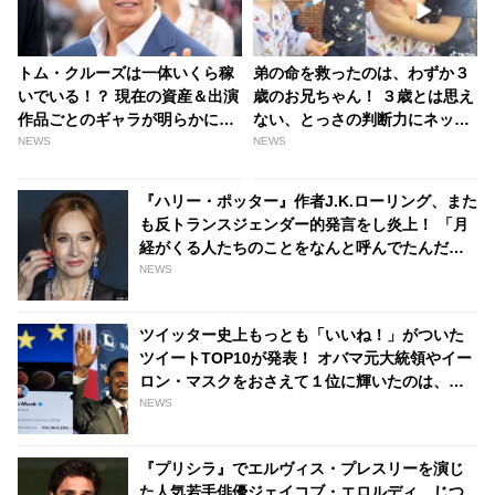
トム・クルーズは一体いくら稼
弟の命を救ったのは、わずか３
いでいる！？ 現在の資産＆出演
歳のお兄ちゃん！ ３歳とは思え
作品ごとのギャラが明らかに！
ない、とっさの判断力にネット
もっとも高額なギャラはなんと
上も感嘆 「なんてすばらしいお
NEWS
NEWS
200億円超え・・？ - tvgroove
兄ちゃんなの」［動画］ -
tvgroove
『ハリー・ポッター』作者J.K.ローリング、また
も反トランスジェンダー的発言をし炎上！ 「月
経がくる人たちのことをなんと呼んでたんだっ
け・・・？」 | tvgroove
NEWS
ツイッター史上もっとも「いいね！」がついた
ツイートTOP10が発表！ オバマ元大統領やイー
ロン・マスクをおさえて１位に輝いたのは、あ
の人気俳優の訃報 - tvgroove
NEWS
『プリシラ』でエルヴィス・プレスリーを演じ
た人気若手俳優ジェイコブ・エロルディ、じつ