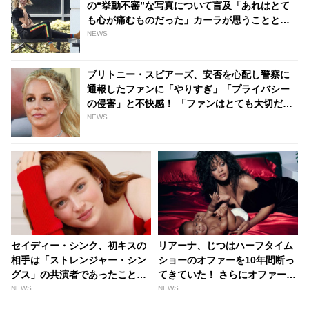
の“挙動不審”な写真について言及「あれはとて
も心が痛むものだった」カーラが思うことと
は？ - tvgroove
NEWS
ブリトニー・スピアーズ、安否を心配し警察に
通報したファンに「やりすぎ」「プライバシー
の侵害」と不快感！ 「ファンはとても大切だけ
ど・・・」 - tvgroove
NEWS
セイディー・シンク、初キスの
リアーナ、じつはハーフタイム
相手は「ストレンジャー・シン
ショーのオファーを10年間断っ
グス」の共演者であったことを
てきていた！ さらにオファーを
告白！ 「当時は緊張したけれ
受けた時、第二子妊娠に気づい
NEWS
NEWS
ど、いま思えば笑い話」 -
ていなかったことが明らかに