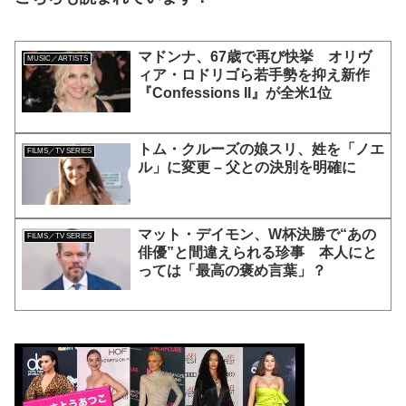
マドンナ、67歳で再び快挙 オリヴ
MUSIC／ARTISTS
ィア・ロドリゴら若手勢を抑え新作
『Confessions II』が全米1位
トム・クルーズの娘スリ、姓を「ノエ
FILMS／TV SERIES
ル」に変更 – 父との決別を明確に
マット・デイモン、W杯決勝で“あの
FILMS／TV SERIES
俳優”と間違えられる珍事 本人にと
っては「最高の褒め言葉」？