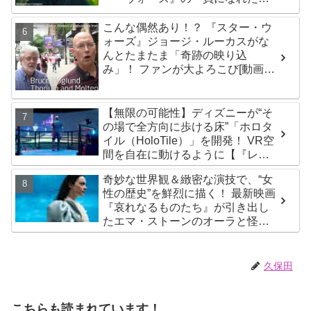
とによろこび爆発
こんな偶然あり！？ 『スター・ウ
ォーズ』ジョージ・ルーカスがな
んとたまたま「奇跡の映り込
み」！ ファンが大よろこび[動画あ
り]
【無限の可能性】ディズニーが“そ
の場で全方向に歩ける床”「ホロタ
イル（HoloTile）」を開発！ VR空
間を自在に動けるように【『レデ
ィプレ』実現への大きな一歩？】
奇妙な世界観＆緻密な演技で、“女
性の歴史”を鮮烈に描く！ 最新映画
『哀れなるものたち』が引き出し
たエマ・ストーンのオーラと怪
演、そして緻密すぎる演技力！ こ
れは女性の“自由意志”の物語［レビ
ュー＆解説］
久保田
こちらも読まれています！