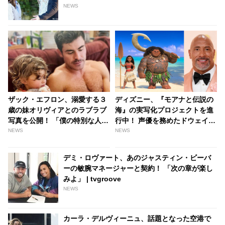
り] - tvgroove
NEWS
ザック・エフロン、溺愛する３
ディズニー、『モアナと伝説の
歳の妹オリヴィアとのラブラブ
海』の実写化プロジェクトを進
写真を公開！ 「僕の特別な人」
行中！ 声優を務めたドウェイ
発言に弟ディランが待った！？
ン・ジョンソンも出演へ・・
NEWS
NEWS
妹をめぐる兄弟バトルが勃
「マウイとの再会は私にとって
発…？ - tvgroove
深い意味を持つ」 - tvgroove
デミ・ロヴァート、あのジャスティン・ビーバ
ーの敏腕マネージャーと契約！ 「次の章が楽し
みよ」 | tvgroove
NEWS
カーラ・デルヴィーニュ、話題となった空港で