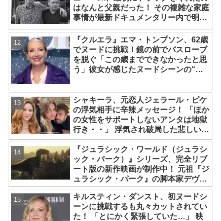
はなんと父親だった！ その複雑な家庭
事情が最新ドキュメンタリー内で明ら
かに
『クルエラ』エマ・トンプソン、62歳
でヌードに挑戦！鏡の前でバスローブ
を脱ぐ「この歳までできなかったと思
う」彼女が感じたヌードシーンの“難
しさ”とは？
シャキーラ、元恋人ジェラール・ピケ
の浮気相手に辛辣メッセージ！ 「ほか
の女性をサポートしないアンタは地獄
行き・・」 浮気され破局した悲しい心
境を赤裸々に語る
『ジュラシック・ワールド（ジュラシ
ック・パーク）』シリーズ、完全リブ
ート版の新作映画が制作中！ 元祖『ジ
ュラシック・パーク』の脚本家デヴィ
ッド・コープが関与
キルスティン・ダンスト、初ヌードシ
ーンに挑戦するも丸々カットされてい
た！ 「とにかく緊張していた…」 映