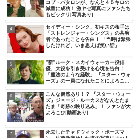
コブ・バタロンが、なんと４５キロの
減量に成功！ 激ヤセ写真にファンたち
もビックリ[写真あり]
セイディー・シンク、初キスの相手は
「ストレンジャー・シングス」の共演
者であったことを告白！ 「当時は緊張
したけれど、いま思えば笑い話」
”新”ルーク・スカイウォーカー役俳
優、大役を引き受ける心境を告白！
「魔法のような経験」 『スター・ウォ
ーズ』の一員になれたことによろこび
爆発
こんな偶然あり！？ 『スター・ウォー
ズ』ジョージ・ルーカスがなんとたま
たま「奇跡の映り込み」！ ファンが大
よろこび[動画あり]
死去したチャドウィック・ボーズマ