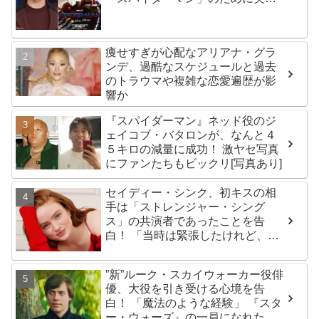
した話題のトレーニング方法と
は？
痩せすぎが心配なアリアナ・グラ
ンデ、過酷なスケジュールと過去
のトラウマや複雑な恋愛遍歴が影
響か
『スパイダーマン』ネッド役のジ
ェイコブ・バタロンが、なんと４
５キロの減量に成功！ 激ヤセ写真
にファンたちもビックリ[写真あり]
セイディー・シンク、初キスの相
手は「ストレンジャー・シング
ス」の共演者であったことを告
白！ 「当時は緊張したけれど、い
ま思えば笑い話」
”新”ルーク・スカイウォーカー役俳
優、大役を引き受ける心境を告
白！ 「魔法のような経験」 『スタ
ー・ウォーズ』の一員になれたこ