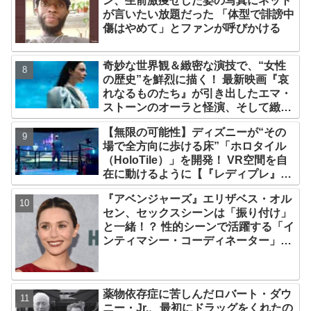
ン、生前激痩せした姿の写真にネット
が言いたい放題だった 「体型で誹謗中
傷はやめて」とファンが呼びかける
奇妙な世界観＆緻密な演技で、“女性
の歴史”を鮮烈に描く！ 最新映画『哀
れなるものたち』が引き出したエマ・
ストーンのオーラと怪演、そして緻密
すぎる演技力！ これは女性の“自由意
【無限の可能性】ディズニーが“その
志”の物語［レビュー＆解説］
場で全方向に歩ける床”「ホロタイル
（HoloTile）」を開発！ VR空間を自
在に動けるように【『レディプレ』実
現への大きな一歩？】
『アベンジャーズ』エリザベス・オル
セン、セックスシーンは「振り付け」
と一緒！？ 性的シーンで活躍する「イ
ンティマシー・コーディネーター」の
重要性についても語る
薬物依存症に苦しんだロバート・ダウ
ニー・Jr.、最初にドラッグをくれたの