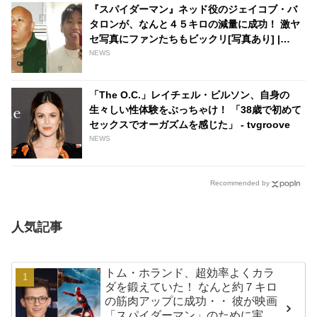
『スパイダーマン』ネッド役のジェイコブ・バ
タロンが、なんと４５キロの減量に成功！ 激ヤ
セ写真にファンたちもビックリ[写真あり] |
tvgroove
NEWS
「The O.C.」レイチェル・ビルソン、自身の
生々しい性体験をぶっちゃけ！ 「38歳で初めて
セックスでオーガズムを感じた」 - tvgroove
NEWS
Recommended by
人気記事
トム・ホランド、超効率よくカラ
ダを鍛えていた！ なんと約７キロ
の筋肉アップに成功・・ 彼が映画
「スパイダーマン」のために実践