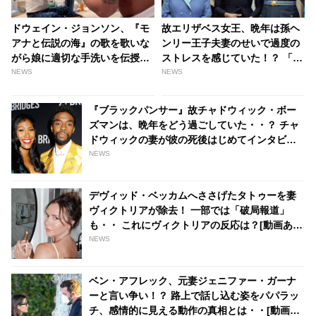
ドウェイン・ジョンソン、『モ
故エリザベス女王、晩年は孫ヘ
アナと伝説の海』の歌を歌いな
ンリー王子夫妻のせいで過度の
がら娘に適切な手洗いを伝授！
ストレスを感じていた！？ 「彼
その動画がカワイイと話題に
らは女王をひどく傷つけた」 -
NEWS
NEWS
［動画あり］ | tvgroove
tvgroove
『ブラックパンサー』故チャドウィック・ボー
ズマンは、晩年をどう過ごしていた・・？ チャ
ドウィックの妻が彼の死後はじめてインタビュ
ーに登場、最期の日々を語る - tvgroove
NEWS
デヴィッド・ベッカムへささげたタトゥーを妻
ヴィクトリアが除去！ 一部では「破局報道」
も・・ これにヴィクトリアの反応は？[動画あ
り] - tvgroove
NEWS
ベン・アフレック、元妻ジェニファー・ガーナ
ーと言い争い！？ 路上で話し込む姿をパパラッ
チ、感情的に見える動作の真相とは・・[動画あ