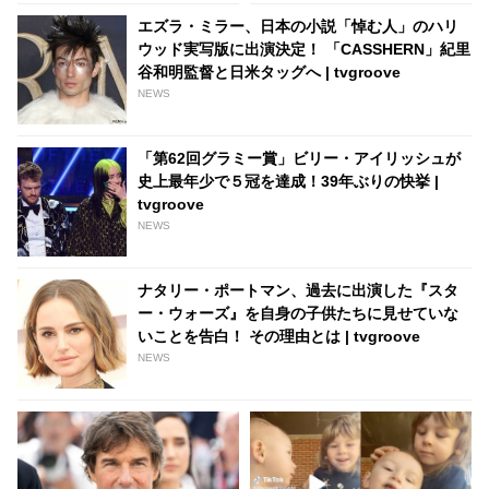
tvgroove
「『不可能なことなんてない』
エズラ・ミラー、日本の小説「悼む人」のハリ
って思える」 - tvgroove
ウッド実写版に出演決定！ 「CASSHERN」紀里
谷和明監督と日米タッグへ | tvgroove
NEWS
「第62回グラミー賞」ビリー・アイリッシュが
史上最年少で５冠を達成！39年ぶりの快挙 |
tvgroove
NEWS
ナタリー・ポートマン、過去に出演した『スタ
ー・ウォーズ』を自身の子供たちに見せていな
いことを告白！ その理由とは | tvgroove
NEWS