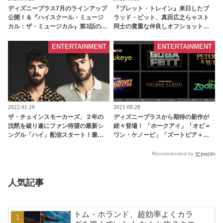
ディズニープラス7月のラインアップ
『ブレット・トレイン』来日したブ
公開！＆『ハイスクール・ミュージ
ラッド・ピット、真田広之らャスト
カル：ザ・ミュージカル』第3話のあ
同士の貴重な仲良しオフショットが
らすじ&場面写真公開 | tvgroove
公開［写真あり］ - tvgroove
ENTERTAINMENT
ENTERTAINMENT
2022.01.29
2021.09.28
ザ・チェインスモーカーズ、２年の
ディズニープラスから期待の新作が
沈黙を破り遂にファン待望の最新シ
続々登場！ 「ホークアイ」「オビ＝
ングル「ハイ」配信スタート！最新
ワン・ケノービ」「ズートピア＋」
アルバムもリリース間近・・・？！
『ホーム・アローン』「glee」「ウ
［動画あり］ - tvgroove
ォーキング・デッド」・・新ブラン
Recommended by
ド「スター」が加わり、ますます充
実の大注目ラインナップを一挙紹介 -
tvgroove
人気記事
トム・ホランド、超効率よくカラ