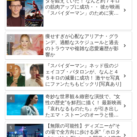
ダを鍛えていた！ なんと約７キロ
の筋肉アップに成功・・ 彼が映画
「スパイダーマン」のために実践
した話題のトレーニング方法と
は？
痩せすぎが心配なアリアナ・グラ
ンデ、過酷なスケジュールと過去
のトラウマや複雑な恋愛遍歴が影
響か
『スパイダーマン』ネッド役のジ
ェイコブ・バタロンが、なんと４
５キロの減量に成功！ 激ヤセ写真
にファンたちもビックリ[写真あり]
奇妙な世界観＆緻密な演技で、“女
性の歴史”を鮮烈に描く！ 最新映画
『哀れなるものたち』が引き出し
たエマ・ストーンのオーラと怪
演、そして緻密すぎる演技力！ こ
【無限の可能性】ディズニーが“そ
れは女性の“自由意志”の物語［レビ
の場で全方向に歩ける床”「ホロタ
ュー＆解説］