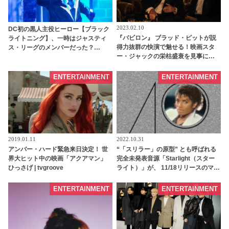
2023.02.10
DC初の黒人主役ヒーロー【ブラック
『バビロン』 ブラッド・ピットが説
ライトニング】、一時はジャスティ
得力抜群の快演で魅せる！映画スタ
ス・リーグのメンバーだった？
ー・ジャックの栄枯盛衰を見事に体
DCTVシリーズ最新作「ブラックライ
現・・特別映像解禁［動画あり］ -
トニング」、キャラクターを徹底解
tvgroove
説 | tvgroove
ENTERTAINMENT
ENTERTAINMENT
2019.01.11
2022.10.31
アンバー・ハード緊急来日決定！ 世
“「スリラー」の原型” とも呼ばれる
界大ヒット中の映画「アクアマン」
完全未発表音源「Starlight（スター
ひっさげ | tvgroove
ライト）」が、 11/18リリースのマイ
ケル・ジャクソン「スリラー＜40周
年記念エクスパンデッド・エディシ
ENTERTAINMENT
ENTERTAINMENT
ョン＞」に収録決定 - tvgroove