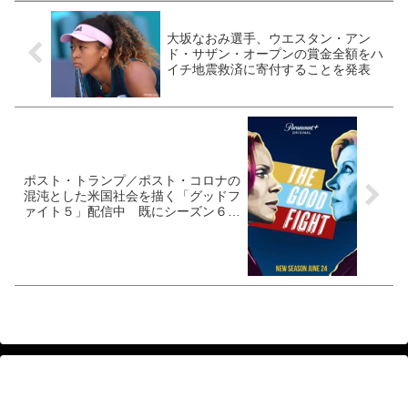
大坂なおみ選手、ウエスタン・アン
ド・サザン・オープンの賞金全額をハ
イチ地震救済に寄付することを発表
ポスト・トランプ／ポスト・コロナの
混沌とした米国社会を描く「グッドフ
ァイト５」配信中 既にシーズン６更
新の発表も 益々好調のキング夫妻は
CBSのお抱え契約５年延長