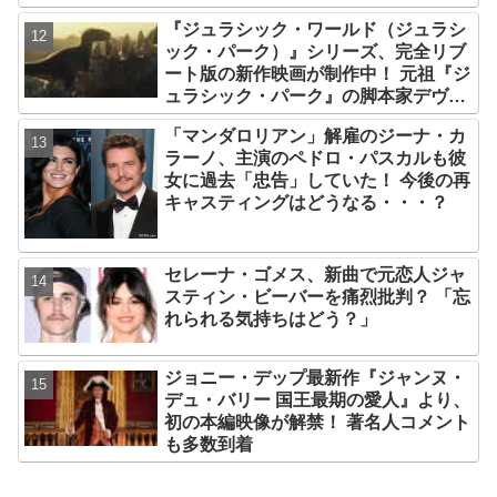
れるとキレそうになる」からという過
『ジュラシック・ワールド（ジュラシ
去の発言も
ック・パーク）』シリーズ、完全リブ
ート版の新作映画が制作中！ 元祖『ジ
ュラシック・パーク』の脚本家デヴィ
ッド・コープが関与
「マンダロリアン」解雇のジーナ・カ
ラーノ、主演のペドロ・パスカルも彼
女に過去「忠告」していた！ 今後の再
キャスティングはどうなる・・・？
セレーナ・ゴメス、新曲で元恋人ジャ
スティン・ビーバーを痛烈批判？ 「忘
れられる気持ちはどう？」
ジョニー・デップ最新作『ジャンヌ・
デュ・バリー 国王最期の愛人』より、
初の本編映像が解禁！ 著名人コメント
も多数到着