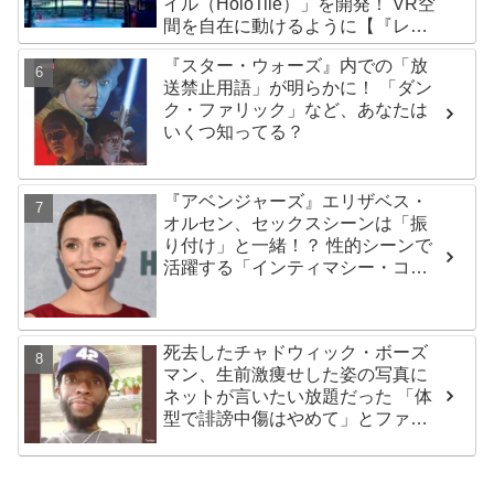
イル（HoloTile）」を開発！ VR空
間を自在に動けるように【『レデ
ィプレ』実現への大きな一歩？】
『スター・ウォーズ』内での「放
送禁止用語」が明らかに！ 「ダン
ク・ファリック」など、あなたは
いくつ知ってる？
『アベンジャーズ』エリザベス・
オルセン、セックスシーンは「振
り付け」と一緒！？ 性的シーンで
活躍する「インティマシー・コー
ディネーター」の重要性について
も語る
死去したチャドウィック・ボーズ
マン、生前激痩せした姿の写真に
ネットが言いたい放題だった 「体
型で誹謗中傷はやめて」とファン
が呼びかける