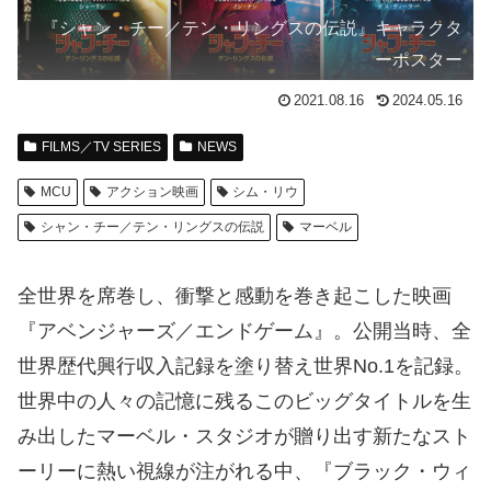
『シャン・チー／テン・リングスの伝説』キャラクタ
ーポスター
2021.08.16
2024.05.16
FILMS／TV SERIES
NEWS
MCU
アクション映画
シム・リウ
シャン・チー／テン・リングスの伝説
マーベル
全世界を席巻し、衝撃と感動を巻き起こした映画
『アベンジャーズ／エンドゲーム』。公開当時、全
世界歴代興行収入記録を塗り替え世界No.1を記録。
世界中の人々の記憶に残るこのビッグタイトルを生
み出したマーベル・スタジオが贈り出す新たなスト
ーリーに熱い視線が注がれる中、『ブラック・ウィ