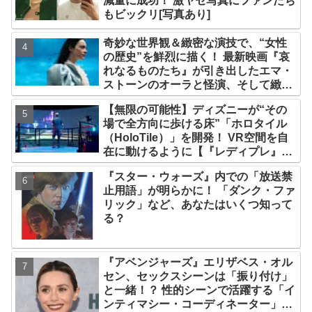
減量に成功！ 激ヤセ写真にファンたち
もビックリ[写真あり]
奇妙な世界観＆緻密な演技で、“女性
の歴史”を鮮烈に描く！ 最新映画『哀
れなるものたち』が引き出したエマ・
ストーンのオーラと怪演、そして緻密
すぎる演技力！ これは女性の“自由意
【無限の可能性】ディズニーが“その
志”の物語［レビュー＆解説］
場で全方向に歩ける床”「ホロタイル
（HoloTile）」を開発！ VR空間を自
在に動けるように【『レディプレ』実
現への大きな一歩？】
『スター・ウォーズ』内での「放送禁
止用語」が明らかに！ 「ダンク・ファ
リック」など、あなたはいくつ知って
る？
『アベンジャーズ』エリザベス・オル
セン、セックスシーンは「振り付け」
と一緒！？ 性的シーンで活躍する「イ
ンティマシー・コーディネーター」の