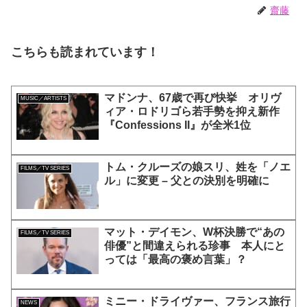
齋藤
こちらも読まれています！
マドンナ、67歳で再び快挙 オリヴ
MUSIC／ARTISTS
ィア・ロドリゴら若手勢を抑え新作
『Confessions II』が全米1位
トム・クルーズの娘スリ、姓を「ノエ
FILMS／TV SERIES
ル」に変更 – 父との決別を明確に
マット・デイモン、W杯決勝で“あの
FILMS／TV SERIES
俳優”と間違えられる珍事 本人にと
っては「最高の褒め言葉」？
ミニー・ドライヴァー、フランス旅行
NEWS