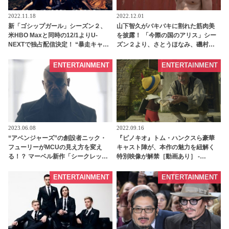
2022.11.18
2022.12.01
新「ゴシップガール」シーズン２、
山下智久がバキバキに割れた筋肉美
米HBO Maxと同時の12/1よりU-
を披露！ 「今際の国のアリス」シー
NEXTで独占配信決定！ “暴走キャ
ズン２より、さとうほなみ、磯村勇
ラ”ジョージーナも再登場でさらに波
斗ら個性豊かな新キャラクターたち
乱の予感！？
の場面写真が一挙解禁
ENTERTAINMENT
ENTERTAINMENT
2023.06.08
2022.09.16
“アベンジャーズ”の創設者ニック・
『ピノキオ』トム・ハンクスら豪華
フューリーがMCUの見え方を変え
キャスト陣が、本作の魅力を紐解く
る！？ マーベル新作「シークレッ
特別映像が解禁［動画あり］ -
ト・インベージョン」特別映像が解
tvgroove
禁［動画］ - tvgroove
ENTERTAINMENT
ENTERTAINMENT