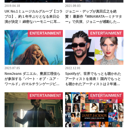
2019.04.18
2021.09.03
UK No.1ミュージカルグループ【コラ
ジョニー・デップが真田広之を絶
ブロ】、約１年半ぶりとなる来日公
賛！ 最新作『MINAMATA―ミナマタ
演が決定！ 綿密なハーモニーに耳を
ー』で共演、ジョニーが感動したワ
奪われてしまう、まさに贅沢かつ貴
ケとは・・？ | tvgroove
重な公演に注目 | tvgroove
ENTERTAINMENT
ENTERTAINMENT
2023.07.05
2022.12.01
NewJeans ダニエル、豊原江理佳ら
Spotifyが、世界でもっとも聴かれた
が参加する「パート・オブ・ユア・
アーティストを発表！ 国内でもっと
ワールド」のマルチランゲージビデ
も聴かれたアーティストは２年連続
オが公開！ 世界各国のアリエル役の
であの大人気グループ - tvgroove
歌声が１つのビデオに集結［動画］ -
ENTERTAINMENT
ENTERTAINMENT
tvgroove