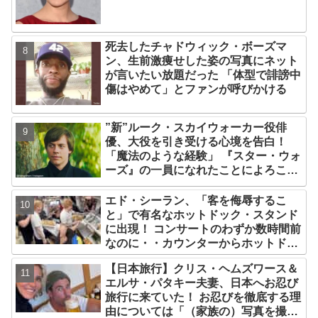
重要性についても語る
死去したチャドウィック・ボーズマ
ン、生前激痩せした姿の写真にネット
が言いたい放題だった 「体型で誹謗中
傷はやめて」とファンが呼びかける
”新”ルーク・スカイウォーカー役俳
優、大役を引き受ける心境を告白！
「魔法のような経験」 『スター・ウォ
ーズ』の一員になれたことによろこび
爆発
エド・シーラン、「客を侮辱するこ
と」で有名なホットドック・スタンド
に出現！ コンサートのわずか数時間前
なのに・・カウンターからホットドッ
クを提供、ファンは大興奮［写真あ
【日本旅行】クリス・ヘムズワース＆
り］
エルサ・パタキー夫妻、日本へお忍び
旅行に来ていた！ お忍びを徹底する理
由については「（家族の）写真を撮ら