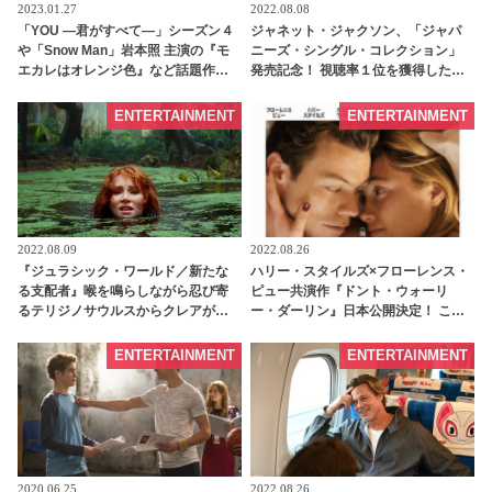
2023.01.27
2022.08.08
「YOU ―君がすべて―」シーズン４
ジャネット・ジャクソン、「ジャパ
や「Snow Man」岩本照 主演の『モ
ニーズ・シングル・コレクション」
エカレはオレンジ色』など話題作が
発売記念！ 視聴率１位を獲得した最
続々！ ネットフリックス
新ドキュメンタリー「ジャネット・
（Netflix）、2023年２月のラインナ
ジャクソン 私の全て」上映会が都内
ENTERTAINMENT
ENTERTAINMENT
ップを発表 - tvgroove
で開催決定 - tvgroove
2022.08.09
2022.08.26
『ジュラシック・ワールド／新たな
ハリー・スタイルズ×フローレンス・
る支配者』喉を鳴らしながら忍び寄
ピュー共演作『ドント・ウォーリ
るテリジノサウルスからクレアが逃
ー・ダーリン』日本公開決定！ ここ
げ惑う！本編映像解禁［動画あり］ -
は理想の街なのか？ それとも… 幸せ
tvgroove
な日常が【混沌の世界】へと変貌し
ENTERTAINMENT
ENTERTAINMENT
ていく日本版予告編が解禁 -
tvgroove
2020.06.25
2022.08.26