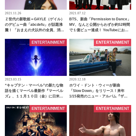
2021.11.26
2021.07.12
Ｚ世代の新歌姫＝GAYLE（ゲイル）
BTS、新曲「Permission to Dance」
のデビュー曲「abcdefu」が話題沸
MV、なんと公開からわずか約52時間
騰！ 「おまえの犬以外の全員、消え
で１億ビュー達成！ YouTubeにおけ
失せて」・・元カレに向けた強烈な
る韓国歌手の最多記録を更新 |
メッセージに若者から共感の嵐 -
tvgroove
ENTERTAINMENT
ENTERTAINMENT
tvgroove
2023.03.15
2020.12.18
“キャプテン・マーベル”の新たな物
ホワイ・ドント・ウィーが新曲
語を描くマーベル最新作『マーベル
「Slow Down」をリリース！来年
ズ』、１１月１０日（金）に日米同
1/15発売のニュー・アルバム『ザ・
時公開が決定！ 孤高のヒーローだっ
グッド・タイムズ・アンド・ザ・バ
たキャプテン・マ ーベルの変化が描
ッド・ワンズ』の国内盤の封入特典
ENTERTAINMENT
ENTERTAINMENT
かれる - tvgroove
＆購入者特典も決定［詳細あり］ |
tvgroove