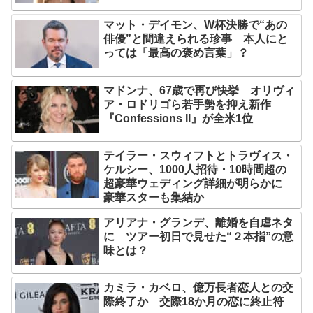
マット・デイモン、W杯決勝で“あの
俳優”と間違えられる珍事 本人にと
っては「最高の褒め言葉」？
マドンナ、67歳で再び快挙 オリヴィ
ア・ロドリゴら若手勢を抑え新作
『Confessions II』が全米1位
テイラー・スウィフトとトラヴィス・
ケルシー、1000人招待・10時間超の
超豪華ウェディング詳細が明らかに
豪華スターも集結か
アリアナ・グランデ、離婚を自虐ネタ
に ツアー初日で見せた“２本指”の意
味とは？
カミラ・カベロ、億万長者恋人との交
際終了か 交際18か月の恋に終止符