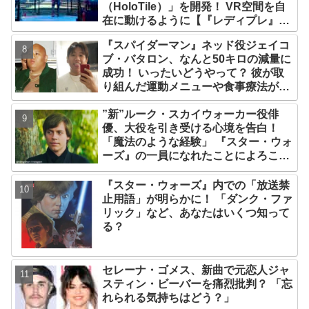
（HoloTile）」を開発！ VR空間を自
在に動けるように【『レディプレ』実
現への大きな一歩？】
『スパイダーマン』ネッド役ジェイコ
ブ・バタロン、なんと50キロの減量に
成功！ いったいどうやって？ 彼が取
り組んだ運動メニューや食事療法が明
らかに
”新”ルーク・スカイウォーカー役俳
優、大役を引き受ける心境を告白！
「魔法のような経験」 『スター・ウォ
ーズ』の一員になれたことによろこび
爆発
『スター・ウォーズ』内での「放送禁
止用語」が明らかに！ 「ダンク・ファ
リック」など、あなたはいくつ知って
る？
セレーナ・ゴメス、新曲で元恋人ジャ
スティン・ビーバーを痛烈批判？ 「忘
れられる気持ちはどう？」