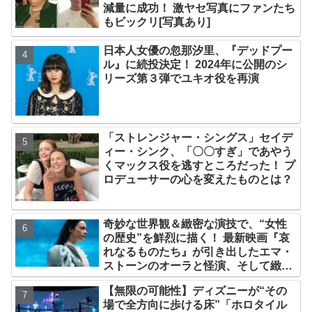
減量に成功！ 激ヤセ写真にファンたち
もビックリ[写真あり]
日本人女優の忽那汐里、『デッドプー
ル』に続投決定！ 2024年に公開のシ
リーズ第３弾でユキオ役を再演
「ストレンジャー・シングス」セイデ
ィー・シンク、「〇〇すぎ」であやう
くマックス役を逃すところだった！ プ
ロデューサーの心を変えたものとは？
奇妙な世界観＆緻密な演技で、“女性
の歴史”を鮮烈に描く！ 最新映画『哀
れなるものたち』が引き出したエマ・
ストーンのオーラと怪演、そして緻密
すぎる演技力！ これは女性の“自由意
【無限の可能性】ディズニーが“その
志”の物語［レビュー＆解説］
場で全方向に歩ける床”「ホロタイル