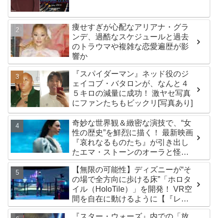
は？
痩せすぎが心配なアリアナ・グラ
ンデ、過酷なスケジュールと過去
のトラウマや複雑な恋愛遍歴が影
響か
『スパイダーマン』ネッド役のジ
ェイコブ・バタロンが、なんと４
５キロの減量に成功！ 激ヤセ写真
にファンたちもビックリ[写真あり]
奇妙な世界観＆緻密な演技で、“女
性の歴史”を鮮烈に描く！ 最新映画
『哀れなるものたち』が引き出し
たエマ・ストーンのオーラと怪
演、そして緻密すぎる演技力！ こ
【無限の可能性】ディズニーが“そ
れは女性の“自由意志”の物語［レビ
の場で全方向に歩ける床”「ホロタ
ュー＆解説］
イル（HoloTile）」を開発！ VR空
間を自在に動けるように【『レデ
ィプレ』実現への大きな一歩？】
『スター・ウォーズ』内での「放