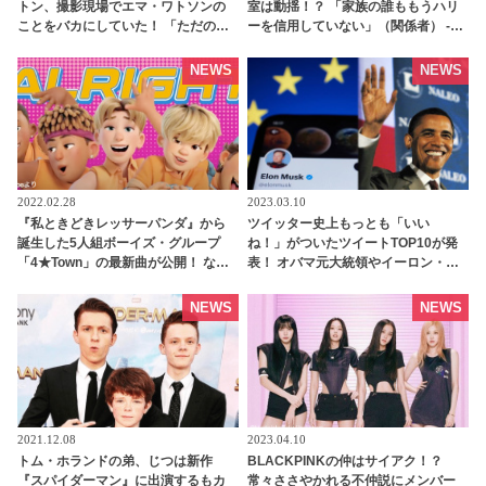
トン、撮影現場でエマ・ワトソンの
室は動揺！？ 「家族の誰ももうハリ
ことをバカにしていた！ 「ただのク
ーを信用していない」（関係者） -
ソガキだった」 トムが心底後悔して
tvgroove
いる出来事とは・・？ - tvgroove
NEWS
NEWS
2022.02.28
2023.03.10
『私ときどきレッサーパンダ』から
ツイッター史上もっとも「いい
誕生した5人組ボーイズ・グループ
ね！」がついたツイートTOP10が発
「4★Town」の最新曲が公開！ なん
表！ オバマ元大統領やイーロン・マ
と人気歌手ビリー・アイリッシュ＆
スクをおさえて１位に輝いたのは、
兄フィニアスが楽曲を担当… 日本版
あの人気俳優の訃報 - tvgroove
NEWS
NEWS
では「CITRUS」が大ヒット中のDa-
iCEのメンバーが声優に挑戦 -
tvgroove
2021.12.08
2023.04.10
トム・ホランドの弟、じつは新作
BLACKPINKの仲はサイアク！？
『スパイダーマン』に出演するもカ
常々ささやかれる不仲説にメンバー