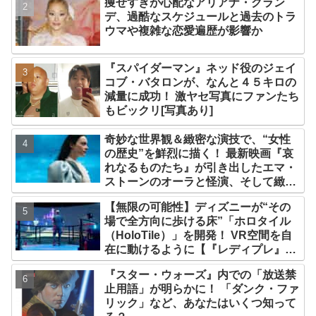
痩せすぎが心配なアリアナ・グラン
デ、過酷なスケジュールと過去のトラ
ウマや複雑な恋愛遍歴が影響か
『スパイダーマン』ネッド役のジェイ
コブ・バタロンが、なんと４５キロの
減量に成功！ 激ヤセ写真にファンたち
もビックリ[写真あり]
奇妙な世界観＆緻密な演技で、“女性
の歴史”を鮮烈に描く！ 最新映画『哀
れなるものたち』が引き出したエマ・
ストーンのオーラと怪演、そして緻密
すぎる演技力！ これは女性の“自由意
【無限の可能性】ディズニーが“その
志”の物語［レビュー＆解説］
場で全方向に歩ける床”「ホロタイル
（HoloTile）」を開発！ VR空間を自
在に動けるように【『レディプレ』実
現への大きな一歩？】
『スター・ウォーズ』内での「放送禁
止用語」が明らかに！ 「ダンク・ファ
リック」など、あなたはいくつ知って