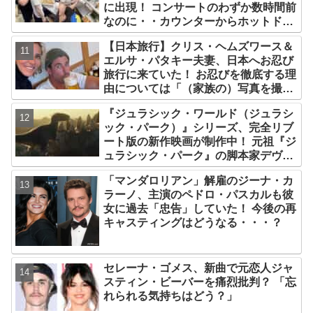
に出現！ コンサートのわずか数時間前
なのに・・カウンターからホットドッ
クを提供、ファンは大興奮［写真あ
【日本旅行】クリス・ヘムズワース＆
り］
エルサ・パタキー夫妻、日本へお忍び
旅行に来ていた！ お忍びを徹底する理
由については「（家族の）写真を撮ら
れるとキレそうになる」からという過
『ジュラシック・ワールド（ジュラシ
去の発言も
ック・パーク）』シリーズ、完全リブ
ート版の新作映画が制作中！ 元祖『ジ
ュラシック・パーク』の脚本家デヴィ
ッド・コープが関与
「マンダロリアン」解雇のジーナ・カ
ラーノ、主演のペドロ・パスカルも彼
女に過去「忠告」していた！ 今後の再
キャスティングはどうなる・・・？
セレーナ・ゴメス、新曲で元恋人ジャ
スティン・ビーバーを痛烈批判？ 「忘
れられる気持ちはどう？」