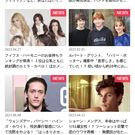
ファリック」など、あなたはいくつ
説が発売決定、バンドを成功させる
知ってる？ | tvgroove
までの物語に・・？ - tvgroove
NEWS
NEWS
2023.04.27
2023.02.01
フィフス・ハーモニーのお金持ちラ
ルパート・グリント、『ハリー・ポ
ンキングが発表！ １位は公私ともに
ッター』撮影中「息苦しさ」を感じ
絶好調のカミラ・カベロ！ ほかメン
ていた！？ 幼い頃から約10年にわた
バーに２倍の差をつけ２位に輝いた
りロン役を演じてきた彼が抱えてい
のは誰・・？ - tvgroove
た知られざる苦労とは…？ -
NEWS
NEWS
tvgroove
2023.06.08
2023.04.13
「ウェンズデー」パーシー・ハイン
ショーン・メンデス、本命はやっぱ
ズ・ホワイト、性的暴行疑惑につい
り51歳女性！？ ツーショット目撃で
て沈黙をやぶる！ 「はっきりさせた
恋のウワサ再燃・・ 熱愛説が出たサ