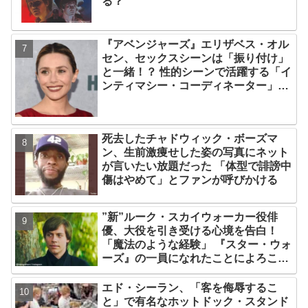
る？
『アベンジャーズ』エリザベス・オル
セン、セックスシーンは「振り付け」
と一緒！？ 性的シーンで活躍する「イ
ンティマシー・コーディネーター」の
重要性についても語る
死去したチャドウィック・ボーズマ
ン、生前激痩せした姿の写真にネット
が言いたい放題だった 「体型で誹謗中
傷はやめて」とファンが呼びかける
”新”ルーク・スカイウォーカー役俳
優、大役を引き受ける心境を告白！
「魔法のような経験」 『スター・ウォ
ーズ』の一員になれたことによろこび
爆発
エド・シーラン、「客を侮辱するこ
と」で有名なホットドック・スタンド