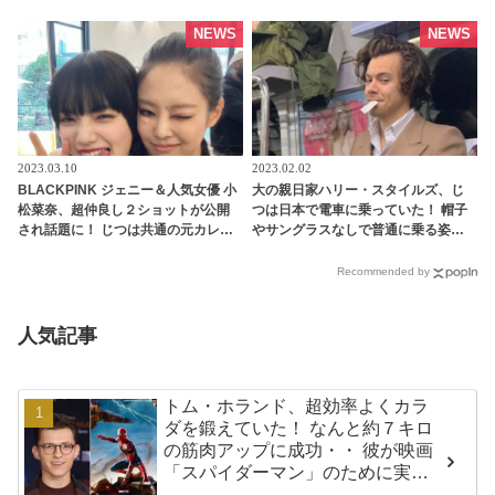
いことがある」 さらに家族や友人が
ブリナ・カーペンターはただの友人
嫌がらせを受けていることを告白 -
なの？［写真あり］ - tvgroove
NEWS
NEWS
tvgroove
2023.03.10
2023.02.02
BLACKPINK ジェニー＆人気女優 小
大の親日家ハリー・スタイルズ、じ
松菜奈、超仲良し２ショットが公開
つは日本で電車に乗っていた！ 帽子
され話題に！ じつは共通の元カレが
やサングラスなしで普通に乗る姿に
いた・・？ - tvgroove
ファンびっくり！ 来日時の過去写真
が公開され話題に - tvgroove
Recommended by
人気記事
トム・ホランド、超効率よくカラ
ダを鍛えていた！ なんと約７キロ
の筋肉アップに成功・・ 彼が映画
「スパイダーマン」のために実践
した話題のトレーニング方法と