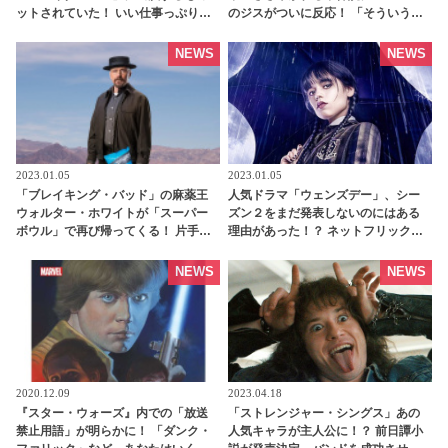
ットされていた！ いい仕事っぷりだ
のジスがついに反応！ 「そういうウ
ったのに、残念ながらカットされて
ワサをネットで見るたびに・・」 -
しまった理由とは？ - tvgroove
tvgroove
NEWS
NEWS
2023.01.05
2023.01.05
「ブレイキング・バッド」の麻薬王
人気ドラマ「ウェンズデー」、シー
ウォルター・ホワイトが「スーパー
ズン２をまだ発表しないのにはある
ボウル」で再び帰ってくる！ 片手に
理由があった！？ ネットフリックス
はポップコーン！？ 特別ポスターが
とアマゾン・プライムの関係をファ
公開[写真あり] - tvgroove
ンが推測 - tvgroove
NEWS
NEWS
2020.12.09
2023.04.18
『スター・ウォーズ』内での「放送
「ストレンジャー・シングス」あの
禁止用語」が明らかに！ 「ダンク・
人気キャラが主人公に！？ 前日譚小