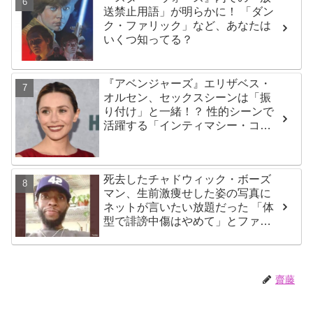
送禁止用語」が明らかに！ 「ダン
ク・ファリック」など、あなたは
いくつ知ってる？
『アベンジャーズ』エリザベス・
オルセン、セックスシーンは「振
り付け」と一緒！？ 性的シーンで
活躍する「インティマシー・コー
ディネーター」の重要性について
も語る
死去したチャドウィック・ボーズ
マン、生前激痩せした姿の写真に
ネットが言いたい放題だった 「体
型で誹謗中傷はやめて」とファン
が呼びかける
齋藤