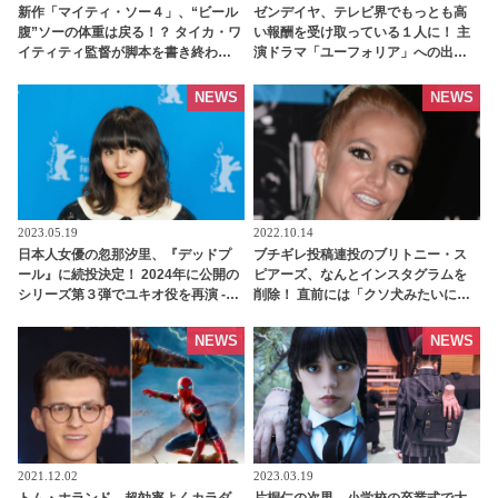
新作「マイティ・ソー４」、“ビール
ゼンデイヤ、テレビ界でもっとも高
腹”ソーの体重は戻る！？ タイカ・ワ
い報酬を受け取っている１人に！ 主
イティティ監督が脚本を書き終わっ
演ドラマ「ユーフォリア」への出演
たことを明かす | tvgroove
で評価も知名度もギャラも爆上が
り！？ 一体いくらもらっている
NEWS
NEWS
の・・？ - tvgroove
2023.05.19
2022.10.14
日本人女優の忽那汐里、『デッドプ
ブチギレ投稿連投のブリトニー・ス
ール』に続投決定！ 2024年に公開の
ピアーズ、なんとインスタグラムを
シリーズ第３弾でユキオ役を再演 -
削除！ 直前には「クソ犬みたいに扱
tvgroove
われた」と父をバッシング -
tvgroove
NEWS
NEWS
2021.12.02
2023.03.19
トム・ホランド、超効率よくカラダ
片桐仁の次男、小学校の卒業式で大