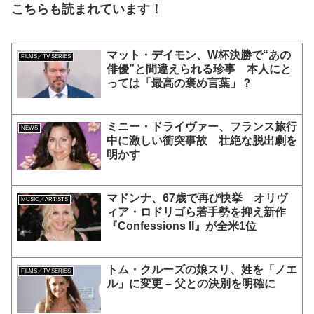
こちらも読まれています！
マット・デイモン、W杯決勝で“あの
FILMS／TV SERIES
俳優”と間違えられる珍事 本人にと
っては「最高の褒め言葉」？
ミニー・ドライヴァー、フランス旅行
NEWS
中に激しい衝突事故 壮絶な脱出劇を
明かす
マドンナ、67歳で再び快挙 オリヴ
MUSIC／ARTISTS
ィア・ロドリゴら若手勢を抑え新作
『Confessions II』が全米1位
トム・クルーズの娘スリ、姓を「ノエ
FILMS／TV SERIES
ル」に変更 – 父との決別を明確に