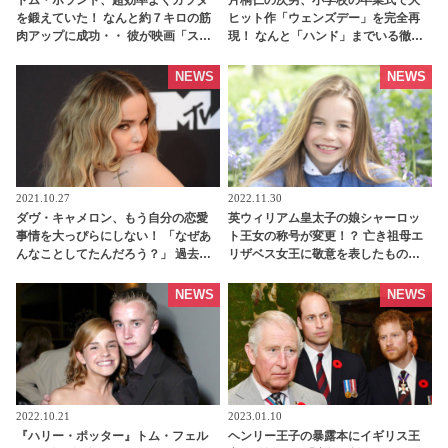
を鍛えていた！ なんと約７キロの筋
ヒット作「ウェンズデー」を完全再
肉アップに成功・・ 彼が映画「スパ
現！ なんと「ハンド」までいる徹底
イダーマン」のために実践した話題
ぶり… オシャレすぎる発想＆最高の
のトレーニング方法とは？ -
祝い方に「一番イケてる卒業生」
NEWS
NEWS
tvgroove
「さすが片桐さん」と絶賛の声［写
真あり］ - tvgroove
2021.10.27
2022.11.30
ダヴ・キャメロン、もう自分の恋愛
英ウィリアム皇太子の娘シャーロッ
事情を大っぴらにしない！ 「なぜあ
ト王女の称号が変更！？ 亡き祖母エ
んなことしてたんだろう？」 過去の
リザベス女王に敬意を表したもの
自分をふり返って思うことと
に…？ - tvgroove
は・・？ - tvgroove
NEWS
NEWS
2022.10.21
2023.01.10
『ハリー・ポッター』トム・フェル
ヘンリー王子の暴露本にイギリス王