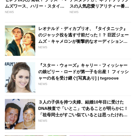
ムズワース、ハリー・スタイル
スの人気恋愛リアリティー番組
ズをおさえ、みごと１位に輝い
「ザ・ジレンマ: もうガマンで
NEWS
NEWS
たのはあの人気ドラマの主演俳
きない?!」のあの人と交際！？
優！ 黄金比一致率はなんと93％
ファンたちがそう予想する理由
レオナルド・ディカプリオ、『タイタニック』
超え - tvgroove
とは[写真あり] | tvgroove
のジャック役を逃す寸前だった！？ 巨匠ジェー
ムズ・キャメロンが衝撃的なオーディション秘
話を告白・・ 「セリフ合わせを撮影させてもら
NEWS
うと言ったら…」 - tvgroove
『スター・ウォーズ』キャリー・フィッシャー
の娘ビリー・ロードが第一子を出産！ フィッシ
ャーの名を受け継ぐ[写真あり] | tvgroove
NEWS
３人の子供を持つ夫婦、結婚10年目に受けた
DNA検査で「いとこ」であることが明らかに！
「祖母同士がすごい似ているとは思ったけれ
ど・・」 - tvgroove
NEWS