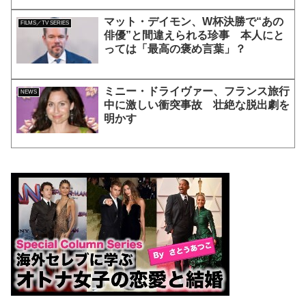
マット・デイモン、W杯決勝で“あの
FILMS／TV SERIES
俳優”と間違えられる珍事 本人にと
っては「最高の褒め言葉」？
ミニー・ドライヴァー、フランス旅行
NEWS
中に激しい衝突事故 壮絶な脱出劇を
明かす