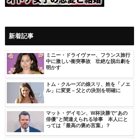
新着記事
ミニー・ドライヴァー、フランス旅行
中に激しい衝突事故 壮絶な脱出劇を
明かす
トム・クルーズの娘スリ、姓を「ノエ
ル」に変更 – 父との決別を明確に
マット・デイモン、W杯決勝で“あの
俳優”と間違えられる珍事 本人にと
っては「最高の褒め言葉」？