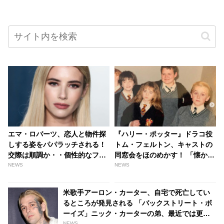
エマ・ロバーツ、恋人と物件探
『ハリー・ポッター』ドラコ役
しする姿をパパラッチされる！
トム・フェルトン、キャストの
交際は順調か・・個性的なファ
同窓会をほのめかす！ 「懐かし
ッションにも注目［写真あり］
いみんなを集めて・・・」 |
NEWS
NEWS
- tvgroove
tvgroove
米歌手アーロン・カーター、自宅で死亡してい
るところが発見される 「バックストリート・ボ
ーイズ」ニック・カーターの弟、最近では更生
しようと努力する姿も見られていた・・ -
NEWS