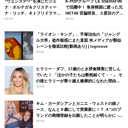
“ウェンズデー”を演じたジェ
K-POPグループ LE SSERAFIM
ナ・オルテガ＆クリスティー
で活躍中！ 単身韓国に渡った元
ナ・リッチ、ネトフリドラマ
HKT48 宮脇咲良、３度目のアイ
「ウェンズデー」を撮影中は役
ドルデビューを決意したワケと
NEWS
NEWS
柄について一切話さなかっ
は？ - tvgroove
た！？ そのワケって・・？ -
「ライオン・キング」、手塚治虫の「ジャング
tvgroove
ル大帝」盗作疑惑にまた直面 米メディアが類似
シーンを徹底比較[動画あり] | tvgroove
NEWS
ヒラリー・ダフ、17歳のとき摂食障害に苦しん
でいた！ 「ほかの子たちは断然細くて・・」 そ
の後ヒラリーが乗り越え健康的になれた理由を
明かす - tvgroove
NEWS
キム・カーダシアンとカニエ・ウェストの娘ノ
ース、なんと９歳にして実業家に！？ ４つのブ
ランドの商標登録を出願したことが明らかに -
tvgroove
NEWS