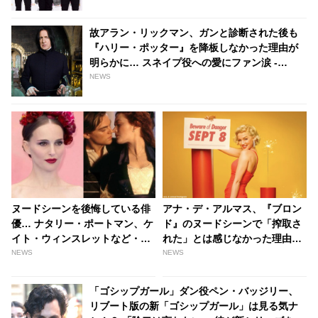
故アラン・リックマン、ガンと診断された後も
『ハリー・ポッター』を降板しなかった理由が
明らかに… スネイプ役への愛にファン涙 -
tvgroove
NEWS
ヌードシーンを後悔している俳
アナ・デ・アルマス、『ブロン
優… ナタリー・ポートマン、ケ
ド』のヌードシーンで「搾取さ
イト・ウィンスレットなど・・
れた」とは感じなかった理由を
その理由とは？ - tvgroove
語る「自分がやっていることを
NEWS
NEWS
理解して・・」 - tvgroove
「ゴシップガール」ダン役ペン・バッジリー、
リブート版の新「ゴシップガール」は見る気ナ