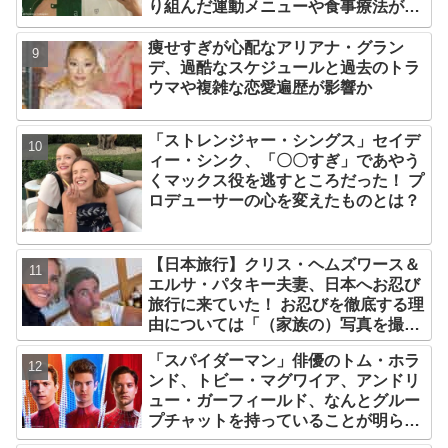
り組んだ運動メニューや食事療法が明
らかに
痩せすぎが心配なアリアナ・グラン
デ、過酷なスケジュールと過去のトラ
ウマや複雑な恋愛遍歴が影響か
「ストレンジャー・シングス」セイデ
ィー・シンク、「〇〇すぎ」であやう
くマックス役を逃すところだった！ プ
ロデューサーの心を変えたものとは？
【日本旅行】クリス・ヘムズワース＆
エルサ・パタキー夫妻、日本へお忍び
旅行に来ていた！ お忍びを徹底する理
由については「（家族の）写真を撮ら
れるとキレそうになる」からという過
「スパイダーマン」俳優のトム・ホラ
去の発言も
ンド、トビー・マグワイア、アンドリ
ュー・ガーフィールド、なんとグルー
プチャットを持っていることが明らか
に！ 彼らが話している内容とは・・？