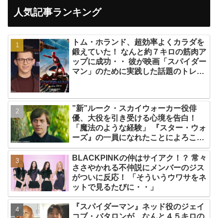
人気記事ランキング
トム・ホランド、超効率よくカラダを
鍛えていた！ なんと約７キロの筋肉ア
ップに成功・・ 彼が映画「スパイダー
マン」のために実践した話題のトレー
ニング方法とは？
”新”ルーク・スカイウォーカー役俳
優、大役を引き受ける心境を告白！
「魔法のような経験」 『スター・ウォ
ーズ』の一員になれたことによろこび
爆発
BLACKPINKの仲はサイアク！？ 常々
ささやかれる不仲説にメンバーのジス
がついに反応！ 「そういうウワサをネ
ットで見るたびに・・」
『スパイダーマン』ネッド役のジェイ
コブ・バタロンが、なんと４５キロの