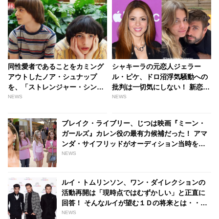
同性愛者であることをカミング
シャキーラの元恋人ジェラー
アウトしたノア・シュナップ
ル・ピケ、ドロ沼浮気騒動への
を、「ストレンジャー・シング
批判は一切気にしない！ 新恋人
ス」共演者フィン・ウルフハー
との順調っぷりをアピール「と
NEWS
NEWS
ドが称賛！ マイクとウィルの関
ても幸せ」 - tvgroove
係についても語る - tvgroove
ブレイク・ライブリー、じつは映画『ミーン・
ガールズ』カレン役の最有力候補だった！ アマ
ンダ・サイフリッドがオーディション当時を振
り返る - tvgroove
NEWS
ルイ・トムリンソン、ワン・ダイレクションの
活動再開は「現時点ではむずかしい」と正直に
回答！ そんなルイが望む１Ｄの将来とは・・？
- tvgroove
NEWS