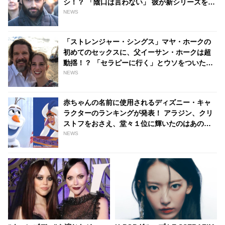
シ！？ 「陰口は言わない」 彼が新シリーズを見
ない理由とは・・？ - tvgroove
NEWS
「ストレンジャー・シングス」マヤ・ホークの
初めてのセックスに、父イーサン・ホークは超
動揺！？ 「セラピーに行く」とウソをついたこ
とを告白［動画あり］ - tvgroove
NEWS
赤ちゃんの名前に使用されるディズニー・キャ
ラクターのランキングが発表！ アラジン、クリ
ストフをおさえ、堂々１位に輝いたのはあの人
気キャラ - tvgroove
NEWS