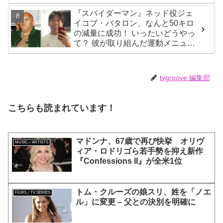
ィプレ』実現への大きな一歩？】
『スパイダーマン』ネッド役ジェ
イコブ・バタロン、なんと50キロ
の減量に成功！ いったいどうやっ
て？ 彼が取り組んだ運動メニュー
や食事療法が明らかに
tvgroove 編集部
こちらも読まれています！
マドンナ、67歳で再び快挙 オリヴ
MUSIC／ARTISTS
ィア・ロドリゴら若手勢を抑え新作
『Confessions II』が全米1位
トム・クルーズの娘スリ、姓を「ノエ
FILMS／TV SERIES
ル」に変更 – 父との決別を明確に