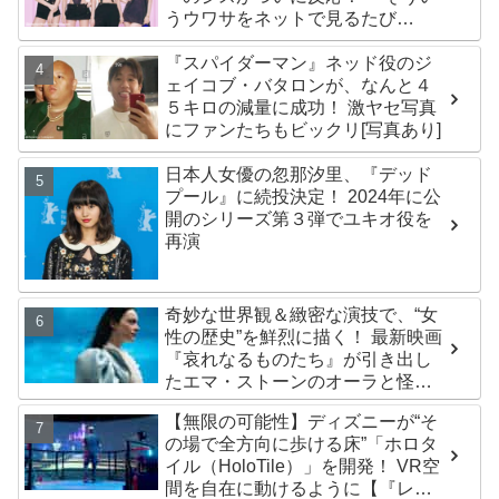
うウワサをネットで見るたび
に・・」
『スパイダーマン』ネッド役のジ
ェイコブ・バタロンが、なんと４
５キロの減量に成功！ 激ヤセ写真
にファンたちもビックリ[写真あり]
日本人女優の忽那汐里、『デッド
プール』に続投決定！ 2024年に公
開のシリーズ第３弾でユキオ役を
再演
奇妙な世界観＆緻密な演技で、“女
性の歴史”を鮮烈に描く！ 最新映画
『哀れなるものたち』が引き出し
たエマ・ストーンのオーラと怪
演、そして緻密すぎる演技力！ こ
【無限の可能性】ディズニーが“そ
れは女性の“自由意志”の物語［レビ
の場で全方向に歩ける床”「ホロタ
ュー＆解説］
イル（HoloTile）」を開発！ VR空
間を自在に動けるように【『レデ