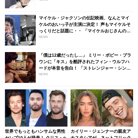
tvgroove
マイケル・ジャクソンの伝記映画、なんとマイ
ケルのおいっ子が主演に決定！ 声もマイケルそ
っくりだと話題に・・ 「マイケルおじさんの物
語に命を吹き込むことができて光栄」[動画あり]
NEWS
- tvgroove
「僕は12歳だったし…」 ミリー・ボビー・ブラ
ウンに「キス」を酷評されたフィン・ウルフハ
ードが本音を告白！ 「ストレンジャー・シング
ス」での初々しいキスシーンをふり返る［動画
NEWS
あり］ - tvgroove
世界でもっともハンサムな男性
カイリー・ジェンナーの親友ア
セレブ10人が発表！ クリス・ヘ
ナスタシアが、ネットフリック