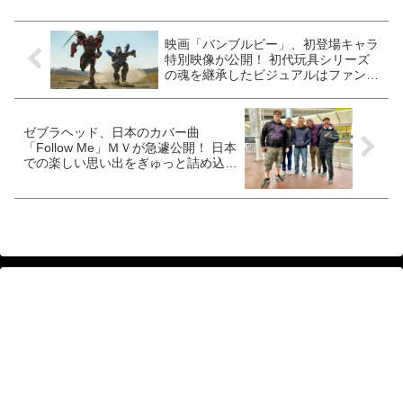
映画「バンブルビー」、初登場キャラ
特別映像が公開！ 初代玩具シリーズ
の魂を継承したビジュアルはファン必
見
ゼブラヘッド、日本のカバー曲
「Follow Me」ＭＶが急遽公開！ 日本
での楽しい思い出をぎゅっと詰め込ん
だ映像に注目