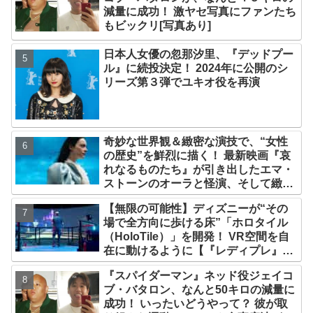
減量に成功！ 激ヤセ写真にファンたち
もビックリ[写真あり]
日本人女優の忽那汐里、『デッドプー
ル』に続投決定！ 2024年に公開のシ
リーズ第３弾でユキオ役を再演
奇妙な世界観＆緻密な演技で、“女性
の歴史”を鮮烈に描く！ 最新映画『哀
れなるものたち』が引き出したエマ・
ストーンのオーラと怪演、そして緻密
すぎる演技力！ これは女性の“自由意
【無限の可能性】ディズニーが“その
志”の物語［レビュー＆解説］
場で全方向に歩ける床”「ホロタイル
（HoloTile）」を開発！ VR空間を自
在に動けるように【『レディプレ』実
現への大きな一歩？】
『スパイダーマン』ネッド役ジェイコ
ブ・バタロン、なんと50キロの減量に
成功！ いったいどうやって？ 彼が取