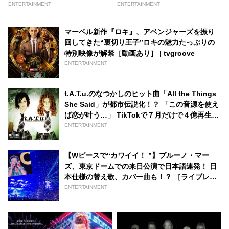
映像が解禁！ 連続殺人鬼デクス
ス主演のアクション・ムービー
ENTERTAINMENT
ENTERTAINMENT
ターの「謎だった部分が明らか
や、「ロック＆キー」最終シー
になるのが楽しみだ」［動画あ
ズン、「セリング・サンセッ
マーベル新作『ロキ』、アベンジャーズを振り
り］ - tvgroove
ト」スピンオフなど - tvgroove
回してきた“裏切り王子”ロキの魅力たっぷりの
特別映像が解禁［動画あり］ | tvgroove
ENTERTAINMENT
t.A.T.u.のなつかしのヒット曲「All the Things
She Said」が都市伝説化！？ 「この音源を使え
ば恋が叶う…」 TikTokで７月だけで４億再生を
突破 - tvgroove
ENTERTAINMENT
【Wピースで“カワイイ！ ”】ブルーノ・マー
ズ、東京ドームでの来日公演で日本語連発！ 日
本仕様の替え歌、カバー曲も！？ ［ライブレポ
ート＆“ブルーノ・カラオケ”攻略］
ENTERTAINMENT