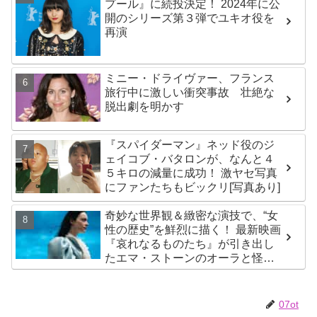
プール』に続投決定！ 2024年に公
開のシリーズ第３弾でユキオ役を
再演
ミニー・ドライヴァー、フランス
旅行中に激しい衝突事故 壮絶な
脱出劇を明かす
『スパイダーマン』ネッド役のジ
ェイコブ・バタロンが、なんと４
５キロの減量に成功！ 激ヤセ写真
にファンたちもビックリ[写真あり]
奇妙な世界観＆緻密な演技で、“女
性の歴史”を鮮烈に描く！ 最新映画
『哀れなるものたち』が引き出し
たエマ・ストーンのオーラと怪
演、そして緻密すぎる演技力！ こ
れは女性の“自由意志”の物語［レビ
ュー＆解説］
07ot