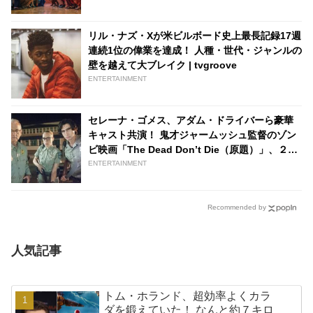
リル・ナズ・Xが米ビルボード史上最長記録17週
連続1位の偉業を達成！ 人種・世代・ジャンルの
壁を越えて大ブレイク | tvgroove
ENTERTAINMENT
セレーナ・ゴメス、アダム・ドライバーら豪華
キャスト共演！ 鬼才ジャームッシュ監督のゾン
ビ映画「The Dead Don’t Die（原題）」、２０
２０年春公開決定 | tvgroove
ENTERTAINMENT
Recommended by
人気記事
トム・ホランド、超効率よくカラ
ダを鍛えていた！ なんと約７キロ