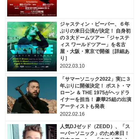
ジャスティン・ビーバー、６年
ぶりの来日公演が決定！ 自身初
の３大ドームツアー「ジャステ
ィス ワールドツアー」を名古
屋・大阪・東京で開催［詳細あ
り］
2022.03.10
「サマーソニック2022」実に３
年ぶりに開催決定！ ポスト・マ
ローン ＆ THE 1975がヘッドラ
イナーを担当！ 豪華25組の出演
アーティストも発表
2022.02.16
人気DJゼッド（ZEDD）、「ス
ーパーソニック」のため来日！