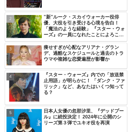
ニング方法とは？
”新”ルーク・スカイウォーカー役俳
優、大役を引き受ける心境を告白！
「魔法のような経験」 『スター・ウォ
ーズ』の一員になれたことによろこび
爆発
痩せすぎが心配なアリアナ・グラン
デ、過酷なスケジュールと過去のトラ
ウマや複雑な恋愛遍歴が影響か
『スター・ウォーズ』内での「放送禁
止用語」が明らかに！ 「ダンク・ファ
リック」など、あなたはいくつ知って
る？
日本人女優の忽那汐里、『デッドプー
ル』に続投決定！ 2024年に公開のシ
リーズ第３弾でユキオ役を再演