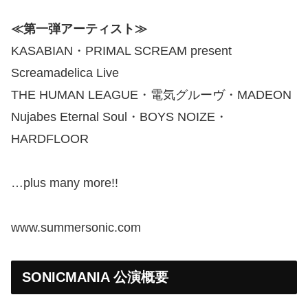
≪第一弾アーティスト≫
KASABIAN・PRIMAL SCREAM present
Screamadelica Live
THE HUMAN LEAGUE・電気グルーヴ・MADEON
Nujabes Eternal Soul・BOYS NOIZE・
HARDFLOOR
…plus many more!!
www.summersonic.com
SONICMANIA 公演概要