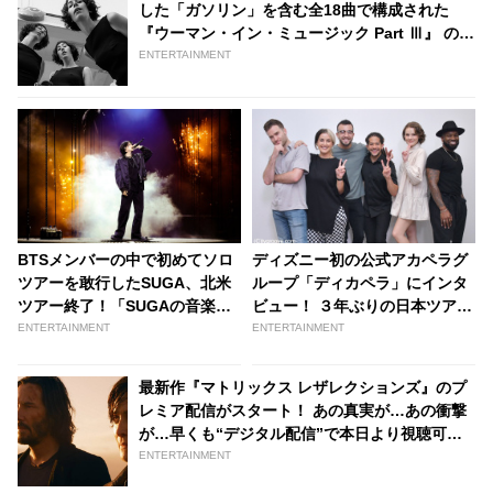
した「ガソリン」を含む全18曲で構成された
『ウーマン・イン・ミュージック Part Ⅲ』 の拡
張盤をサプライズ・リリース［オーディオあ
ENTERTAINMENT
り］ | tvgroove
BTSメンバーの中で初めてソロ
ディズニー初の公式アカペラグ
ツアーを敢行したSUGA、北米
ループ「ディカペラ」にインタ
ツアー終了！「SUGAの音楽性
ビュー！ ３年ぶりの日本ツアー
を表す機会」海外メディアから
に大興奮！ メンバーが明かす、
ENTERTAINMENT
ENTERTAINMENT
好評 - tvgroove
アカペラが上手くなるコツと
は・・？ - tvgroove
最新作『マトリックス レザレクションズ』のプ
レミア配信がスタート！ あの真実が…あの衝撃
が…早くも“デジタル配信”で本日より視聴可能 -
tvgroove
ENTERTAINMENT