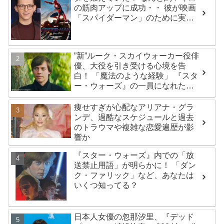
の筋肉アップに成功・・ 彼が映画
「スパイダーマン」のために実践
した話題のトレーニング方法と
は？
”新”ルーク・スカイウォーカー役俳
優、大役を引き受ける心境を告
白！ 「魔法のような経験」 『スタ
ー・ウォーズ』の一員になれたこ
とによろこび爆発
痩せすぎが心配なアリアナ・グラ
ンデ、過酷なスケジュールと過去
のトラウマや複雑な恋愛遍歴が影
響か
『スター・ウォーズ』内での「放
送禁止用語」が明らかに！ 「ダン
ク・ファリック」など、あなたは
いくつ知ってる？
日本人女優の忽那汐里、『デッド