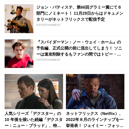
ジョン・バティステ、第66回グラミー賞にて６
部門にノミネート！ 11月29日からはドキュメン
タリーがネットフリックスで配信予定
ENTERTAINMENT
『スパイダーマン：ノー・ウェイ・ホーム』の
予告編、正式公開の前に流出してしまう！ ソニ
ーは速攻削除するもファンの間ではトビー・マ
グワイアとアンドリュー・ガーフィールドの話
ENTERTAINMENT
題でもちきり［動画あり］ | tvgroove
人気シリーズ「デクスター」の
ネットフリックス（Netflix）、
10 年後を描いた続編「デクスタ
2022年８月のラインナップを一
ー：ニュー・ブラッド」、特別
挙発表！ ジェイミー・フォック