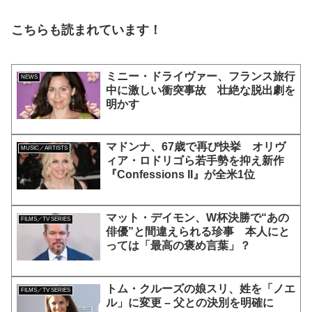
こちらも読まれています！
ミニー・ドライヴァー、フランス旅行
NEWS
中に激しい衝突事故 壮絶な脱出劇を
明かす
マドンナ、67歳で再び快挙 オリヴ
MUSIC／ARTISTS
ィア・ロドリゴら若手勢を抑え新作
『Confessions II』が全米1位
マット・デイモン、W杯決勝で“あの
FILMS／TV SERIES
俳優”と間違えられる珍事 本人にと
っては「最高の褒め言葉」？
トム・クルーズの娘スリ、姓を「ノエ
FILMS／TV SERIES
ル」に変更 – 父との決別を明確に