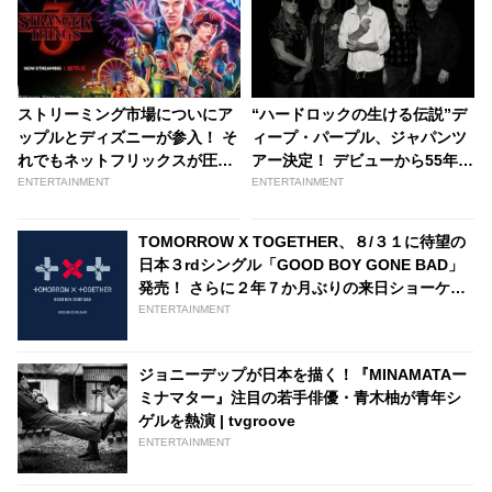
ストリーミング市場についにア
“ハードロックの生ける伝説”デ
ップルとディズニーが参入！ そ
ィープ・パープル、ジャパンツ
れでもネットフリックスが圧倒
アー決定！ デビューから55年を
的な優位性を保てる理由と
迎えるレジェンドが来年３月に
ENTERTAINMENT
ENTERTAINMENT
は・・？ | tvgroove
来日へ - tvgroove
TOMORROW X TOGETHER、８/３１に待望の
日本３rdシングル「GOOD BOY GONE BAD」
発売！ さらに２年７か月ぶりの来日ショーケー
スも開催が決定 - tvgroove
ENTERTAINMENT
ジョニーデップが日本を描く！『MINAMATAー
ミナマター』注目の若手俳優・青木柚が青年シ
ゲルを熱演 | tvgroove
ENTERTAINMENT