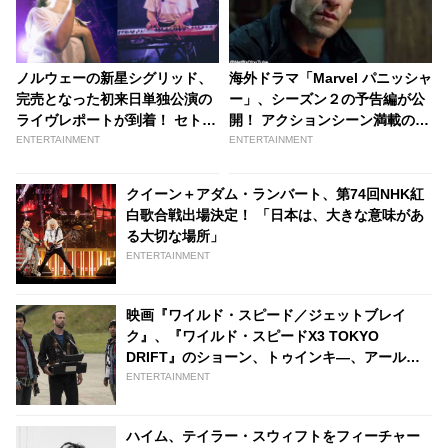
ノルウェーの新星シグリッド、
海外ドラマ「Marvel パニッシャ
完売となった初来日単独公演の
ー」、シーズン２の予告編が公
ライヴレポートが到着！ セトリ
開！ アクションシーン満載の映
がプレイリストとなって公開 -
像に期待高まる | tvgroove
ENTERTAINMENT
ENTERTAINMENT
tvgroove
クイーン＋アダム・ランバート、第74回NHK紅
白歌合戦出場決定！ 「日本は、大きな意味があ
る大切な場所」
ENTERTAINMENT
映画『ワイルド・スピード／ジェットブレイ
ク』、『ワイルド・スピードX3 TOKYO
DRIFT』のショーン、トゥインキ―、アール
が”１５年ぶり”にスクリーンに登場！本編映像
ENTERTAINMENT
が到着［動画あり］ | tvgroove
ハイム、テイラー・スウィフトをフィーチャー