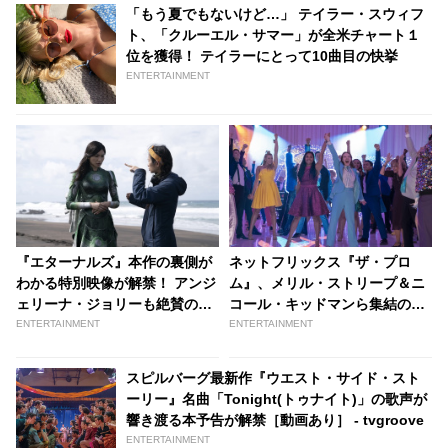
「もう夏でもないけど…」 テイラー・スウィフ
ト、「クルーエル・サマー」が全米チャート１
位を獲得！ テイラーにとって10曲目の快挙
ENTERTAINMENT
『エターナルズ』本作の裏側が
ネットフリックス『ザ・プロ
わかる特別映像が解禁！ アンジ
ム』、メリル・ストリープ＆ニ
ェリーナ・ジョリーも絶賛のク
コール・キッドマンら集結の豪
ロエ・ジャオ監督のこだわりと
華絢爛な予告編解禁［動画あ
ENTERTAINMENT
ENTERTAINMENT
は？［動画あり］ - tvgroove
り］ | tvgroove
スピルバーグ最新作『ウエスト・サイド・スト
ーリー』名曲「Tonight(トゥナイト)」の歌声が
響き渡る本予告が解禁［動画あり］ - tvgroove
ENTERTAINMENT