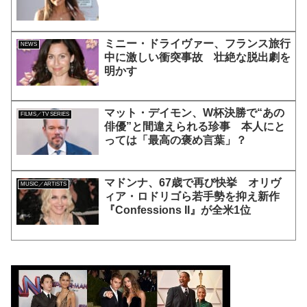
ミニー・ドライヴァー、フランス旅行
NEWS
中に激しい衝突事故 壮絶な脱出劇を
明かす
マット・デイモン、W杯決勝で“あの
FILMS／TV SERIES
俳優”と間違えられる珍事 本人にと
っては「最高の褒め言葉」？
マドンナ、67歳で再び快挙 オリヴ
MUSIC／ARTISTS
ィア・ロドリゴら若手勢を抑え新作
『Confessions II』が全米1位