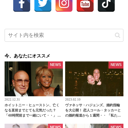
今、あなたにオススメ
NEWS
NEWS
2022.12.31
2023.02.10
ホイットニー・ヒューストン、亡く
ヴァネッサ・ハジェンズ、婚約指輪
なる直前までとても元気だった？
を大公開！ 恋人コール・タッカーと
「48時間前まで一緒にいて・・」 ホ
の婚約報道から１週間・・ 「私たち
イットニーと親しかった大物プロデ
はこれ以上ないほど幸せよ」 -
ューサーが明かす - tvgroove
tvgroove
NEWS
NEWS