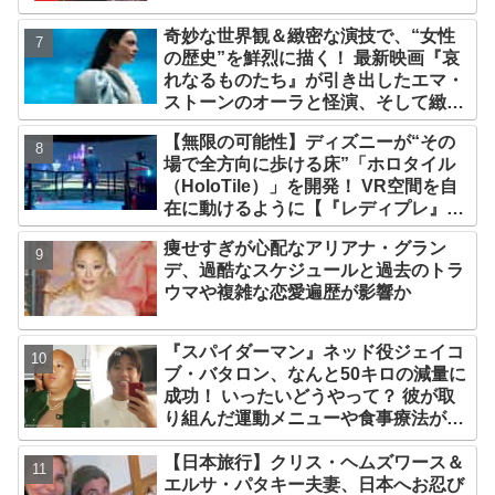
奇妙な世界観＆緻密な演技で、“女性
の歴史”を鮮烈に描く！ 最新映画『哀
れなるものたち』が引き出したエマ・
ストーンのオーラと怪演、そして緻密
すぎる演技力！ これは女性の“自由意
【無限の可能性】ディズニーが“その
志”の物語［レビュー＆解説］
場で全方向に歩ける床”「ホロタイル
（HoloTile）」を開発！ VR空間を自
在に動けるように【『レディプレ』実
現への大きな一歩？】
痩せすぎが心配なアリアナ・グラン
デ、過酷なスケジュールと過去のトラ
ウマや複雑な恋愛遍歴が影響か
『スパイダーマン』ネッド役ジェイコ
ブ・バタロン、なんと50キロの減量に
成功！ いったいどうやって？ 彼が取
り組んだ運動メニューや食事療法が明
らかに
【日本旅行】クリス・ヘムズワース＆
エルサ・パタキー夫妻、日本へお忍び