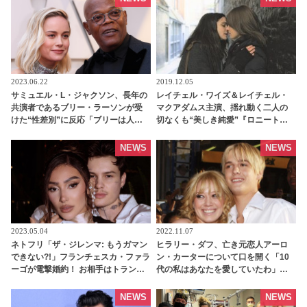
2023.06.22
2019.12.05
サミュエル・L・ジャクソン、長年の
レイチェル・ワイズ＆レイチェル・
共演者であるブリー・ラーソンが受
マクアダムス主演、揺れ動く二人の
けた“性差別”に反応「ブリーは人々
切なくも“美しき純愛”『ロニートと
が評価するよりも強い人間だ」 -
エスティ 彼女たちの選択』の場面
tvgroove
写真が解禁 | tvgroove
NEWS
NEWS
2023.05.04
2022.11.07
ネトフリ「ザ・ジレンマ: もうガマン
ヒラリー・ダフ、亡き元恋人アーロ
できない?!」フランチェスカ・ファラ
ン・カーターについて口を開く「10
ーゴが電撃婚約！ お相手はトランス
代の私はあなたを愛していたわ」
ジェンダーのTikToker、しあわせい
［写真あり］ - tvgroove
っぱいの姿をシェア［写真あり］ -
NEWS
NEWS
tvgroove