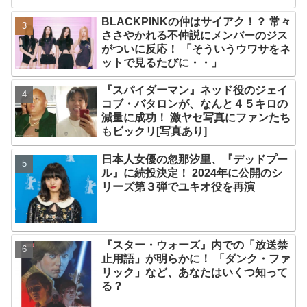
爆発
BLACKPINKの仲はサイアク！？ 常々
ささやかれる不仲説にメンバーのジス
がついに反応！ 「そういうウワサをネ
ットで見るたびに・・」
『スパイダーマン』ネッド役のジェイ
コブ・バタロンが、なんと４５キロの
減量に成功！ 激ヤセ写真にファンたち
もビックリ[写真あり]
日本人女優の忽那汐里、『デッドプー
ル』に続投決定！ 2024年に公開のシ
リーズ第３弾でユキオ役を再演
『スター・ウォーズ』内での「放送禁
止用語」が明らかに！ 「ダンク・ファ
リック」など、あなたはいくつ知って
る？