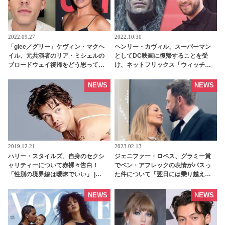
2022.09.27
2022.10.30
「glee／グリー」ケヴィン・マクヘ
ヘンリー・カヴィル、スーパーマン
イル、元共演者のリア・ミシェルの
としてDC映画に復帰することを受
ブロードウェイ復帰をどう思ってい
け、ネットフリックス「ウィッチャ
る？ 「彼女の才能はすばらしいけれ
ー」を降板！ 代役はリアム・ヘムズ
ど・・・」 - tvgroove
ワースに決定 - tvgroove
NEWS
NEWS
2019.12.21
2023.02.13
ハリー・スタイルズ、自身のセクシ
ジェニファー・ロペス、グラミー賞
ャリティーについて赤裸々告白！
でベン・アフレックの表情がバスっ
「性別の境界線は曖昧でいい」 |
た件について「翌日には乗り越えて
tvgroove
いた」！？ 「彼女はベンがどれだけ
賞レースが嫌いか知っている」不仲
NEWS
NEWS
説について関係者が語ったこととは -
tvgroove