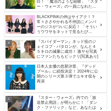
白！ 「魔法のような経験」 『スタ
ー・ウォーズ』の一員になれたこ
とによろこび爆発
BLACKPINKの仲はサイアク！？
常々ささやかれる不仲説にメンバ
ーのジスがついに反応！ 「そうい
うウワサをネットで見るたび
に・・」
『スパイダーマン』ネッド役のジ
ェイコブ・バタロンが、なんと４
５キロの減量に成功！ 激ヤセ写真
にファンたちもビックリ[写真あり]
日本人女優の忽那汐里、『デッド
プール』に続投決定！ 2024年に公
開のシリーズ第３弾でユキオ役を
再演
『スター・ウォーズ』内での「放
送禁止用語」が明らかに！ 「ダン
ク・ファリック」など、あなたは