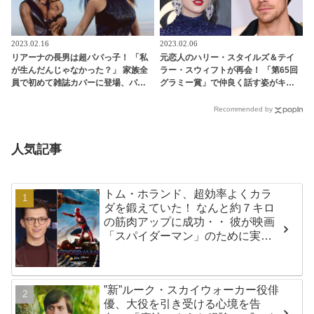
2023.02.16
2023.02.06
リアーナの長男は超パパっ子！ 「私
元恋人のハリー・スタイルズ＆テイ
が生んだんじゃなかった？」 家族全
ラー・スウィフトが再会！ 「第65回
員で初めて雑誌カバーに登場、パー
グラミー賞」で仲良く話す姿がキャ
トナーや息子について赤裸々に語る -
ッチされファン大よろこび[写真・動
tvgroove
画あり] - tvgroove
Recommended by
人気記事
トム・ホランド、超効率よくカラ
ダを鍛えていた！ なんと約７キロ
の筋肉アップに成功・・ 彼が映画
「スパイダーマン」のために実践
した話題のトレーニング方法と
は？
”新”ルーク・スカイウォーカー役俳
優、大役を引き受ける心境を告