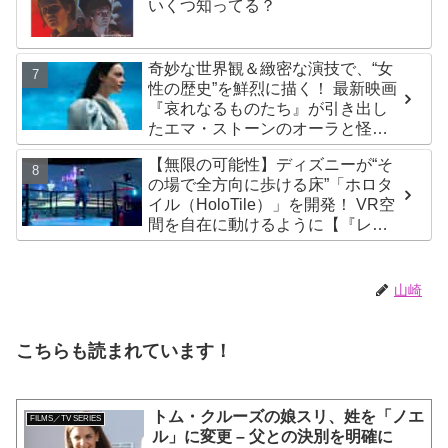
いくつ知ってる？
奇妙な世界観＆緻密な演技で、“女
性の歴史”を鮮烈に描く！ 最新映画
『哀れなるものたち』が引き出し
たエマ・ストーンのオーラと怪
演、そして緻密すぎる演技力！ こ
【無限の可能性】ディズニーが“そ
れは女性の“自由意志”の物語［レビ
の場で全方向に歩ける床”「ホロタ
ュー＆解説］
イル（HoloTile）」を開発！ VR空
間を自在に動けるように【『レデ
ィプレ』実現への大きな一歩？】
山崎
こちらも読まれています！
トム・クルーズの娘スリ、姓を「ノエ
FILMS／TV SERIES
ル」に変更 – 父との決別を明確に