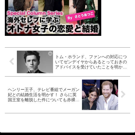
トム・ホランド、ファンへの対応につ
いてゼンデイヤからあるとっておきの
アドバイスを受けていたことを明か
す！ さらに『スパイダーマン』最新
作以降のマーベル映画の出演について
は「次の契約はまだないけど・・」
ヘンリー王子、テレビ番組でメーガン
妃との結婚生活を明かす！ さらに英
国王室を離脱した件についても赤裸々
に語る「なかなか難しい環境だった」
「立ち去ったわけではなく・・」[動
画あり]