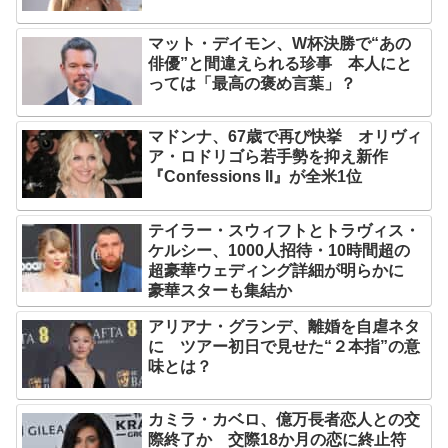
マット・デイモン、W杯決勝で“あの
俳優”と間違えられる珍事 本人にと
っては「最高の褒め言葉」？
マドンナ、67歳で再び快挙 オリヴィ
ア・ロドリゴら若手勢を抑え新作
『Confessions II』が全米1位
テイラー・スウィフトとトラヴィス・
ケルシー、1000人招待・10時間超の
超豪華ウェディング詳細が明らかに
豪華スターも集結か
アリアナ・グランデ、離婚を自虐ネタ
に ツアー初日で見せた“２本指”の意
味とは？
カミラ・カベロ、億万長者恋人との交
際終了か 交際18か月の恋に終止符