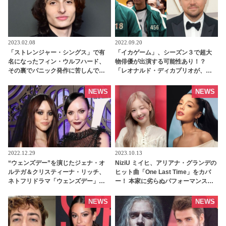
2023.02.08
2022.09.20
「ストレンジャー・シングス」で有
「イカゲーム」、シーズン３で超大
名になったフィン・ウルフハード、
物俳優が出演する可能性あり！？
その裏でパニック発作に苦しんでい
「レオナルド・ディカプリオが、
た！ 「知らないうちに不安を抑え込
『イカゲーム』のファンだって聞い
んでいた」 そんな彼に手を差し伸べ
て・・」 ファン・ドンヒョク監督が
NEWS
NEWS
てくれたセレブとは・・？ -
明かす - tvgroove
tvgroove
2022.12.29
2023.10.13
“ウェンズデー”を演じたジェナ・オ
NiziU ミイヒ、アリアナ・グランデの
ルテガ＆クリスティーナ・リッチ、
ヒット曲「One Last Time」をカバ
ネトフリドラマ「ウェンズデー」を
ー！ 本家に劣らぬパフォーマンスに
撮影中は役柄について一切話さなか
「めちゃくちゃ上手」「歌声最
った！？ そのワケって・・？ -
高！」の声［動画あり］
NEWS
NEWS
tvgroove