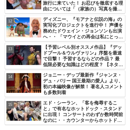
旅行に来ていた！ お忍びを徹底する理
由については「（家族の）写真を撮ら
れるとキレそうになる」からという過
ディズニー、『モアナと伝説の海』の
去の発言も
実写化プロジェクトを進行中！ 声優を
務めたドウェイン・ジョンソンも出演
へ・・ 「マウイとの再会は私にとって
深い意味を持つ」
【予習レベル別オススメ作品】『デッ
ドプール＆ウルヴァリン』序盤を最速
で目撃！ 予習するならどの作品？ 最
低限必要な知識はどの程度？ 【ネタバ
レなし解説】
ジョニー・デップ最新作『ジャンヌ・
デュ・バリー 国王最期の愛人』より、
初の本編映像が解禁！ 著名人コメント
も多数到着
エド・シーラン、「客を侮辱するこ
と」で有名なホットドック・スタンド
に出現！ コンサートのわずか数時間前
なのに・・カウンターからホットドッ
クを提供、ファンは大興奮［写真あ