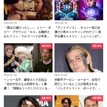
2023.01.19
2023.02.20
「僕は12歳だったし…」 ミリー・ボ
『アントマン３』、キャシー役の女
ビー・ブラウンに「キス」を酷評さ
優だけ再キャスティングのナゾ！ 若
れたフィン・ウルフハードが本音を
手女優キャスリン・ニュートンが“３
告白！ 「ストレンジャー・シング
代目キャシー”に選ばれたワケと
ス」での初々しいキスシーンをふり
は・・？ - tvgroove
NEWS
NEWS
返る［動画あり］ - tvgroove
2023.01.10
2022.11.05
ヘンリー王子、継母カミラ王妃は
米歌手アーロン・カーター、自宅で
「自分や父さえも利用する」と暴
死亡しているところが発見される
露！ 「情報をリークしマスコミを操
「バックストリート・ボーイズ」ニ
る危険人物」と猛批判[動画あり] -
ック・カーターの弟、最近では更生
tvgroove
しようと努力する姿も見られてい
NEWS
NEWS
た・・ - tvgroove