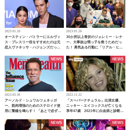
2023.01.20
2023.01.26
オースティン・バトラーにエルヴィ
30か所以上骨折のジェレミー・レナ
ス・プレスリー役をすすめたのは元
ー、大事故は甥っ子を救うためだっ
恋人ヴァネッサ・ハジェンズだっ
た！ 勇気ある行動に「リアル・ヒー
た！？ 「“友人”に彼を演じなきゃダ
ロー」と称賛の声 - tvgroove
メって言われて…」 - tvgroove
NEWS
NEWS
2023.05.30
2022.11.22
アーノルド・シュワルツェネッガ
「スーパーナチュラル」出演女優、
ー、筋肉増強のためのステロイド使
ニッキー・エイコックスが亡くなる
用に警鐘を鳴らす！ 「あとで必ず後
享年47歳 2021年に白血病と診断さ
悔する」 - tvgroove
れていた - tvgroove
NEWS
NEWS