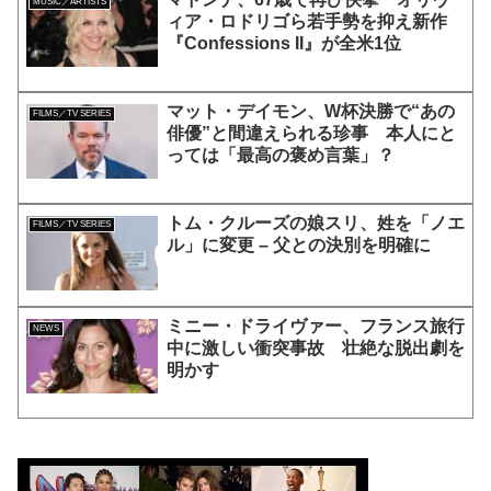
MUSIC／ARTISTS
ィア・ロドリゴら若手勢を抑え新作
『Confessions II』が全米1位
マット・デイモン、W杯決勝で“あの
FILMS／TV SERIES
俳優”と間違えられる珍事 本人にと
っては「最高の褒め言葉」？
トム・クルーズの娘スリ、姓を「ノエ
FILMS／TV SERIES
ル」に変更 – 父との決別を明確に
ミニー・ドライヴァー、フランス旅行
NEWS
中に激しい衝突事故 壮絶な脱出劇を
明かす