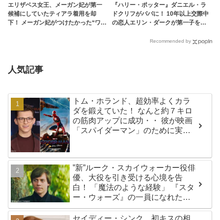
エリザベス女王、メーガン妃が第一
『ハリー・ポッター』ダニエル・ラ
候補にしていたティアラ着用を却
ドクリフがパパに！ 10年以上交際中
下！ メーガン妃がつけたかった“ワケ
の恋人エリン・ダークが第一子を妊
あり”のティアラには一体どんな歴史
娠［写真］ - tvgroove
が・・？ - tvgroove
Recommended by
人気記事
トム・ホランド、超効率よくカラ
ダを鍛えていた！ なんと約７キロ
の筋肉アップに成功・・ 彼が映画
「スパイダーマン」のために実践
した話題のトレーニング方法と
は？
”新”ルーク・スカイウォーカー役俳
優、大役を引き受ける心境を告
白！ 「魔法のような経験」 『スタ
ー・ウォーズ』の一員になれたこ
とによろこび爆発
セイディー・シンク、初キスの相