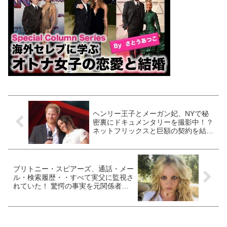
ヘンリー王子とメーガン妃、NYで秘
密裏にドキュメンタリーを撮影中！？
ネットフリックスと巨額の契約を結
び、撮影クルー同行で市内を探索
か・・ 何やらあやしい姿をパパラッ
チ[写真あり]
ブリトニー・スピアーズ、通話・メー
ル・検索履歴・・すべて実父に監視さ
れていた！ 驚愕の事実を元関係者が
暴露、スマホが完全に同期され、すべ
てが筒抜け