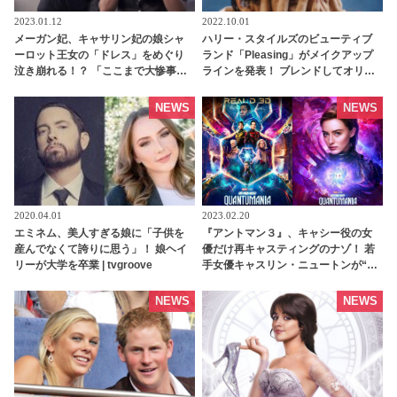
2023.01.12
2022.10.01
メーガン妃、キャサリン妃の娘シャ
ハリー・スタイルズのビューティブ
ーロット王女の「ドレス」をめぐり
ランド「Pleasing」がメイクアップ
泣き崩れる！？ 「ここまで大惨事に
ラインを発表！ ブレンドしてオリジ
なっているとは・・」 ヘンリー王子
ナルカラーを作れるシャドウなど
が当時の詳細を暴露 - tvgroove
［写真あり］ - tvgroove
NEWS
NEWS
2020.04.01
2023.02.20
エミネム、美人すぎる娘に「子供を
『アントマン３』、キャシー役の女
産んでなくて誇りに思う」！ 娘ヘイ
優だけ再キャスティングのナゾ！ 若
リーが大学を卒業 | tvgroove
手女優キャスリン・ニュートンが“３
代目キャシー”に選ばれたワケと
は・・？ - tvgroove
NEWS
NEWS