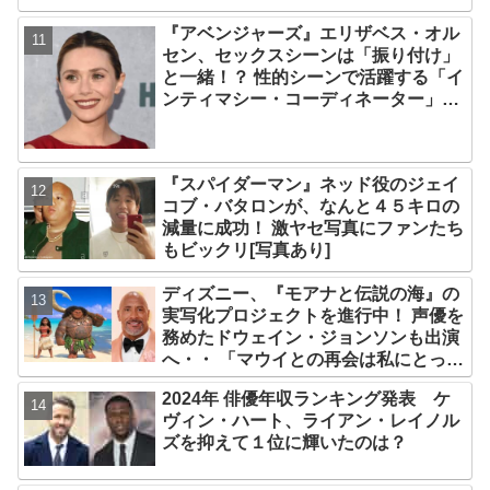
『アベンジャーズ』エリザベス・オル
セン、セックスシーンは「振り付け」
と一緒！？ 性的シーンで活躍する「イ
ンティマシー・コーディネーター」の
重要性についても語る
『スパイダーマン』ネッド役のジェイ
コブ・バタロンが、なんと４５キロの
減量に成功！ 激ヤセ写真にファンたち
もビックリ[写真あり]
ディズニー、『モアナと伝説の海』の
実写化プロジェクトを進行中！ 声優を
務めたドウェイン・ジョンソンも出演
へ・・ 「マウイとの再会は私にとって
深い意味を持つ」
2024年 俳優年収ランキング発表 ケ
ヴィン・ハート、ライアン・レイノル
ズを抑えて１位に輝いたのは？