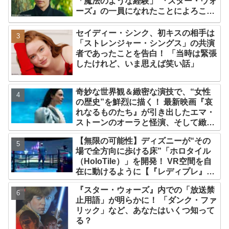
「魔法のような経験」 『スター・ウォ
ーズ』の一員になれたことによろこび
爆発
セイディー・シンク、初キスの相手は
「ストレンジャー・シングス」の共演
者であったことを告白！ 「当時は緊張
したけれど、いま思えば笑い話」
奇妙な世界観＆緻密な演技で、“女性
の歴史”を鮮烈に描く！ 最新映画『哀
れなるものたち』が引き出したエマ・
ストーンのオーラと怪演、そして緻密
すぎる演技力！ これは女性の“自由意
【無限の可能性】ディズニーが“その
志”の物語［レビュー＆解説］
場で全方向に歩ける床”「ホロタイル
（HoloTile）」を開発！ VR空間を自
在に動けるように【『レディプレ』実
現への大きな一歩？】
『スター・ウォーズ』内での「放送禁
止用語」が明らかに！ 「ダンク・ファ
リック」など、あなたはいくつ知って
る？