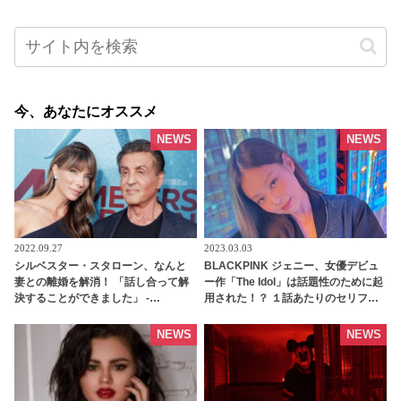
今、あなたにオススメ
NEWS
NEWS
2022.09.27
2023.03.03
シルベスター・スタローン、なんと
BLACKPINK ジェニー、女優デビュ
妻との離婚を解消！ 「話し合って解
ー作「The Idol」は話題性のために起
決することができました」 -
用された！？ １話あたりのセリフは
tvgroove
３～４行だけ・・？ スタッフの暴露
内容にファンが激怒 - tvgroove
NEWS
NEWS