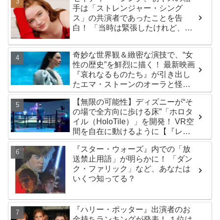
手は「ストレンジャー・シング
ス」の共演者であったことを告
白！ 「当時は緊張したけれど、い
ま思えば笑い話」
奇妙な世界観＆緻密な演技で、“女
性の歴史”を鮮烈に描く！ 最新映画
『哀れなるものたち』が引き出し
たエマ・ストーンのオーラと怪
演、そして緻密すぎる演技力！ こ
【無限の可能性】ディズニーが“そ
れは女性の“自由意志”の物語［レビ
の場で全方向に歩ける床”「ホロタ
ュー＆解説］
イル（HoloTile）」を開発！ VR空
間を自在に動けるように【『レデ
ィプレ』実現への大きな一歩？】
『スター・ウォーズ』内での「放
送禁止用語」が明らかに！ 「ダン
ク・ファリック」など、あなたは
いくつ知ってる？
『ハリー・ポッター』出演者のお
金持ちランキングが発表！ １位は