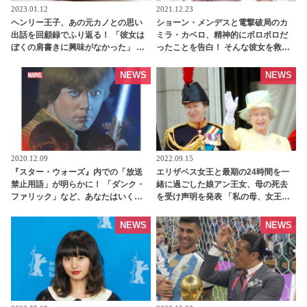
2023.01.12
2021.12.23
ヘンリー王子、あの元カノとの思い
ショーン・メンデスと電撃破局のカ
出話を回顧録でふり返る！ 「彼女は
ミラ・カベロ、精神的にボロボロだ
ぼくの肩書きに興味がなかった」 そ
ったことを告白！ そんな彼女を救っ
んな２人が破局してしまった理由と
たものとは一体・・? - tvgroove
は・・？ - tvgroove
NEWS
NEWS
2020.12.09
2022.09.15
『スター・ウォーズ』内での「放送
エリザベス女王と最期の24時間を一
禁止用語」が明らかに！ 「ダンク・
緒に過ごした娘アン王女、母の死去
ファリック」など、あなたはいくつ
を受け声明を発表 「私の母、女王、
知ってる？ | tvgroove
ありがとうございました」 -
tvgroove
NEWS
NEWS