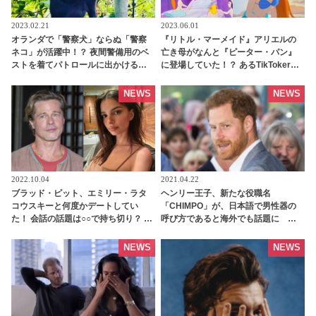
2023.02.21
2023.06.01
オランダで「警察犬」ならぬ「警察
『リトル・マーメイド』アリエルの
ネコ」が活躍中！？ 夜間警備用のベ
亡き母がなんと『ピーター・パン』
ストを着てパトロールに出かける姿
に登場していた！？ あるTikTokerの
はまさに警察官！ TikTok動画は450
ダークな仮説が話題に［動画あり］ -
万回以上の再生数を記録［動画あ
tvgroove
NEWS
NEWS
り］ - tvgroove
2022.10.04
2021.04.22
ブラッド・ピット、エミリー・ラタ
ヘンリー王子、新たな役職名
コウスキーと何度かデートしてい
「CHIMPO」が、日本語で男性器の
た！ 会話の話題は○○で持ち切り？ -
呼び方であると海外でも話題に ネ
tvgroove
ット上ではさっそく大喜利大会 |
tvgroove
NEWS
NEWS