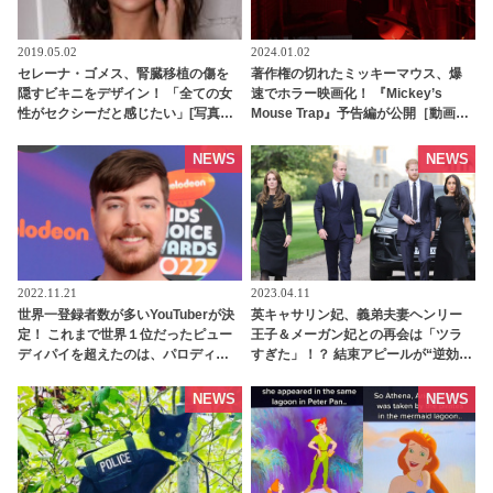
2019.05.02
2024.01.02
セレーナ・ゴメス、腎臓移植の傷を
著作権の切れたミッキーマウス、爆
隠すビキニをデザイン！ 「全ての女
速でホラー映画化！ 『Mickey’s
性がセクシーだと感じたい」[写真あ
Mouse Trap』予告編が公開［動画あ
り] | tvgroove
り］
NEWS
NEWS
2022.11.21
2023.04.11
世界一登録者数が多いYouTuberが決
英キャサリン妃、義弟夫妻ヘンリー
定！ これまで世界１位だったピュー
王子＆メーガン妃との再会は「ツラ
ディパイを超えたのは、パロディ動
すぎた」！？ 結束アピールが“逆効
画で大人気のあの人 - tvgroove
果”に・・？ 一体ナゼ？ - tvgroove
NEWS
NEWS