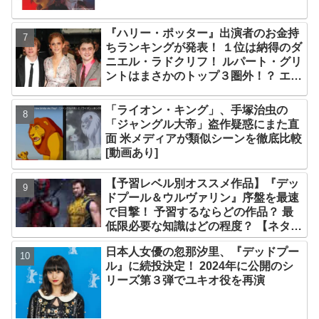
『ハリー・ポッター』出演者のお金持
ちランキングが発表！ １位は納得のダ
ニエル・ラドクリフ！ ルパート・グリ
ントはまさかのトップ３圏外！？ エ
マ・ワトソンら主要キャストを抑え、
２位に輝いたのは・・？
「ライオン・キング」、手塚治虫の
「ジャングル大帝」盗作疑惑にまた直
面 米メディアが類似シーンを徹底比較
[動画あり]
【予習レベル別オススメ作品】『デッ
ドプール＆ウルヴァリン』序盤を最速
で目撃！ 予習するならどの作品？ 最
低限必要な知識はどの程度？ 【ネタバ
レなし解説】
日本人女優の忽那汐里、『デッドプー
ル』に続投決定！ 2024年に公開のシ
リーズ第３弾でユキオ役を再演