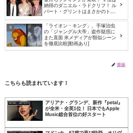
納得のダニエル・ラドクリフ！ ル
パート・グリントはまさかのトッ
プ３圏外！？ エマ・ワトソンら主
要キャストを抑え、２位に輝いた
「ライオン・キング」、手塚治虫
のは・・？
の「ジャングル大帝」盗作疑惑に
また直面 米メディアが類似シーン
を徹底比較[動画あり]
齋藤
こちらも読まれています！
アリアナ・グランデ、新作『petal』
MUSIC／ARTISTS
が全米・全英1位！ 日本でもApple
Music総合首位の好スタート
マドンナ、67歳で再び快挙 オリヴ