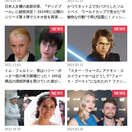
2023.05.19
2022.12.23
日本人女優の忽那汐里、『デッドプ
かつてネット上で大バズりしたソル
ール』に続投決定！ 2024年に公開の
トベイ、ワールドカップで見せた“不
シリーズ第３弾でユキオ役を再演 -
愉快な行動”で再び話題に！メッシも
tvgroove
イライラ・・？［動画あり］ -
tvgroove
NEWS
NEWS
2021.12.03
2023.03.15
トム・フェルトン、実はハリー・ポ
『スター・ウォーズ』アナキン・ス
ッター役の有力候補だった！ 100点
カイウォーカーはどうして“フォー
満点の演技評価を受けていた彼がハ
ス・ゴースト”になれたの？ ファンの
リー役を逃した、たった一つの理由
長年のギモンがついに明らかに -
とは？ オドロキのキャスティング裏
tvgroove
NEWS
NEWS
話が明らかに - tvgroove
2022.10.19
2023.03.26