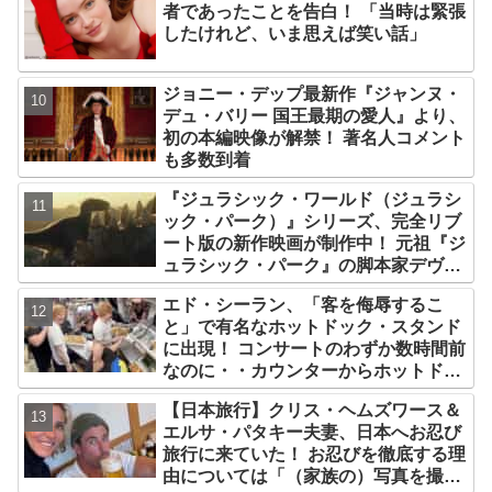
者であったことを告白！ 「当時は緊張
したけれど、いま思えば笑い話」
ジョニー・デップ最新作『ジャンヌ・
デュ・バリー 国王最期の愛人』より、
初の本編映像が解禁！ 著名人コメント
も多数到着
『ジュラシック・ワールド（ジュラシ
ック・パーク）』シリーズ、完全リブ
ート版の新作映画が制作中！ 元祖『ジ
ュラシック・パーク』の脚本家デヴィ
ッド・コープが関与
エド・シーラン、「客を侮辱するこ
と」で有名なホットドック・スタンド
に出現！ コンサートのわずか数時間前
なのに・・カウンターからホットドッ
クを提供、ファンは大興奮［写真あ
【日本旅行】クリス・ヘムズワース＆
り］
エルサ・パタキー夫妻、日本へお忍び
旅行に来ていた！ お忍びを徹底する理
由については「（家族の）写真を撮ら