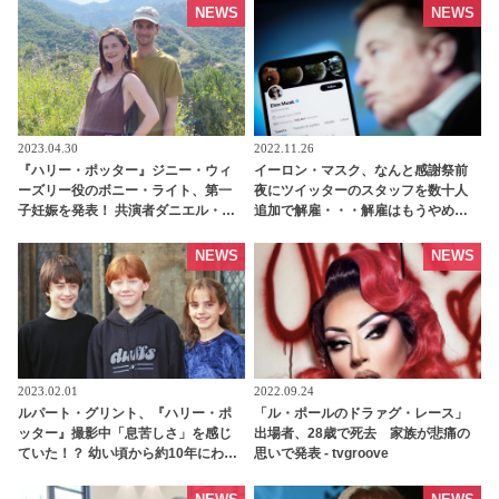
[写真あり] | tvgroove
てた？[動画あり] | tvgroove
NEWS
NEWS
2023.04.30
2022.11.26
『ハリー・ポッター』ジニー・ウィ
イーロン・マスク、なんと感謝祭前
ーズリー役のボニー・ライト、第一
夜にツイッターのスタッフを数十人
子妊娠を発表！ 共演者ダニエル・ラ
追加で解雇・・・解雇はもうやめ
ドクリフの第一子と同級生になるこ
た」と発言していた数日後に -
とが明らかに - tvgroove
tvgroove
NEWS
NEWS
2023.02.01
2022.09.24
ルパート・グリント、『ハリー・ポ
「ル・ポールのドラァグ・レース」
ッター』撮影中「息苦しさ」を感じ
出場者、28歳で死去 家族が悲痛の
ていた！？ 幼い頃から約10年にわた
思いで発表 - tvgroove
りロン役を演じてきた彼が抱えてい
た知られざる苦労とは…？ -