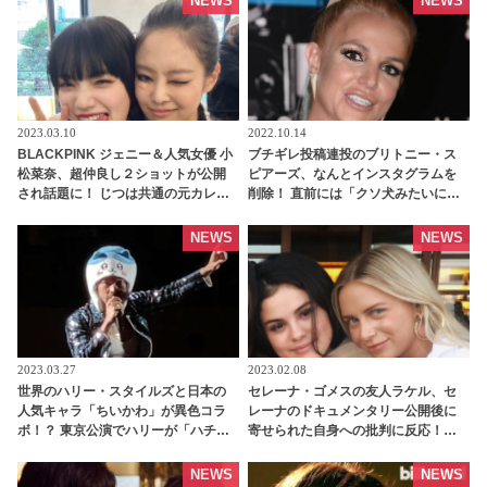
NEWS
NEWS
tvgroove
2023.03.10
2022.10.14
BLACKPINK ジェニー＆人気女優 小
ブチギレ投稿連投のブリトニー・ス
松菜奈、超仲良し２ショットが公開
ピアーズ、なんとインスタグラムを
され話題に！ じつは共通の元カレが
削除！ 直前には「クソ犬みたいに扱
いた・・？ - tvgroove
われた」と父をバッシング -
tvgroove
NEWS
NEWS
2023.03.27
2023.02.08
世界のハリー・スタイルズと日本の
セレーナ・ゴメスの友人ラケル、セ
人気キャラ「ちいかわ」が異色コラ
レーナのドキュメンタリー公開後に
ボ！？ 東京公演でハリーが「ハチワ
寄せられた自身への批判に反応！
レ」の帽子をかぶりファン大興奮
「私たちの友情はリアルで正直なも
［写真あり］ - tvgroove
の」 - tvgroove
NEWS
NEWS