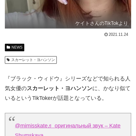
ケイトさんのTikTokより
2021.11.24
NEWS
スカーレット・ヨハンソン
『ブラック・ウィドウ』シリーズなどで知られる人
気女優の
スカーレット・ヨハンソン
に、かなり似て
いるというTikTokerが話題となっている。
@mimisskate
♬ оригинальный звук – Kate
Shumskaya