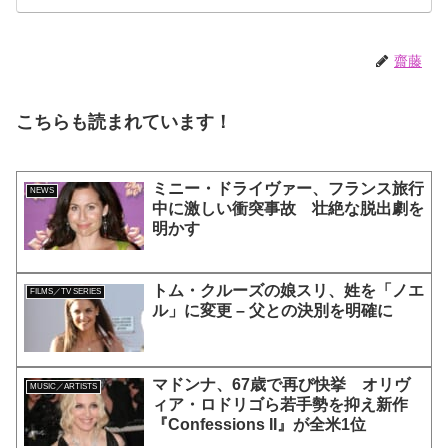
とによろこび爆発
齋藤
こちらも読まれています！
ミニー・ドライヴァー、フランス旅行
NEWS
中に激しい衝突事故 壮絶な脱出劇を
明かす
トム・クルーズの娘スリ、姓を「ノエ
FILMS／TV SERIES
ル」に変更 – 父との決別を明確に
マドンナ、67歳で再び快挙 オリヴ
MUSIC／ARTISTS
ィア・ロドリゴら若手勢を抑え新作
『Confessions II』が全米1位