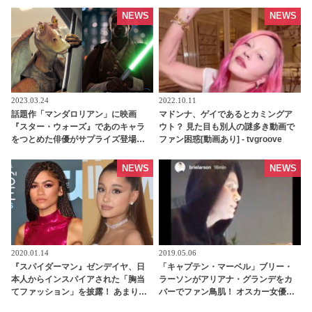
で評価も知名度もギャラも爆上が
に？ フィジーで「信じられないほど
り！？ 一体いくらもらっている
特別な」バケーションを過ごす［写
NEWS
NEWS
の・・？ - tvgroove
真あり］ - tvgroove
2023.03.24
2022.10.11
話題作「マンダロリアン」に映画
マドンナ、ゲイであるとカミングア
『スター・ウォーズ』であのキャラ
ウト？ 見た目も別人の謎多き動画で
をつとめた俳優がサプライズ登場！
ファン困惑[動画あり] - tvgroove
“嫌われキャラ”がみごとな返り咲き
を見せ話題に - tvgroove
NEWS
NEWS
2020.01.14
2019.05.06
『スパイダーマン』ゼンデイヤ、日
「キャプテン・マーベル」ブリー・
本人からインスパイアされた「胸当
ラーソンがアリアナ・グランデをカ
てファッション」を披露！ あまりの
バーでファン鳥肌！ オスカー女優な
斬新さにアリアナ・グランデも反応
彼女、実は歌手でもあったって知っ