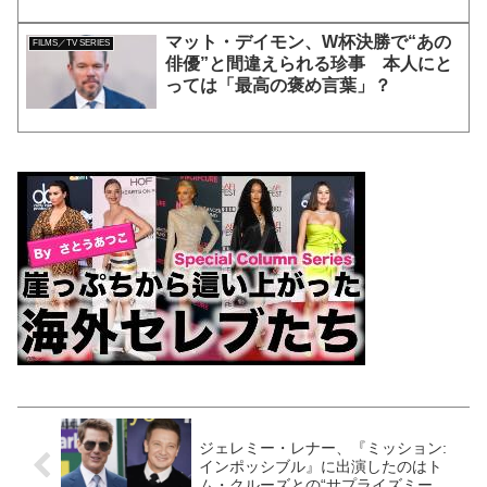
マット・デイモン、W杯決勝で“あの
FILMS／TV SERIES
俳優”と間違えられる珍事 本人にと
っては「最高の褒め言葉」？
ジェレミー・レナー、『ミッション:
インポッシブル』に出演したのはト
ム・クルーズとの“サプライズミーテ