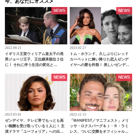
今、あなたにオススメ
NEWS
NEWS
2022.09.21
2023.02.27
イギリス王室ウィリアム皇太子の長
トム・ホランド、久しぶりにレッド
男ジョージ王子、王位継承順位２位
カーペットに舞い降りた恋人ゼンデ
に！ それに伴う生活の変化と
イヤへの愛を炸裂！ 美しいゼンデイ
は・・？ - tvgroove
ヤにほれぼれ - tvgroove
NEWS
NEWS
2023.03.01
2022.12.15
ゼンデイヤ、テレビ界でもっとも高
「MANIFEST／マニフェスト」メリ
い報酬を受け取っている１人に！ 主
ッサ・ロクスバーグ＆Ｊ・Ｒ・ラミ
演ドラマ「ユーフォリア」への出演
レス、ついに交際をオフィシャル