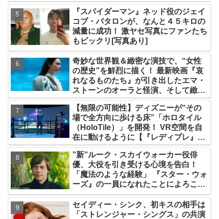
『スパイダーマン』ネッド役のジェイ
コブ・バタロンが、なんと４５キロの
減量に成功！ 激ヤセ写真にファンたち
もビックリ[写真あり]
奇妙な世界観＆緻密な演技で、“女性
の歴史”を鮮烈に描く！ 最新映画『哀
れなるものたち』が引き出したエマ・
ストーンのオーラと怪演、そして緻密
すぎる演技力！ これは女性の“自由意
【無限の可能性】ディズニーが“その
志”の物語［レビュー＆解説］
場で全方向に歩ける床”「ホロタイル
（HoloTile）」を開発！ VR空間を自
在に動けるように【『レディプレ』実
現への大きな一歩？】
”新”ルーク・スカイウォーカー役俳
優、大役を引き受ける心境を告白！
「魔法のような経験」 『スター・ウォ
ーズ』の一員になれたことによろこび
爆発
セイディー・シンク、初キスの相手は
「ストレンジャー・シングス」の共演