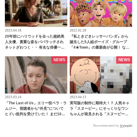
2023.04.18
2022.02.28
20年前にハリウッドを去った超絶美
『私ときどきレッサーパンダ』から
人女優、貴重な姿をパパラッチされ
誕生した5人組ボーイズ・グループ
ネットざわつく・・ 有名な俳優一族
「4★Town」の最新曲が公開！ なん
のひとりである彼女の現在に「ほっ
と人気歌手ビリー・アイリッシュ＆
といてあげて」との声も［写真あ
兄フィニアスが楽曲を担当… 日本版
NEWS
NEWS
り］ - tvgroove
では「CITRUS」が大ヒット中のDa-
iCEのメンバーが声優に挑戦 -
tvgroove
2023.03.24
2023.04.13
「The Last of Us」エリー役ベラ・ラ
実写版の制作に期待大！？ 人気キャ
ムジー、視聴者から“外見”について
ラ「スヌーピー」にそっくりなワン
ヒドい批判を受けていた！ まだ10代
ちゃんが発見される「スヌーピーが
の彼女がショックを受けた心無いコ
生命を宿した」［写真・動画あり］ -
メントとは・・？ - tvgroove
tvgroove
Recommended by