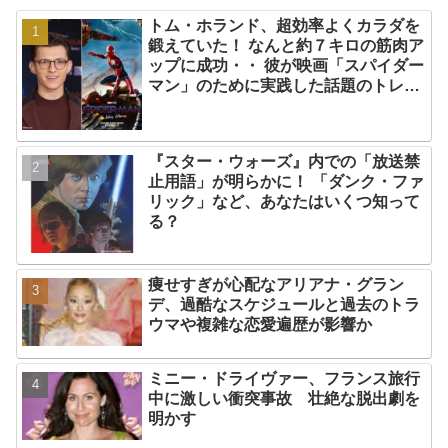
トム・ホランド、超効率よくカラダを
鍛えていた！ なんと約７キロの筋肉ア
ップに成功・・ 彼が映画「スパイダー
マン」のために実践した話題のトレー
ニング方法とは？
『スター・ウォーズ』内での「放送禁
止用語」が明らかに！ 「ダンク・ファ
リック」など、あなたはいくつ知って
る？
痩せすぎが心配なアリアナ・グラン
デ、過酷なスケジュールと過去のトラ
ウマや複雑な恋愛遍歴が影響か
ミニー・ドライヴァー、フランス旅行
中に激しい衝突事故 壮絶な脱出劇を
明かす