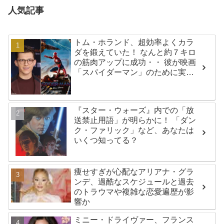
人気記事
トム・ホランド、超効率よくカラ
ダを鍛えていた！ なんと約７キロ
の筋肉アップに成功・・ 彼が映画
「スパイダーマン」のために実践
した話題のトレーニング方法と
は？
『スター・ウォーズ』内での「放
送禁止用語」が明らかに！ 「ダン
ク・ファリック」など、あなたは
いくつ知ってる？
痩せすぎが心配なアリアナ・グラ
ンデ、過酷なスケジュールと過去
のトラウマや複雑な恋愛遍歴が影
響か
ミニー・ドライヴァー、フランス