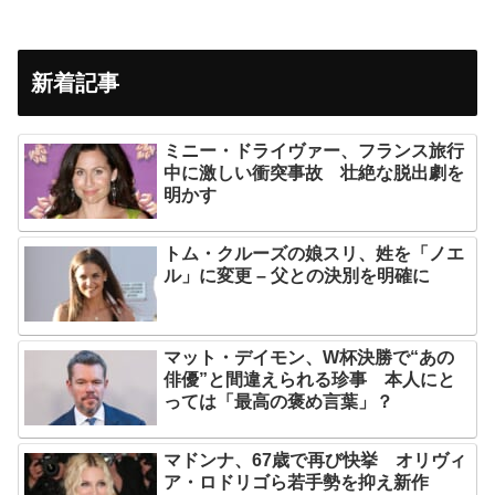
新着記事
ミニー・ドライヴァー、フランス旅行
中に激しい衝突事故 壮絶な脱出劇を
明かす
トム・クルーズの娘スリ、姓を「ノエ
ル」に変更 – 父との決別を明確に
マット・デイモン、W杯決勝で“あの
俳優”と間違えられる珍事 本人にと
っては「最高の褒め言葉」？
マドンナ、67歳で再び快挙 オリヴィ
ア・ロドリゴら若手勢を抑え新作