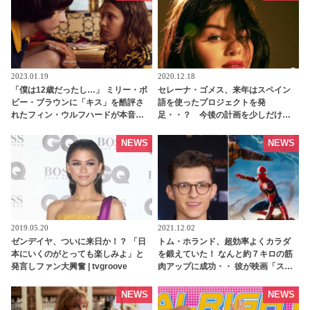
2023.01.19
2020.12.18
「僕は12歳だったし…」 ミリー・ボ
セレーナ・ゴメス、来年はスペイン
ビー・ブラウンに「キス」を酷評さ
語を使ったプロジェクトを発
れたフィン・ウルフハードが本音を
足・・？ 今後の計画を少しだけ明
告白！ 「ストレンジャー・シング
かす | tvgroove
ス」での初々しいキスシーンをふり
NEWS
NEWS
返る［動画あり］ - tvgroove
2019.05.20
2021.12.02
ゼンデイヤ、ついに来日か！？ 「日
トム・ホランド、超効率よくカラダ
本にいくのがとっても楽しみよ」と
を鍛えていた！ なんと約７キロの筋
発言しファン大興奮 | tvgroove
肉アップに成功・・ 彼が映画「スパ
イダーマン」のために実践した話題
のトレーニング方法とは？ -
NEWS
NEWS
tvgroove