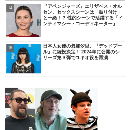
れるとキレそうになる」からという過
『アベンジャーズ』エリザベス・オル
去の発言も
セン、セックスシーンは「振り付け」
と一緒！？ 性的シーンで活躍する「イ
ンティマシー・コーディネーター」の
重要性についても語る
日本人女優の忽那汐里、『デッドプー
ル』に続投決定！ 2024年に公開のシ
リーズ第３弾でユキオ役を再演