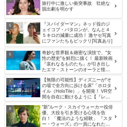
旅行中に激しい衝突事故 壮絶な
脱出劇を明かす
『スパイダーマン』ネッド役のジ
ェイコブ・バタロンが、なんと４
５キロの減量に成功！ 激ヤセ写真
にファンたちもビックリ[写真あり]
奇妙な世界観＆緻密な演技で、“女
性の歴史”を鮮烈に描く！ 最新映画
『哀れなるものたち』が引き出し
たエマ・ストーンのオーラと怪
演、そして緻密すぎる演技力！ こ
【無限の可能性】ディズニーが“そ
れは女性の“自由意志”の物語［レビ
の場で全方向に歩ける床”「ホロタ
ュー＆解説］
イル（HoloTile）」を開発！ VR空
間を自在に動けるように【『レデ
ィプレ』実現への大きな一歩？】
”新”ルーク・スカイウォーカー役俳
優、大役を引き受ける心境を告
白！ 「魔法のような経験」 『スタ
ー・ウォーズ』の一員になれたこ