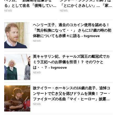
ベラム、「奴隷制を想像させ
ンジャー・シングス」の終了は
る」として改名 「後悔してい
「とにかくさみしい」… 「家
て、恥ずかしい思いです」 |
族」である共演者たちの別れに
NEWS
NEWS
tvgroove
「大変なことになると思う」 -
tvgroove
ヘンリー王子、過去のコカイン使用を認める！
「気分転換になって・・」 さらに17歳の時の初
体験についても赤裸々に語る - tvgroove
NEWS
英キャサリン妃、チャールズ国王の戴冠式でカ
ミラ王妃へのお辞儀を拒否！？ そのワケと
は・・？ - tvgroove
NEWS
故テイラー・ホーキンスの16歳の息子、追悼コ
ンサートで亡き父を偲びドラムを演奏！ フー・
ファイターズの名曲「マイ・ヒーロー」披露で
観客は感動の渦に[動画あり] - tvgroove
NEWS