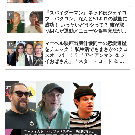
『スパイダーマン』ネッド役ジェイコ
ブ・バタロン、なんと50キロの減量に
成功！ いったいどうやって？ 彼が取
り組んだ運動メニューや食事療法が明
らかに
マーベル映画出演俳優同士の恋愛遍歴
をチェック！ 私生活でもまさかのクロ
スオーバー！？ 「アイアンマン ＆ メ
イおばさん」「スター・ロード ＆ シ
ャロン・カーター」は元恋人だっ
た・・