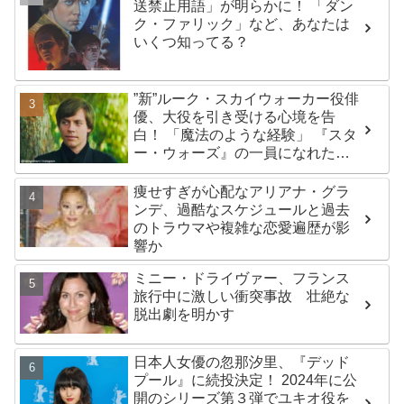
送禁止用語」が明らかに！ 「ダン
ク・ファリック」など、あなたは
いくつ知ってる？
”新”ルーク・スカイウォーカー役俳
優、大役を引き受ける心境を告
白！ 「魔法のような経験」 『スタ
ー・ウォーズ』の一員になれたこ
とによろこび爆発
痩せすぎが心配なアリアナ・グラ
ンデ、過酷なスケジュールと過去
のトラウマや複雑な恋愛遍歴が影
響か
ミニー・ドライヴァー、フランス
旅行中に激しい衝突事故 壮絶な
脱出劇を明かす
日本人女優の忽那汐里、『デッド
プール』に続投決定！ 2024年に公
開のシリーズ第３弾でユキオ役を