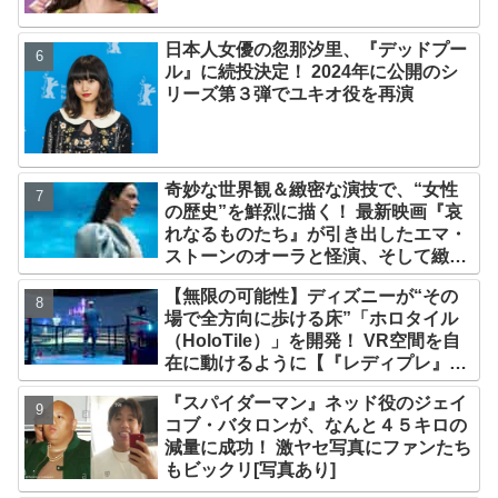
日本人女優の忽那汐里、『デッドプー
ル』に続投決定！ 2024年に公開のシ
リーズ第３弾でユキオ役を再演
奇妙な世界観＆緻密な演技で、“女性
の歴史”を鮮烈に描く！ 最新映画『哀
れなるものたち』が引き出したエマ・
ストーンのオーラと怪演、そして緻密
すぎる演技力！ これは女性の“自由意
【無限の可能性】ディズニーが“その
志”の物語［レビュー＆解説］
場で全方向に歩ける床”「ホロタイル
（HoloTile）」を開発！ VR空間を自
在に動けるように【『レディプレ』実
現への大きな一歩？】
『スパイダーマン』ネッド役のジェイ
コブ・バタロンが、なんと４５キロの
減量に成功！ 激ヤセ写真にファンたち
もビックリ[写真あり]