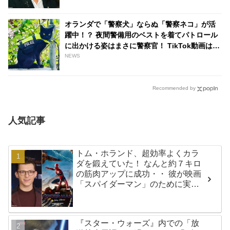
オランダで「警察犬」ならぬ「警察ネコ」が活
躍中！？ 夜間警備用のベストを着てパトロール
に出かける姿はまさに警察官！ TikTok動画は
450万回以上の再生数を記録［動画あり］ -
NEWS
tvgroove
Recommended by
人気記事
トム・ホランド、超効率よくカラ
ダを鍛えていた！ なんと約７キロ
の筋肉アップに成功・・ 彼が映画
「スパイダーマン」のために実践
した話題のトレーニング方法と
は？
『スター・ウォーズ』内での「放