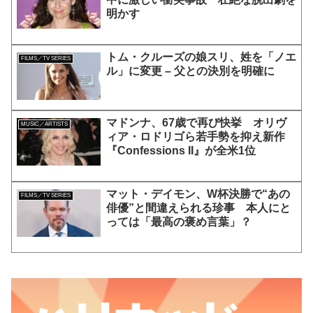
明かす
トム・クルーズの娘スリ、姓を「ノエ
FILMS／TV SERIES
ル」に変更 – 父との決別を明確に
マドンナ、67歳で再び快挙 オリヴ
MUSIC／ARTISTS
ィア・ロドリゴら若手勢を抑え新作
『Confessions II』が全米1位
マット・デイモン、W杯決勝で“あの
FILMS／TV SERIES
俳優”と間違えられる珍事 本人にと
っては「最高の褒め言葉」？