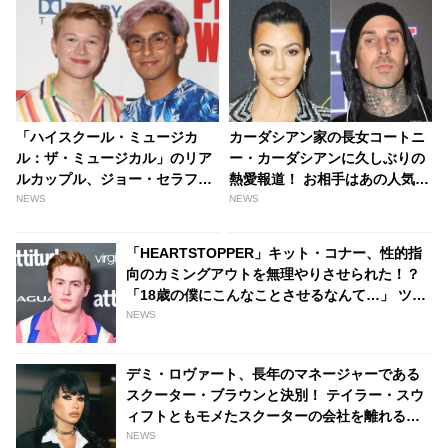
「ハイスクール・ミュージカ
カーダシアン家の長女コートニ
ル：ザ・ミュージカル」のリア
ー・カーダシアンに久しぶりの
ルカップル、ジョー・セラフィ
熱愛報道！ お相手はあの人気パ
ーニ＆フランキー・ロドリゲス
ンク・バンドのメンバー |
NEWS
NEWS
がコンサートでデュエット！ 実
tvgroove
生活でもラブラブっぷりを発揮
「HEARTSTOPPER」キット・コナー、性的指
［動画あり］ - tvgroove
向のカミングアウトを無理やりさせられた！？
「18歳の僕にこんなことさせるなんて…」 ツイ
ッターで世間に物申す - tvgroove
NEWS
デミ・ロヴァート、長年のマネージャーである
スクーター・ブラウンと決別！ テイラー・スウ
ィフトともモメたスクーターの会社を離れるこ
とに
NEWS