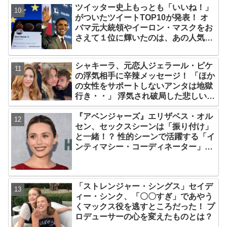
ツイッター史上もっとも「いいね！」
がついたツイートTOP10が発表！ オ
バマ元大統領やイーロン・マスクをお
さえて１位に輝いたのは、あの人気俳
優の訃報
シャキーラ、元恋人ジェラール・ピケ
の浮気相手に辛辣メッセージ！ 「ほか
の女性をサポートしないアンタは地獄
行き・・」 浮気され破局した悲しい心
境を赤裸々に語る
『アベンジャーズ』エリザベス・オル
セン、セックスシーンは「振り付け」
と一緒！？ 性的シーンで活躍する「イ
ンティマシー・コーディネーター」の
重要性についても語る
「ストレンジャー・シングス」セイデ
ィー・シンク、「〇〇すぎ」であやう
くマックス役を逃すところだった！ プ
ロデューサーの心を変えたものとは？