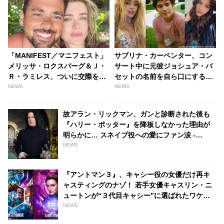
「MANIFEST／マニフェスト」
サブリナ・カーペンター、コン
メリッサ・ロクスバーグ＆Ｊ・
サート中に元彼ジョシュア・バ
Ｒ・ラミレス、ついに交際をオ
セットの名前を自ら口にする！
フィシャルに？ フィジーで「信
オリヴィア・ロドリゴとの三角
NEWS
NEWS
じられないほど特別な」バケー
関係説で疲弊したハズなのにど
ションを過ごす［写真あり］ -
うして・・？ - tvgroove
故アラン・リックマン、ガンと診断された後も
tvgroove
『ハリー・ポッター』を降板しなかった理由が
明らかに… スネイプ役への愛にファン涙 -
tvgroove
NEWS
『アントマン３』、キャシー役の女優だけ再キ
ャスティングのナゾ！ 若手女優キャスリン・ニ
ュートンが“３代目キャシー”に選ばれたワケと
は・・？ - tvgroove
NEWS