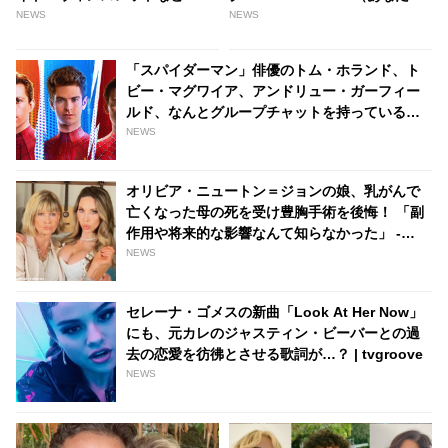
その理由とは？ - tvgroove
祝福する）」のタイトルの意味
NEWS
NEWS
は・・・ ファンが歌詞の意味を
推測 - tvgroove
「スパイダーマン」俳優のトム・ホランド、ト
ビー・マグワイア、アンドリュー・ガーフィー
ルド、なんとグループチャットを持っているこ
とが明らかに！ 彼らが話している内容と
NEWS
は・・？ - tvgroove
オリビア・ニュートン＝ジョンの娘、乳がんで
亡くなった母の死を受け豊胸手術を後悔！ 「副
作用や将来的な影響なんて知らなかった」 -
tvgroove
NEWS
セレーナ・ゴメスの新曲「Look At Her Now」
にも、元カレのジャスティン・ビーバーとの過
去の恋愛を彷彿とさせる歌詞が…？ | tvgroove
NEWS