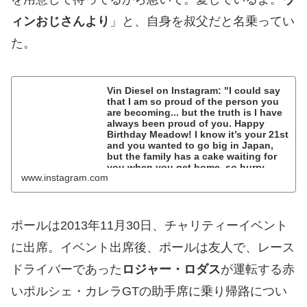
ィンおじさんより
」と、自身を叔父だと名乗ってい
た。
Vin Diesel on Instagram: "I could say
that I am so proud of the person you
are becoming... but the truth is I have
always been proud of you. Happy
Birthday Meadow! I know it’s your 21st
and you wanted to go big in Japan,
but the family has a cake waiting for
you when you get home, so hurry.
www.instagram.com
Love you kid. Uncle Vin"
808K likes, 2,616 comments - vindiesel on November
4, 2019: "I could say that I am so proud of the person
you are becomi...
ポールは2013年11月30日、チャリティーイベント
に出席。イベント出席後、ポールは友人で、レース
ドライバーであった
ロジャー・ロダス
が運転する赤
いポルシェ・カレラGTの助手席に乗り帰路につい