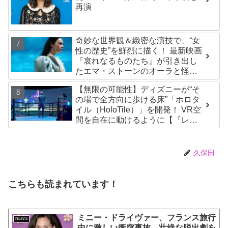
再演
奇妙な世界観＆緻密な演技で、“女
性の歴史”を鮮烈に描く！ 最新映画
『哀れなるものたち』が引き出し
たエマ・ストーンのオーラと怪
演、そして緻密すぎる演技力！ こ
【無限の可能性】ディズニーが“そ
れは女性の“自由意志”の物語［レビ
の場で全方向に歩ける床”「ホロタ
ュー＆解説］
イル（HoloTile）」を開発！ VR空
間を自在に動けるように【『レデ
ィプレ』実現への大きな一歩？】
久保田
こちらも読まれています！
ミニー・ドライヴァー、フランス旅行
NEWS
中に激しい衝突事故 壮絶な脱出劇を