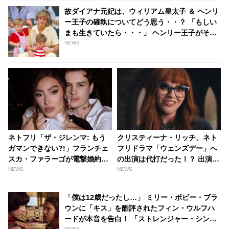
故ダイアナ元妃は、ウィリアム皇太子 ＆ ヘンリ
ー王子の確執についてどう思う・・？ 「もしい
まも生きていたら・・・」 ヘンリー王子がその
想いを率直に語る - tvgroove
NEWS
ネトフリ「ザ・ジレンマ: もう
クリスティーナ・リッチ、ネト
ガマンできない?!」フランチェ
フリドラマ「ウェンズデー」へ
スカ・ファラーゴが電撃婚約！
の出演は代打だった！？ 出演が
お相手はトランスジェンダーの
決まった経緯とは…？ -
NEWS
NEWS
TikToker、しあわせいっぱいの
tvgroove
姿をシェア［写真あり］ -
「僕は12歳だったし…」 ミリー・ボビー・ブラ
tvgroove
ウンに「キス」を酷評されたフィン・ウルフハ
ードが本音を告白！ 「ストレンジャー・シング
NEWS