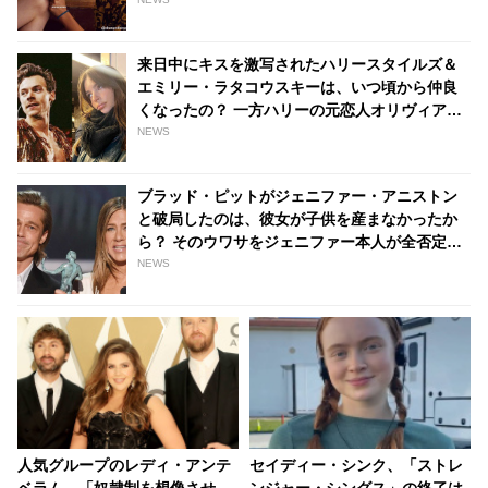
ス」での初々しいキスシーンをふり返る［動画
あり］ - tvgroove
来日中にキスを激写されたハリースタイルズ＆
エミリー・ラタコウスキーは、いつ頃から仲良
くなったの？ 一方ハリーの元恋人オリヴィア・
ワイルドはイマ何を思う・・？ - tvgroove
NEWS
ブラッド・ピットがジェニファー・アニストン
と破局したのは、彼女が子供を産まなかったか
ら？ そのウワサをジェニファー本人が全否定
「完全にウソ、何も隠すことなんかない」 -
NEWS
tvgroove
人気グループのレディ・アンテ
セイディー・シンク、「ストレ