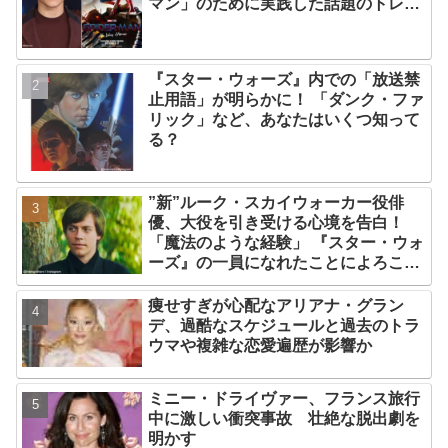
マン」のために実践した話題のトレー
ニング方法とは？
『スター・ウォーズ』内での「放送禁
止用語」が明らかに！ 「ダンク・ファ
リック」など、あなたはいくつ知って
る？
”新”ルーク・スカイウォーカー役俳
優、大役を引き受ける心境を告白！
「魔法のような経験」 『スター・ウォ
ーズ』の一員になれたことによろこび
爆発
痩せすぎが心配なアリアナ・グラン
デ、過酷なスケジュールと過去のトラ
ウマや複雑な恋愛遍歴が影響か
ミニー・ドライヴァー、フランス旅行
中に激しい衝突事故 壮絶な脱出劇を
明かす