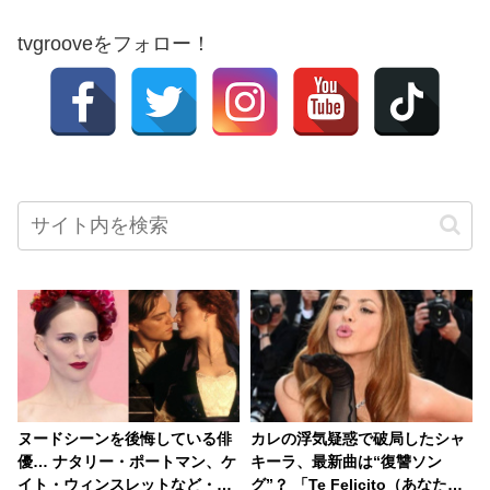
tvgrooveをフォロー！
ヌードシーンを後悔している俳
カレの浮気疑惑で破局したシャ
優… ナタリー・ポートマン、ケ
キーラ、最新曲は“復讐ソン
イト・ウィンスレットなど・・
グ”？ 「Te Felicito（あなたを